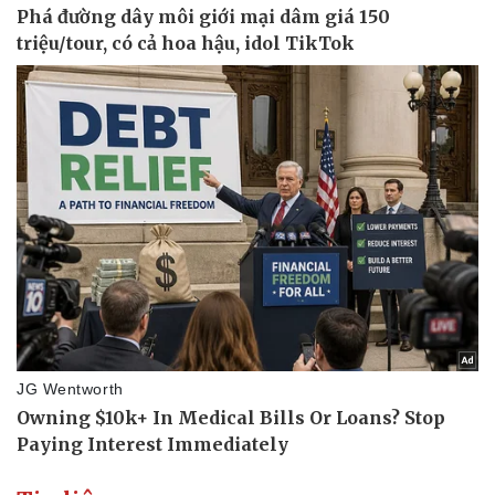
Vụ án
Vũ khí
Tin nóng
Việt Nam
Tư vấn luật
Phân tích