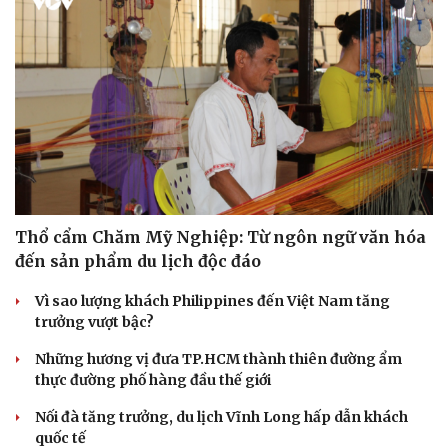
Thổ cẩm Chăm Mỹ Nghiệp: Từ ngôn ngữ văn hóa
đến sản phẩm du lịch độc đáo
Văn hóa
Giải trí
Vì sao lượng khách Philippines đến Việt Nam tăng
trưởng vượt bậc?
Sân khấu - Điện ảnh
Nghệ sĩ
Văn học
Thời trang
Những hương vị đưa TP.HCM thành thiên đường ẩm
Âm nhạc
Sao Việt
thực đường phố hàng đầu thế giới
Di sản
Nối đà tăng trưởng, du lịch Vĩnh Long hấp dẫn khách
quốc tế