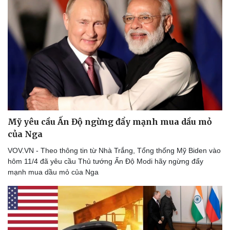
Thể thao
Ô tô - Xe máy
Bóng đá
Ô tô
Lịch thi đấu bóng đá
Xe máy
Thế giới thể thao
Tư vấn
eSports
Hậu trường
Mỹ yêu cầu Ấn Độ ngừng đẩy mạnh mua dầu mỏ
của Nga
VOV.VN - Theo thông tin từ Nhà Trắng, Tổng thống Mỹ Biden vào
hôm 11/4 đã yêu cầu Thủ tướng Ấn Độ Modi hãy ngừng đẩy
mạnh mua dầu mỏ của Nga