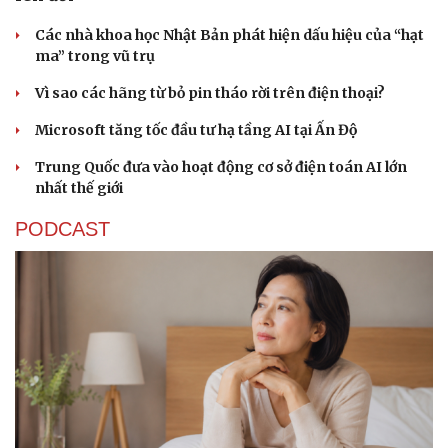
Các nhà khoa học Nhật Bản phát hiện dấu hiệu của “hạt
ma” trong vũ trụ
Vì sao các hãng từ bỏ pin tháo rời trên điện thoại?
Microsoft tăng tốc đầu tư hạ tầng AI tại Ấn Độ
Sức khỏe
Đời sống
Trung Quốc đưa vào hoạt động cơ sở điện toán AI lớn
Dinh dưỡng - món ngon
Nhà đẹp
nhất thế giới
Cây thuốc
Blog
Sản phụ khoa
Tình yêu - Gia đình
PODCAST
Nhi khoa
Nam khoa
Làm đẹp - giảm cân
Phòng mạch online
Ăn sạch sống khỏe