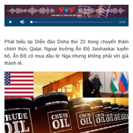
R
-
1:11
L
P
M
o
l
u
a
a
t
e
d
y
e
e
d
m
:
Phát biểu tại Diễn đàn Doha thứ 22 trong chuyến thăm
7
.
chính thức Qatar, Ngoại trưởng Ấn Độ Jaishankar tuyên
a
6
4
bố, Ấn Độ có mua dầu từ Nga nhưng không phải với giá
%
i
thành rẻ.
n
i
n
g
T
i
m
e