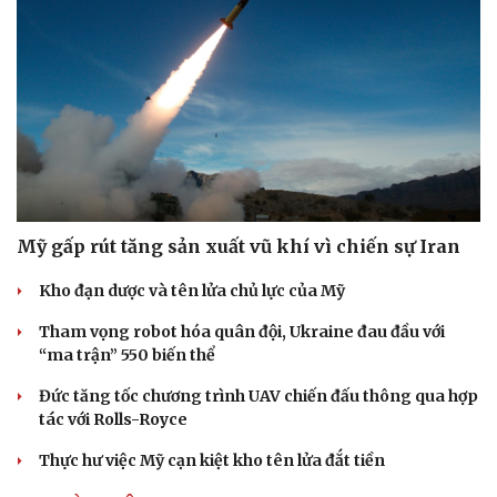
Doanh nghiệp
Công nghệ
Thông tin doanh nghiệp
Sành điệu
Doanh nghiệp 24h
Tin Công nghệ
Doanh nhân
Trải nghiệm
Vì cộng đồng
Chuyển đổi số
Mỹ gấp rút tăng sản xuất vũ khí vì chiến sự Iran
Kho đạn dược và tên lửa chủ lực của Mỹ
Tham vọng robot hóa quân đội, Ukraine đau đầu với
“ma trận” 550 biến thể
Đức tăng tốc chương trình UAV chiến đấu thông qua hợp
tác với Rolls-Royce
Thực hư việc Mỹ cạn kiệt kho tên lửa đắt tiền