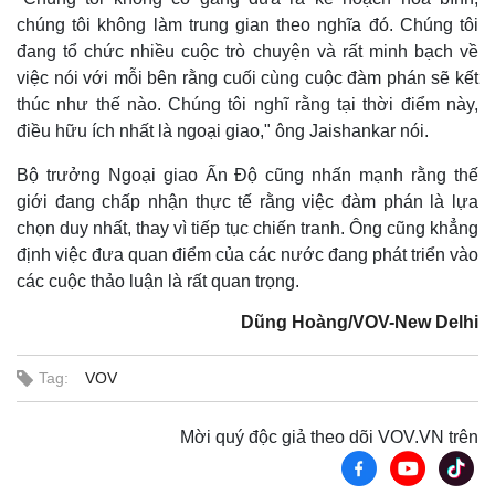
chúng tôi không làm trung gian theo nghĩa đó. Chúng tôi
đang tổ chức nhiều cuộc trò chuyện và rất minh bạch về
việc nói với mỗi bên rằng cuối cùng cuộc đàm phán sẽ kết
thúc như thế nào. Chúng tôi nghĩ rằng tại thời điểm này,
điều hữu ích nhất là ngoại giao," ông Jaishankar nói.
Bộ trưởng Ngoại giao Ấn Độ cũng nhấn mạnh rằng thế
giới đang chấp nhận thực tế rằng việc đàm phán là lựa
chọn duy nhất, thay vì tiếp tục chiến tranh. Ông cũng khẳng
định việc đưa quan điểm của các nước đang phát triển vào
các cuộc thảo luận là rất quan trọng.
Thế giới
Multimedia
Dũng Hoàng/VOV-New Delhi
Quan sát
Video
Cuộc sống đó đây
Ảnh
Tag:
VOV
Hồ sơ
E-Magazine
Infographic
Mời quý độc giả theo dõi VOV.VN trên