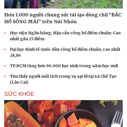
Hơn 1.000 người chung sức tái tạo dòng chữ “BÁC
HỒ SỐNG MÃI” trên Núi Nhón
Học viện Ngân hàng, Hậu cần công bố điểm chuẩn: Cao
nhất gần 27 điểm
Đại học Kinh tế Quốc dân công bố điểm chuẩn, cao nhất
28,84
TP.HCM tăng hơn 96.000 học sinh trong năm học mới
Tìm thấy người mất tích trong vụ sạt lở tại xã Chế Tạo
(Lào Cai)
SỨC KHỎE
Du lịch
Podcast
Tư vấn
Câu chuyện thời sự
Săn Tour
Đọc truyện đêm khuya
check-in
Cửa sổ tình yêu
Kể chuyện cho bé