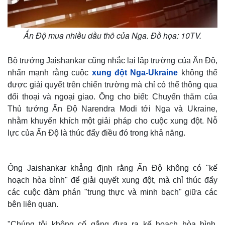
Ấn Độ mua nhiều dầu thô của Nga. Đồ họa: 10TV.
Bộ trưởng Jaishankar cũng nhắc lại lập trường của Ấn Độ,
nhấn mạnh rằng cuộc
xung đột Nga-Ukraine
không thể
được giải quyết trên chiến trường mà chỉ có thể thông qua
đối thoại và ngoại giao. Ông cho biết: Chuyến thăm của
Thủ tướng Ấn Độ Narendra Modi tới Nga và Ukraine,
nhằm khuyến khích một giải pháp cho cuộc xung đột. Nỗ
lực của Ấn Độ là thúc đẩy điều đó trong khả năng.
Ông Jaishankar khẳng định rằng Ấn Độ không có "kế
hoạch hòa bình" để giải quyết xung đột, mà chỉ thúc đẩy
các cuộc đàm phán "trung thực và minh bạch" giữa các
bên liên quan.
"Chúng tôi không cố gắng đưa ra kế hoạch hòa bình,