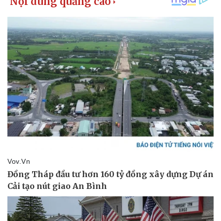
Kinh tế
Thị trường
Bất động sản
Giá vàng
Khởi nghiệp
Tiêu dùng
Tỷ giá
Chứng khoán