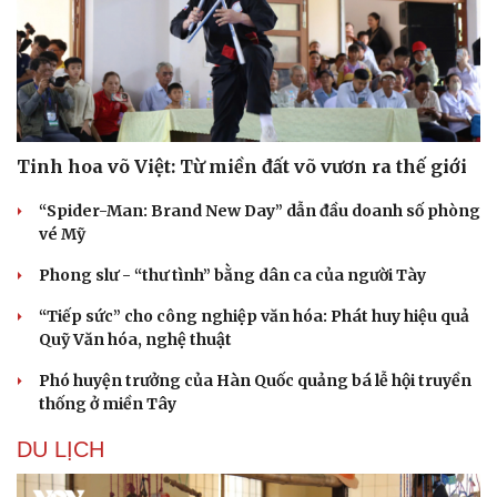
Tinh hoa võ Việt: Từ miền đất võ vươn ra thế giới
“Spider-Man: Brand New Day” dẫn đầu doanh số phòng
vé Mỹ
Phong slư - “thư tình” bằng dân ca của người Tày
“Tiếp sức” cho công nghiệp văn hóa: Phát huy hiệu quả
Quỹ Văn hóa, nghệ thuật
Phó huyện trưởng của Hàn Quốc quảng bá lễ hội truyền
thống ở miền Tây
DU LỊCH