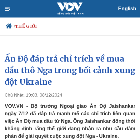
English
THẾ GIỚI
/
Ấn Độ đáp trả chỉ trích về mua
Chính trị
Xã hội
Đảng
Tin 24h
dầu thô Nga trong bối cảnh xung
Tổ chức nhân sự
Dự báo thời tiết
đột Ukraine
Quốc hội
Giáo dục
Nhận diện sự thật
Dấu ấn VOV
Việc làm
Chủ Nhật, 19:03, 08/12/2024
Biển đảo
VOV.VN - Bộ trưởng Ngoại giao Ấn Độ Jaishankar
ngày 7/12 đã đáp trả mạnh mẽ các chỉ trích liên quan
việc Ấn Độ mua dầu từ Nga. Ông Jaishankar đồng thời
khẳng định rằng thế giới đang nhận ra nhu cầu đàm
phán để giải quyết cuộc xung đột Nga - Ukraine.