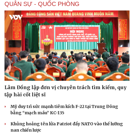
QUÂN SỰ - QUỐC PHÒNG
Lâm Đồng lập đơn vị chuyên trách tìm kiếm, quy
tập hài cốt liệt sĩ
Doanh nghiệp
Công nghệ
Thông tin doanh nghiệp
Sành điệu
Mỹ duy trì sức mạnh tiêm kích F-22 tại Trung Đông
Doanh nghiệp 24h
Tin Công nghệ
bằng “mạch máu” KC-135
Doanh nhân
Trải nghiệm
Vì cộng đồng
Chuyển đổi số
Khủng hoảng tên lửa Patriot đẩy NATO vào thế lưỡng
nan chiến lược