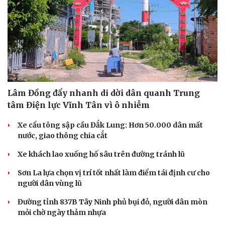
Lâm Đồng đẩy nhanh di dời dân quanh Trung
tâm Điện lực Vĩnh Tân vì ô nhiễm
Xe cẩu tông sập cầu Đắk Lung: Hơn 50.000 dân mất
nước, giao thông chia cắt
Xe khách lao xuống hố sâu trên đường tránh lũ
Sơn La lựa chọn vị trí tốt nhất làm điểm tái định cư cho
người dân vùng lũ
Đường tỉnh 837B Tây Ninh phủ bụi đỏ, người dân mòn
mỏi chờ ngày thảm nhựa
Du lịch
Podcast