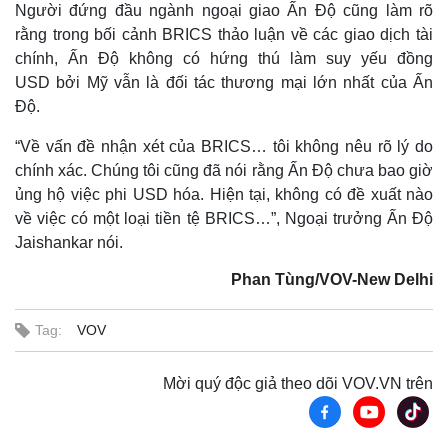
Người đứng đầu ngành ngoại giao Ấn Độ cũng làm rõ
rằng trong bối cảnh BRICS thảo luận về các giao dịch tài
chính, Ấn Độ không có hứng thú làm suy yếu đồng
USD bởi Mỹ vẫn là đối tác thương mại lớn nhất của Ấn
Độ.
“Về vấn đề nhận xét của BRICS… tôi không nêu rõ lý do
chính xác. Chúng tôi cũng đã nói rằng Ấn Độ chưa bao giờ
ủng hộ việc phi USD hóa. Hiện tại, không có đề xuất nào
về việc có một loại tiền tệ BRICS…”, Ngoại trưởng Ấn Độ
Jaishankar nói.
Thế giới
Multimedia
Quan sát
Video
Phan Tùng/VOV-New Delhi
Cuộc sống đó đây
Ảnh
Hồ sơ
E-Magazine
Tag:
VOV
Infographic
Mời quý độc giả theo dõi VOV.VN trên