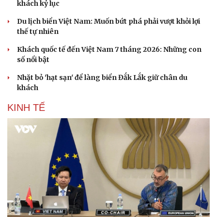
Sân khấu - Điện ảnh
Nghệ sĩ
khách kỷ lục
Văn học
Thời trang
Du lịch biển Việt Nam: Muốn bứt phá phải vượt khỏi lợi
Âm nhạc
Sao Việt
thế tự nhiên
Di sản
Khách quốc tế đến Việt Nam 7 tháng 2026: Những con
số nổi bật
Nhặt bỏ 'hạt sạn' để làng biển Đắk Lắk giữ chân du
khách
KINH TẾ