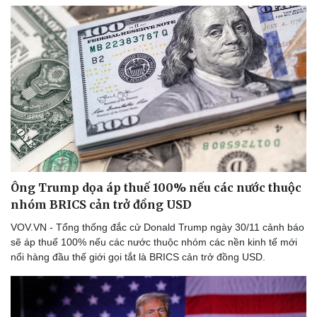
Ông Trump dọa áp thuế 100% nếu các nước thuộc
Thể thao
Ô tô - Xe máy
nhóm BRICS cản trở đồng USD
Bóng đá
Ô tô
VOV.VN - Tổng thống đắc cử Donald Trump ngày 30/11 cảnh báo
Lịch thi đấu bóng đá
Xe máy
sẽ áp thuế 100% nếu các nước thuộc nhóm các nền kinh tế mới
Thế giới thể thao
Tư vấn
nổi hàng đầu thế giới gọi tắt là BRICS cản trở đồng USD.
eSports
Hậu trường