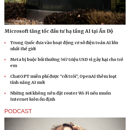
Microsoft tăng tốc đầu tư hạ tầng AI tại Ấn Độ
Trung Quốc đưa vào hoạt động cơ sở điện toán AI lớn
nhất thế giới
Meta bị buộc bồi thường 567 triệu USD vì gây hại cho trẻ
em
ChatGPT miễn phí được “cởi trói”, OpenAI thêm loạt
tính năng AI mới
Những nơi không nên đặt router Wi-Fi nếu muốn
Sức khỏe
Đời sống
Internet luôn ổn định
Dinh dưỡng - món ngon
Nhà đẹp
Cây thuốc
Blog
PODCAST
Sản phụ khoa
Tình yêu - Gia đình
Nhi khoa
Nam khoa