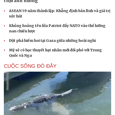
chịu ảnh hưởng
ASEAN 59 năm thành lập: Khẳng định bản lĩnh và giá trị
sức hút
Khủng hoảng tên lửa Patriot đẩy NATO vào thế lưỡng
nan chiến lược
Đột phá hiếm hoi tại Gaza giữa những hoài nghi
Mỹ sẽ có học thuyết hạt nhân mới đối phó với Trung
Quốc và Nga
CUỘC SỐNG ĐÓ ĐÂY