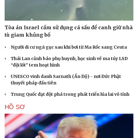
Cải chính
Tòa án Israel cấm sử dụng cá sấu để canh giữ nhà
tù giam khủng bố
Người di cư ngã gục sau khi bơi từ Ma Rốc sang Ceuta
Thái Lan cảnh báo phụ huynh, học sinh về ma túy LSD
“đội lốt” tem hoạt hình
UNESCO vinh danh Sarnath (Ấn Độ) - nơi Đức Phật
thuyết pháp đầu tiên
Trung Quốc đạt đột phá trong phát triển lúa lai vô tính
HỒ SƠ