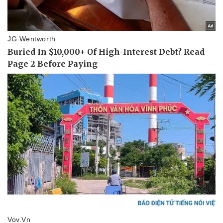
Pháp luật
Quân sự - Quốc phòng
Vụ án
Vũ khí
Tin nóng
Việt Nam
Tư vấn luật
Phân tích