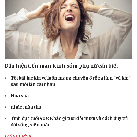
Làm đẹp - giảm cân
Phòng mạch online
Ăn sạch sống khỏe
Dấu hiệu tiền mãn kinh sớm phụ nữ cần biết
Tôi bất lực khi vợ luôn mang chuyện ở rể ra làm "vũ khí"
sau mỗi lần cãi nhau
Hoa sữa
Khúc mùa thu
Tình dục tuổi 40+: Khác gì tuổi đôi mươi và cách duy trì
đời sống viên mãn