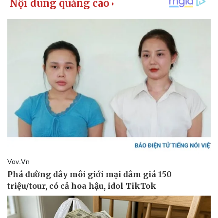
Kinh tế
Thị trường
Bất động sản
Giá vàng
Khởi nghiệp
Tiêu dùng
Tỷ giá
Chứng khoán
Giá cà phê