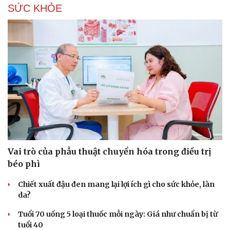
SỨC KHỎE
Tư vấn
Câu chuyện thời sự
Săn Tour
Đọc truyện đêm khuya
check-in
Cửa sổ tình yêu
Kể chuyện cho bé
Hạt giống tâm hồn
Vai trò của phẫu thuật chuyển hóa trong điều trị
béo phì
Chiết xuất đậu đen mang lại lợi ích gì cho sức khỏe, làn
da?
Tuổi 70 uống 5 loại thuốc mỗi ngày: Giá như chuẩn bị từ
tuổi 40