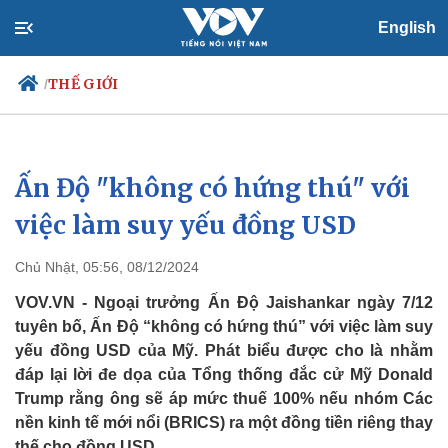
English
THẾ GIỚI
/
Ấn Độ "không có hứng thú" với
Chính trị
Xã hội
Đảng
Tin 24h
việc làm suy yếu đồng USD
Tổ chức nhân sự
Dự báo thời tiết
Quốc hội
Giáo dục
Chủ Nhật, 05:56, 08/12/2024
Nhận diện sự thật
Dấu ấn VOV
Việc làm
VOV.VN - Ngoại trưởng Ấn Độ Jaishankar ngày 7/12
Biển đảo
tuyên bố, Ấn Độ “không có hứng thú” với việc làm suy
yếu đồng USD của Mỹ. Phát biểu được cho là nhằm
đáp lại lời đe dọa của Tổng thống đắc cử Mỹ Donald
Trump rằng ông sẽ áp mức thuế 100% nếu nhóm Các
nền kinh tế mới nổi (BRICS) ra một đồng tiền riêng thay
thế cho đồng USD.