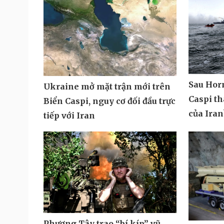
Sau Hor
Ukraine mở mặt trận mới trên
Caspi t
Biển Caspi, nguy cơ đối đầu trực
của Iran
tiếp với Iran
Phương Tây trao “bí kíp” vũ