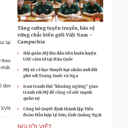
Doanh nghiệp 24h
Tin Công nghệ
Doanh nhân
Trải nghiệm
ì cộng đồng
Chuyển đổi số
Tăng cường tuyên truyền, bảo vệ
u lịch
Podcast
vững chắc biên giới Việt Nam –
Tư vấn
Câu chuyện thời sự
Campuchia
ự tại
Săn Tour
Đọc truyện đêm khuya
heck-in
Cửa sổ tình yêu
Hải quân Mỹ lần đầu tiên huấn luyện
Kể chuyện cho bé
UAV cảm tử tại Hàn Quốc
 theo
Hạt giống tâm hồn
nhất.
Mỹ sẽ có học thuyết hạt nhân mới đối
phó với Trung Quốc và Nga
có tầm
Iran tranh thủ “khoảng ngừng” giao
tranh với Mỹ để củng cố sức mạnh
quân sự
TXVN
Công bố Quyết định thành lập Tiểu
đoàn Hỗn hợp Lý Sơn, tỉnh Quảng Ngãi
NGƯỜI VIỆT