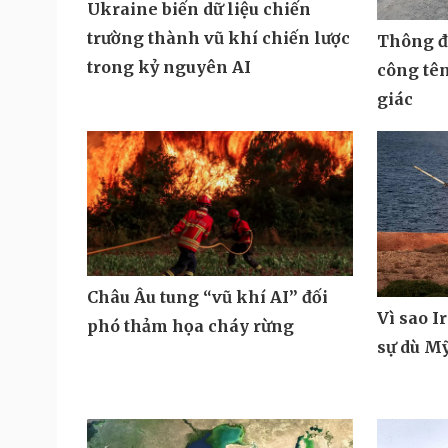
Ukraine biến dữ liệu chiến
trường thành vũ khí chiến lược
Thông đi
trong kỷ nguyên AI
công tê
giác
Châu Âu tung “vũ khí AI” đối
Vì sao I
phó thảm họa cháy rừng
sự dù M