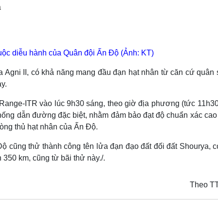
Lịch thi đấu bóng đá
Xe máy
a
Thế giới thể thao
Tư vấn
eSports
V
Hậu trường
cuộc diễu hành của Quân đội Ấn Độ (Ảnh: KT)
Văn hóa
Giải trí
D
Sân khấu - Điện ảnh
Nghệ sĩ
 Agni II, có khả năng mang đầu đạn hạt nhân từ căn cứ quân s
Văn học
Thời trang
y.
Âm nhạc
Sao Việt
c
Di sản
t Range-ITR vào lúc 9h30 sáng, theo giờ địa phương (tức 11h30
thống dẫn đường đặc biệt, nhằm đảm bảo đạt độ chuẩn xác cao 
hòng thủ hạt nhân của Ấn Độ.
Độ cũng thử thành công tên lửa đạn đạo đất đối đất Shourya, 
 350 km, cũng từ bãi thử này./.
Theo T