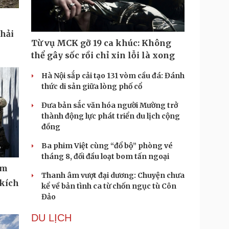
phải
Từ vụ MCK gỡ 19 ca khúc: Không
thể gây sốc rồi chỉ xin lỗi là xong
Hà Nội sắp cải tạo 131 vòm cầu đá: Đánh
thức di sản giữa lòng phố cổ
Đưa bản sắc văn hóa người Mường trở
thành động lực phát triển du lịch cộng
đồng
Ba phim Việt cùng “đổ bộ” phòng vé
tháng 8, đối đầu loạt bom tấn ngoại
ệm
Thanh âm vượt đại dương: Chuyện chưa
 kích
kể về bản tình ca từ chốn ngục tù Côn
Đảo
DU LỊCH