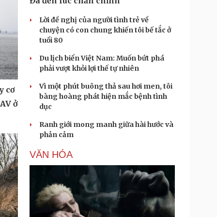
Đã đến lúc chấn chỉnh
Lời đề nghị của người tình trẻ về
chuyện có con chung khiến tôi bế tắc ở
tuổi 80
Du lịch biển Việt Nam: Muốn bứt phá
phải vượt khỏi lợi thế tự nhiên
Vì một phút buông thả sau hơi men, tôi
y cơ
bàng hoàng phát hiện mắc bệnh tình
UAV ở
dục
Ranh giới mong manh giữa hài hước và
phản cảm
VĂN HÓA