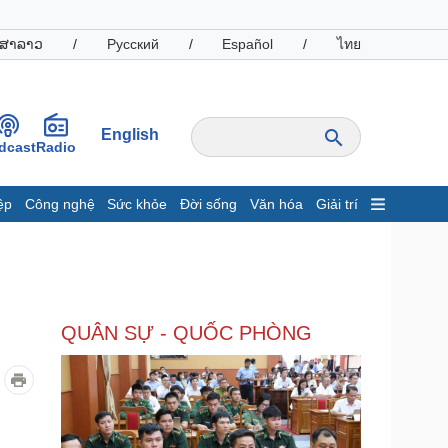
ສາລາວ
/
Русский
/
Español
/
ไทย
English
dcast
Radio
ệp
Công nghệ
Sức khỏe
Đời sống
Văn hóa
Giải trí
inh tế
Thị trường
ất động sản
Giá vàng
hởi nghiệp
Tiêu dùng
Tỷ giá
QUÂN SỰ - QUỐC PHÒNG
Chứng khoán
Giá cà phê
oanh nghiệp
Công nghệ
hông tin doanh nghiệp
Sành điệu