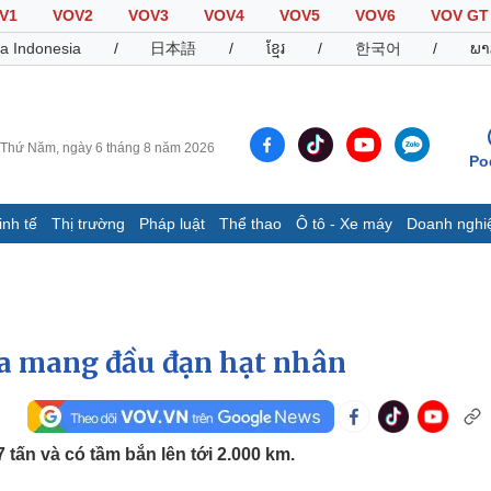
V1
VOV2
VOV3
VOV4
VOV5
VOV6
VOV GT
a Indonesia
/
日本語
/
ខ្មែរ
/
한국어
/
ພາ
Thứ Năm, ngày 6 tháng 8 năm 2026
Po
inh tế
Thị trường
Pháp luật
Thể thao
Ô tô - Xe máy
Doanh nghi
Thế giới
Multimedia
K
Quan sát
Video
B
Cuộc sống đó đây
Ảnh
K
Hồ sơ
E-Magazine
ửa mang đầu đạn hạt nhân
Infographic
Thể thao
Ô tô - Xe máy
D
 tấn và có tầm bắn lên tới 2.000 km.
Bóng đá
Ô tô
T