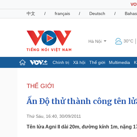
VO
中文
/
français
/
Deutsch
/
Bahas
30°C
Hà Nội
Chính trị
Xã hội
Thế giới
Multimedia
K
Chính trị
Xã hội
Đảng
Tin 24h
THẾ GIỚI
Tổ chức nhân sự
Dự báo thời tiết
Quốc hội
Giáo dục
Ấn Độ thử thành công tên l
Nhận diện sự thật
Dấu ấn VOV
Việc làm
Biển đảo
Thứ Sáu, 16:40, 30/09/2011
Pháp luật
Quân sự - Quốc phòng
Tên lửa Agni II dài 20m, đường kính 1m, nặng 17
Vụ án
Vũ khí