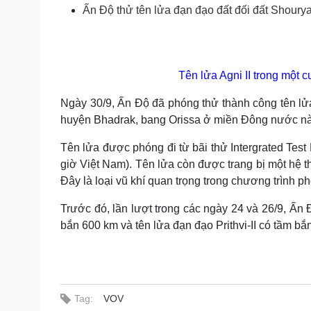
Tin nóng
Việt Nam
Ấn Độ thử tên lửa đạn đạo đất đối đất Shoury
Tư vấn luật
Phân tích
Tên lửa Agni II trong một 
Sức khỏe
Đời sống
Dinh dưỡng - món ngon
Nhà đẹp
Ngày 30/9, Ấn Độ đã phóng thử thành công tên lửa
Cây thuốc
Blog
huyện Bhadrak, bang Orissa ở miền Đông nước nà
Sản phụ khoa
Tình yêu - Gia đình
Nhi khoa
Tên lửa được phóng đi từ bãi thử Intergrated Tes
Nam khoa
giờ Việt Nam). Tên lửa còn được trang bị một hệ 
Làm đẹp - giảm cân
Đây là loại vũ khí quan trọng trong chương trình p
Phòng mạch online
Ăn sạch sống khỏe
Trước đó, lần lượt trong các ngày 24 và 26/9, Ấn 
Cải chính
bắn 600 km và tên lửa đạn đạo Prithvi-II có tầm bắn
Tag:
VOV