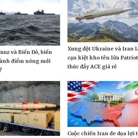
Xung đột Ukraine và Iran 
muz và Biển Đỏ, biển
cạn kiệt kho tên lửa Patrio
hành điểm nóng mới
thúc đẩy ACE giá rẻ
?
Cuộc chiến Iran đe dọa lợi 