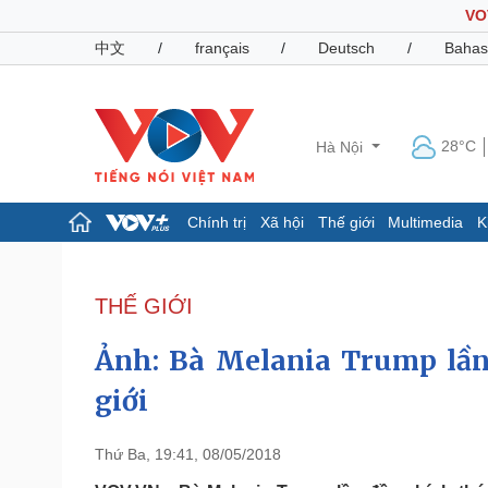
VO
中文
/
français
/
Deutsch
/
Bahas
28°C
Hà Nội
Chính trị
Xã hội
Thế giới
Multimedia
K
Chính trị
Xã hội
Đảng
Tin 24h
THẾ GIỚI
Tổ chức nhân sự
Dự báo thời tiết
Quốc hội
Giáo dục
Ảnh: Bà Melania Trump lần
Nhận diện sự thật
Dấu ấn VOV
Việc làm
giới
Biển đảo
Pháp luật
Quân sự - Quốc phòng
Thứ Ba, 19:41, 08/05/2018
Vụ án
Vũ khí