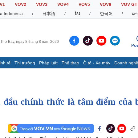
V1
VOV2
VOV3
VOV4
VOV5
VOV6
VOV GT
a Indonesia
/
日本語
/
ខ្មែរ
/
한국어
/
ພາ
Thứ Bảy, ngày 8 tháng 8 năm 2026
Po
inh tế
Thị trường
Pháp luật
Thể thao
Ô tô - Xe máy
Doanh nghi
Thế giới
Multimedia
K
Quan sát
Video
B
Cuộc sống đó đây
Ảnh
K
Hồ sơ
E-Magazine
 đầu chính thức là tâm điểm của 
Infographic
Thể thao
Ô tô - Xe máy
D
Bóng đá
Ô tô
T