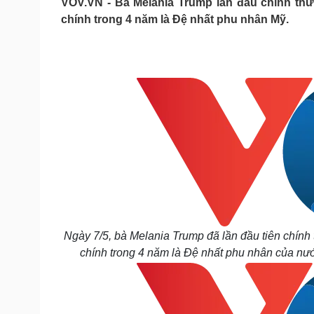
VOV.VN - Bà Melania Trump lần đầu chính thứ
Tin nóng
Việt Nam
chính trong 4 năm là Đệ nhất phu nhân Mỹ.
Tư vấn luật
Phân tích
Sức khỏe
Đời sống
Dinh dưỡng - món ngon
Nhà đẹp
Cây thuốc
Blog
Sản phụ khoa
Tình yêu - Gia đình
Nhi khoa
Nam khoa
Làm đẹp - giảm cân
Phòng mạch online
Ăn sạch sống khỏe
Cải chính
Ngày 7/5, bà Melania Trump đã lần đầu tiên chính 
chính trong 4 năm là Đệ nhất phu nhân của n