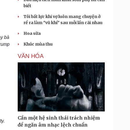
biết
Tôi bất lực khi vợ luôn mang chuyện ở
rể ra làm "vũ khí" sau mỗi lần cãi nhau
Hoa sữa
ay bà
Khúc mùa thu
Trump
VĂN HÓA
Cần một hệ sinh thái trách nhiệm
ty.
để ngăn âm nhạc lệch chuẩn