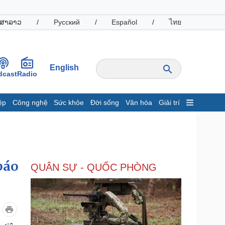
ສາລາວ
/
Русский
/
Español
/
ไทย
English
dcast
Radio
ệp
Công nghệ
Sức khỏe
Đời sống
Văn hóa
Giải trí
inh tế
Thị trường
ất động sản
Giá vàng
hởi nghiệp
Tiêu dùng
Tỷ giá
báo
QUÂN SỰ - QUỐC PHÒNG
Chứng khoán
Giá cà phê
oanh nghiệp
Công nghệ
hông tin doanh nghiệp
Sành điệu