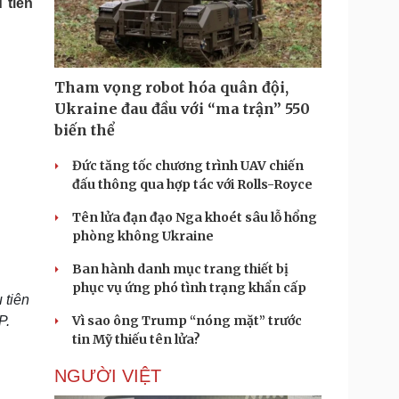
 tiên
Doanh nghiệp 24h
Tin Công nghệ
Doanh nhân
Trải nghiệm
ì cộng đồng
Chuyển đổi số
Tham vọng robot hóa quân đội,
u lịch
Podcast
Ukraine đau đầu với “ma trận” 550
Tư vấn
Câu chuyện thời sự
biến thể
Săn Tour
Đọc truyện đêm khuya
heck-in
Cửa sổ tình yêu
Đức tăng tốc chương trình UAV chiến
Kể chuyện cho bé
đấu thông qua hợp tác với Rolls-Royce
Hạt giống tâm hồn
Tên lửa đạn đạo Nga khoét sâu lỗ hổng
phòng không Ukraine
Ban hành danh mục trang thiết bị
phục vụ ứng phó tình trạng khẩn cấp
 tiên
Vì sao ông Trump “nóng mặt” trước
P.
tin Mỹ thiếu tên lửa?
NGƯỜI VIỆT