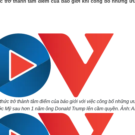
c trở thành tâm điểm của báo giới khi công bố những ưu
Lịch thi đấu bóng đá
Xe máy
Thế giới thể thao
Tư vấn
eSports
V
Hậu trường
Văn hóa
Giải trí
D
Sân khấu - Điện ảnh
Nghệ sĩ
Văn học
Thời trang
Âm nhạc
Sao Việt
c
Di sản
thức trở thành tâm điểm của báo giới với việc công bố những ưu
ước Mỹ sau hơn 1 năm ông Donald Trump lên cầm quyền. Ảnh: A