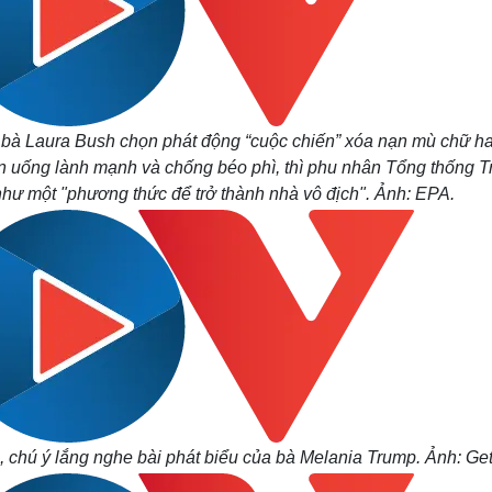
 bà Laura Bush chọn phát động “cuộc chiến” xóa nạn mù chữ h
n uống lành mạnh và chống béo phì, thì phu nhân Tổng thống 
như một "phương thức để trở thành nhà vô địch". Ảnh: EPA.
 chú ý lắng nghe bài phát biểu của bà Melania Trump. Ảnh: Get