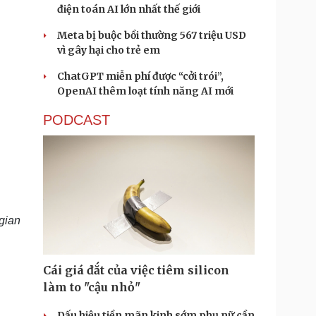
điện toán AI lớn nhất thế giới
Meta bị buộc bồi thường 567 triệu USD
vì gây hại cho trẻ em
ChatGPT miễn phí được “cởi trói”,
OpenAI thêm loạt tính năng AI mới
PODCAST
gian
Cái giá đắt của việc tiêm silicon
làm to "cậu nhỏ"
Dấu hiệu tiền mãn kinh sớm phụ nữ cần