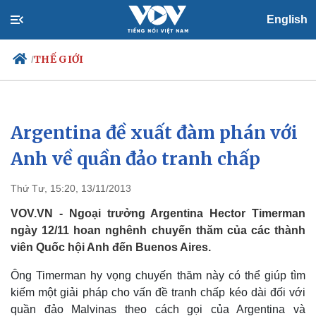
English
THẾ GIỚI
/
Argentina đề xuất đàm phán với
Chính trị
Xã hội
Đảng
Tin 24h
Anh về quần đảo tranh chấp
Tổ chức nhân sự
Dự báo thời tiết
Quốc hội
Giáo dục
Thứ Tư, 15:20, 13/11/2013
Nhận diện sự thật
Dấu ấn VOV
Việc làm
VOV.VN - Ngoại trưởng Argentina Hector Timerman
Biển đảo
ngày 12/11 hoan nghênh chuyến thăm của các thành
viên Quốc hội Anh đến Buenos Aires.
Ông Timerman hy vọng chuyến thăm này có thể giúp tìm
kiếm một giải pháp cho vấn đề tranh chấp kéo dài đối với
quần đảo Malvinas theo cách gọi của Argentina và