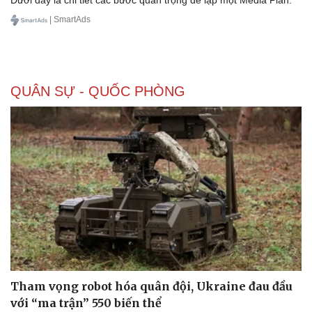
Dưới đây là chi tiết các bước quan trọng để lập một Media Plan.
| SmartAds
QUÂN SỰ - QUỐC PHÒNG
Tham vọng robot hóa quân đội, Ukraine đau đầu
với “ma trận” 550 biến thể