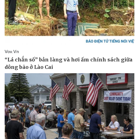
Kinh tế
Thị trường
Bất động sản
Giá vàng
Khởi nghiệp
Tiêu dùng
Tỷ giá
Chứng khoán