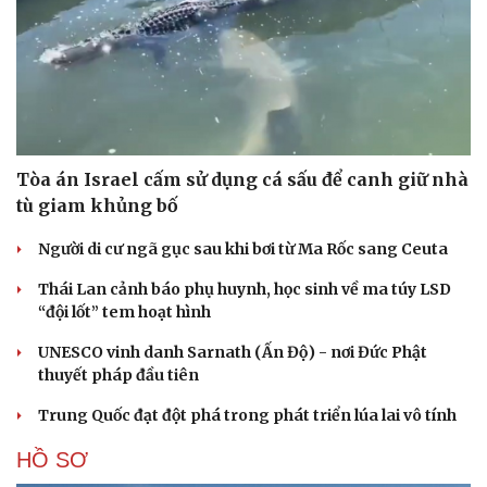
Tòa án Israel cấm sử dụng cá sấu để canh giữ nhà
tù giam khủng bố
Người di cư ngã gục sau khi bơi từ Ma Rốc sang Ceuta
Thái Lan cảnh báo phụ huynh, học sinh về ma túy LSD
“đội lốt” tem hoạt hình
UNESCO vinh danh Sarnath (Ấn Độ) - nơi Đức Phật
thuyết pháp đầu tiên
Trung Quốc đạt đột phá trong phát triển lúa lai vô tính
HỒ SƠ