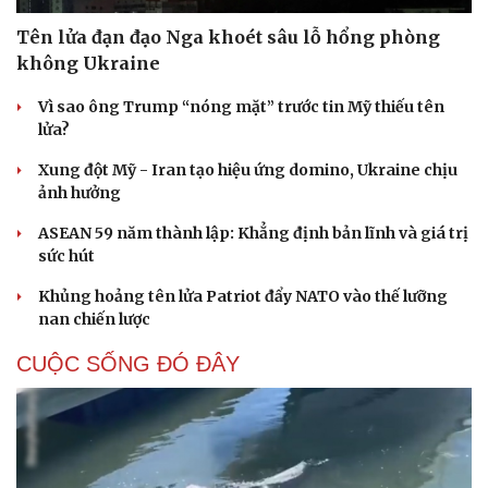
Hạt giống tâm hồn
Tên lửa đạn đạo Nga khoét sâu lỗ hổng phòng
không Ukraine
Vì sao ông Trump “nóng mặt” trước tin Mỹ thiếu tên
lửa?
Xung đột Mỹ - Iran tạo hiệu ứng domino, Ukraine chịu
ảnh hưởng
ASEAN 59 năm thành lập: Khẳng định bản lĩnh và giá trị
sức hút
Khủng hoảng tên lửa Patriot đẩy NATO vào thế lưỡng
nan chiến lược
CUỘC SỐNG ĐÓ ĐÂY