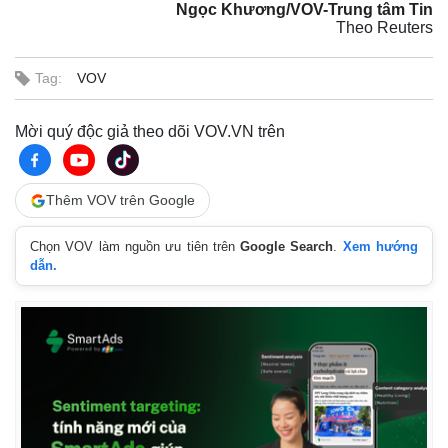
Ngọc Khương/VOV-Trung tâm Tin
Theo Reuters
Tag:
VOV
Mời quý độc giả theo dõi VOV.VN trên
Thêm VOV trên Google
Chọn VOV làm nguồn ưu tiên trên
Google Search
.
Xem hướng
dẫn.
Thế giới
Multimedia
Quan sát
Video
Cuộc sống đó đây
Ảnh
Hồ sơ
E-Magazine
Infographic