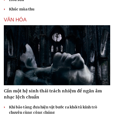
Khúc mùa thu
VĂN HÓA
Sức khỏe
Đời sống
Dinh dưỡng - món ngon
Nhà đẹp
Cây thuốc
Blog
Sản phụ khoa
Tình yêu - Gia đình
Nhi khoa
Nam khoa
Làm đẹp - giảm cân
Phòng mạch online
Ăn sạch sống khỏe
Cần một hệ sinh thái trách nhiệm để ngăn âm
nhạc lệch chuẩn
Khi bảo tàng đưa hiện vật bước ra khỏi tủ kính trò
chuyện cùng công chúng