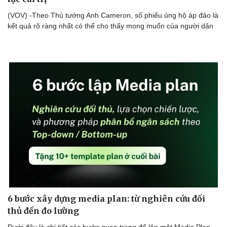
Thể thao
Ô tô - Xe máy
(VOV) -Theo Thủ tướng Anh Cameron, số phiếu ủng hộ áp đảo là
Bóng đá
Ô tô
kết quả rõ ràng nhất có thể cho thấy mong muốn của người dân
Lịch thi đấu bóng đá
Xe máy
Thế giới thể thao
Tư vấn
eSports
Hậu trường
6 bước xây dựng media plan: từ nghiên cứu đối
thủ đến đo lường