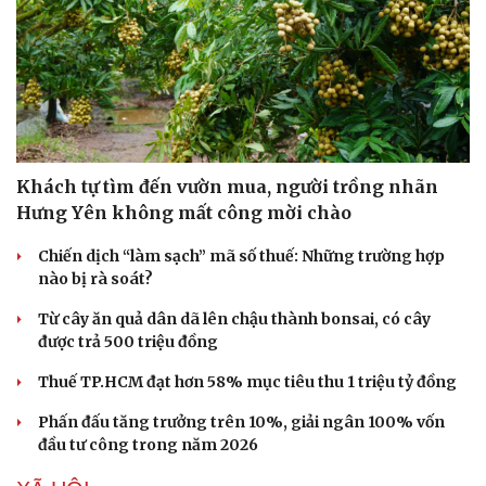
Khách tự tìm đến vườn mua, người trồng nhãn
Hưng Yên không mất công mời chào
Chiến dịch “làm sạch” mã số thuế: Những trường hợp
nào bị rà soát?
Từ cây ăn quả dân dã lên chậu thành bonsai, có cây
Văn hóa
Giải trí
được trả 500 triệu đồng
Sân khấu - Điện ảnh
Nghệ sĩ
Văn học
Thời trang
Thuế TP.HCM đạt hơn 58% mục tiêu thu 1 triệu tỷ đồng
Âm nhạc
Sao Việt
Di sản
Phấn đấu tăng trưởng trên 10%, giải ngân 100% vốn
đầu tư công trong năm 2026