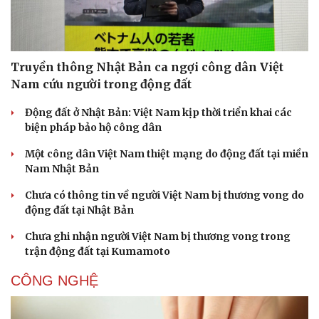
Truyền thông Nhật Bản ca ngợi công dân Việt
Doanh nghiệp
Công nghệ
Nam cứu người trong động đất
Thông tin doanh nghiệp
Sành điệu
Doanh nghiệp 24h
Tin Công nghệ
Động đất ở Nhật Bản: Việt Nam kịp thời triển khai các
Doanh nhân
Trải nghiệm
biện pháp bảo hộ công dân
Vì cộng đồng
Chuyển đổi số
Một công dân Việt Nam thiệt mạng do động đất tại miền
Nam Nhật Bản
Chưa có thông tin về người Việt Nam bị thương vong do
động đất tại Nhật Bản
Chưa ghi nhận người Việt Nam bị thương vong trong
trận động đất tại Kumamoto
CÔNG NGHỆ