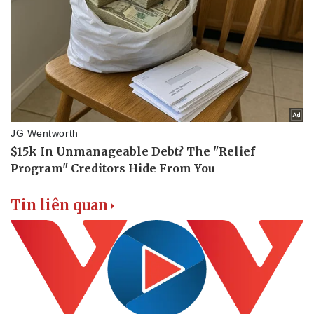
Vụ án
Vũ khí
Tin nóng
Việt Nam
Tư vấn luật
Phân tích
Tin liên quan