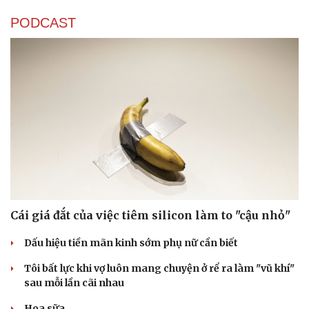
PODCAST
Cái giá đắt của việc tiêm silicon làm to "cậu nhỏ"
Dấu hiệu tiền mãn kinh sớm phụ nữ cần biết
Tôi bất lực khi vợ luôn mang chuyện ở rể ra làm "vũ khí"
sau mỗi lần cãi nhau
Hoa sữa