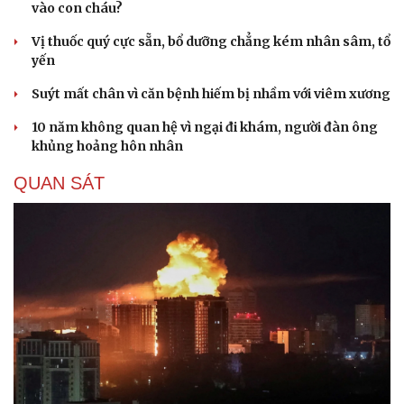
vào con cháu?
Vị thuốc quý cực sẵn, bổ dưỡng chẳng kém nhân sâm, tổ
yến
Suýt mất chân vì căn bệnh hiếm bị nhầm với viêm xương
10 năm không quan hệ vì ngại đi khám, người đàn ông
khủng hoảng hôn nhân
QUAN SÁT
Du lịch
Podcast
Tư vấn
Câu chuyện thời sự
Săn Tour
Đọc truyện đêm khuya
check-in
Cửa sổ tình yêu
Kể chuyện cho bé