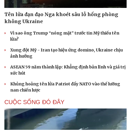
Tên lửa đạn đạo Nga khoét sâu lỗ hổng phòng
không Ukraine
Vì sao ông Trump “nóng mặt” trước tin Mỹ thiếu tên
lửa?
Xung đột Mỹ - Iran tạo hiệu ứng domino, Ukraine chịu
ảnh hưởng
ASEAN 59 năm thành lập: Khẳng định bản lĩnh và giá trị
sức hút
Khủng hoảng tên lửa Patriot đẩy NATO vào thế lưỡng
nan chiến lược
CUỘC SỐNG ĐÓ ĐÂY