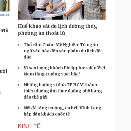
Huế khảo sát du lịch đường thủy,
phương án thoát lũ
Thổ cẩm Chăm Mỹ Nghiệp: Từ ngôn
ngữ văn hóa đến sản phẩm du lịch độc
đáo
Vì sao lượng khách Philippines đến Việt
ười
Nam tăng trưởng vượt bậc?
Những hương vị đưa TP.HCM thành
thiên đường ẩm thực đường phố hàng
i
đầu thế giới
Nối đà tăng trưởng, du lịch Vĩnh Long
hấp dẫn khách quốc tế
KINH TẾ