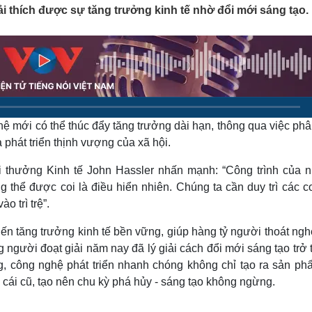
Lịch thi đấu bóng đá
Xe máy
ải thích được sự tăng trưởng kinh tế nhờ đổi mới sáng tạo.
Thế giới thể thao
Tư vấn
eSports
V
Hậu trường
Văn hóa
Giải trí
D
Sân khấu - Điện ảnh
Nghệ sĩ
Văn học
Thời trang
Âm nhạc
Sao Việt
c
hệ mới có thể thúc đẩy tăng trưởng dài hạn, thông qua việc phâ
Di sản
à phát triển thịnh vượng của xã hội.
ải thưởng Kinh tế John Hassler nhấn mạnh: “Công trình của 
g thể được coi là điều hiển nhiên. Chúng ta cần duy trì các 
o trì trệ”.
kiến tăng trưởng kinh tế bền vững, giúp hàng tỷ người thoát ng
người đoạt giải năm nay đã lý giải cách đổi mới sáng tạo trở 
ằng, công nghệ phát triển nhanh chóng không chỉ tạo ra sản ph
 cái cũ, tạo nên chu kỳ phá hủy - sáng tạo không ngừng.