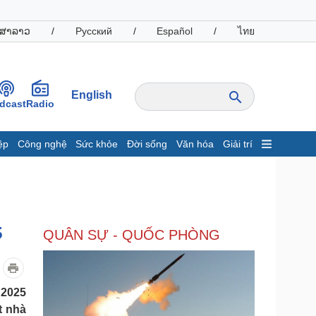
ສາລາວ
/
Русский
/
Español
/
ไทย
English
dcast
Radio
ệp
Công nghệ
Sức khỏe
Đời sống
Văn hóa
Giải trí
inh tế
Thị trường
ất động sản
Giá vàng
hởi nghiệp
Tiêu dùng
Tỷ giá
5
QUÂN SỰ - QUỐC PHÒNG
Chứng khoán
Giá cà phê
oanh nghiệp
Công nghệ
 2025
t nhà
hông tin doanh nghiệp
Sành điệu