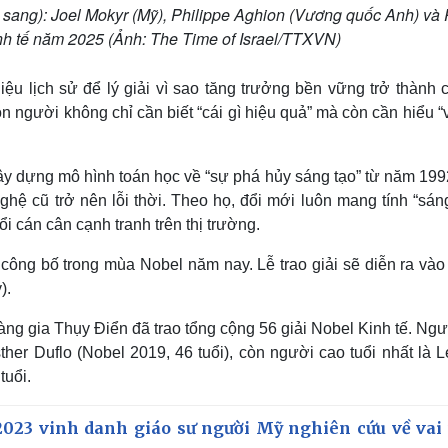
i sang): Joel Mokyr (Mỹ), Philippe Aghion (Vương quốc Anh) và 
inh tế năm 2025 (Ảnh: The Time of Israel/TTXVN)
ệu lịch sử để lý giải vì sao tăng trưởng bền vững trở thành 
on người không chỉ cần biết “cái gì hiệu quả” mà còn cần hiểu “
xây dựng mô hình toán học về “sự phá hủy sáng tạo” từ năm 19
hệ cũ trở nên lỗi thời. Theo họ, đổi mới luôn mang tính “sán
i cán cân cạnh tranh trên thị trường.
 công bố trong mùa Nobel năm nay. Lễ trao giải sẽ diễn ra vào
y).
 gia Thụy Điển đã trao tổng cộng 56 giải Nobel Kinh tế. Ngườ
her Duflo (Nobel 2019, 46 tuổi), còn người cao tuổi nhất là 
tuổi.
2023 vinh danh giáo sư người Mỹ nghiên cứu về vai 