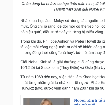
Chân dung ba nhà khoa học (trên màn hình, từ trá
Howitt (Mỹ) đoạt giải Nobel K
Nhà khoa học Joel Mokyr sử dụng các nguồn tư li
mực. Ông chỉ ra rằng, để đổi mới có thể tiếp nối, c
nó hiệu quả”, điều trước đây thường bị thiếu vắng.
Trong khi đó, Philippe Aghion và Peter Howitt đã 
tả việc mỗi công nghệ mới ra đời sẽ khiến công ng
nhưng đồng thời cũng “phá hủy”, bởi nó làm thay đổ
Giải Nobel Kinh tế là giải thưởng cuối cùng được
10/12 tới tại Stockholm (Thụy Điển) và Oslo (Na U
Từ năm 1969 đến nay, Viện Hàn lâm Khoa học Hoàng
nhất từng nhận giải là nhà kinh tế người Pháp Est
Hurwicz (Mỹ), được vinh danh năm 2007 khi đã 90 
Nobel Kinh tế 
của nữ giới