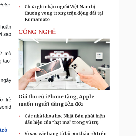
Peter
Chưa ghi nhận người Việt Nam bị
thương vong trong trận động đất tại
Kumamoto
chuẩn
CÔNG NGHỆ
vì sao
92, mô
g tạo”
 ngày
Giá thu cũ iPhone tăng, Apple
i trẻ
muốn người dùng lên đời
Leonid
Các nhà khoa học Nhật Bản phát hiện
dấu hiệu của “hạt ma” trong vũ trụ
trò
Vì sao các hãng từ bỏ pin tháo rời trên