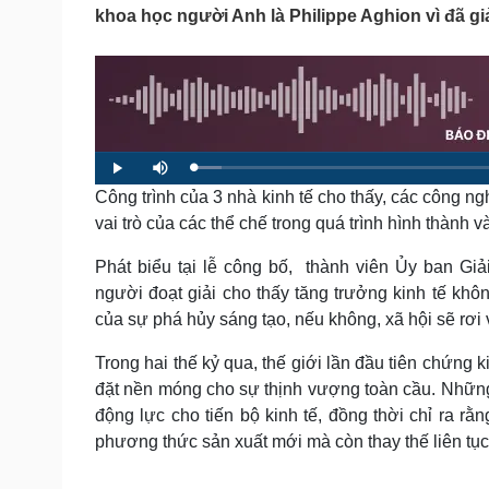
Tin nóng
Việt Nam
khoa học người Anh là Philippe Aghion vì đã gi
Tư vấn luật
Phân tích
Sức khỏe
Đời sống
Dinh dưỡng - món ngon
Nhà đẹp
Cây thuốc
Blog
L
P
M
o
l
u
Sản phụ khoa
Tình yêu - Gia đình
a
Công trình của 3 nhà kinh tế cho thấy, các công ng
a
t
d
y
e
Nhi khoa
e
vai trò của các thể chế trong quá trình hình thành v
d
Nam khoa
:
3
.
Làm đẹp - giảm cân
Phát biểu tại lễ công bố, thành viên Ủy ban Gi
6
7
Phòng mạch online
người đoạt giải cho thấy tăng trưởng kinh tế khôn
%
Ăn sạch sống khỏe
của sự phá hủy sáng tạo, nếu không, xã hội sẽ rơi và
Cải chính
Trong hai thế kỷ qua, thế giới lần đầu tiên chứng 
đặt nền móng cho sự thịnh vượng toàn cầu. Những 
động lực cho tiến bộ kinh tế, đồng thời chỉ ra r
phương thức sản xuất mới mà còn thay thế liên tục