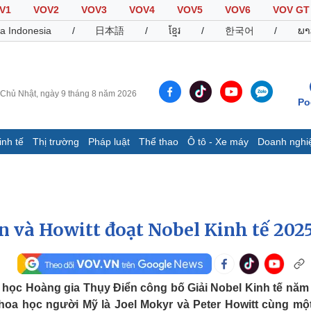
V1
VOV2
VOV3
VOV4
VOV5
VOV6
VOV GT
a Indonesia
/
日本語
/
ខ្មែរ
/
한국어
/
ພາ
Chủ Nhật, ngày 9 tháng 8 năm 2026
Po
inh tế
Thị trường
Pháp luật
Thể thao
Ô tô - Xe máy
Doanh nghi
Thế giới
Multimedia
K
Quan sát
Video
B
Cuộc sống đó đây
Ảnh
K
Hồ sơ
E-Magazine
n và Howitt đoạt Nobel Kinh tế 202
Infographic
Thể thao
Ô tô - Xe máy
D
a học Hoàng gia Thụy Điển công bố Giải Nobel Kinh tế năm
khoa học người Mỹ là Joel Mokyr và Peter Howitt cùng mộ
Bóng đá
Ô tô
T