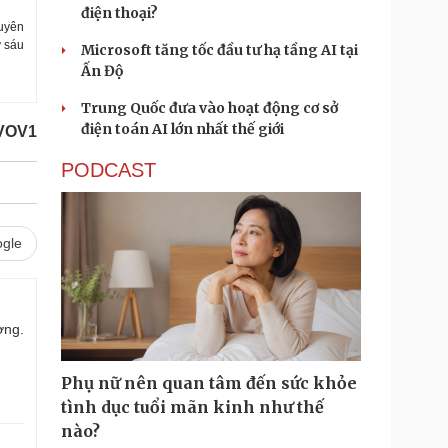
điện thoại?
huyên
ứ sáu
Microsoft tăng tốc đầu tư hạ tầng AI tại
Ấn Độ
Trung Quốc đưa vào hoạt động cơ sở
điện toán AI lớn nhất thế giới
VOV1
PODCAST
gle
ợng.
Phụ nữ nên quan tâm đến sức khỏe
tình dục tuổi mãn kinh như thế
nào?