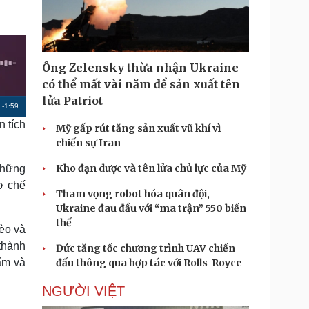
Doanh nghiệp 24h
Tin Công nghệ
Doanh nhân
Trải nghiệm
ì cộng đồng
Chuyển đổi số
Ông Zelensky thừa nhận Ukraine
u lịch
Podcast
có thể mất vài năm để sản xuất tên
Tư vấn
Câu chuyện thời sự
lửa Patriot
R
-
1:59
Săn Tour
Đọc truyện đêm khuya
heck-in
Cửa sổ tình yêu
n tích
Mỹ gấp rút tăng sản xuất vũ khí vì
e
Kể chuyện cho bé
chiến sự Iran
m
Hạt giống tâm hồn
Kho đạn dược và tên lửa chủ lực của Mỹ
những
a
cơ chế
i
Tham vọng robot hóa quân đội,
Ukraine đau đầu với “ma trận” 550 biến
n
thể
hèo và
i
thành
Đức tăng tốc chương trình UAV chiến
n
ẩm và
đấu thông qua hợp tác với Rolls-Royce
g
NGƯỜI VIỆT
T