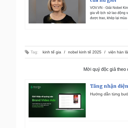
VOV.VN - Giải Nobel Kin
gia về lịch sử lao động 
được trao, khép lại mùa
Tag:
kinh tế gia
nobel kinh tế 2025
viện hàn l
Mời quý độc giả theo
Tăng nhận diện
Hướng dẫn từng bước 