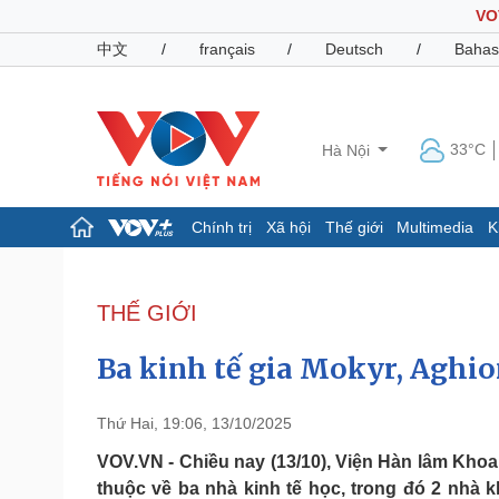
VO
中文
/
français
/
Deutsch
/
Bahas
33°C
Hà Nội
Chính trị
Xã hội
Thế giới
Multimedia
K
Chính trị
Xã hội
Đảng
Tin 24h
THẾ GIỚI
Tổ chức nhân sự
Dự báo thời tiết
Quốc hội
Giáo dục
Ba kinh tế gia Mokyr, Aghio
Nhận diện sự thật
Dấu ấn VOV
Việc làm
Biển đảo
Thứ Hai, 19:06, 13/10/2025
Pháp luật
Quân sự - Quốc phòng
VOV.VN - Chiều nay (13/10), Viện Hàn lâm Kho
thuộc về ba nhà kinh tế học, trong đó 2 nhà 
Vụ án
Vũ khí