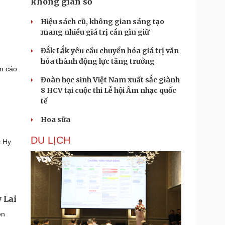
không gian số
Hiệu sách cũ, không gian sáng tạo
mang nhiều giá trị cần gìn giữ
Đắk Lắk yêu cầu chuyển hóa giá trị văn
hóa thành động lực tăng trưởng
ận cáo
Đoàn học sinh Việt Nam xuất sắc giành
8 HCV tại cuộc thi Lễ hội Âm nhạc quốc
tế
Hoa sữa
DU LỊCH
c Hy
 Lai
ên