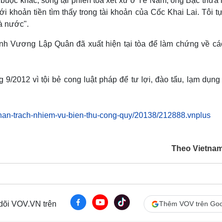
 buộc khác, song tại phiên tòa xét xử ở Tế Nam, ông Bạc thừa 
i khoản tiền tìm thấy trong tài khoản của Cốc Khai Lai. Tôi t
hà nước".
nh Vương Lập Quân đã xuất hiện tại tòa để làm chứng về cá
9/2012 vì tội bẻ cong luật pháp để tư lợi, đào tẩu, lạm dụng
nhan-trach-nhiem-vu-bien-thu-cong-quy/20138/212888.vnplus
Theo Vietna
 dõi VOV.VN trên
Thêm VOV trên Goo