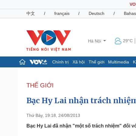
VO
中文
/
français
/
Deutsch
/
Bahas
29°C
Hà Nội
Chính trị
Xã hội
Thế giới
Multimedia
K
Chính trị
Xã hội
Đảng
Tin 24h
THẾ GIỚI
Tổ chức nhân sự
Dự báo thời tiết
Quốc hội
Giáo dục
Bạc Hy Lai nhận trách nhiệm
Nhận diện sự thật
Dấu ấn VOV
Việc làm
Biển đảo
Thứ Bảy, 19:18, 24/08/2013
Pháp luật
Quân sự - Quốc phòng
Bạc Hy Lai đã nhận "một số trách nhiệm" đối với 
Vụ án
Vũ khí