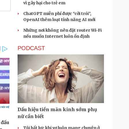
vì gây hại cho trẻ em
ChatGPT miễn phí được “cởi trói”,
OpenAI thêm loạt tính năng AI mới
Những nơi không nên đặt router Wi-Fi
nếu muốn Internet luôn ổn định
PODCAST
Dấu hiệu tiền mãn kinh sớm phụ
nữ cần biết
Tôi bất lực khi vợ luôn mang chuyện ở