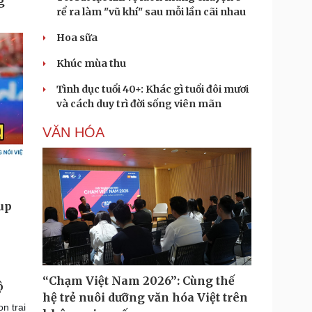
rể ra làm "vũ khí" sau mỗi lần cãi nhau
Hoa sữa
Khúc mùa thu
Tình dục tuổi 40+: Khác gì tuổi đôi mươi
và cách duy trì đời sống viên mãn
VĂN HÓA
“Chạm Việt Nam 2026”: Cùng thế
ộ
hệ trẻ nuôi dưỡng văn hóa Việt trên
n trai