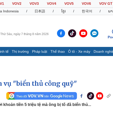
V1
VOV2
VOV3
VOV4
VOV5
VOV6
VOV GT
a Indonesia
/
日本語
/
ខ្មែរ
/
한국어
/
ພາ
Thứ Sáu, ngày 7 tháng 8 năm 2026
Po
inh tế
Thị trường
Pháp luật
Thể thao
Ô tô - Xe máy
Doanh nghi
Thế giới
Multimedia
K
Quan sát
Video
B
Cuộc sống đó đây
Ảnh
K
Hồ sơ
E-Magazine
 vụ "biển thủ công quỹ"
Infographic
Thể thao
Ô tô - Xe máy
D
khoản tiền 5 triệu tệ mà ông bị tố đã biển thủ...
Bóng đá
Ô tô
T