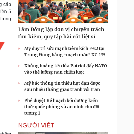
Doanh nghiệp 24h
Tin Công nghệ
g cấp
Doanh nhân
Trải nghiệm
tiền 5
ì cộng đồng
Chuyển đổi số
 trong
Lâm Đồng lập đơn vị chuyên trách
u lịch
Podcast
tìm kiếm, quy tập hài cốt liệt sĩ
Tư vấn
Câu chuyện thời sự
Săn Tour
Đọc truyện đêm khuya
Mỹ duy trì sức mạnh tiêm kích F-22 tại
heck-in
Cửa sổ tình yêu
Trung Đông bằng “mạch máu” KC-135
Kể chuyện cho bé
Khủng hoảng tên lửa Patriot đẩy NATO
Hạt giống tâm hồn
vào thế lưỡng nan chiến lược
Mỹ bác thông tin thiếu hụt đạn dược
sau nhiều tháng giao tranh với Iran
Phê duyệt Kế hoạch bồi dưỡng kiến
thức quốc phòng và an ninh cho đối
tượng 1
NGƯỜI VIỆT