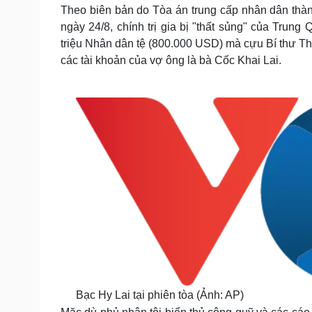
Tin nóng
Việt Nam
Theo biên bản do Tòa án trung cấp nhân dân th
Tư vấn luật
Phân tích
ngày 24/8, chính trị gia bị "thất sủng" của Trung
triệu Nhân dân tệ (800.000 USD) mà cựu Bí thư Thà
các tài khoản của vợ ông là bà Cốc Khai Lai.
Sức khỏe
Đời sống
Dinh dưỡng - món ngon
Nhà đẹp
Cây thuốc
Blog
Sản phụ khoa
Tình yêu - Gia đình
Nhi khoa
Nam khoa
Làm đẹp - giảm cân
Phòng mạch online
Ăn sạch sống khỏe
Cải chính
Bạc Hy Lai tại phiên tòa (Ảnh: AP)