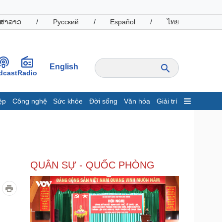
ສາລາວ
/
Русский
/
Español
/
ไทย
English
dcast
Radio
ệp
Công nghệ
Sức khỏe
Đời sống
Văn hóa
Giải trí
inh tế
Thị trường
ất động sản
Giá vàng
hởi nghiệp
Tiêu dùng
Tỷ giá
QUÂN SỰ - QUỐC PHÒNG
Chứng khoán
Giá cà phê
oanh nghiệp
Công nghệ
hông tin doanh nghiệp
Sành điệu