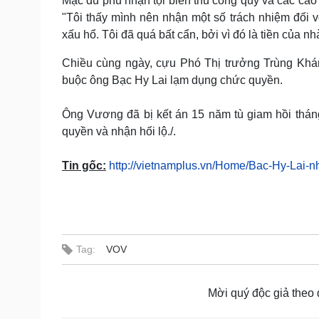
Mặc dù phủ nhận tội biển thủ công quỹ và các cáo
"Tôi thấy mình nên nhận một số trách nhiệm đối vớ
xấu hổ. Tôi đã quá bất cẩn, bởi vì đó là tiền của n
Chiều cùng ngày, cựu Phó Thị trưởng Trùng Khá
buộc ông Bạc Hy Lai lạm dụng chức quyền.
Ông Vương đã bị kết án 15 năm tù giam hồi tháng 
quyền và nhận hối lộ./.
Tin gốc:
http://vietnamplus.vn/Home/Bac-Hy-Lai-
Tag:
VOV
Mời quý độc giả theo