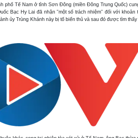
Lịch thi đấu bóng đá
Xe máy
ành phố Tế Nam ở tỉnh Sơn Đông (miền Đông Trung Quốc) cun
Thế giới thể thao
Tư vấn
 Quốc Bạc Hy Lai đã nhận "một số trách nhiệm" đối với khoản 
eSports
V
nh ủy Trùng Khánh này bị tố biển thủ và sau đó được tìm thấy
Hậu trường
Văn hóa
Giải trí
D
Sân khấu - Điện ảnh
Nghệ sĩ
Văn học
Thời trang
Âm nhạc
Sao Việt
c
Di sản