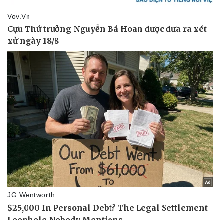
Vụ án
Vũ khí
Tin nóng
Việt Nam
Tư vấn luật
Phân tích