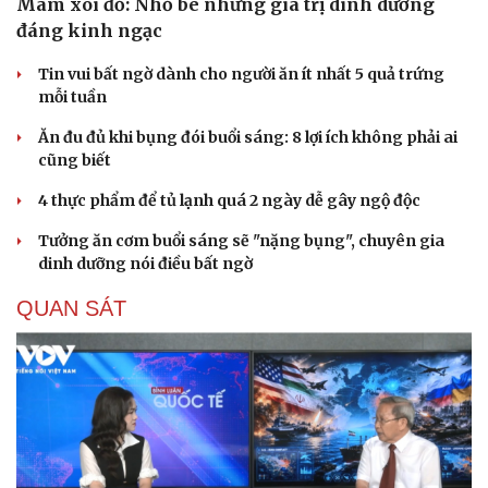
Mâm xôi đỏ: Nhỏ bé nhưng giá trị dinh dưỡng
đáng kinh ngạc
Tin vui bất ngờ dành cho người ăn ít nhất 5 quả trứng
mỗi tuần
Ăn đu đủ khi bụng đói buổi sáng: 8 lợi ích không phải ai
cũng biết
4 thực phẩm để tủ lạnh quá 2 ngày dễ gây ngộ độc
Tưởng ăn cơm buổi sáng sẽ "nặng bụng", chuyên gia
dinh dưỡng nói điều bất ngờ
QUAN SÁT