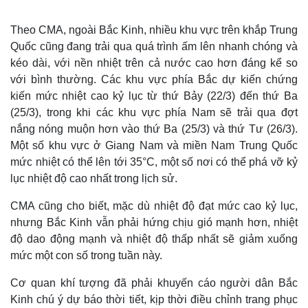
Theo CMA, ngoài Bắc Kinh, nhiều khu vực trên khắp Trung
Quốc cũng đang trải qua quá trình ấm lên nhanh chóng và
kéo dài, với nền nhiệt trên cả nước cao hơn đáng kể so
với bình thường. Các khu vực phía Bắc dự kiến chứng
kiến ​​mức nhiệt cao kỷ lục từ thứ Bảy (22/3) đến thứ Ba
(25/3), trong khi các khu vực phía Nam sẽ trải qua đợt
nắng nóng muộn hơn vào thứ Ba (25/3) và thứ Tư (26/3).
Một số khu vực ở Giang Nam và miền Nam Trung Quốc
mức nhiệt có thể lên tới 35°C, một số nơi có thể phá vỡ kỷ
lục nhiệt độ cao nhất trong lịch sử.
Thế giới
Multimedia
CMA cũng cho biết, mặc dù nhiệt độ đạt mức cao kỷ lục,
Quan sát
Video
nhưng Bắc Kinh vẫn phải hứng chịu gió mạnh hơn, nhiệt
Cuộc sống đó đây
Ảnh
độ dao động mạnh và nhiệt độ thấp nhất sẽ giảm xuống
Hồ sơ
E-Magazine
mức một con số trong tuần này.
Infographic
Cơ quan khí tượng đã phải khuyến cáo người dân Bắc
Kinh chú ý dự báo thời tiết, kịp thời điều chỉnh trang phục