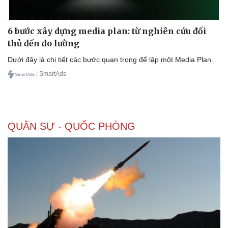
6 bước xây dựng media plan: từ nghiên cứu đối
thủ đến đo lường
Doanh nghiệp
Công nghệ
Dưới đây là chi tiết các bước quan trọng để lập một Media Plan.
Thông tin doanh nghiệp
Sành điệu
Doanh nghiệp 24h
Tin Công nghệ
| SmartAds
Doanh nhân
Trải nghiệm
Vì cộng đồng
Chuyển đổi số
QUÂN SỰ - QUỐC PHÒNG