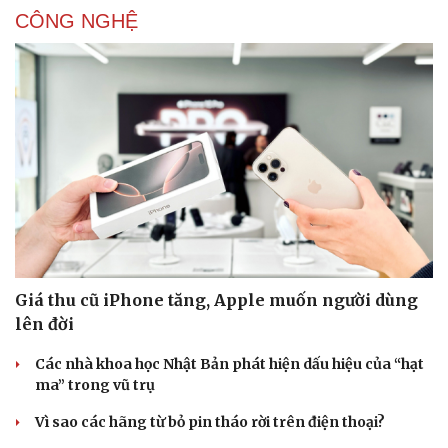
CÔNG NGHỆ
Sức khỏe
Đời sống
Dinh dưỡng - món ngon
Nhà đẹp
Cây thuốc
Blog
Sản phụ khoa
Tình yêu - Gia đình
Nhi khoa
Nam khoa
Làm đẹp - giảm cân
Giá thu cũ iPhone tăng, Apple muốn người dùng
Phòng mạch online
lên đời
Ăn sạch sống khỏe
Các nhà khoa học Nhật Bản phát hiện dấu hiệu của “hạt
ma” trong vũ trụ
Vì sao các hãng từ bỏ pin tháo rời trên điện thoại?