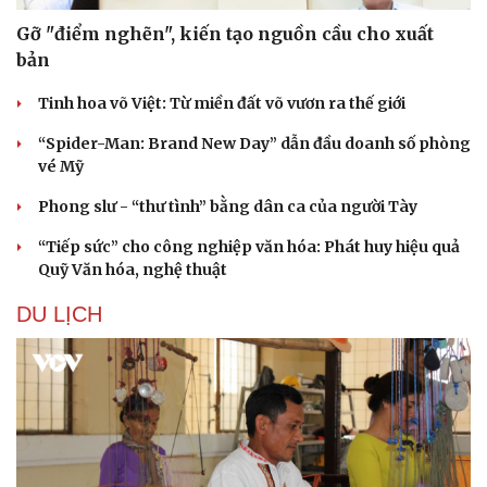
Gỡ "điểm nghẽn", kiến tạo nguồn cầu cho xuất
bản
Tinh hoa võ Việt: Từ miền đất võ vươn ra thế giới
“Spider-Man: Brand New Day” dẫn đầu doanh số phòng
vé Mỹ
Phong slư - “thư tình” bằng dân ca của người Tày
“Tiếp sức” cho công nghiệp văn hóa: Phát huy hiệu quả
Quỹ Văn hóa, nghệ thuật
DU LỊCH
Văn hóa
Giải trí
Sân khấu - Điện ảnh
Nghệ sĩ
Văn học
Thời trang
Âm nhạc
Sao Việt
Di sản