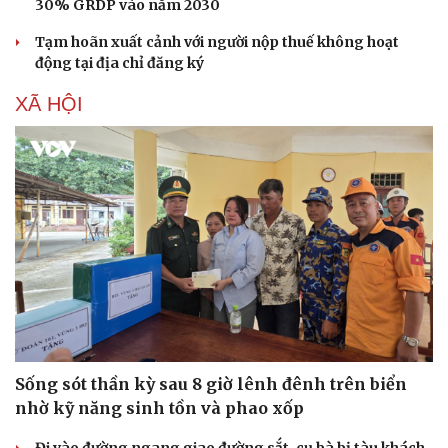
30% GRDP vào năm 2030
Tạm hoãn xuất cảnh với người nộp thuế không hoạt
động tại địa chỉ đăng ký
XÃ HỘI
Du lịch
Podcast
Tư vấn
Câu chuyện thời sự
Sống sót thần kỳ sau 8 giờ lênh đênh trên biển
Săn Tour
Đọc truyện đêm khuya
nhờ kỹ năng sinh tồn và phao xốp
check-in
Cửa sổ tình yêu
Kể chuyện cho bé
Đi vào đường ngang giao đường sắt, cụ bà bị tàu khách