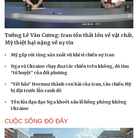
Tướng Lê Văn Cương: Iran tổn thất lớn về vật chất,
Mỹ thiệt hại nặng về uy tín
Mỹ gấp rút tăng sản xuất vũ khí vì chiến sự Iran
Nga và Ukraine chạy đua tác chiến trên không, dò tìm
“tử huyệt” của đối phương
“Yết hầu” Hormuz thành con bài của Iran, tàu chiến Mỹ
bị đặt trước lằn ranh đỏ
Tên lửa đạn đạo Nga khoét sâu lỗ hổng phòng không
Ukraine
CUỘC SỐNG ĐÓ ĐÂY
Cải chính