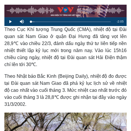
R
-
2:05
L
P
M
o
l
u
a
Theo Cục Khí tượng Trung Quốc (CMA), nhiệt độ tại Đài
a
t
e
d
y
e
e
quan sát Nam Giao ở quận Đại Hưng đã tăng vọt lên
d
m
:
28,9℃ vào chiều 22/3, đánh dấu ngày thứ tư liên tiếp nền
4
.
a
9
nhiệt thiết lập kỷ lục mới trong năm nay. Vào lúc 15h16
0
%
chiều cùng ngày, nhiệt độ tại Đài quan sát Hải Điện thậm
i
chí lên tới 30℃.
n
i
Theo Nhật báo Bắc Kinh (Beijing Daily), nhiệt độ đo được
tại Đài quan sát Nam Giao đã phá kỷ lục lịch sử về nhiệt
n
độ cao nhất vào cuối tháng 3. Mức nhiệt cao nhất trước đó
g
vào cuối tháng 3 là 28,8℃ được ghi nhận tại đây vào ngày
T
31/3/2002.
i
m
e