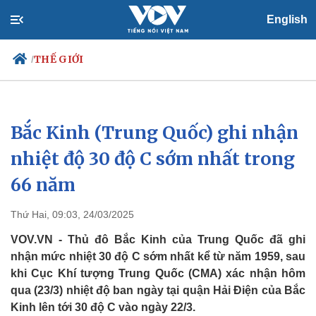
English
THẾ GIỚI
/
Bắc Kinh (Trung Quốc) ghi nhận
Chính trị
Xã hội
Đảng
Tin 24h
nhiệt độ 30 độ C sớm nhất trong
Tổ chức nhân sự
Dự báo thời tiết
66 năm
Quốc hội
Giáo dục
Nhận diện sự thật
Dấu ấn VOV
Việc làm
Thứ Hai, 09:03, 24/03/2025
Biển đảo
VOV.VN - Thủ đô Bắc Kinh của Trung Quốc đã ghi
nhận mức nhiệt 30 độ C sớm nhất kể từ năm 1959, sau
khi Cục Khí tượng Trung Quốc (CMA) xác nhận hôm
qua (23/3) nhiệt độ ban ngày tại quận Hải Điện của Bắc
Kinh lên tới 30 độ C vào ngày 22/3.