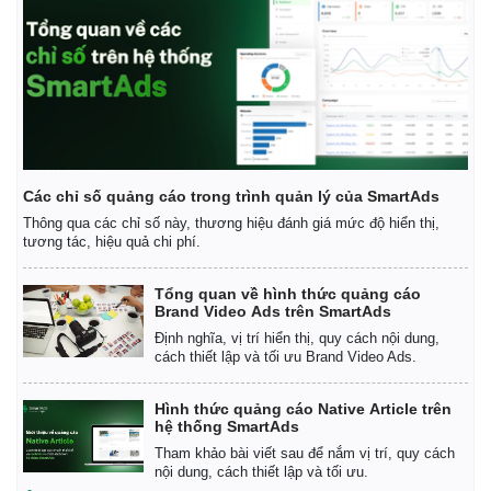
Các chỉ số quảng cáo trong trình quản lý của SmartAds
Thông qua các chỉ số này, thương hiệu đánh giá mức độ hiển thị,
tương tác, hiệu quả chi phí.
Tổng quan về hình thức quảng cáo
Brand Video Ads trên SmartAds
Định nghĩa, vị trí hiển thị, quy cách nội dung,
cách thiết lập và tối ưu Brand Video Ads.
Kinh tế
Thị trường
Hình thức quảng cáo Native Article trên
Bất động sản
Giá vàng
hệ thống SmartAds
Khởi nghiệp
Tiêu dùng
Tham khảo bài viết sau để nắm vị trí, quy cách
Tỷ giá
nội dung, cách thiết lập và tối ưu.
Chứng khoán