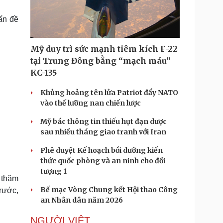
Doanh nghiệp 24h
Tin Công nghệ
Doanh nhân
Trải nghiệm
ấn đề
ì cộng đồng
Chuyển đổi số
Mỹ duy trì sức mạnh tiêm kích F-22
u lịch
Podcast
tại Trung Đông bằng “mạch máu”
Tư vấn
Câu chuyện thời sự
KC-135
Săn Tour
Đọc truyện đêm khuya
heck-in
Cửa sổ tình yêu
Khủng hoảng tên lửa Patriot đẩy NATO
Kể chuyện cho bé
vào thế lưỡng nan chiến lược
Hạt giống tâm hồn
Mỹ bác thông tin thiếu hụt đạn dược
sau nhiều tháng giao tranh với Iran
Phê duyệt Kế hoạch bồi dưỡng kiến
thức quốc phòng và an ninh cho đối
tượng 1
 thăm
Bế mạc Vòng Chung kết Hội thao Công
rước,
an Nhân dân năm 2026
NGƯỜI VIỆT