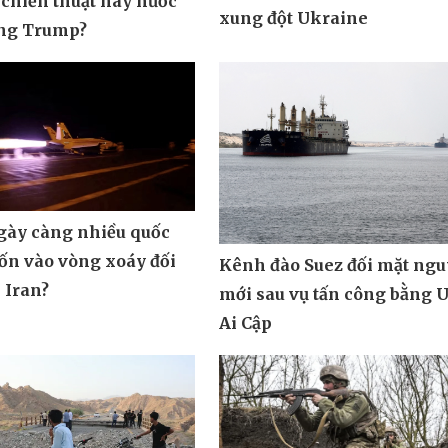
 chiến thuật hay nước
xung đột Ukraine
ông Trump?
ngày càng nhiều quốc
uốn vào vòng xoáy đối
Kênh đào Suez đối mặt ngu
 Iran?
mới sau vụ tấn công bằng 
Ai Cập