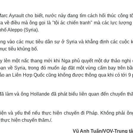
rc Ayrault cho biết, nước này đang tìm cách hối thúc công tố
a về điều mà ông gọi là "tội ác chiến tranh" mà các lực lượng
hố Aleppo (Syria).
ông vào các mục tiêu dân sự ở Syria và khẳng định các cuộc 
ục tiêu khủng bố.
y lên một nấc thang mới khi Nga phủ quyết một dự thảo nghị 
 về Syria, trong đó muốn áp đặt một vùng cấm bay trên bầu
bảo an Liên Hợp Quốc cũng không được thông qua khi có tới 9 
đã làm và ông Hollande đã phát biểu liên quan đến chuyến thă
diện và yếu thế nếu thực hiện chuyến đi Pháp. Không phải ôn
thực hiện chuyến thăm./.
Vũ Anh Tuấn/VOV-Trung tâ