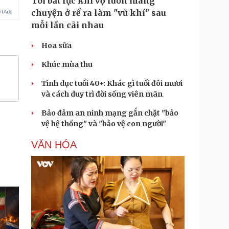
Tôi bất lực khi vợ luôn mang
chuyện ở rể ra làm "vũ khí" sau
mỗi lần cãi nhau
Hoa sữa
Khúc mùa thu
Tình dục tuổi 40+: Khác gì tuổi đôi mươi
và cách duy trì đời sống viên mãn
Bảo đảm an ninh mạng gắn chặt "bảo
vệ hệ thống" và "bảo vệ con người"
VĂN HÓA