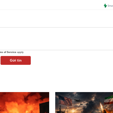
ms of Service
apply.
Gửi tin