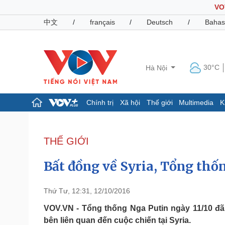
VO
中文
/
français
/
Deutsch
/
Bahas
30°C
Hà Nội
Chính trị
Xã hội
Thế giới
Multimedia
K
Chính trị
Xã hội
Đảng
Tin 24h
THẾ GIỚI
Tổ chức nhân sự
Dự báo thời tiết
Quốc hội
Giáo dục
Bất đồng về Syria, Tổng thố
Nhận diện sự thật
Dấu ấn VOV
Việc làm
Biển đảo
Thứ Tư, 12:31, 12/10/2016
Pháp luật
Quân sự - Quốc phòng
VOV.VN - Tổng thống Nga Putin ngày 11/10 đã
bên liên quan đến cuộc chiến tại Syria.
Vụ án
Vũ khí