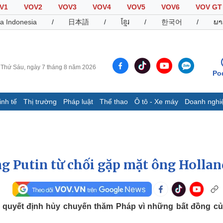
V1
VOV2
VOV3
VOV4
VOV5
VOV6
VOV GT
a Indonesia
/
日本語
/
ខ្មែរ
/
한국어
/
ພາ
Thứ Sáu, ngày 7 tháng 8 năm 2026
Po
inh tế
Thị trường
Pháp luật
Thể thao
Ô tô - Xe máy
Doanh nghi
Thế giới
Multimedia
K
Quan sát
Video
B
Cuộc sống đó đây
Ảnh
K
Hồ sơ
E-Magazine
ng Putin từ chối gặp mặt ông Hollan
Infographic
Thể thao
Ô tô - Xe máy
D
 quyết định hủy chuyến thăm Pháp vì những bất đồng củ
Bóng đá
Ô tô
T