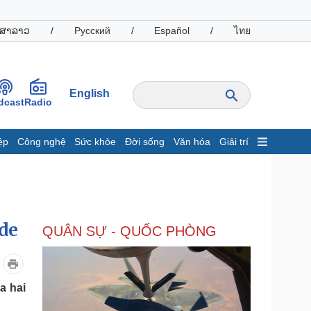
ສາລາວ
/
Русский
/
Español
/
ไทย
English
dcast
Radio
ệp
Công nghệ
Sức khỏe
Đời sống
Văn hóa
Giải trí
inh tế
Thị trường
ất động sản
Giá vàng
hởi nghiệp
Tiêu dùng
Tỷ giá
de
QUÂN SỰ - QUỐC PHÒNG
Chứng khoán
Giá cà phê
oanh nghiệp
Công nghệ
a hai
hông tin doanh nghiệp
Sành điệu