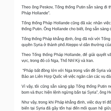
Theo ông Peskov, Tổng thống Putin sẵn sàng đi t
Pháp Hollande”.
Tổng thống Pháp Hollande cũng đã xác nhận việc
thống Putin. Ông Hollande cho biết, ông sẵn sàng 
Tổng thống Pháp khẳng định, ông đã nói với Tổng
quyền Syria ở thành phố Aleppo vì dân thường của 
Theo Tổng thống Pháp Hollande, để giải quyết vấ
vực, trong đó có Nga, Thổ Nhĩ Kỳ và Iran.
“Pháp bất đồng lớn với Nga trong vấn đề Syria và
Bảo an Liên Hợp Quốc về việc ngăn cản các vụ đán
Vì vậy, tôi cũng sẵn sàng gặp Tổng thống Putin n
bom và thực hiện lệnh ngừng bắn tại Syria”, ông H
Như vậy, trong khi Pháp khẳng định, việc duy trì đố
biến tại Syria đã gây tổn hại đến mối quan hệ giữ