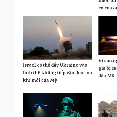
Bước lùi
cờ của 
Vì sao 
Israel có thể đẩy Ukraine vào
gia bị c
tình thế không tiếp cận được vũ
đầu Mỹ -
khí mới của Mỹ