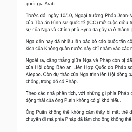
quốc gia Arab.
Trước đó, ngày 10/10, Ngoại trưởng Pháp Jean-Ma
của Tòa án Hình sự quốc tế (ICC) mở cuộc điều tr
sự của Nga và Chính phủ Syria đã gây ra ở thành p
Nga đến nay đã nhiều lần bác bỏ cáo buộc tấn c
kích của Không quân nước này chỉ nhằm vào các m
Ngoài ra, căng thẳng giữa Nga và Pháp còn bị đẩ
của Hội đồng Bảo an Liên Hợp Quốc do Pháp soạn
Aleppo. Còn dự thảo của Nga trình lên Hội đồng 
chống, trong đó có Pháp.
Theo các nhà phân tích, với những gì phía Pháp 
động thái của ông Putin không có gì khó hiểu.
Ông Putin không thể không cảm thấy bị mất thể 
chuyến đi mà phía Pháp đã làm cho ông không thể 