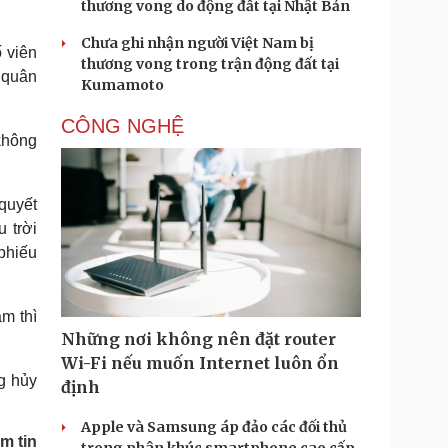
thương vong do động đất tại Nhật Bản
Chưa ghi nhận người Việt Nam bị
 viên
thương vong trong trận động đất tại
 quân
Kumamoto
CÔNG NGHỆ
không
quyết
 trời
phiếu
m thì
Những nơi không nên đặt router
Wi-Fi nếu muốn Internet luôn ổn
g hủy
định
Apple và Samsung áp đảo các đối thủ
m tin