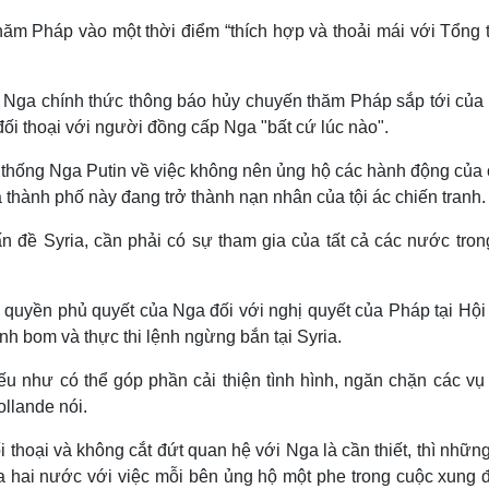
hăm Pháp vào một thời điểm “thích hợp và thoải mái với Tổng 
 Nga chính thức thông báo hủy chuyến thăm Pháp sắp tới của
đối thoại với người đồng cấp Nga "bất cứ lúc nào".
 thống Nga Putin về việc không nên ủng hộ các hành động của 
thành phố này đang trở thành nạn nhân của tội ác chiến tranh.
n đề Syria, cần phải có sự tham gia của tất cả các nước tron
 quyền phủ quyết của Nga đối với nghị quyết của Pháp tại Hội
h bom và thực thi lệnh ngừng bắn tại Syria.
ếu như có thể góp phần cải thiện tình hình, ngăn chặn các vụ
ollande nói.
i thoại và không cắt đứt quan hệ với Nga là cần thiết, thì nhữn
a hai nước với việc mỗi bên ủng hộ một phe trong cuộc xung đ