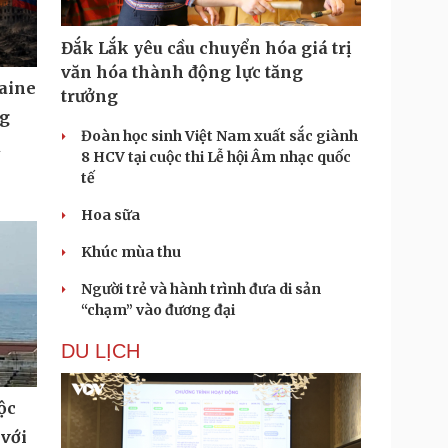
Đắk Lắk yêu cầu chuyển hóa giá trị
văn hóa thành động lực tăng
aine
trưởng
ng
Đoàn học sinh Việt Nam xuất sắc giành
u
8 HCV tại cuộc thi Lễ hội Âm nhạc quốc
tế
Hoa sữa
Khúc mùa thu
Người trẻ và hành trình đưa di sản
“chạm” vào đương đại
DU LỊCH
ộc
 với