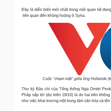
Tin nóng
Việt Nam
Tư vấn luật
Phân tích
Đây là diễn biến mới nhất trong mối quan hệ đan
liên quan đến khủng hoảng ở Syria.
Sức khỏe
Đời sống
Dinh dưỡng - món ngon
Nhà đẹp
Cây thuốc
Blog
Sản phụ khoa
Tình yêu - Gia đình
Nhi khoa
Nam khoa
Làm đẹp - giảm cân
Phòng mạch online
Ăn sạch sống khỏe
Cải chính
Cuộc "chạm mặt" giữa ông Hollande (tr
Thư ký Báo chí của Tổng thống Nga Dmitri Pesk
Pháp sắp tới (dự kiến 19/10) là do hai bên khôn
như việc khai trương một trung tâm văn hóa và tôn