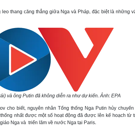
Lịch thi đấu bóng đá
Xe máy
Thế giới thể thao
Tư vấn
g leo thang căng thẳng giữa Nga và Pháp, đặc biệt là những v
eSports
V
Hậu trường
Văn hóa
Giải trí
D
Sân khấu - Điện ảnh
Nghệ sĩ
Văn học
Thời trang
Âm nhạc
Sao Việt
c
Di sản
ái) và ông Putin đã không diễn ra như dự kiến. Ảnh: EPA
ov cho biết, nguyên nhân Tổng thống Nga Putin hủy chuyến
g thống nhất được một số hoạt động đã được lên kế hoạch từ t
 giáo Nga và triển lãm về nước Nga tại Paris.