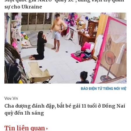
Pháp luật
Quân sự - Quốc phòng
Vụ án
Vũ khí
Tin nóng
Việt Nam
Tư vấn luật
Phân tích
Tin liên quan