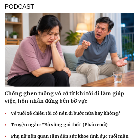
PODCAST
Sức khỏe
Đời sống
Dinh dưỡng - món ngon
Nhà đẹp
Cây thuốc
Blog
Sản phụ khoa
Tình yêu - Gia đình
Nhi khoa
Nam khoa
Làm đẹp - giảm cân
Phòng mạch online
Ăn sạch sống khỏe
Chồng ghen tuông vô cớ từ khi tôi đi làm giúp
việc, hôn nhân đứng bên bờ vực
Về tuổi xế chiều tôi có nên đi bước nữa hay không?
Truyện ngắn: "Bờ sông gió thổi" (Phần cuối)
Phụ nữ nên quan tâm đến sức khỏe tình dục tuổi mãn