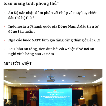
toàn mang tính phòng thủ”
Ấn Độ xác nhận đàm phán với Pháp về máy bay chiến
đấu thế hệ thứ 6
Doanh nghiệp
Công nghệ
Indonesia trở thành quốc gia Đông Nam Á đầu tiên tự
Thông tin doanh nghiệp
Sành điệu
đóng tàu ngầm
Doanh nghiệp 24h
Tin Công nghệ
Doanh nhân
Trải nghiệm
Nga cáo buộc NATO làm gia tăng căng thẳng ở Bắc Cực
Vì cộng đồng
Chuyển đổi số
Lai Châu an táng, tiễn đưa hài cốt 47 liệt sĩ về nơi an
nghỉ vĩnh hằng sau 75 năm
NGƯỜI VIỆT