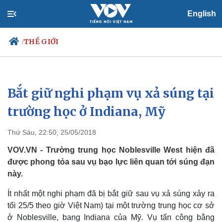
English
THẾ GIỚI
/
Bắt giữ nghi phạm vụ xả súng tại
Chính trị
Xã hội
Đảng
Tin 24h
trường học ở Indiana, Mỹ
Tổ chức nhân sự
Dự báo thời tiết
Quốc hội
Giáo dục
Thứ Sáu, 22:50, 25/05/2018
Nhận diện sự thật
Dấu ấn VOV
Việc làm
VOV.VN - Trường trung học Noblesville West hiện đã
Biển đảo
được phong tỏa sau vụ bạo lực liên quan tới súng đạn
này.
Ít nhất một nghi phạm đã bị bắt giữ sau vụ xả súng xảy ra
tối 25/5 theo giờ Việt Nam) tại một trường trung học cơ sở
ở Noblesville, bang Indiana của Mỹ. Vụ tấn công bằng