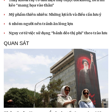
Thấy khoai tây có dấu hiệu này tuyệt đối không nên ăn
kẻo “mang họa vào thân"
Mỹ phẩm thiên nhiên: Những lợi ích và điều cần lưu ý
6 nhóm người nên tránh ăn lòng lợn
Nguy cơ từ việc sử dụng “bánh dẻo thị phi” theo trào lưu
QUAN SÁT