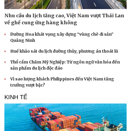
Nhu cầu du lịch tăng cao, Việt Nam vượt Thái Lan
về ghế cung ứng hàng không
Văn hóa
Giải trí
Đường Hoa khát vọng xây dựng “vùng chè di sản”
Quảng Ninh
Sân khấu - Điện ảnh
Nghệ sĩ
Văn học
Thời trang
Huế khảo sát du lịch đường thủy, phương án thoát lũ
Âm nhạc
Sao Việt
Di sản
Thổ cẩm Chăm Mỹ Nghiệp: Từ ngôn ngữ văn hóa đến
sản phẩm du lịch độc đáo
Vì sao lượng khách Philippines đến Việt Nam tăng
trưởng vượt bậc?
KINH TẾ