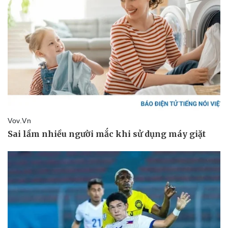
Kinh tế
Thị trường
Bất động sản
Giá vàng
Khởi nghiệp
Tiêu dùng
Tỷ giá
Chứng khoán
Giá cà phê