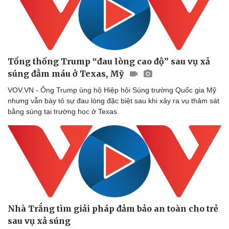
Thể thao
Ô tô - Xe máy
Tổng thống Trump “đau lòng cao độ” sau vụ xả
Bóng đá
Ô tô
súng đẫm máu ở Texas, Mỹ
Lịch thi đấu bóng đá
Xe máy
Thế giới thể thao
Tư vấn
VOV.VN - Ông Trump ủng hộ Hiệp hội Súng trường Quốc gia Mỹ
eSports
nhưng vẫn bày tỏ sự đau lòng đặc biệt sau khi xảy ra vụ thảm sát
Hậu trường
bằng súng tại trường học ở Texas.
Nhà Trắng tìm giải pháp đảm bảo an toàn cho trẻ
sau vụ xả súng