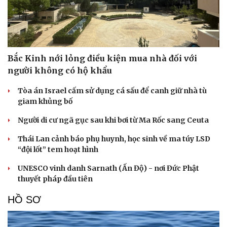
Cải chính
Bắc Kinh nới lỏng điều kiện mua nhà đối với
người không có hộ khẩu
Tòa án Israel cấm sử dụng cá sấu để canh giữ nhà tù
giam khủng bố
Người di cư ngã gục sau khi bơi từ Ma Rốc sang Ceuta
Thái Lan cảnh báo phụ huynh, học sinh về ma túy LSD
“đội lốt” tem hoạt hình
UNESCO vinh danh Sarnath (Ấn Độ) - nơi Đức Phật
thuyết pháp đầu tiên
HỒ SƠ