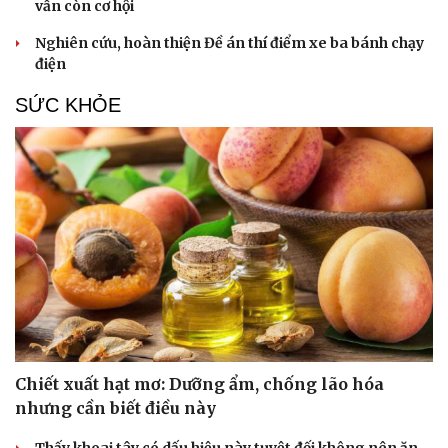
vẫn còn cơ hội
Nghiên cứu, hoàn thiện Đề án thí điểm xe ba bánh chạy
điện
Du lịch
Podcast
SỨC KHỎE
Tư vấn
Câu chuyện thời sự
Săn Tour
Đọc truyện đêm khuya
check-in
Cửa sổ tình yêu
Kể chuyện cho bé
Hạt giống tâm hồn
Chiết xuất hạt mơ: Dưỡng ẩm, chống lão hóa
nhưng cần biết điều này