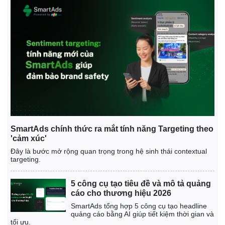
Thế giới
Multimedia
Quan sát
Video
Cuộc sống đó đây
Ảnh
SmartAds chính thức ra mắt tính năng Targeting theo
Hồ sơ
E-Magazine
'cảm xúc'
Infographic
Đây là bước mở rộng quan trọng trong hệ sinh thái contextual
targeting.
5 công cụ tạo tiêu đề và mô tả quảng
cáo cho thương hiệu 2026
SmartAds tổng hợp 5 công cụ tạo headline
quảng cáo bằng AI giúp tiết kiệm thời gian và
tối ưu.