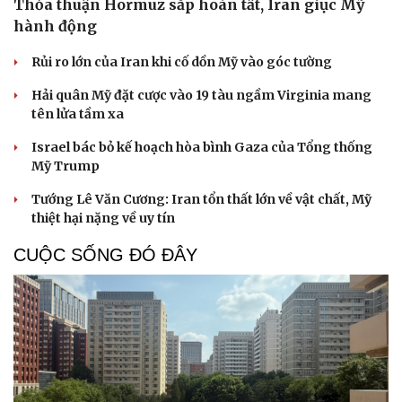
Thỏa thuận Hormuz sắp hoàn tất, Iran giục Mỹ
hành động
Rủi ro lớn của Iran khi cố dồn Mỹ vào góc tường
Hải quân Mỹ đặt cược vào 19 tàu ngầm Virginia mang
tên lửa tầm xa
Israel bác bỏ kế hoạch hòa bình Gaza của Tổng thống
Mỹ Trump
Tướng Lê Văn Cương: Iran tổn thất lớn về vật chất, Mỹ
thiệt hại nặng về uy tín
CUỘC SỐNG ĐÓ ĐÂY