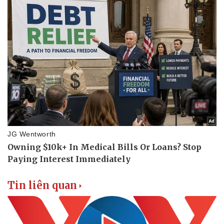
Vụ án
Vũ khí
Tin nóng
Việt Nam
Tư vấn luật
Phân tích
Tin liên quan