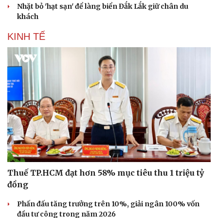
Nhặt bỏ 'hạt sạn' để làng biển Đắk Lắk giữ chân du
khách
KINH TẾ
Văn hóa
Giải trí
Sân khấu - Điện ảnh
Nghệ sĩ
Văn học
Thời trang
Thuế TP.HCM đạt hơn 58% mục tiêu thu 1 triệu tỷ
Âm nhạc
Sao Việt
đồng
Di sản
Phấn đấu tăng trưởng trên 10%, giải ngân 100% vốn
đầu tư công trong năm 2026