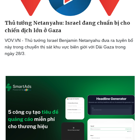
Thể thao
Ô tô - Xe máy
Bóng đá
Ô tô
Lịch thi đấu bóng đá
Xe máy
Thủ tướng Netanyahu: Israel đang chuẩn bị cho
Thế giới thể thao
Tư vấn
chiến dịch lớn ở Gaza
eSports
Hậu trường
VOV.VN - Thủ tướng Israel Benjamin Netanyahu đưa ra tuyên bố
này trong chuyến thị sát khu vực biên giới với Dải Gaza trong
ngày 28/3.