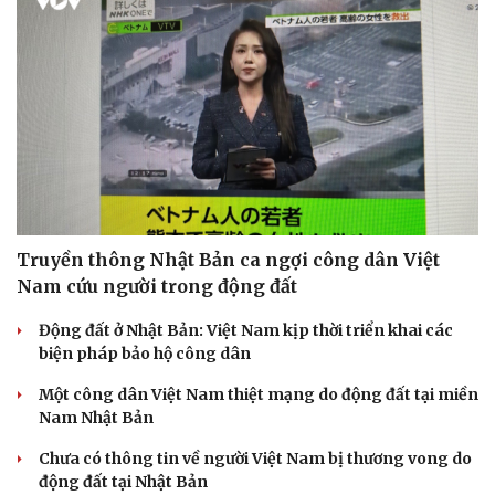
Doanh nghiệp
Công nghệ
Thông tin doanh nghiệp
Sành điệu
Doanh nghiệp 24h
Tin Công nghệ
Doanh nhân
Trải nghiệm
Vì cộng đồng
Chuyển đổi số
Truyền thông Nhật Bản ca ngợi công dân Việt
Nam cứu người trong động đất
Động đất ở Nhật Bản: Việt Nam kịp thời triển khai các
biện pháp bảo hộ công dân
Một công dân Việt Nam thiệt mạng do động đất tại miền
Nam Nhật Bản
Chưa có thông tin về người Việt Nam bị thương vong do
động đất tại Nhật Bản