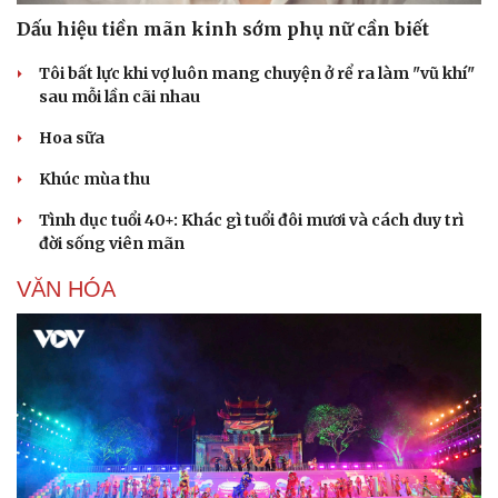
Dấu hiệu tiền mãn kinh sớm phụ nữ cần biết
Tôi bất lực khi vợ luôn mang chuyện ở rể ra làm "vũ khí"
sau mỗi lần cãi nhau
Hoa sữa
Sức khỏe
Đời sống
Khúc mùa thu
Dinh dưỡng - món ngon
Nhà đẹp
Tình dục tuổi 40+: Khác gì tuổi đôi mươi và cách duy trì
Cây thuốc
Blog
đời sống viên mãn
Sản phụ khoa
Tình yêu - Gia đình
Nhi khoa
VĂN HÓA
Nam khoa
Làm đẹp - giảm cân
Phòng mạch online
Ăn sạch sống khỏe