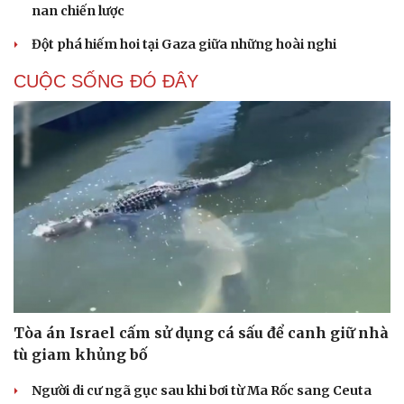
nan chiến lược
Đột phá hiếm hoi tại Gaza giữa những hoài nghi
CUỘC SỐNG ĐÓ ĐÂY
Tòa án Israel cấm sử dụng cá sấu để canh giữ nhà
tù giam khủng bố
Người di cư ngã gục sau khi bơi từ Ma Rốc sang Ceuta