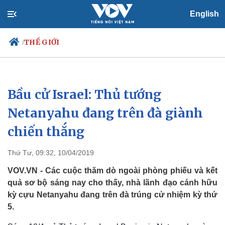
English
THẾ GIỚI
/
Bầu cử Israel: Thủ tướng
Chính trị
Xã hội
Đảng
Tin 24h
Netanyahu đang trên đà giành
Tổ chức nhân sự
Dự báo thời tiết
chiến thắng
Quốc hội
Giáo dục
Nhận diện sự thật
Dấu ấn VOV
Việc làm
Thứ Tư, 09:32, 10/04/2019
Biển đảo
VOV.VN - Các cuộc thăm dò ngoài phòng phiếu và kết
quả sơ bộ sáng nay cho thấy, nhà lãnh đạo cánh hữu
kỳ cựu Netanyahu đang trên đà trúng cử nhiệm kỳ thứ
5.