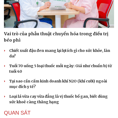
Vai trò của phẫu thuật chuyển hóa trong điều trị
béo phì
Chiết xuất đậu đen mang lại lợi ích gì cho sức khỏe, làn
da?
Tuổi 70 uống 5 loại thuốc mỗi ngày: Giá như chuẩn bị từ
tuổi 40
Tại sao cần cấm kinh doanh khí N2O (khí cười) ngoài
mục đích y tế?
Du lịch
Podcast
Loại lá vừa cay vừa đắng là vị thuốc bổ gan, biết dùng
Tư vấn
Câu chuyện thời sự
sức khoẻ càng thăng hạng
Săn Tour
Đọc truyện đêm khuya
check-in
Cửa sổ tình yêu
QUAN SÁT
Kể chuyện cho bé