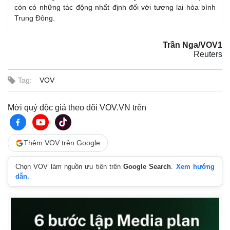
còn có những tác động nhất định đối với tương lai hòa bình
Trung Đông.
Trần Nga/VOV1
Reuters
Tag:
VOV
Mời quý độc giả theo dõi VOV.VN trên
Thêm VOV trên Google
Thế giới
Multimedia
Quan sát
Video
Chọn VOV làm nguồn ưu tiên trên
Google Search
.
Xem hướng
Cuộc sống đó đây
Ảnh
dẫn.
Hồ sơ
E-Magazine
Infographic