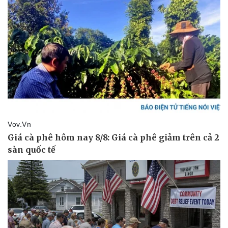
Kinh tế
Thị trường
Bất động sản
Giá vàng
Khởi nghiệp
Tiêu dùng
Tỷ giá
Chứng khoán