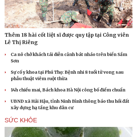
Thêm 18 hài cốt liệt sĩ được quy tập tại Công viên
Lê Thị Riêng
Ca nô chở khách tái diễn cảnh bát nháo trên biển Sầm
Sơn
Sự cố y khoa tại Phú Thọ: Bệnh nhi 8 tuổi tử vong sau
phẫu thuật viêm ruột thừa
14h chiều mai, Bách khoa Hà Nội công bố điểm chuẩn
UBND xã Hải Hậu, tỉnh Ninh Bình thông báo thu hồi đất
xây dựng hạ tầng khu dân cư
SỨC KHỎE