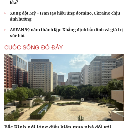
lửa?
Hạt giống tâm hồn
Xung đột Mỹ - Iran tạo hiệu ứng domino, Ukraine chịu
ảnh hưởng
ASEAN 59 năm thành lập: Khẳng định bản lĩnh và giá trị
sức hút
CUỘC SỐNG ĐÓ ĐÂY
Bắc Kinh nới lỏng điều kiện mua nhà đối với