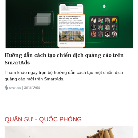
Thể thao
Ô tô - Xe máy
Bóng đá
Ô tô
Lịch thi đấu bóng đá
Xe máy
Thế giới thể thao
Tư vấn
eSports
Hậu trường
Hướng dẫn cách tạo chiến dịch quảng cáo trên
SmartAds
Tham khảo ngay trọn bộ hướng dẫn cách tạo một chiến dịch
quảng cáo mới trên SmartAds.
| SmartAds
QUÂN SỰ - QUỐC PHÒNG