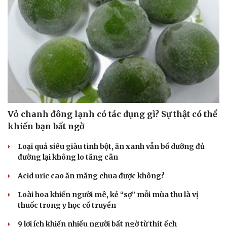
Vỏ chanh đông lạnh có tác dụng gì? Sự thật có thể
khiến bạn bất ngờ
Loại quả siêu giàu tinh bột, ăn xanh vẫn bổ dưỡng đủ
đường lại không lo tăng cân
Acid uric cao ăn măng chua được không?
Loài hoa khiến người mê, kẻ “sợ” mỗi mùa thu là vị
thuốc trong y học cổ truyền
9 lợi ích khiến nhiều người bất ngờ từ thịt ếch