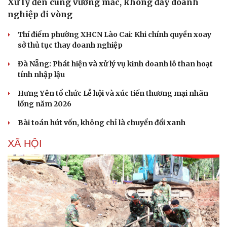
Xử lý đến cùng vướng mắc, không đẩy doanh
nghiệp đi vòng
Thí điểm phường XHCN Lào Cai: Khi chính quyền xoay
sở thủ tục thay doanh nghiệp
Đà Nẵng: Phát hiện và xử lý vụ kinh doanh lô than hoạt
tính nhập lậu
Hưng Yên tổ chức Lễ hội và xúc tiến thương mại nhãn
lồng năm 2026
Bài toán hút vốn, không chỉ là chuyển đổi xanh
XÃ HỘI
Văn hóa
Giải trí
Sân khấu - Điện ảnh
Nghệ sĩ
Văn học
Thời trang
Âm nhạc
Sao Việt
Di sản