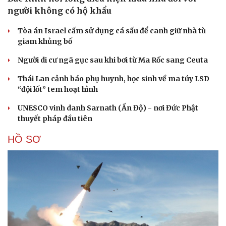
người không có hộ khẩu
Tòa án Israel cấm sử dụng cá sấu để canh giữ nhà tù
giam khủng bố
Người di cư ngã gục sau khi bơi từ Ma Rốc sang Ceuta
Thái Lan cảnh báo phụ huynh, học sinh về ma túy LSD
“đội lốt” tem hoạt hình
UNESCO vinh danh Sarnath (Ấn Độ) - nơi Đức Phật
thuyết pháp đầu tiên
HỒ SƠ