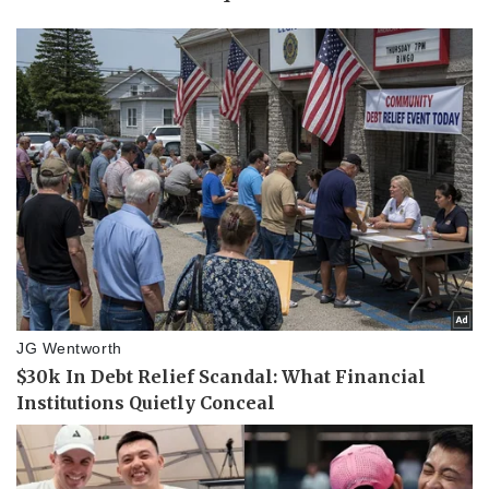
Kinh tế
Thị trường
Bất động sản
Giá vàng
Khởi nghiệp
Tiêu dùng
Tỷ giá
Chứng khoán