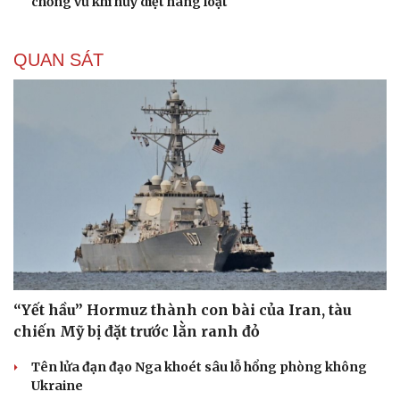
chống vũ khí hủy diệt hàng loạt
QUAN SÁT
“Yết hầu” Hormuz thành con bài của Iran, tàu
chiến Mỹ bị đặt trước lằn ranh đỏ
Tên lửa đạn đạo Nga khoét sâu lỗ hổng phòng không
Ukraine