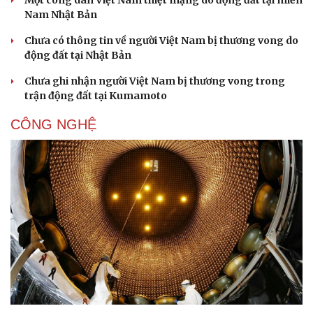
Một công dân Việt Nam thiệt mạng do động đất tại miền
Nam Nhật Bản
Chưa có thông tin về người Việt Nam bị thương vong do
động đất tại Nhật Bản
Doanh nghiệp
Công nghệ
Chưa ghi nhận người Việt Nam bị thương vong trong
Thông tin doanh nghiệp
Sành điệu
trận động đất tại Kumamoto
Doanh nghiệp 24h
Tin Công nghệ
Doanh nhân
Trải nghiệm
CÔNG NGHỆ
Vì cộng đồng
Chuyển đổi số