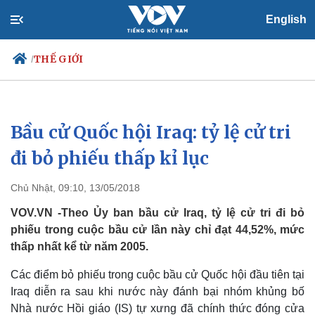
English
THẾ GIỚI
/
Bầu cử Quốc hội Iraq: tỷ lệ cử tri
Chính trị
Xã hội
Đảng
Tin 24h
đi bỏ phiếu thấp kỉ lục
Tổ chức nhân sự
Dự báo thời tiết
Quốc hội
Giáo dục
Chủ Nhật, 09:10, 13/05/2018
Nhận diện sự thật
Dấu ấn VOV
Việc làm
VOV.VN -Theo Ủy ban bầu cử Iraq, tỷ lệ cử tri đi bỏ
Biển đảo
phiếu trong cuộc bầu cử lần này chỉ đạt 44,52%, mức
thấp nhất kể từ năm 2005.
Các điểm bỏ phiếu trong cuộc bầu cử Quốc hội đầu tiên tại
Iraq diễn ra sau khi nước này đánh bại nhóm khủng bố
Nhà nước Hồi giáo (IS) tự xưng đã chính thức đóng cửa