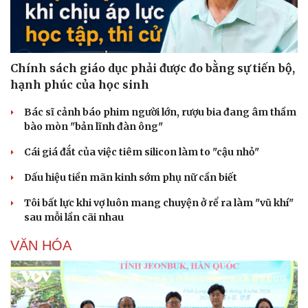
Chính sách giáo dục phải được đo bằng sự tiến bộ,
hạnh phúc của học sinh
Bác sĩ cảnh báo phim người lớn, rượu bia đang âm thầm
bào mòn "bản lĩnh đàn ông"
Cái giá đắt của việc tiêm silicon làm to "cậu nhỏ"
Dấu hiệu tiền mãn kinh sớm phụ nữ cần biết
Tôi bất lực khi vợ luôn mang chuyện ở rể ra làm "vũ khí"
sau mỗi lần cãi nhau
VĂN HÓA