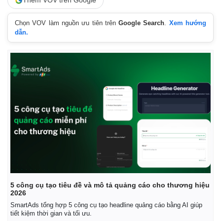
Thêm VOV trên Google
Chọn VOV làm nguồn ưu tiên trên
Google Search
.
Xem hướng
dẫn.
Thế giới
Multimedia
Quan sát
Video
Cuộc sống đó đây
Ảnh
Hồ sơ
E-Magazine
5 công cụ tạo tiêu đề và mô tả quảng cáo cho thương hiệu
Infographic
2026
SmartAds tổng hợp 5 công cụ tạo headline quảng cáo bằng AI giúp
tiết kiệm thời gian và tối ưu.