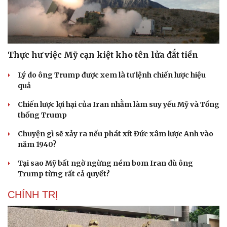
Thực hư việc Mỹ cạn kiệt kho tên lửa đắt tiền
Lý do ông Trump được xem là tư lệnh chiến lược hiệu
quả
Chiến lược lợi hại của Iran nhằm làm suy yếu Mỹ và Tổng
thống Trump
Chuyện gì sẽ xảy ra nếu phát xít Đức xâm lược Anh vào
năm 1940?
Tại sao Mỹ bất ngờ ngừng ném bom Iran dù ông
Trump từng rất cả quyết?
CHÍNH TRỊ
Cải chính