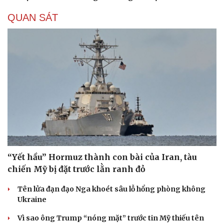
QUAN SÁT
“Yết hầu” Hormuz thành con bài của Iran, tàu
chiến Mỹ bị đặt trước lằn ranh đỏ
Du lịch
Podcast
Tên lửa đạn đạo Nga khoét sâu lỗ hổng phòng không
Tư vấn
Câu chuyện thời sự
Ukraine
Săn Tour
Đọc truyện đêm khuya
check-in
Cửa sổ tình yêu
Vì sao ông Trump “nóng mặt” trước tin Mỹ thiếu tên
Kể chuyện cho bé