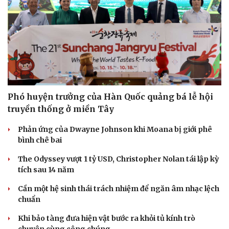
Sức khỏe
Đời sống
Dinh dưỡng - món ngon
Nhà đẹp
Phó huyện trưởng của Hàn Quốc quảng bá lễ hội
Cây thuốc
Blog
truyền thống ở miền Tây
Sản phụ khoa
Tình yêu - Gia đình
Nhi khoa
Phản ứng của Dwayne Johnson khi Moana bị giới phê
Nam khoa
bình chê bai
Làm đẹp - giảm cân
Phòng mạch online
The Odyssey vượt 1 tỷ USD, Christopher Nolan tái lập kỳ
Ăn sạch sống khỏe
tích sau 14 năm
Cần một hệ sinh thái trách nhiệm để ngăn âm nhạc lệch
chuẩn
Khi bảo tàng đưa hiện vật bước ra khỏi tủ kính trò
chuyện cùng công chúng