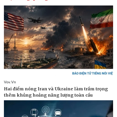
Kinh tế
Thị trường
Bất động sản
Giá vàng
Khởi nghiệp
Tiêu dùng
Tỷ giá
Chứng khoán
Giá cà phê