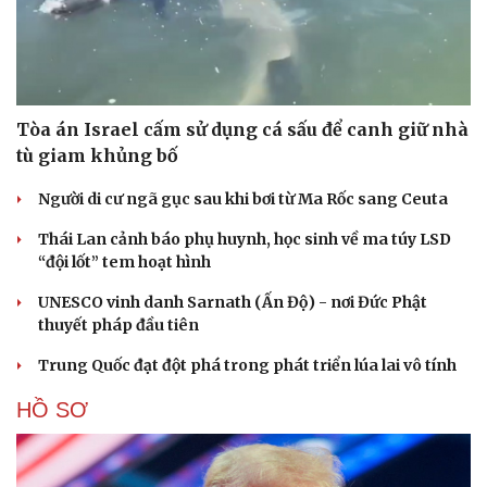
Tòa án Israel cấm sử dụng cá sấu để canh giữ nhà
tù giam khủng bố
Người di cư ngã gục sau khi bơi từ Ma Rốc sang Ceuta
Thái Lan cảnh báo phụ huynh, học sinh về ma túy LSD
“đội lốt” tem hoạt hình
Cải chính
UNESCO vinh danh Sarnath (Ấn Độ) - nơi Đức Phật
thuyết pháp đầu tiên
Trung Quốc đạt đột phá trong phát triển lúa lai vô tính
HỒ SƠ