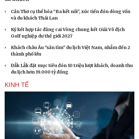
Cần Thơ cụ thể hóa “Ba kết nối”, xúc tiến đón dòng vốn
và du khách Thái Lan
Ký kết hợp tác đăng cai Vòng chung kết Giải Vô địch
Golf nghiệp dư thế giới 2027
Văn hóa
Giải trí
Khách châu Âu "săn tìm" du lịch Việt Nam, nhắm đến 2
thành phố lớn
Sân khấu - Điện ảnh
Nghệ sĩ
Văn học
Thời trang
Đắk Lắk đặt mục tiêu đón 10 triệu lượt khách, doanh thu
Âm nhạc
Sao Việt
du lịch hơn 19.000 tỷ đồng
Di sản
KINH TẾ