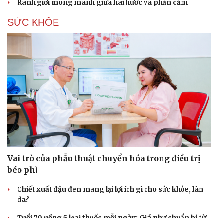
Ranh giới mong manh giữa hài hước và phản cảm
SỨC KHỎE
Du lịch
Podcast
Tư vấn
Câu chuyện thời sự
Săn Tour
Đọc truyện đêm khuya
check-in
Cửa sổ tình yêu
Kể chuyện cho bé
Hạt giống tâm hồn
Vai trò của phẫu thuật chuyển hóa trong điều trị
béo phì
Chiết xuất đậu đen mang lại lợi ích gì cho sức khỏe, làn
da?
Tuổi 70 uống 5 loại thuốc mỗi ngày: Giá như chuẩn bị từ