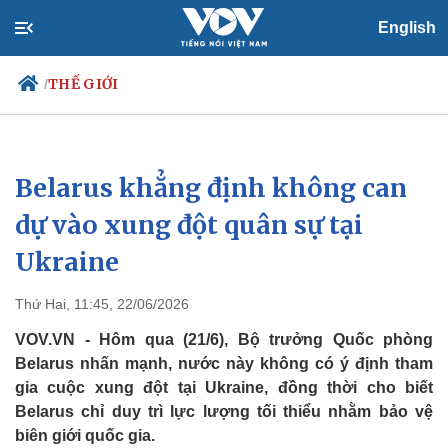
English
THẾ GIỚI
/
Belarus khẳng định không can
Chính trị
Xã hội
Đảng
Tin 24h
dự vào xung đột quân sự tại
Tổ chức nhân sự
Dự báo thời tiết
Ukraine
Quốc hội
Giáo dục
Nhận diện sự thật
Dấu ấn VOV
Việc làm
Thứ Hai, 11:45, 22/06/2026
Biển đảo
VOV.VN - Hôm qua (21/6), Bộ trưởng Quốc phòng
Belarus nhấn mạnh, nước này không có ý định tham
gia cuộc xung đột tại Ukraine, đồng thời cho biết
Belarus chỉ duy trì lực lượng tối thiểu nhằm bảo vệ
biên giới quốc gia.