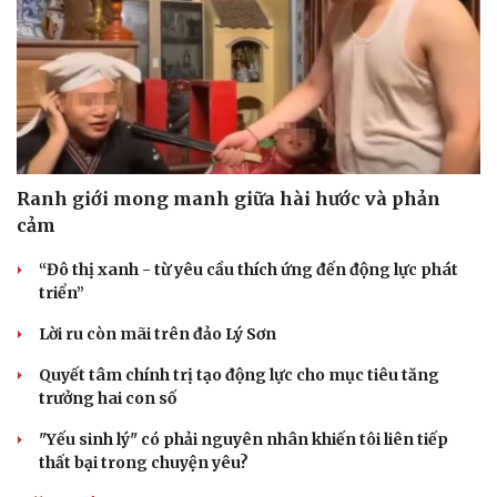
Sức khỏe
Đời sống
Dinh dưỡng - món ngon
Nhà đẹp
Cây thuốc
Blog
Sản phụ khoa
Tình yêu - Gia đình
Nhi khoa
Nam khoa
Làm đẹp - giảm cân
Ranh giới mong manh giữa hài hước và phản
Phòng mạch online
Ăn sạch sống khỏe
cảm
“Đô thị xanh - từ yêu cầu thích ứng đến động lực phát
triển”
Lời ru còn mãi trên đảo Lý Sơn
Quyết tâm chính trị tạo động lực cho mục tiêu tăng
trưởng hai con số
"Yếu sinh lý" có phải nguyên nhân khiến tôi liên tiếp
thất bại trong chuyện yêu?