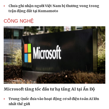
Chưa ghi nhận người Việt Nam bị thương vong trong
trận động đất tại Kumamoto
CÔNG NGHỆ
Sức khỏe
Đời sống
Dinh dưỡng - món ngon
Nhà đẹp
Cây thuốc
Blog
Sản phụ khoa
Tình yêu - Gia đình
Nhi khoa
Nam khoa
Làm đẹp - giảm cân
Phòng mạch online
Ăn sạch sống khỏe
Microsoft tăng tốc đầu tư hạ tầng AI tại Ấn Độ
Trung Quốc đưa vào hoạt động cơ sở điện toán AI lớn
nhất thế giới