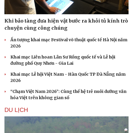
Khi bảo tàng đưa hiện vật bước ra khỏi tủ kính trò
chuyện cùng công chúng
Ấn tượng khai mạc Festival võ thuật quốc tế Hà Nội năm
2026
Khai mạc Liên hoan Lân Sư Rồng quốc tế và Lễ hội
đường phố Quy Nhơn - Gia Lai
Khai mạc Lễ hội Việt Nam - Hàn Quốc TP Đà Nẵng năm
2026
Văn hóa
Giải trí
“Chạm Việt Nam 2026”: Cùng thế hệ trẻ nuôi dưỡng văn
Sân khấu - Điện ảnh
Nghệ sĩ
hóa Việt trên không gian số
Văn học
Thời trang
Âm nhạc
Sao Việt
DU LỊCH
Di sản