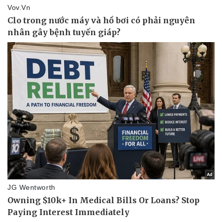
Vụ án
Vũ khí
Tin nóng
Việt Nam
Tư vấn luật
Phân tích