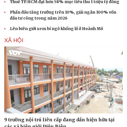
Thuế TP.HCM đạt hơn 58% mục tiêu thu 1 triệu tỷ đồng
Phấn đấu tăng trưởng trên 10%, giải ngân 100% vốn
đầu tư công trong năm 2026
Lên biên giới xem bí ngô khổng lồ ở Hoành Mô
XÃ HỘI
Du lịch
Podcast
Tư vấn
Câu chuyện thời sự
Săn Tour
Đọc truyện đêm khuya
9 trường nội trú liên cấp đang dần hiện hữu tại
check-in
Cửa sổ tình yêu
Kể chuyện cho bé
các xã biên giới Điện Biên