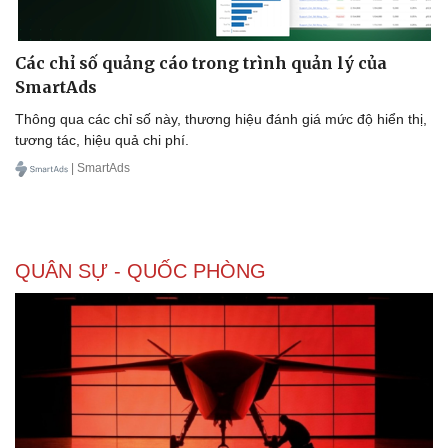
Các chỉ số quảng cáo trong trình quản lý của
SmartAds
Doanh nghiệp
Công nghệ
Thông qua các chỉ số này, thương hiệu đánh giá mức độ hiển thị,
Thông tin doanh nghiệp
Sành điệu
tương tác, hiệu quả chi phí.
Doanh nghiệp 24h
Tin Công nghệ
Doanh nhân
Trải nghiệm
| SmartAds
Vì cộng đồng
Chuyển đổi số
QUÂN SỰ - QUỐC PHÒNG