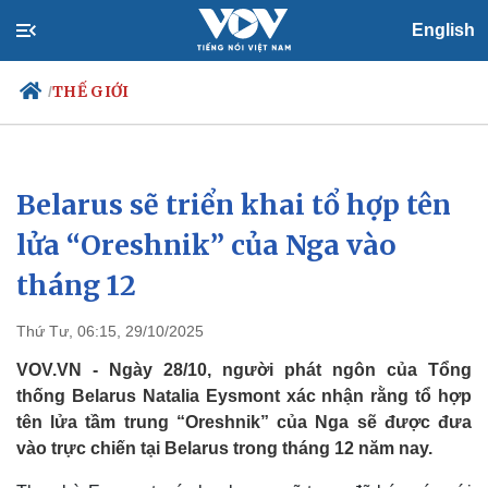
English
THẾ GIỚI
/
Belarus sẽ triển khai tổ hợp tên
Chính trị
Xã hội
Đảng
Tin 24h
lửa “Oreshnik” của Nga vào
Tổ chức nhân sự
Dự báo thời tiết
tháng 12
Quốc hội
Giáo dục
Nhận diện sự thật
Dấu ấn VOV
Việc làm
Thứ Tư, 06:15, 29/10/2025
Biển đảo
VOV.VN - Ngày 28/10, người phát ngôn của Tổng
thống Belarus Natalia Eysmont xác nhận rằng tổ hợp
tên lửa tầm trung “Oreshnik” của Nga sẽ được đưa
vào trực chiến tại Belarus trong tháng 12 năm nay.