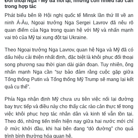
Đối thoại Nga - Mỹ đã nối lại, nhưng còn nhiều rào cản
trong hợp tác
Phát biểu bên lề Hội nghị quốc tế Minsk lần thứ III về an
ninh Á-Âu, Ngoại trưởng Nga Sergei Lavrov đã nêu rõ
quan điểm của Nga trong quan hệ với Mỹ và nhấn mạnh
vai trò của Mỹ tại xung đột tại Ukraine.
Theo Ngoại trưởng Nga Lavrov, quan hệ Nga và Mỹ đã có
dấu hiệu cải thiện nhất định, đặc biệt là khôi phục đối thoại
song phương sau thời gian dài gián đoạn. Tuy nhiên, ông
nhấn mạnh Nga cần “sự bảo đảm rằng cuộc gặp giữa
Tổng thống Putin và Tổng thống Mỹ Trump sẽ mang lại kết
quả cụ thể”.
Thế giới
Multimedia
Quan sát
Video
Phía Nga nhận định Mỹ chưa ưu tiên việc nối lại đường
Cuộc sống đó đây
Ảnh
bay trực tiếp và điều này cho thấy các rào cản thực tế trong
Hồ sơ
E-Magazine
việc khôi phục hợp tác nhân dân và kinh tế vẫn tồn tại.
Infographic
Theo đó, những tiến triển hiện nay giữa hai nước mới chỉ
ở mức khởi đầu, khi hai bên đang “dò đường” cho quá
trình bình thường hóa quan hệ.