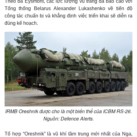
Theo bà Eysmont, các lực lượng vũ trang đã báo cáo với
Tổng thống Belarus Alexander Lukashenko về tiến độ
công tác chuẩn bị và khẳng định việc triển khai sẽ diễn ra
đúng kế hoạch.
IRMB Oreshnik được cho là một biến thể của ICBM RS-26.
Nguồn: Defence Alerts.
Tổ hợp “Oreshnik” là vũ khí tầm trung mới nhất của Nga,