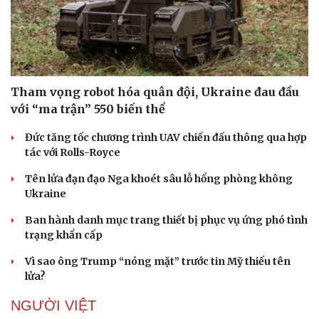
Doanh nghiệp
Công nghệ
Thông tin doanh nghiệp
Sành điệu
Tham vọng robot hóa quân đội, Ukraine đau đầu
Doanh nghiệp 24h
Tin Công nghệ
với “ma trận” 550 biến thể
Doanh nhân
Trải nghiệm
Vì cộng đồng
Chuyển đổi số
Đức tăng tốc chương trình UAV chiến đấu thông qua hợp
tác với Rolls-Royce
Tên lửa đạn đạo Nga khoét sâu lỗ hổng phòng không
Ukraine
Ban hành danh mục trang thiết bị phục vụ ứng phó tình
trạng khẩn cấp
Vì sao ông Trump “nóng mặt” trước tin Mỹ thiếu tên
lửa?
NGƯỜI VIỆT