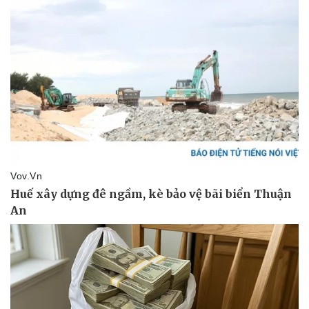
Vụ án
Vũ khí
Tin nóng
Việt Nam
Tư vấn luật
Phân tích