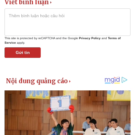
Viết bình luận
This site is protected by reCAPTCHA and the Google
Privacy Policy
and
Terms of
Service
apply.
Gửi tin
Kinh tế
Thị trường
Bất động sản
Giá vàng
Khởi nghiệp
Tiêu dùng
Tỷ giá
Chứng khoán