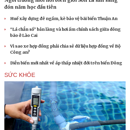
Ngôi trường mới nơi biên giới Sơn La sẵn sàng
đón năm học đầu tiên
Huế xây dựng đê ngầm, kè bảo vệ bãi biển Thuận An
“Lá chắn số” bản làng và hơi ấm chính sách giữa dông
bão ở Lào Cai
Vì sao xe hợp đồng phải chia sẻ dữ liệu hợp đồng về Bộ
Công an?
Diễn biến mới nhất về áp thấp nhiệt đới trên biển Đông
SỨC KHỎE
Du lịch
Podcast
Tư vấn
Câu chuyện thời sự
Săn Tour
Đọc truyện đêm khuya
check-in
Cửa sổ tình yêu
Kể chuyện cho bé