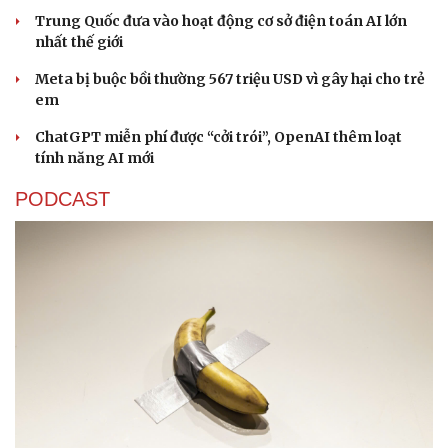
Trung Quốc đưa vào hoạt động cơ sở điện toán AI lớn
nhất thế giới
Meta bị buộc bồi thường 567 triệu USD vì gây hại cho trẻ
em
ChatGPT miễn phí được “cởi trói”, OpenAI thêm loạt
Sức khỏe
Đời sống
tính năng AI mới
Dinh dưỡng - món ngon
Nhà đẹp
PODCAST
Cây thuốc
Blog
Sản phụ khoa
Tình yêu - Gia đình
Nhi khoa
Nam khoa
Làm đẹp - giảm cân
Phòng mạch online
Ăn sạch sống khỏe