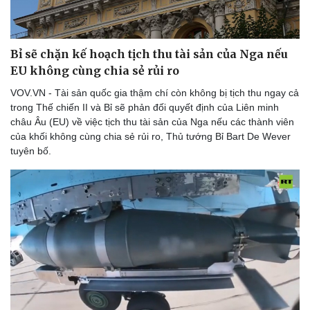
Thể thao
Ô tô - Xe máy
Bóng đá
Ô tô
Lịch thi đấu bóng đá
Xe máy
Bỉ sẽ chặn kế hoạch tịch thu tài sản của Nga nếu
Thế giới thể thao
Tư vấn
EU không cùng chia sẻ rủi ro
eSports
Hậu trường
VOV.VN - Tài sản quốc gia thậm chí còn không bị tịch thu ngay cả
trong Thế chiến II và Bỉ sẽ phản đối quyết định của Liên minh
châu Âu (EU) về việc tịch thu tài sản của Nga nếu các thành viên
của khối không cùng chia sẻ rủi ro, Thủ tướng Bỉ Bart De Wever
tuyên bố.