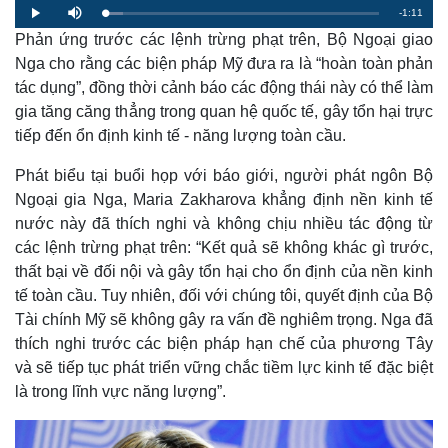
R
-
1:11
L
P
M
o
l
u
a
Phản ứng trước các lệnh trừng phạt trên, Bộ Ngoại giao
a
t
e
d
y
e
e
Nga cho rằng các biện pháp Mỹ đưa ra là “hoàn toàn phản
d
m
:
tác dụng”, đồng thời cảnh báo các động thái này có thể làm
6
.
a
4
gia tăng căng thẳng trong quan hệ quốc tế, gây tổn hại trực
3
%
tiếp đến ổn định kinh tế - năng lượng toàn cầu.
i
n
Phát biểu tại buổi họp với báo giới, người phát ngôn Bộ
i
Ngoại gia Nga, Maria Zakharova khẳng định nền kinh tế
nước này đã thích nghi và không chịu nhiều tác động từ
n
các lệnh trừng phạt trên: “Kết quả sẽ không khác gì trước,
g
thất bại về đối nội và gây tổn hại cho ổn định của nền kinh
T
tế toàn cầu. Tuy nhiên, đối với chúng tôi, quyết định của Bộ
i
Tài chính Mỹ sẽ không gây ra vấn đề nghiêm trọng. Nga đã
thích nghi trước các biện pháp hạn chế của phương Tây
m
và sẽ tiếp tục phát triển vững chắc tiềm lực kinh tế đặc biệt
e
là trong lĩnh vực năng lượng”.