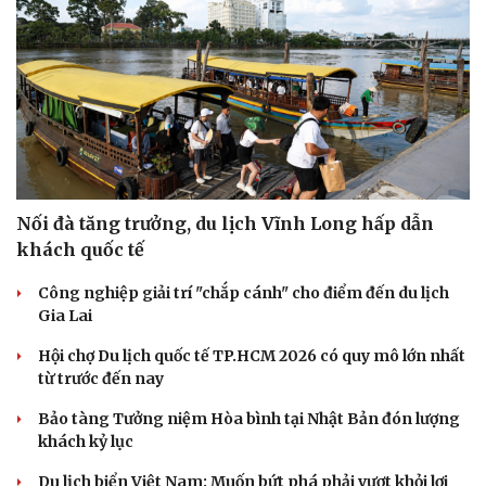
Nối đà tăng trưởng, du lịch Vĩnh Long hấp dẫn
khách quốc tế
Công nghiệp giải trí "chắp cánh" cho điểm đến du lịch
Gia Lai
Văn hóa
Giải trí
Sân khấu - Điện ảnh
Nghệ sĩ
Hội chợ Du lịch quốc tế TP.HCM 2026 có quy mô lớn nhất
Văn học
Thời trang
từ trước đến nay
Âm nhạc
Sao Việt
Di sản
Bảo tàng Tưởng niệm Hòa bình tại Nhật Bản đón lượng
khách kỷ lục
Du lịch biển Việt Nam: Muốn bứt phá phải vượt khỏi lợi