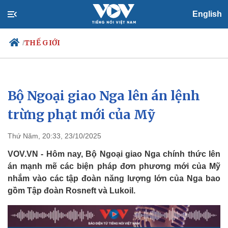
English
THẾ GIỚI
/
Bộ Ngoại giao Nga lên án lệnh
Chính trị
Xã hội
Đảng
Tin 24h
trừng phạt mới của Mỹ
Tổ chức nhân sự
Dự báo thời tiết
Quốc hội
Giáo dục
Thứ Năm, 20:33, 23/10/2025
Nhận diện sự thật
Dấu ấn VOV
Việc làm
VOV.VN - Hôm nay, Bộ Ngoại giao Nga chính thức lên
Biển đảo
án mạnh mẽ các biện pháp đơn phương mới của Mỹ
nhắm vào các tập đoàn năng lượng lớn của Nga bao
gồm Tập đoàn Rosneft và Lukoil.