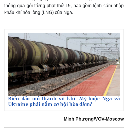
thông qua gói trừng phạt thứ 19, bao gồm lệnh cấm nhập
khẩu khí hóa lỏng (LNG) của Nga.
Thế giới
Multimedia
Quan sát
Video
Cuộc sống đó đây
Ảnh
Biến dầu mỏ thành vũ khí: Mỹ buộc Nga và
Hồ sơ
E-Magazine
Ukraine phải nắm cơ hội hòa đàm?
Infographic
Minh Phượng/VOV-Moscow