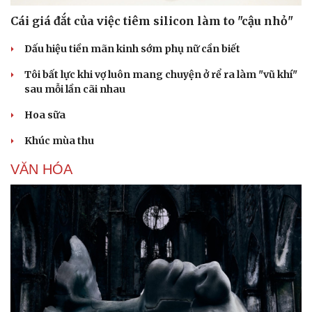
Cái giá đắt của việc tiêm silicon làm to "cậu nhỏ"
Dấu hiệu tiền mãn kinh sớm phụ nữ cần biết
Tôi bất lực khi vợ luôn mang chuyện ở rể ra làm "vũ khí"
sau mỗi lần cãi nhau
Hoa sữa
Khúc mùa thu
VĂN HÓA