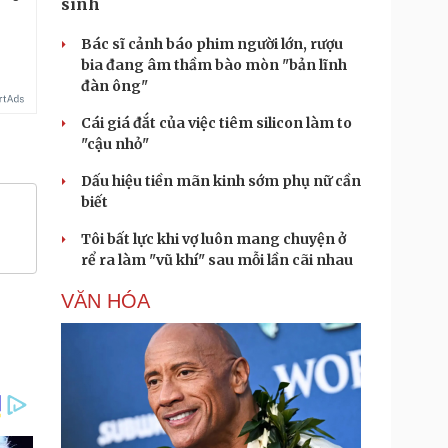
sinh
Bác sĩ cảnh báo phim người lớn, rượu
bia đang âm thầm bào mòn "bản lĩnh
đàn ông"
Cái giá đắt của việc tiêm silicon làm to
"cậu nhỏ"
Dấu hiệu tiền mãn kinh sớm phụ nữ cần
biết
Tôi bất lực khi vợ luôn mang chuyện ở
rể ra làm "vũ khí" sau mỗi lần cãi nhau
VĂN HÓA