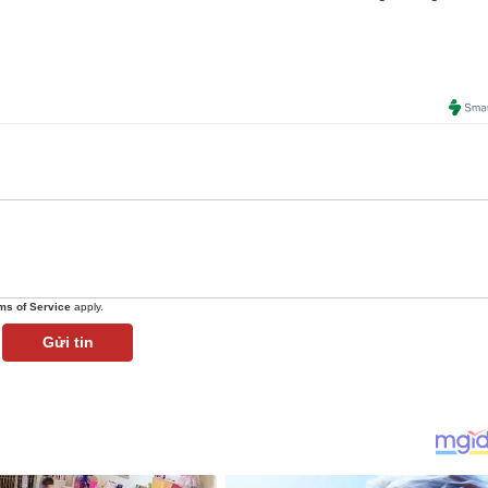
ms of Service
apply.
Gửi tin