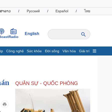
ສາລາວ
/
Русский
/
Español
/
ไทย
English
dcast
Radio
ệp
Công nghệ
Sức khỏe
Đời sống
Văn hóa
Giải trí
inh tế
Thị trường
ất động sản
Giá vàng
hởi nghiệp
Tiêu dùng
Tỷ giá
hán
QUÂN SỰ - QUỐC PHÒNG
Chứng khoán
Giá cà phê
oanh nghiệp
Công nghệ
hông tin doanh nghiệp
Sành điệu