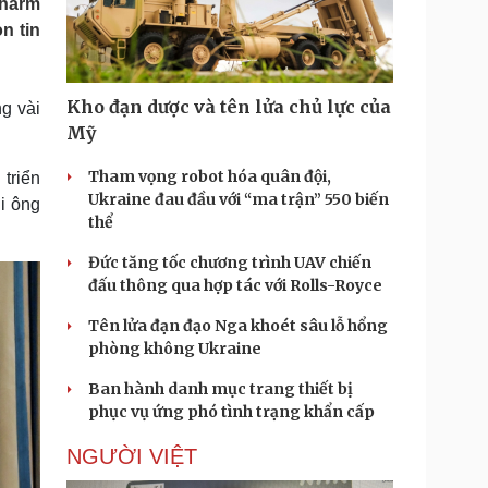
Sharm
Doanh nghiệp 24h
Tin Công nghệ
n tin
Doanh nhân
Trải nghiệm
ì cộng đồng
Chuyển đổi số
Kho đạn dược và tên lửa chủ lực của
g vài
u lịch
Podcast
Mỹ
Tư vấn
Câu chuyện thời sự
Săn Tour
Đọc truyện đêm khuya
Tham vọng robot hóa quân đội,
triển
heck-in
Cửa sổ tình yêu
Ukraine đau đầu với “ma trận” 550 biến
i ông
Kể chuyện cho bé
thể
Hạt giống tâm hồn
Đức tăng tốc chương trình UAV chiến
đấu thông qua hợp tác với Rolls-Royce
Tên lửa đạn đạo Nga khoét sâu lỗ hổng
phòng không Ukraine
Ban hành danh mục trang thiết bị
phục vụ ứng phó tình trạng khẩn cấp
NGƯỜI VIỆT