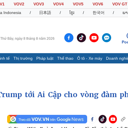
V1
VOV2
VOV3
VOV4
VOV5
VOV6
VOV GT
a Indonesia
/
日本語
/
ខ្មែរ
/
한국어
/
ພາ
Thứ Bảy, ngày 8 tháng 8 năm 2026
Po
inh tế
Thị trường
Pháp luật
Thể thao
Ô tô - Xe máy
Doanh nghi
Thế giới
Multimedia
K
Quan sát
Video
B
Cuộc sống đó đây
Ảnh
K
Hồ sơ
E-Magazine
 Trump tới Ai Cập cho vòng đàm p
Infographic
Thể thao
Ô tô - Xe máy
D
Bóng đá
Ô tô
T