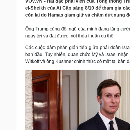
VOV.VN - Hai đặc phái viên của Tổng thống Tr
Tin nóng
Việt Nam
el-Sheikh của Ai Cập sáng 8/10 để tham gia c
Tư vấn luật
Phân tích
còn lại do Hamas giam giữ và chấm dứt xung đ
Ông Trump cùng đội ngũ của mình đang tăng cườn
Sức khỏe
Đời sống
ngày tới và đạt được một thỏa thuận cụ thể.
Dinh dưỡng - món ngon
Nhà đẹp
Cây thuốc
Blog
Các cuộc đàm phán gián tiếp giữa phái đoàn Isra
Sản phụ khoa
Tình yêu - Gia đình
ban đầu. Tuy nhiên, quan chức Mỹ và Israel nhận
Nhi khoa
Witkoff và ông Kushner chính thức có mặt tại bàn 
Nam khoa
Làm đẹp - giảm cân
Phòng mạch online
Ăn sạch sống khỏe
Cải chính