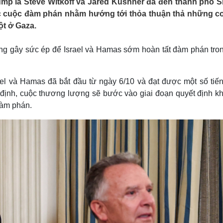
ump là Steve Witkoff và Jared Kushner đã đến thành phố 
Lịch thi đấu bóng đá
Xe máy
ác cuộc đàm phán nhằm hướng tới thỏa thuận thả những co
Thế giới thể thao
Tư vấn
ột ở Gaza.
eSports
V
Hậu trường
g gây sức ép để Israel và Hamas sớm hoàn tất đàm phán tron
Văn hóa
Giải trí
D
Sân khấu - Điện ảnh
Nghệ sĩ
Văn học
Thời trang
el và Hamas đã bắt đầu từ ngày 6/10 và đạt được một số tiến 
Âm nhạc
Sao Việt
c
 định, cuộc thương lượng sẽ bước vào giai đoạn quyết định kh
Di sản
đàm phán.