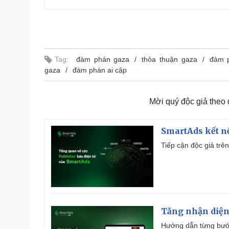
Tag:
đàm phán gaza
thỏa thuận gaza
đàm p
gaza
đàm phán ai cập
Mời quý độc giả theo
SmartAds kết nố
Tiếp cận độc giả trên
Tăng nhận diện
Hướng dẫn từng bước 