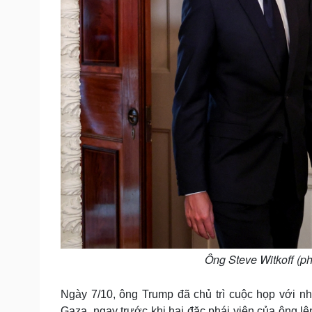
Ông Steve Witkoff (ph
Ngày 7/10, ông Trump đã chủ trì cuộc họp với n
Gaza, ngay trước khi hai đặc phái viên của ông l