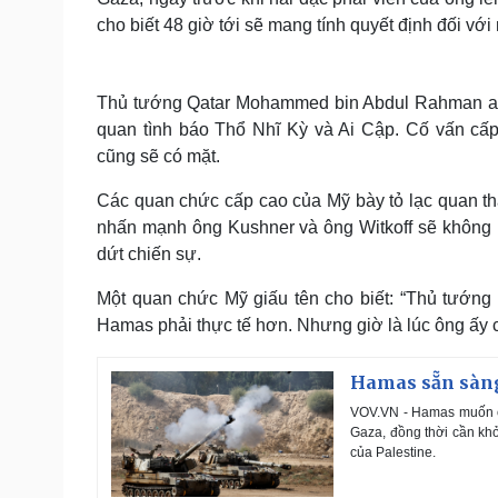
cho biết 48 giờ tới sẽ mang tính quyết định đối với
Thủ tướng Qatar Mohammed bin Abdul Rahman al-
quan tình báo Thổ Nhĩ Kỳ và Ai Cập. Cố vấn cấ
cũng sẽ có mặt.
Các quan chức cấp cao của Mỹ bày tỏ lạc quan thậ
nhấn mạnh ông Kushner và ông Witkoff sẽ không r
dứt chiến sự.
Một quan chức Mỹ giấu tên cho biết: “Thủ tướng 
Hamas phải thực tế hơn. Nhưng giờ là lúc ông ấy c
Hamas sẵn sàng 
VOV.VN - Hamas muốn có
Gaza, đồng thời cần khở
của Palestine.