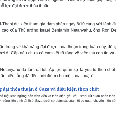
 nỗ lực đạt được thỏa thuận.
Thani dự kiến tham gia đàm phán ngày 8/10 cùng với lãnh đ
p cao của Thủ tướng Israel Benjamin Netanyahu, ông Ron De
n trọng về khả năng đạt được thỏa thuận trong tuần này, đồng
ời Ai Cập nếu chưa có cam kết rõ ràng về việc thả con tin và
Netanyahu đã làm rất tốt. Áp lực quân sự là yếu tố then chốt
ần hiểu rằng đã đến thời điểm cho một thỏa thuận".
đạt thỏa thuận ở Gaza và điều kiện then chốt
 một lệnh ngừng bắn vĩnh viễn và toàn diện, yêu cầu Israel rút quân hoàn toàn
i động tiến trình tái thiết Gaza dưới sự giám sát của một cơ quan chuyên môn độ