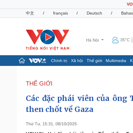
VO
中文
/
français
/
Deutsch
/
Bahas
35°C
Hà Nội
Chính trị
Xã hội
Thế giới
Multimedia
K
Chính trị
Xã hội
Đảng
Tin 24h
THẾ GIỚI
Tổ chức nhân sự
Dự báo thời tiết
Quốc hội
Giáo dục
Các đặc phái viên của ông
Nhận diện sự thật
Dấu ấn VOV
Việc làm
then chốt về Gaza
Biển đảo
Pháp luật
Quân sự - Quốc phòng
Thứ Tư, 15:31, 08/10/2025
Vụ án
Vũ khí