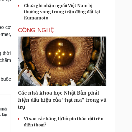
Chưa ghi nhận người Việt Nam bị
thương vong trong trận động đất tại
Kumamoto
ạo cơ
CÔNG NGHỆ
rmer,
 thời
 chấm
 buộc
Các nhà khoa học Nhật Bản phát
hiện dấu hiệu của “hạt ma” trong vũ
trụ
 khỏi
c lập
Vì sao các hãng từ bỏ pin tháo rời trên
điện thoại?