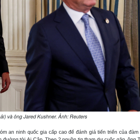
ải) và ông Jared Kushner. Ảnh: Reuters
hóm an ninh quốc gia cấp cao để đánh giá tiến triển của đàm
ên đường tới Ai Cập. Theo 2 nguồn tin tham dự cuộc gặp, ông 