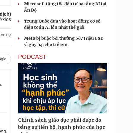
Microsoft tăng tốc đầu tư hạ tầng AI tại
Ấn Độ
dịch)
Axios
Trung Quốc đưa vào hoạt động cơ sở
điện toán AI lớn nhất thế giới
iến sự
Meta bị buộc bồi thường 567 triệu USD
vì gây hại cho trẻ em
PODCAST
gle
n.
Chính sách giáo dục phải được đo
bằng sự tiến bộ, hạnh phúc của học
ợng.