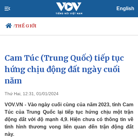
English
THẾ GIỚI
/
Cam Túc (Trung Quốc) tiếp tục
Chính trị
Xã hội
Đảng
Tin 24h
hứng chịu động đất ngày cuối
Tổ chức nhân sự
Dự báo thời tiết
năm
Quốc hội
Giáo dục
Nhận diện sự thật
Dấu ấn VOV
Việc làm
Thứ Hai, 12:31, 01/01/2024
Biển đảo
VOV.VN - Vào ngày cuối cùng của năm 2023, tỉnh Cam
Túc của Trung Quốc lại tiếp tục hứng chịu một trận
động đất với độ mạnh 4,9. Hiện chưa có thông tin về
tình hình thương vong liên quan đến trận động đất
này.