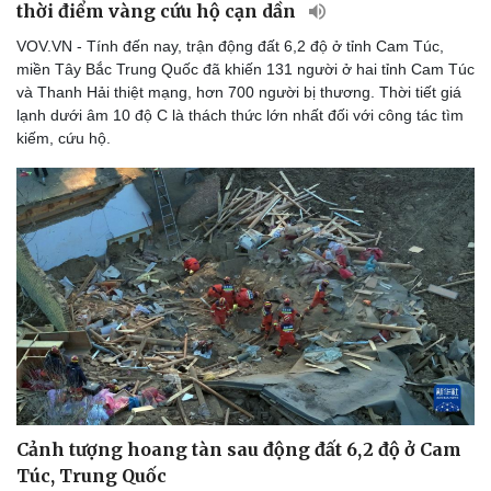
thời điểm vàng cứu hộ cạn dần
Thể thao
Ô tô - Xe máy
Bóng đá
Ô tô
VOV.VN - Tính đến nay, trận động đất 6,2 độ ở tỉnh Cam Túc,
Lịch thi đấu bóng đá
Xe máy
miền Tây Bắc Trung Quốc đã khiến 131 người ở hai tỉnh Cam Túc
Thế giới thể thao
Tư vấn
và Thanh Hải thiệt mạng, hơn 700 người bị thương. Thời tiết giá
eSports
lạnh dưới âm 10 độ C là thách thức lớn nhất đối với công tác tìm
Hậu trường
kiếm, cứu hộ.
Cảnh tượng hoang tàn sau động đất 6,2 độ ở Cam
Túc, Trung Quốc