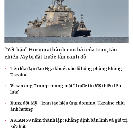
“Yết hầu” Hormuz thành con bài của Iran, tàu
chiến Mỹ bị đặt trước lằn ranh đỏ
Tên lửa đạn đạo Nga khoét sâu lỗ hổng phòng không
Ukraine
Vì sao ông Trump “nóng mặt” trước tin Mỹ thiếu tên
lửa?
Xung đột Mỹ - Iran tạo hiệu ứng domino, Ukraine chịu
ảnh hưởng
ASEAN 59 năm thành lập: Khẳng định bản lĩnh và giá trị
sức hút