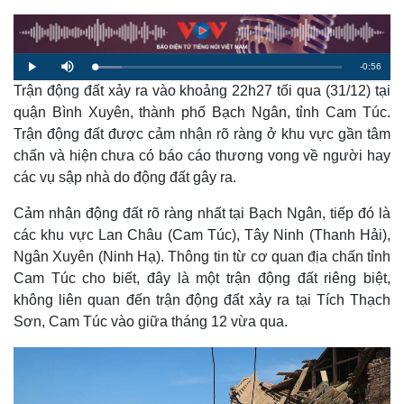
R
-
0:56
L
P
M
o
l
u
a
Trận động đất xảy ra vào khoảng 22h27 tối qua (31/12) tại
a
t
e
d
y
e
e
quận Bình Xuyên, thành phố Bạch Ngân, tỉnh Cam Túc.
d
m
:
Trận động đất được cảm nhận rõ ràng ở khu vực gần tâm
1
0
a
.
chấn và hiện chưa có báo cáo thương vong về người hay
8
5
các vụ sập nhà do động đất gây ra.
i
%
n
Cảm nhận động đất rõ ràng nhất tại Bạch Ngân, tiếp đó là
i
các khu vực Lan Châu (Cam Túc), Tây Ninh (Thanh Hải),
Ngân Xuyên (Ninh Hạ). Thông tin từ cơ quan địa chấn tỉnh
n
Cam Túc cho biết, đây là một trận động đất riêng biệt,
g
không liên quan đến trận động đất xảy ra tại Tích Thạch
T
Sơn, Cam Túc vào giữa tháng 12 vừa qua.
i
m
e