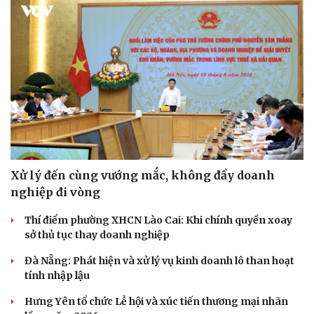
Xử lý đến cùng vướng mắc, không đẩy doanh
nghiệp đi vòng
Văn hóa
Giải trí
Thí điểm phường XHCN Lào Cai: Khi chính quyền xoay
Sân khấu - Điện ảnh
Nghệ sĩ
sở thủ tục thay doanh nghiệp
Văn học
Thời trang
Âm nhạc
Sao Việt
Đà Nẵng: Phát hiện và xử lý vụ kinh doanh lô than hoạt
Di sản
tính nhập lậu
Hưng Yên tổ chức Lễ hội và xúc tiến thương mại nhãn