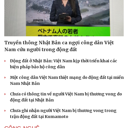
Doanh nghiệp
Công nghệ
Thông tin doanh nghiệp
Sành điệu
Doanh nghiệp 24h
Tin Công nghệ
Truyền thông Nhật Bản ca ngợi công dân Việt
Doanh nhân
Trải nghiệm
Nam cứu người trong động đất
Vì cộng đồng
Chuyển đổi số
Động đất ở Nhật Bản: Việt Nam kịp thời triển khai các
biện pháp bảo hộ công dân
Một công dân Việt Nam thiệt mạng do động đất tại miền
Nam Nhật Bản
Chưa có thông tin về người Việt Nam bị thương vong do
động đất tại Nhật Bản
Chưa ghi nhận người Việt Nam bị thương vong trong
trận động đất tại Kumamoto