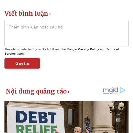
Viết bình luận
This site is protected by reCAPTCHA and the Google
Privacy Policy
and
Terms of
Service
apply.
Gửi tin