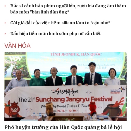
Bác sĩ cảnh báo phim người lớn, rượu bia đang âm thầm
bào mòn "bản lĩnh đàn ông"
Cái giá đắt của việc tiêm silicon làm to "cậu nhỏ"
Dấu hiệu tiền mãn kinh sớm phụ nữ cần biết
VĂN HÓA
Sức khỏe
Đời sống
Dinh dưỡng - món ngon
Nhà đẹp
Cây thuốc
Blog
Sản phụ khoa
Tình yêu - Gia đình
Nhi khoa
Nam khoa
Làm đẹp - giảm cân
Phòng mạch online
Ăn sạch sống khỏe
Phó huyện trưởng của Hàn Quốc quảng bá lễ hội