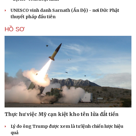
UNESCO vinh danh Sarnath (Ấn Độ) - nơi Đức Phật
thuyết pháp đầu tiên
HỒ SƠ
Thực hư việc Mỹ cạn kiệt kho tên lửa đắt tiền
Lý do ông Trump được xem là tư lệnh chiến lược hiệu
Cải chính
quả