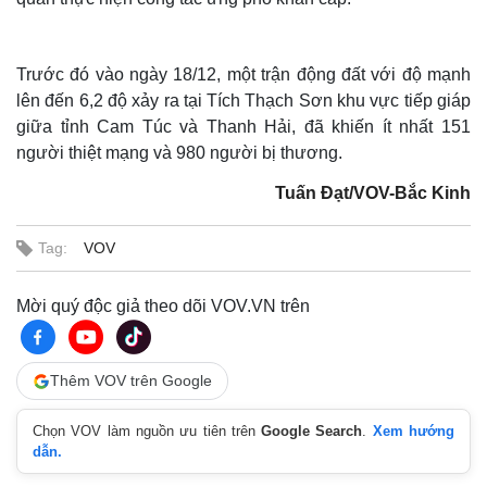
Trước đó vào ngày 18/12, một trận động đất với độ mạnh
lên đến 6,2 độ xảy ra tại Tích Thạch Sơn khu vực tiếp giáp
giữa tỉnh Cam Túc và Thanh Hải, đã khiến ít nhất 151
người thiệt mạng và 980 người bị thương.
Tuấn Đạt/VOV-Bắc Kinh
Tag:
VOV
Mời quý độc giả theo dõi VOV.VN trên
Thế giới
Multimedia
Quan sát
Video
Cuộc sống đó đây
Ảnh
Thêm VOV trên Google
Hồ sơ
E-Magazine
Infographic
Chọn VOV làm nguồn ưu tiên trên
Google Search
.
Xem hướng
dẫn.