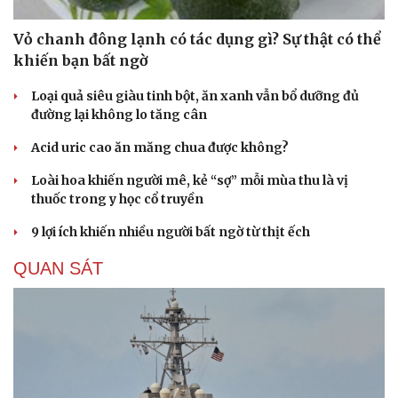
Vỏ chanh đông lạnh có tác dụng gì? Sự thật có thể
khiến bạn bất ngờ
Loại quả siêu giàu tinh bột, ăn xanh vẫn bổ dưỡng đủ
đường lại không lo tăng cân
Acid uric cao ăn măng chua được không?
Loài hoa khiến người mê, kẻ “sợ” mỗi mùa thu là vị
thuốc trong y học cổ truyền
9 lợi ích khiến nhiều người bất ngờ từ thịt ếch
QUAN SÁT
Du lịch
Podcast
Tư vấn
Câu chuyện thời sự
Săn Tour
Đọc truyện đêm khuya
check-in
Cửa sổ tình yêu
Kể chuyện cho bé