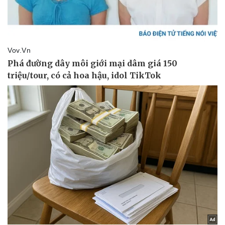
Kinh tế
Thị trường
Bất động sản
Giá vàng
Khởi nghiệp
Tiêu dùng
Tỷ giá
Chứng khoán