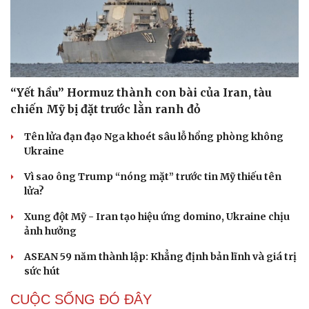
Hạt giống tâm hồn
“Yết hầu” Hormuz thành con bài của Iran, tàu
chiến Mỹ bị đặt trước lằn ranh đỏ
Tên lửa đạn đạo Nga khoét sâu lỗ hổng phòng không
Ukraine
Vì sao ông Trump “nóng mặt” trước tin Mỹ thiếu tên
lửa?
Xung đột Mỹ - Iran tạo hiệu ứng domino, Ukraine chịu
ảnh hưởng
ASEAN 59 năm thành lập: Khẳng định bản lĩnh và giá trị
sức hút
CUỘC SỐNG ĐÓ ĐÂY