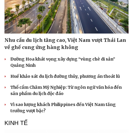
Nhu cầu du lịch tăng cao, Việt Nam vượt Thái Lan
về ghế cung ứng hàng không
Đường Hoa khát vọng xây dựng “vùng chè di sản”
Quảng Ninh
Huế khảo sát du lịch đường thủy, phương án thoát lũ
Thổ cẩm Chăm Mỹ Nghiệp: Từ ngôn ngữ văn hóa đến
Văn hóa
Giải trí
sản phẩm du lịch độc đáo
Sân khấu - Điện ảnh
Nghệ sĩ
Văn học
Thời trang
Vì sao lượng khách Philippines đến Việt Nam tăng
Âm nhạc
Sao Việt
trưởng vượt bậc?
Di sản
KINH TẾ