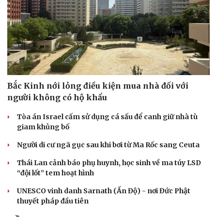
Bắc Kinh nới lỏng điều kiện mua nhà đối với
người không có hộ khẩu
Tòa án Israel cấm sử dụng cá sấu để canh giữ nhà tù
giam khủng bố
Người di cư ngã gục sau khi bơi từ Ma Rốc sang Ceuta
Thái Lan cảnh báo phụ huynh, học sinh về ma túy LSD
“đội lốt” tem hoạt hình
UNESCO vinh danh Sarnath (Ấn Độ) - nơi Đức Phật
thuyết pháp đầu tiên
Cải chính