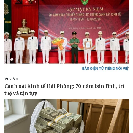
Vụ án
Vũ khí
Tin nóng
Việt Nam
Tư vấn luật
Phân tích