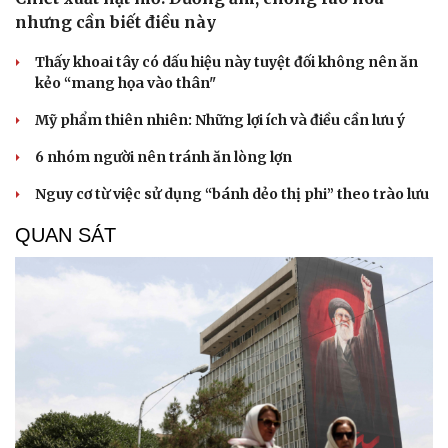
Hạt giống tâm hồn
nhưng cần biết điều này
Thấy khoai tây có dấu hiệu này tuyệt đối không nên ăn
kẻo “mang họa vào thân"
Mỹ phẩm thiên nhiên: Những lợi ích và điều cần lưu ý
6 nhóm người nên tránh ăn lòng lợn
Nguy cơ từ việc sử dụng “bánh dẻo thị phi” theo trào lưu
QUAN SÁT