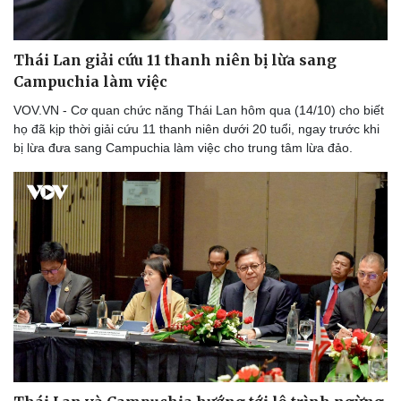
Thể thao
Ô tô - Xe máy
Bóng đá
Ô tô
Lịch thi đấu bóng đá
Xe máy
Thái Lan giải cứu 11 thanh niên bị lừa sang
Thế giới thể thao
Tư vấn
Campuchia làm việc
eSports
VOV.VN - Cơ quan chức năng Thái Lan hôm qua (14/10) cho biết
Hậu trường
họ đã kịp thời giải cứu 11 thanh niên dưới 20 tuổi, ngay trước khi
bị lừa đưa sang Campuchia làm việc cho trung tâm lừa đảo.