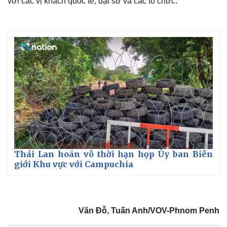
với các vị khách quốc tế, đại sứ và các tổ chức.
Thế giới
Multimedia
Thái Lan hoãn vô thời hạn họp Ủy ban Biên
Quan sát
Video
giới Khu vực với Campuchia
Cuộc sống đó đây
Ảnh
Hồ sơ
E-Magazine
Infographic
Văn Đỗ, Tuấn Anh/VOV-Phnom Penh