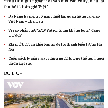
“Thư tình gửi ngoại”: Vì sao một câu chuyện cũ lại
thu hút khán giả Việt?
Đà Nẵng kỷ niệm 50 năm thiết lập quan hệ ngoại giao
Việt Nam - Thái Lan
Vì sao phần mới “PAW Patrol: Phim khủng long” đáng
chờ đợi?
Khi phở bước ra khỏi bàn ăn để trở thành biểu tượng Hà
Nội
Cuốn sách lý giải vì sao nhiều người không thể nghỉ ngơi
dù đã kiệt sức
DU LỊCH