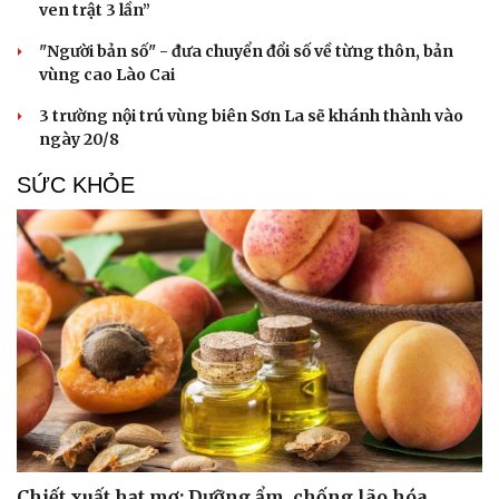
ven trật 3 lần”
"Người bản số" - đưa chuyển đổi số về từng thôn, bản
vùng cao Lào Cai
3 trường nội trú vùng biên Sơn La sẽ khánh thành vào
ngày 20/8
SỨC KHỎE
Du lịch
Podcast
Tư vấn
Câu chuyện thời sự
Săn Tour
Đọc truyện đêm khuya
check-in
Cửa sổ tình yêu
Kể chuyện cho bé
Chiết xuất hạt mơ: Dưỡng ẩm, chống lão hóa