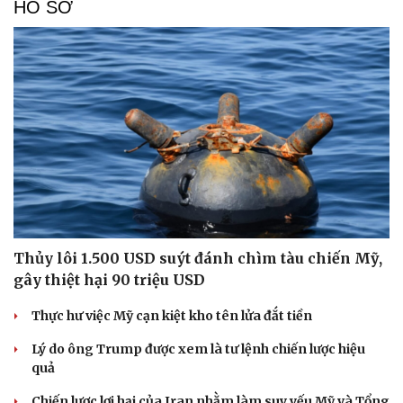
HỒ SƠ
Thủy lôi 1.500 USD suýt đánh chìm tàu chiến Mỹ,
gây thiệt hại 90 triệu USD
Thực hư việc Mỹ cạn kiệt kho tên lửa đắt tiền
Lý do ông Trump được xem là tư lệnh chiến lược hiệu
quả
Chiến lược lợi hại của Iran nhằm làm suy yếu Mỹ và Tổng