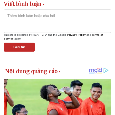
Viết bình luận
This site is protected by reCAPTCHA and the Google
Privacy Policy
and
Terms of
Service
apply.
Gửi tin
Kinh tế
Thị trường
Bất động sản
Giá vàng
Khởi nghiệp
Tiêu dùng
Tỷ giá
Chứng khoán