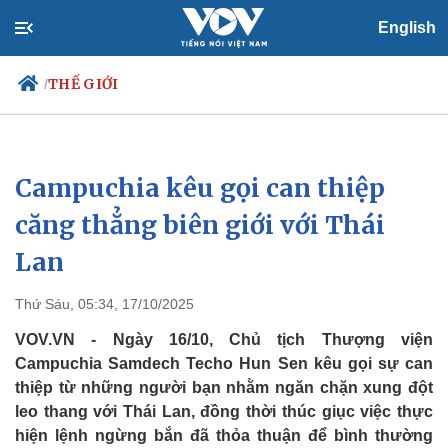
English
THẾ GIỚI
/
Campuchia kêu gọi can thiệp
Chính trị
Xã hội
Đảng
Tin 24h
căng thẳng biên giới với Thái
Tổ chức nhân sự
Dự báo thời tiết
Lan
Quốc hội
Giáo dục
Nhận diện sự thật
Dấu ấn VOV
Việc làm
Thứ Sáu, 05:34, 17/10/2025
Biển đảo
VOV.VN - Ngày 16/10, Chủ tịch Thượng viện
Campuchia Samdech Techo Hun Sen kêu gọi sự can
thiệp từ những người bạn nhằm ngăn chặn xung đột
leo thang với Thái Lan, đồng thời thúc giục việc thực
hiện lệnh ngừng bắn đã thỏa thuận để bình thường