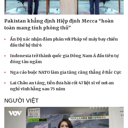
Pakistan khẳng định Hiệp định Mecca “hoàn
Doanh nghiệp
Công nghệ
toàn mang tính phòng thủ”
Thông tin doanh nghiệp
Sành điệu
Ấn Độ xác nhận đàm phán với Pháp về máy bay chiến
Doanh nghiệp 24h
Tin Công nghệ
đấu thế hệ thứ 6
Doanh nhân
Trải nghiệm
Vì cộng đồng
Chuyển đổi số
Indonesia trở thành quốc gia Đông Nam Á đầu tiên tự
đóng tàu ngầm
Nga cáo buộc NATO làm gia tăng căng thẳng ở Bắc Cực
Lai Châu an táng, tiễn đưa hài cốt 47 liệt sĩ về nơi an
nghỉ vĩnh hằng sau 75 năm
NGƯỜI VIỆT