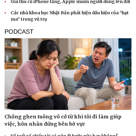
Giá thu cũ iPhone tăng, Apple muốn người dùng lên đời
Các nhà khoa học Nhật Bản phát hiện dấu hiệu của “hạt
ma” trong vũ trụ
PODCAST
Sức khỏe
Đời sống
Dinh dưỡng - món ngon
Nhà đẹp
Cây thuốc
Blog
Sản phụ khoa
Tình yêu - Gia đình
Nhi khoa
Nam khoa
Làm đẹp - giảm cân
Phòng mạch online
Ăn sạch sống khỏe
Chồng ghen tuông vô cớ từ khi tôi đi làm giúp
việc, hôn nhân đứng bên bờ vực
Về tuổi xế chiều tôi có nên đi bước nữa hay không?