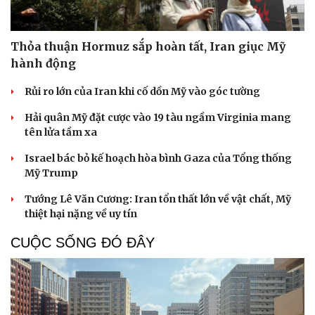
Thỏa thuận Hormuz sắp hoàn tất, Iran giục Mỹ
hành động
Rủi ro lớn của Iran khi cố dồn Mỹ vào góc tường
Hải quân Mỹ đặt cược vào 19 tàu ngầm Virginia mang
tên lửa tầm xa
Israel bác bỏ kế hoạch hòa bình Gaza của Tổng thống
Mỹ Trump
Tướng Lê Văn Cương: Iran tổn thất lớn về vật chất, Mỹ
thiệt hại nặng về uy tín
CUỘC SỐNG ĐÓ ĐÂY