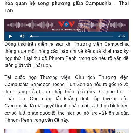
hóa quan hệ song phương giữa Campuchia – Thái
Lan.
R
-
0:42
L
P
M
o
l
u
a
Động thái trên diễn ra sau khi Thượng viện Campuchia
a
t
e
d
y
e
e
thông qua một thông cáo báo chí về kết quả khai mạc kỳ
d
m
:
họp thứ 4 tại thủ đô Phnom Penh, trong đó nêu rõ vấn đề
9
.
a
7
biên giới với Thái Lan.
1
%
i
Tại cuộc họp Thượng viện, Chủ tịch Thượng viện
n
Campuchia Samdech Techo Hun Sen đã nêu rõ gốc rễ và
i
thực trạng của tranh chấp biên giới giữa Campuchia –
Thái Lan. Ông cũng tái khẳng định lập trường của
n
Campuchia là giải quyết tranh chấp một cách hòa bình trên
g
cơ sở luật pháp quốc tế, thể hiện sự nỗ lực và kiên trì của
T
Phnom Penh trong vấn đề này.
i