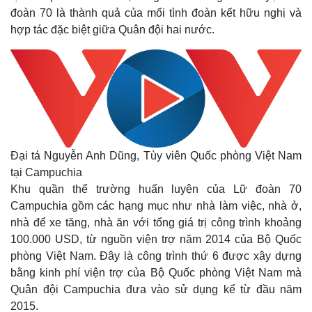
đoàn 70 là thành quả của mối tình đoàn kết hữu nghị và
hợp tác đặc biệt giữa Quân đội hai nước.
Đại tá Nguyễn Anh Dũng, Tùy viên Quốc phòng Việt Nam
tại Campuchia
Khu quần thể trường huấn luyện của Lữ đoàn 70
Thế giới
Multimedia
Campuchia gồm các hạng mục như nhà làm việc, nhà ở,
Quan sát
Video
nhà để xe tăng, nhà ăn với tổng giá trị công trình khoảng
Cuộc sống đó đây
Ảnh
100.000 USD, từ nguồn viện trợ năm 2014 của Bộ Quốc
Hồ sơ
E-Magazine
phòng Việt Nam. Đây là công trình thứ 6 được xây dựng
Infographic
bằng kinh phí viện trợ của Bộ Quốc phòng Việt Nam mà
Quân đội Campuchia đưa vào sử dụng kể từ đầu năm
2015.