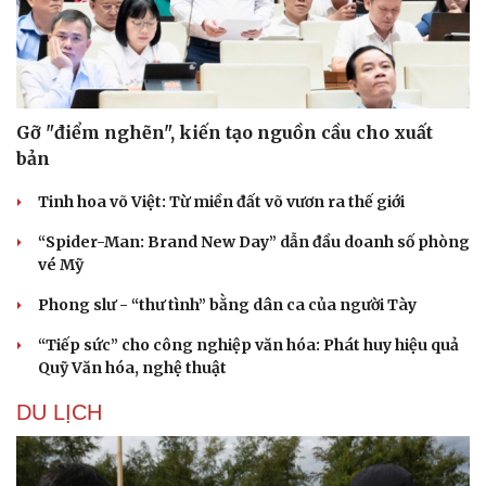
Gỡ "điểm nghẽn", kiến tạo nguồn cầu cho xuất
bản
Tinh hoa võ Việt: Từ miền đất võ vươn ra thế giới
“Spider-Man: Brand New Day” dẫn đầu doanh số phòng
vé Mỹ
Phong slư - “thư tình” bằng dân ca của người Tày
Văn hóa
Giải trí
“Tiếp sức” cho công nghiệp văn hóa: Phát huy hiệu quả
Sân khấu - Điện ảnh
Nghệ sĩ
Quỹ Văn hóa, nghệ thuật
Văn học
Thời trang
Âm nhạc
Sao Việt
DU LỊCH
Di sản