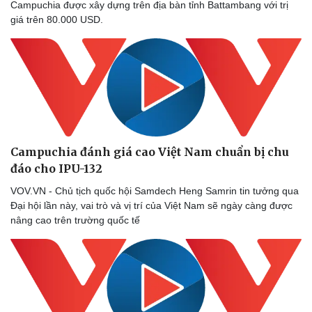
Campuchia được xây dựng trên địa bàn tỉnh Battambang với trị
Thể thao
Ô tô - Xe máy
giá trên 80.000 USD.
Bóng đá
Ô tô
Lịch thi đấu bóng đá
Xe máy
Thế giới thể thao
Tư vấn
eSports
Hậu trường
Campuchia đánh giá cao Việt Nam chuẩn bị chu
đáo cho IPU-132
VOV.VN - Chủ tịch quốc hội Samdech Heng Samrin tin tưởng qua
Đại hội lần này, vai trò và vị trí của Việt Nam sẽ ngày càng được
nâng cao trên trường quốc tế