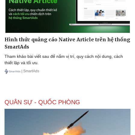
Doanh nghiệp
Công nghệ
Thông tin doanh nghiệp
Sành điệu
Hình thức quảng cáo Native Article trên hệ thống
Doanh nghiệp 24h
Tin Công nghệ
SmartAds
Doanh nhân
Trải nghiệm
Vì cộng đồng
Chuyển đổi số
Tham khảo bài viết sau để nắm vị trí, quy cách nội dung, cách
thiết lập và tối ưu.
| SmartAds
QUÂN SỰ - QUỐC PHÒNG