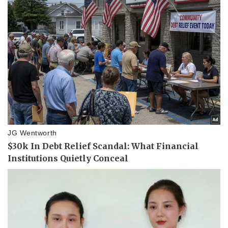
Vụ án
Vũ khí
Tin nóng
Việt Nam
Tư vấn luật
Phân tích