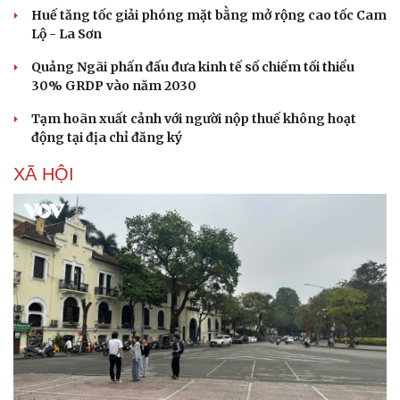
Huế tăng tốc giải phóng mặt bằng mở rộng cao tốc Cam
Lộ - La Sơn
Quảng Ngãi phấn đấu đưa kinh tế số chiếm tối thiểu
30% GRDP vào năm 2030
Tạm hoãn xuất cảnh với người nộp thuế không hoạt
động tại địa chỉ đăng ký
XÃ HỘI
Du lịch
Podcast
Tư vấn
Câu chuyện thời sự
Săn Tour
Đọc truyện đêm khuya
check-in
Cửa sổ tình yêu
Kể chuyện cho bé