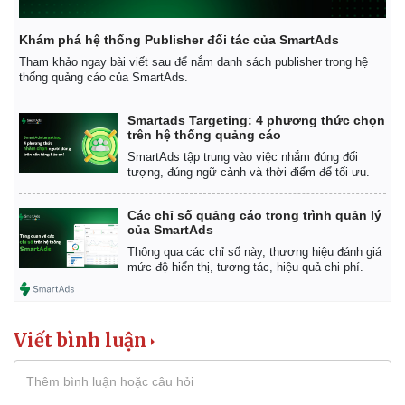
Khám phá hệ thống Publisher đối tác của SmartAds
Tham khảo ngay bài viết sau để nắm danh sách publisher trong hệ
thống quảng cáo của SmartAds.
Smartads Targeting: 4 phương thức chọn
trên hệ thống quảng cáo
SmartAds tập trung vào việc nhắm đúng đối
tượng, đúng ngữ cảnh và thời điểm để tối ưu.
Các chỉ số quảng cáo trong trình quản lý
của SmartAds
Thông qua các chỉ số này, thương hiệu đánh giá
mức độ hiển thị, tương tác, hiệu quả chi phí.
Kinh tế
Thị trường
Viết bình luận
Bất động sản
Giá vàng
Khởi nghiệp
Tiêu dùng
Tỷ giá
Chứng khoán