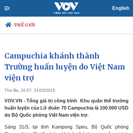
English
THẾ GIỚI
/
Campuchia khánh thành
Chính trị
Xã hội
Đảng
Tin 24h
Trường huấn luyện do Việt Nam
Tổ chức nhân sự
Dự báo thời tiết
viện trợ
Quốc hội
Giáo dục
Nhận diện sự thật
Dấu ấn VOV
Việc làm
Thứ Ba, 16:57, 31/03/2015
Biển đảo
VOV.VN - Tổng giá trị công trình Khu quần thể trường
huấn luyện của Lữ đoàn 70 Campuchia là 100.000 USD
do Bộ Quốc phòng Việt Nam viện trợ.
Sáng 31/3, tại tỉnh Kampong Speu, Bộ Quốc phòng