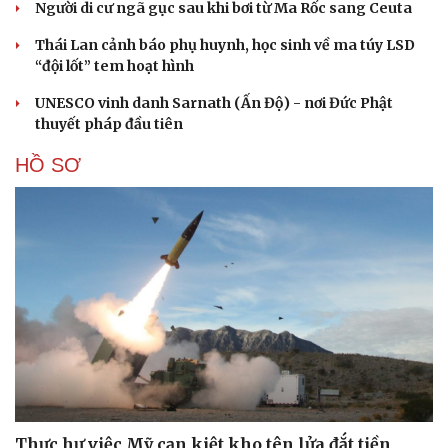
Người di cư ngã gục sau khi bơi từ Ma Rốc sang Ceuta
Thái Lan cảnh báo phụ huynh, học sinh về ma túy LSD
“đội lốt” tem hoạt hình
UNESCO vinh danh Sarnath (Ấn Độ) - nơi Đức Phật
thuyết pháp đầu tiên
HỒ SƠ
Thực hư việc Mỹ cạn kiệt kho tên lửa đắt tiền