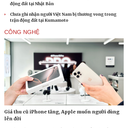
động đất tại Nhật Bản
Chưa ghi nhận người Việt Nam bị thương vong trong
trận động đất tại Kumamoto
CÔNG NGHỆ
Sức khỏe
Đời sống
Dinh dưỡng - món ngon
Nhà đẹp
Cây thuốc
Blog
Sản phụ khoa
Tình yêu - Gia đình
Nhi khoa
Nam khoa
Làm đẹp - giảm cân
Phòng mạch online
Ăn sạch sống khỏe
Giá thu cũ iPhone tăng, Apple muốn người dùng
lên đời