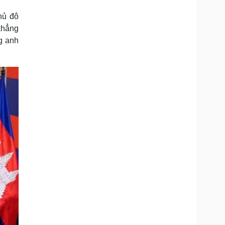
Doanh nghiệp 24h
Tin Công nghệ
hủ đô
Doanh nhân
Trải nghiệm
ì cộng đồng
Chuyển đổi số
khẳng
g anh
u lịch
Podcast
Tư vấn
Câu chuyện thời sự
Săn Tour
Đọc truyện đêm khuya
heck-in
Cửa sổ tình yêu
Kể chuyện cho bé
Hạt giống tâm hồn