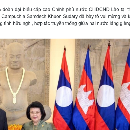
Lịch thi đấu bóng đá
Xe máy
à đoàn đại biểu cấp cao Chính phủ nước CHDCND Lào tại t
Thế giới thể thao
Tư vấn
eSports
V
ội Campuchia Samdech Khuon Sudary đã bày tỏ vui mừng và 
Hậu trường
 tình hữu nghị, hợp tác truyền thống giữa hai nước láng giền
Văn hóa
Giải trí
D
Sân khấu - Điện ảnh
Nghệ sĩ
Văn học
Thời trang
Âm nhạc
Sao Việt
c
Di sản