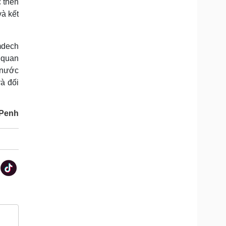
c then
và kết
mdech
 quan
 nước
à đối
 Penh