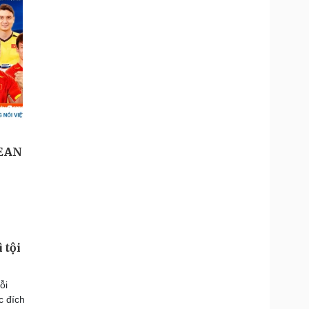
 tội
ỗi
c đích