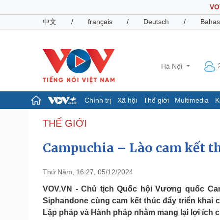
VO
中文
/
français
/
Deutsch
/
Bahas
Hà Nội
Chính trị
Xã hội
Thế giới
Multimedia
K
Chính trị
Xã hội
THẾ GIỚI
Đảng
Tin 24h
Campuchia – Lào cam kết t
Tổ chức nhân sự
Dự báo thời tiết
Quốc hội
Giáo dục
Nhận diện sự thật
Dấu ấn VOV
Thứ Năm, 16:27, 05/12/2024
Việc làm
Biển đảo
VOV.VN - Chủ tịch Quốc hội Vương quốc C
Siphandone cùng cam kết thúc đẩy triển khai c
Pháp luật
Quân sự - Quốc phòng
Lập pháp và Hành pháp nhằm mang lại lợi ích c
Vụ án
Vũ khí