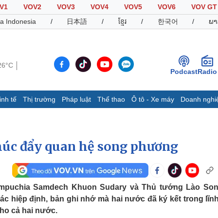
V1
VOV2
VOV3
VOV4
VOV5
VOV6
VOV GT
a Indonesia
/
日本語
/
ខ្មែរ
/
한국어
/
ພາ
26°C
Podcast
Radio
inh tế
Thị trường
Pháp luật
Thể thao
Ô tô - Xe máy
Doanh nghi
Thế giới
Multimedia
K
Quan sát
Video
B
húc đẩy quan hệ song phương
Cuộc sống đó đây
Ảnh
K
Hồ sơ
E-Magazine
Infographic
ampuchia Samdech Khuon Sudary và Thủ tướng Lào So
ác hiệp định, bản ghi nhớ mà hai nước đã ký kết trong lĩn
Thể thao
Ô tô - Xe máy
D
ho cả hai nước.
Bóng đá
Ô tô
T