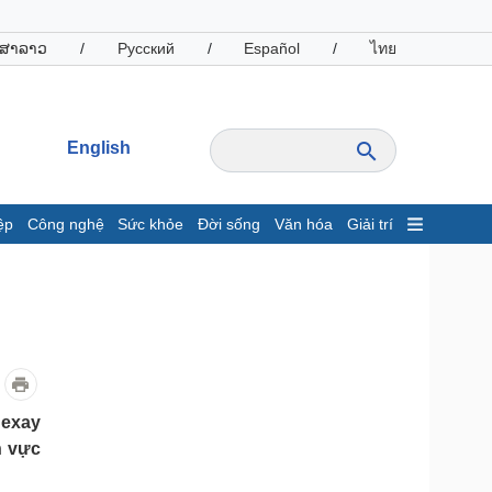
ສາລາວ
/
Русский
/
Español
/
ไทย
English
ệp
Công nghệ
Sức khỏe
Đời sống
Văn hóa
Giải trí
inh tế
Thị trường
ất động sản
Giá vàng
hởi nghiệp
Tiêu dùng
Tỷ giá
Chứng khoán
Giá cà phê
nexay
h vực
oanh nghiệp
Công nghệ
hông tin doanh nghiệp
Sành điệu