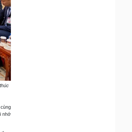
thúc
 cùng
hi nhớ