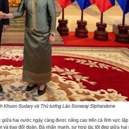
h Khuon Sudary và Thủ tướng Lào Sonexay Siphandone
 giữa hai nước ngày càng được nâng cao trên cả lĩnh vực lập
 và trao đổi đoàn. Bà nhấn mạnh, sự hợp tác tốt đẹp giữa hai