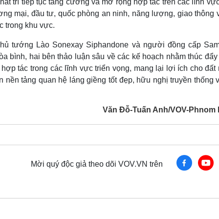
 trí tiếp tục tăng cường và mở rộng hợp tác trên các lĩnh vự
hương mại, đầu tư, quốc phòng an ninh, năng lượng, giao thông 
c trong khu vực.
 Thủ tướng Lào Sonexay Siphandone và người đồng cấp Sa
a bình, hai bên thảo luận sâu về các kế hoạch nhằm thúc đẩy
p tác trong các lĩnh vực triển vọng, mang lại lợi ích cho đất
nền tảng quan hệ láng giềng tốt đẹp, hữu nghị truyền thống v
Văn Đỗ-Tuấn Anh/VOV-Phnom
Mời quý độc giả theo dõi VOV.VN trên