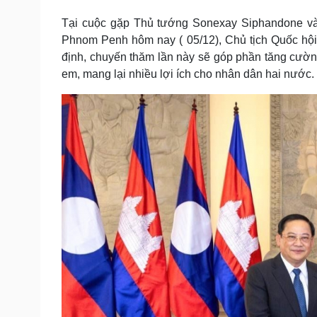
Tin nóng
Việt Nam
Tại cuộc gặp Thủ tướng Sonexay Siphandone v
Tư vấn luật
Phân tích
Phnom Penh hôm nay ( 05/12), Chủ tịch Quốc h
định, chuyến thăm lần này sẽ góp phần tăng cường
em, mang lại nhiều lợi ích cho nhân dân hai nước.
Sức khỏe
Đời sống
Dinh dưỡng - món ngon
Nhà đẹp
Cây thuốc
Blog
Sản phụ khoa
Tình yêu - Gia đình
Nhi khoa
Nam khoa
Làm đẹp - giảm cân
Phòng mạch online
Ăn sạch sống khỏe
Cải chính