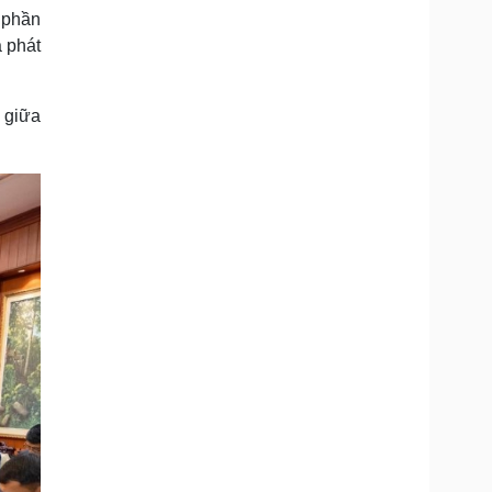
p phần
à phát
 giữa