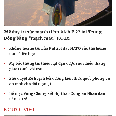
Doanh nghiệp
Công nghệ
Mỹ duy trì sức mạnh tiêm kích F-22 tại Trung
Thông tin doanh nghiệp
Sành điệu
Doanh nghiệp 24h
Tin Công nghệ
Đông bằng “mạch máu” KC-135
Doanh nhân
Trải nghiệm
Vì cộng đồng
Chuyển đổi số
Khủng hoảng tên lửa Patriot đẩy NATO vào thế lưỡng
nan chiến lược
Mỹ bác thông tin thiếu hụt đạn dược sau nhiều tháng
giao tranh với Iran
Phê duyệt Kế hoạch bồi dưỡng kiến thức quốc phòng và
an ninh cho đối tượng 1
Bế mạc Vòng Chung kết Hội thao Công an Nhân dân
năm 2026
NGƯỜI VIỆT