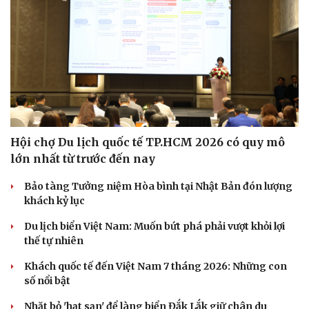
Hội chợ Du lịch quốc tế TP.HCM 2026 có quy mô
lớn nhất từ trước đến nay
Bảo tàng Tưởng niệm Hòa bình tại Nhật Bản đón lượng
khách kỷ lục
Văn hóa
Giải trí
Sân khấu - Điện ảnh
Nghệ sĩ
Du lịch biển Việt Nam: Muốn bứt phá phải vượt khỏi lợi
Văn học
Thời trang
thế tự nhiên
Âm nhạc
Sao Việt
Di sản
Khách quốc tế đến Việt Nam 7 tháng 2026: Những con
số nổi bật
Nhặt bỏ 'hạt sạn' để làng biển Đắk Lắk giữ chân du