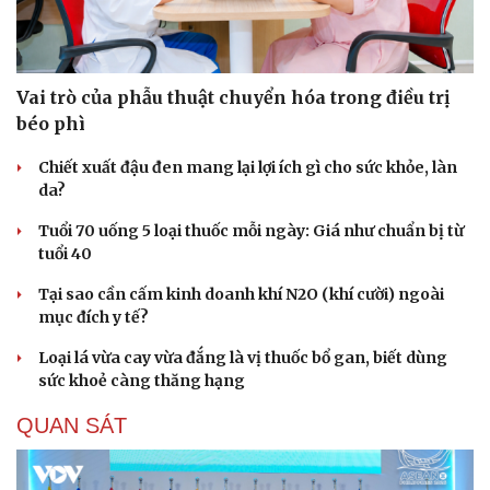
Hạt giống tâm hồn
Vai trò của phẫu thuật chuyển hóa trong điều trị
béo phì
Chiết xuất đậu đen mang lại lợi ích gì cho sức khỏe, làn
da?
Tuổi 70 uống 5 loại thuốc mỗi ngày: Giá như chuẩn bị từ
tuổi 40
Tại sao cần cấm kinh doanh khí N2O (khí cười) ngoài
mục đích y tế?
Loại lá vừa cay vừa đắng là vị thuốc bổ gan, biết dùng
sức khoẻ càng thăng hạng
QUAN SÁT