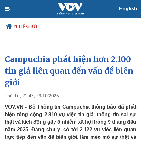
English
THẾ GIỚI
/
Campuchia phát hiện hơn 2.100
Chính trị
Xã hội
Đảng
Tin 24h
tin giả liên quan đến vấn đề biên
Tổ chức nhân sự
Dự báo thời tiết
giới
Quốc hội
Giáo dục
Nhận diện sự thật
Dấu ấn VOV
Việc làm
Thứ Tư, 21:47, 29/10/2025
Biển đảo
VOV.VN - Bộ Thông tin Campuchia thông báo đã phát
hiện tổng cộng 2.810 vụ việc tin giả, thông tin sai sự
thật và kích động gây ô nhiễm xã hội trong 9 tháng đầu
năm 2025. Đáng chú ý, có tới 2.122 vụ việc liên quan
trực tiếp đến vấn đề biên giới, làm méo mó sự thật và