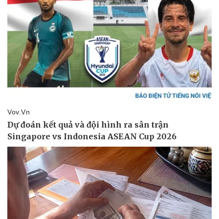
Vụ án
Vũ khí
Tin nóng
Việt Nam
Tư vấn luật
Phân tích