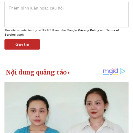
This site is protected by reCAPTCHA and the Google
Privacy Policy
and
Terms of
Service
apply.
Gửi tin
Kinh tế
Thị trường
Bất động sản
Giá vàng
Khởi nghiệp
Tiêu dùng
Tỷ giá
Chứng khoán