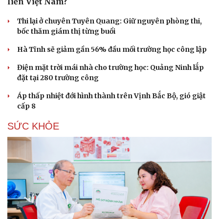
liền Việt Nam?
Thi lại ở chuyên Tuyên Quang: Giữ nguyên phòng thi,
bốc thăm giám thị từng buổi
Hà Tĩnh sẽ giảm gần 56% đầu mối trường học công lập
Điện mặt trời mái nhà cho trường học: Quảng Ninh lắp
đặt tại 280 trường công
Áp thấp nhiệt đới hình thành trên Vịnh Bắc Bộ, gió giật
cấp 8
SỨC KHỎE
Du lịch
Podcast
Tư vấn
Câu chuyện thời sự
Săn Tour
Đọc truyện đêm khuya
check-in
Cửa sổ tình yêu
Kể chuyện cho bé