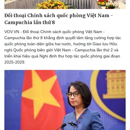
Thể thao
Ô tô - Xe máy
Bóng đá
Ô tô
Đối thoại Chính sách quốc phòng Việt Nam -
Lịch thi đấu bóng đá
Xe máy
Campuchia lần thứ 8
Thế giới thể thao
Tư vấn
eSports
VOV.VN - Đối thoại Chính sách quốc phòng Việt Nam -
Hậu trường
Campuchia lần thứ 8 khẳng định quyết tâm tăng cường hợp tác
quốc phòng toàn diện giữa hai nước, hướng tới Giao lưu Hữu
nghị Quốc phòng biên giới Việt Nam - Campuchia lần thứ 2 và
triển khai hiệu quả Nghị định thư hợp tác quốc phòng giai đoạn
2025-2029.