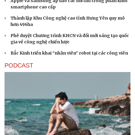
Apple và Samsung áp đảo các đối thủ trong phân khúc
smartphone cao cấp
Thành lập Khu Công nghệ cao tỉnh Hưng Yên quy mô
hơn 496ha
Phê duyệt Chương trình KHCN và đổi mới sáng tạo quốc
gia về công nghệ chiến lược
Sức khỏe
Đời sống
Bắc Kinh triển khai “nhân viên” robot tại các công viên
Dinh dưỡng - món ngon
Nhà đẹp
Cây thuốc
Blog
PODCAST
Sản phụ khoa
Tình yêu - Gia đình
Nhi khoa
Nam khoa
Làm đẹp - giảm cân
Phòng mạch online
Ăn sạch sống khỏe