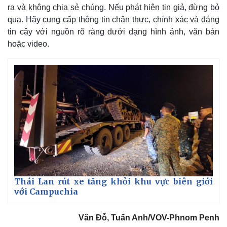
ra và không chia sẻ chúng. Nếu phát hiện tin giả, đừng bỏ
qua. Hãy cung cấp thông tin chân thực, chính xác và đáng
tin cậy với nguồn rõ ràng dưới dạng hình ảnh, văn bản
hoặc video.
Thế giới
Multimedia
Quan sát
Video
Cuộc sống đó đây
Ảnh
Thái Lan rút xe tăng khỏi khu vực biên giới
Hồ sơ
E-Magazine
với Campuchia
Infographic
Văn Đỗ, Tuấn Anh/VOV-Phnom Penh