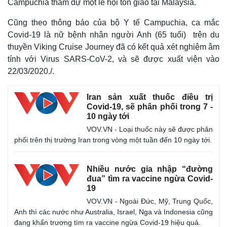
Campuchia tham dự một lễ hội tôn giáo tại Malaysia.
Cũng theo thông báo của bộ Y tế Campuchia, ca mắc
Covid-19 là nữ bệnh nhân người Anh (65 tuổi) trên du
thuyền Viking Cruise Journey đã có kết quả xét nghiệm âm
tính với Virus SARS-CoV-2, và sẽ được xuất viện vào
22/03/2020./.
Iran sản xuất thuốc điều trị
Covid-19, sẽ phân phối trong 7 -
10 ngày tới
VOV.VN - Loại thuốc này sẽ được phân
phối trên thị trường Iran trong vòng một tuần đến 10 ngày tới.
Nhiều nước gia nhập “đường
đua” tìm ra vaccine ngừa Covid-
19
VOV.VN - Ngoài Đức, Mỹ, Trung Quốc,
Anh thì các nước như Australia, Israel, Nga và Indonesia cũng
đang khẩn trương tìm ra vaccine ngừa Covid-19 hiệu quả.