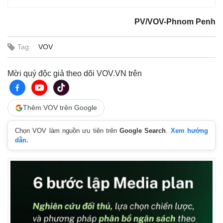
PV/VOV-Phnom Penh
Tag:
VOV
Mời quý độc giả theo dõi VOV.VN trên
Thêm VOV trên Google
Chọn VOV làm nguồn ưu tiên trên
Google Search
.
Xem hướng
Thế giới
Multimedia
dẫn.
Quan sát
Video
Cuộc sống đó đây
Ảnh
Hồ sơ
E-Magazine
Infographic