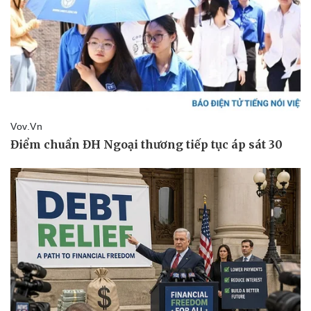
Kinh tế
Thị trường
Bất động sản
Giá vàng
Khởi nghiệp
Tiêu dùng
Tỷ giá
Chứng khoán
Giá cà phê