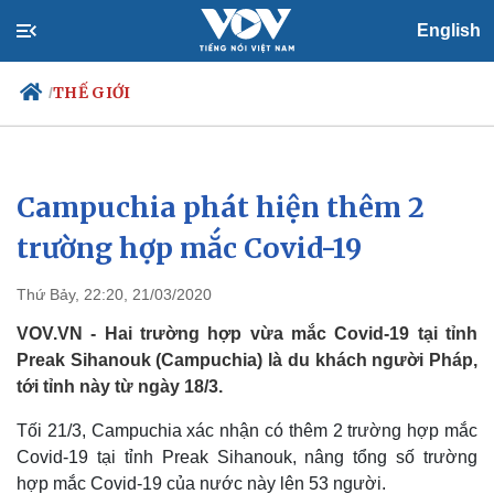
English
THẾ GIỚI
/
Campuchia phát hiện thêm 2
Chính trị
Xã hội
Đảng
Tin 24h
trường hợp mắc Covid-19
Tổ chức nhân sự
Dự báo thời tiết
Quốc hội
Giáo dục
Thứ Bảy, 22:20, 21/03/2020
Nhận diện sự thật
Dấu ấn VOV
Việc làm
VOV.VN - Hai trường hợp vừa mắc Covid-19 tại tỉnh
Biển đảo
Preak Sihanouk (Campuchia) là du khách người Pháp,
tới tỉnh này từ ngày 18/3.
Tối 21/3, Campuchia xác nhận có thêm 2 trường hợp mắc
Covid-19 tại tỉnh Preak Sihanouk, nâng tổng số trường
hợp mắc Covid-19 của nước này lên 53 người.