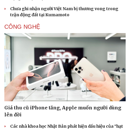
Thông tin doanh nghiệp
Sành điệu
Doanh nghiệp 24h
Tin Công nghệ
Chưa ghi nhận người Việt Nam bị thương vong trong
Doanh nhân
Trải nghiệm
trận động đất tại Kumamoto
Vì cộng đồng
Chuyển đổi số
CÔNG NGHỆ
Giá thu cũ iPhone tăng, Apple muốn người dùng
lên đời
Các nhà khoa học Nhật Bản phát hiện dấu hiệu của “hạt