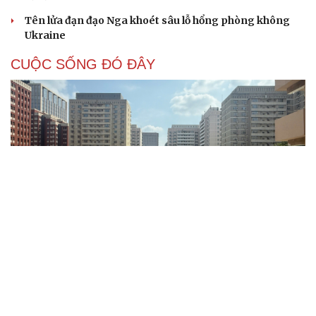
Tên lửa đạn đạo Nga khoét sâu lỗ hổng phòng không
Ukraine
CUỘC SỐNG ĐÓ ĐÂY
Bắc Kinh nới lỏng điều kiện mua nhà đối với
người không có hộ khẩu
Tòa án Israel cấm sử dụng cá sấu để canh giữ nhà tù