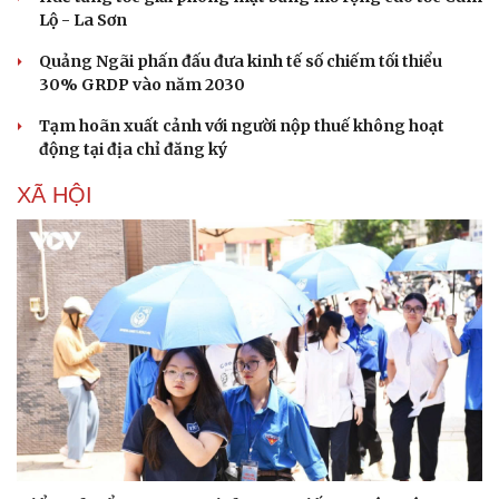
Lộ - La Sơn
Quảng Ngãi phấn đấu đưa kinh tế số chiếm tối thiểu
30% GRDP vào năm 2030
Tạm hoãn xuất cảnh với người nộp thuế không hoạt
Văn hóa
Giải trí
động tại địa chỉ đăng ký
Sân khấu - Điện ảnh
Nghệ sĩ
XÃ HỘI
Văn học
Thời trang
Âm nhạc
Sao Việt
Di sản