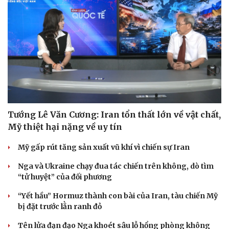
Du lịch
Podcast
Tư vấn
Câu chuyện thời sự
Săn Tour
Đọc truyện đêm khuya
Tướng Lê Văn Cương: Iran tổn thất lớn về vật chất,
check-in
Cửa sổ tình yêu
Mỹ thiệt hại nặng về uy tín
Kể chuyện cho bé
Hạt giống tâm hồn
Mỹ gấp rút tăng sản xuất vũ khí vì chiến sự Iran
Nga và Ukraine chạy đua tác chiến trên không, dò tìm
“tử huyệt” của đối phương
“Yết hầu” Hormuz thành con bài của Iran, tàu chiến Mỹ
bị đặt trước lằn ranh đỏ
Tên lửa đạn đạo Nga khoét sâu lỗ hổng phòng không