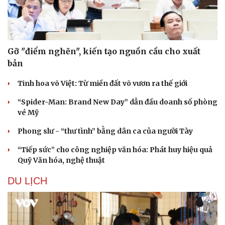
Sức khỏe
Đời sống
Dinh dưỡng - món ngon
Nhà đẹp
Cây thuốc
Blog
Sản phụ khoa
Tình yêu - Gia đình
Nhi khoa
Gỡ "điểm nghẽn", kiến tạo nguồn cầu cho xuất
Nam khoa
bản
Làm đẹp - giảm cân
Phòng mạch online
Tinh hoa võ Việt: Từ miền đất võ vươn ra thế giới
Ăn sạch sống khỏe
“Spider-Man: Brand New Day” dẫn đầu doanh số phòng
vé Mỹ
Phong slư - “thư tình” bằng dân ca của người Tày
“Tiếp sức” cho công nghiệp văn hóa: Phát huy hiệu quả
Quỹ Văn hóa, nghệ thuật
DU LỊCH