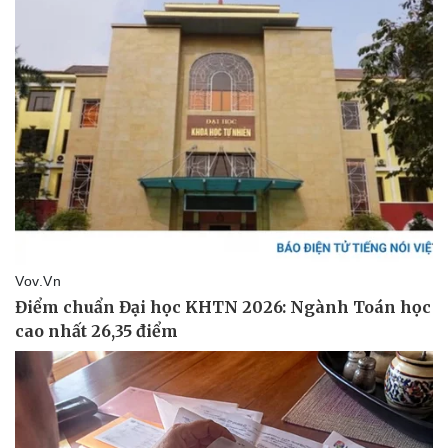
Pháp luật
Quân sự - Quốc phòng
Vụ án
Vũ khí
Tin nóng
Việt Nam
Tư vấn luật
Phân tích