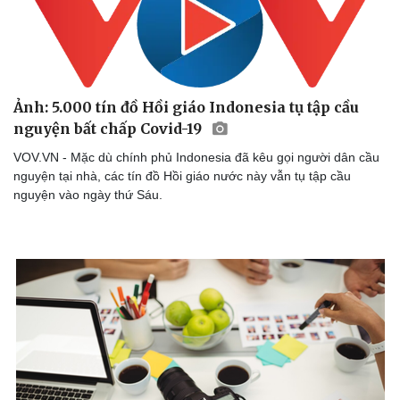
Ảnh: 5.000 tín đồ Hồi giáo Indonesia tụ tập cầu
nguyện bất chấp Covid-19
VOV.VN - Mặc dù chính phủ Indonesia đã kêu gọi người dân cầu
nguyện tại nhà, các tín đồ Hồi giáo nước này vẫn tụ tập cầu
nguyện vào ngày thứ Sáu.
Thể thao
Ô tô - Xe máy
Bóng đá
Ô tô
Lịch thi đấu bóng đá
Xe máy
Thế giới thể thao
Tư vấn