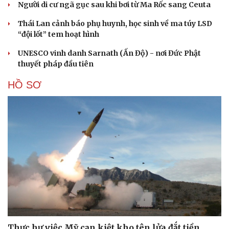
Người di cư ngã gục sau khi bơi từ Ma Rốc sang Ceuta
Thái Lan cảnh báo phụ huynh, học sinh về ma túy LSD
“đội lốt” tem hoạt hình
UNESCO vinh danh Sarnath (Ấn Độ) - nơi Đức Phật
thuyết pháp đầu tiên
HỒ SƠ
Thực hư việc Mỹ cạn kiệt kho tên lửa đắt tiền