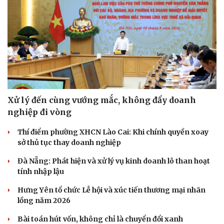
Xử lý đến cùng vướng mắc, không đẩy doanh
nghiệp đi vòng
Thí điểm phường XHCN Lào Cai: Khi chính quyền xoay
sở thủ tục thay doanh nghiệp
Đà Nẵng: Phát hiện và xử lý vụ kinh doanh lô than hoạt
tính nhập lậu
Du lịch
Podcast
Hưng Yên tổ chức Lễ hội và xúc tiến thương mại nhãn
Tư vấn
Câu chuyện thời sự
lồng năm 2026
Săn Tour
Đọc truyện đêm khuya
check-in
Cửa sổ tình yêu
Bài toán hút vốn, không chỉ là chuyển đổi xanh
Kể chuyện cho bé