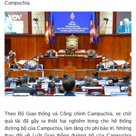
Campuchia.
Thế giới
Multimedia
Quan sát
Video
Cuộc sống đó đây
Ảnh
Hồ sơ
E-Magazine
Theo Bộ Giao thông và Công chính Campuchia, xe chở
Infographic
quá tải đã gây ra thiệt hại nghiêm trọng cho hệ thống
đường bộ của Campuchia, làm tăng chi phí bảo trì. Những
thay đổi về Luật Giao thông đường bộ của Campuchia