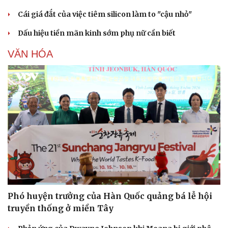
Cái giá đắt của việc tiêm silicon làm to "cậu nhỏ"
Dấu hiệu tiền mãn kinh sớm phụ nữ cần biết
VĂN HÓA
Văn hóa
Giải trí
Sân khấu - Điện ảnh
Nghệ sĩ
Văn học
Thời trang
Âm nhạc
Sao Việt
Phó huyện trưởng của Hàn Quốc quảng bá lễ hội
Di sản
truyền thống ở miền Tây