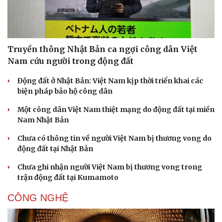
Truyền thông Nhật Bản ca ngợi công dân Việt
Nam cứu người trong động đất
Sức khỏe
Đời sống
Động đất ở Nhật Bản: Việt Nam kịp thời triển khai các
Dinh dưỡng - món ngon
Nhà đẹp
biện pháp bảo hộ công dân
Cây thuốc
Blog
Một công dân Việt Nam thiệt mạng do động đất tại miền
Sản phụ khoa
Tình yêu - Gia đình
Nam Nhật Bản
Nhi khoa
Nam khoa
Chưa có thông tin về người Việt Nam bị thương vong do
Làm đẹp - giảm cân
động đất tại Nhật Bản
Phòng mạch online
Ăn sạch sống khỏe
Chưa ghi nhận người Việt Nam bị thương vong trong
trận động đất tại Kumamoto
CÔNG NGHỆ