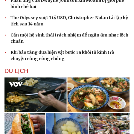
Phản ứng của Dwayne Johnson khi Moana bị giới phê
bình chê bai
The Odyssey vượt 1 tỷ USD, Christopher Nolan tái lập kỳ
tích sau 14 năm
Cần một hệ sinh thái trách nhiệm để ngăn âm nhạc lệch
chuẩn
Khi bảo tàng đưa hiện vật bước ra khỏi tủ kính trò
chuyện cùng công chúng
DU LỊCH