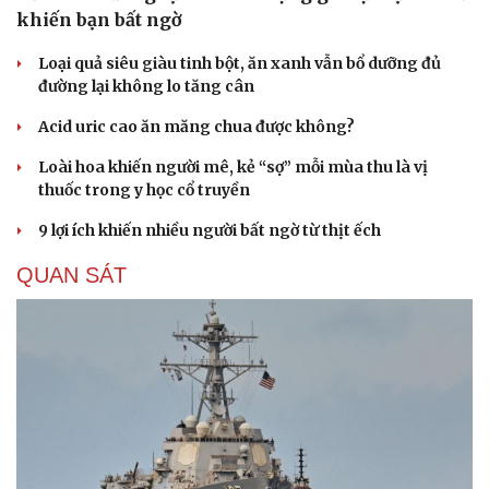
khiến bạn bất ngờ
Loại quả siêu giàu tinh bột, ăn xanh vẫn bổ dưỡng đủ
đường lại không lo tăng cân
Acid uric cao ăn măng chua được không?
Loài hoa khiến người mê, kẻ “sợ” mỗi mùa thu là vị
thuốc trong y học cổ truyền
9 lợi ích khiến nhiều người bất ngờ từ thịt ếch
QUAN SÁT
Cải chính