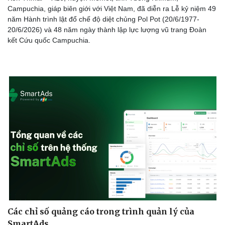
Campuchia, giáp biên giới với Việt Nam, đã diễn ra Lễ kỷ niệm 49
năm Hành trình lật đổ chế độ diệt chủng Pol Pot (20/6/1977-
20/6/2026) và 48 năm ngày thành lập lực lượng vũ trang Đoàn
kết Cứu quốc Campuchia.
Doanh nghiệp
Công nghệ
Thông tin doanh nghiệp
Sành điệu
Doanh nghiệp 24h
Tin Công nghệ
Doanh nhân
Trải nghiệm
Vì cộng đồng
Chuyển đổi số
Các chỉ số quảng cáo trong trình quản lý của
SmartAds