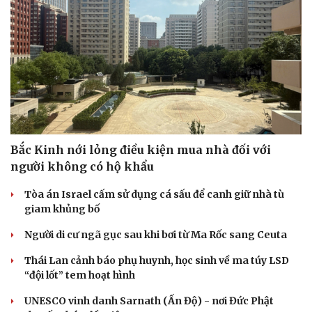
Bắc Kinh nới lỏng điều kiện mua nhà đối với
người không có hộ khẩu
Tòa án Israel cấm sử dụng cá sấu để canh giữ nhà tù
giam khủng bố
Người di cư ngã gục sau khi bơi từ Ma Rốc sang Ceuta
Thái Lan cảnh báo phụ huynh, học sinh về ma túy LSD
“đội lốt” tem hoạt hình
UNESCO vinh danh Sarnath (Ấn Độ) - nơi Đức Phật