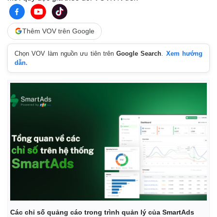
Thêm VOV trên Google
Chọn VOV làm nguồn ưu tiên trên
Google Search
.
Xem hướng
dẫn.
Kinh tế
Thị trường
Bất động sản
Giá vàng
Khởi nghiệp
Tiêu dùng
Tỷ giá
Chứng khoán
Các chỉ số quảng cáo trong trình quản lý của SmartAds