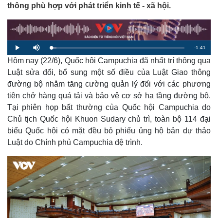
thông phù hợp với phát triển kinh tế - xã hội.
R
-
1:41
L
P
M
o
l
u
a
Hôm nay (22/6), Quốc hội Campuchia đã nhất trí thông qua
a
t
e
d
y
e
e
Luật sửa đổi, bổ sung một số điều của Luật Giao thông
d
m
:
đường bộ nhằm tăng cường quản lý đối với các phương
4
.
a
0
tiện chở hàng quá tải và bảo vệ cơ sở hạ tầng đường bộ.
2
%
Tại phiên họp bất thường của Quốc hội Campuchia do
i
Chủ tịch Quốc hội Khuon Sudary chủ trì, toàn bộ 114 đại
n
biểu Quốc hội có mặt đều bỏ phiếu ủng hộ bản dự thảo
i
Luật do Chính phủ Campuchia đệ trình.
n
g
T
i
m