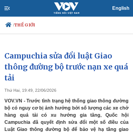
English
THẾ GIỚI
/
Campuchia sửa đổi luật Giao
Chính trị
Xã hội
Đảng
Tin 24h
thông đường bộ trước nạn xe quá
Tổ chức nhân sự
Dự báo thời tiết
tải
Quốc hội
Giáo dục
Nhận diện sự thật
Dấu ấn VOV
Việc làm
Thứ Hai, 19:49, 22/06/2026
Biển đảo
VOV.VN - Trước tình trạng hệ thống giao thông đường
bộ có nguy cơ bị ảnh hưởng bởi số lượng các xe chở
hàng quá tải có xu hướng gia tăng, Quốc hội
Campuchia đã quyết định sửa đổi một số điều của
Luật Giao thông đường bộ để bảo vệ hạ tầng giao