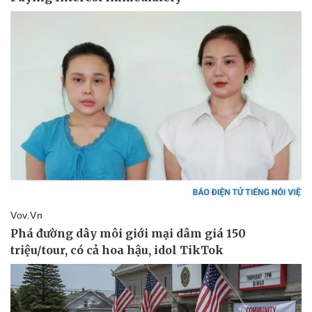
Vụ án
Vũ khí
Tin nóng
Việt Nam
Tư vấn luật
Phân tích