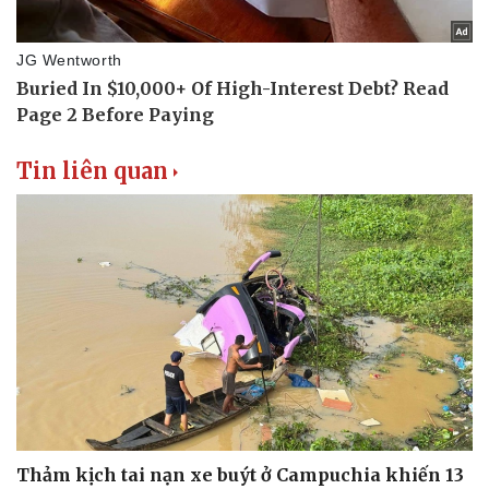
Thể thao
Ô tô - Xe máy
Bóng đá
Ô tô
Lịch thi đấu bóng đá
Xe máy
Thế giới thể thao
Tư vấn
eSports
Hậu trường
Tin liên quan
Thảm kịch tai nạn xe buýt ở Campuchia khiến 13