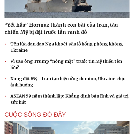
“Yết hầu” Hormuz thành con bài của Iran, tàu
chiến Mỹ bị đặt trước lằn ranh đỏ
Tên lửa đạn đạo Nga khoét sâu lỗ hổng phòng không
Ukraine
Vì sao ông Trump “nóng mặt” trước tin Mỹ thiếu tên
lửa?
Xung đột Mỹ - Iran tạo hiệu ứng domino, Ukraine chịu
ảnh hưởng
ASEAN 59 năm thành lập: Khẳng định bản lĩnh và giá trị
sức hút
CUỘC SỐNG ĐÓ ĐÂY