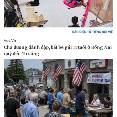
Kinh tế
Thị trường
Bất động sản
Giá vàng
Khởi nghiệp
Tiêu dùng
Tỷ giá
Chứng khoán