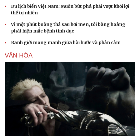
Du lịch biển Việt Nam: Muốn bứt phá phải vượt khỏi lợi
thế tự nhiên
Vì một phút buông thả sau hơi men, tôi bàng hoàng
phát hiện mắc bệnh tình dục
Ranh giới mong manh giữa hài hước và phản cảm
Sức khỏe
Đời sống
VĂN HÓA
Dinh dưỡng - món ngon
Nhà đẹp
Cây thuốc
Blog
Sản phụ khoa
Tình yêu - Gia đình
Nhi khoa
Nam khoa
Làm đẹp - giảm cân
Phòng mạch online
Ăn sạch sống khỏe