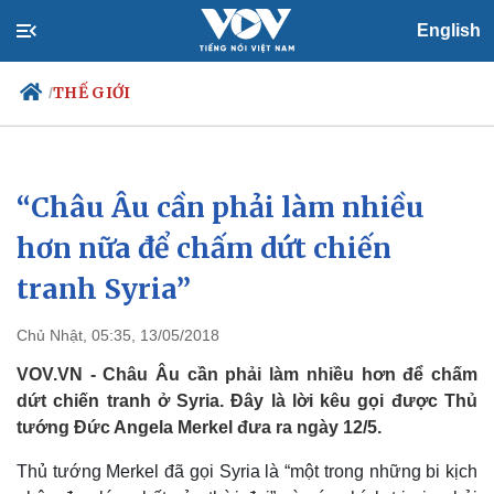
English
THẾ GIỚI
/
“Châu Âu cần phải làm nhiều
Chính trị
Xã hội
Đảng
Tin 24h
hơn nữa để chấm dứt chiến
Tổ chức nhân sự
Dự báo thời tiết
tranh Syria”
Quốc hội
Giáo dục
Nhận diện sự thật
Dấu ấn VOV
Việc làm
Chủ Nhật, 05:35, 13/05/2018
Biển đảo
VOV.VN - Châu Âu cần phải làm nhiều hơn để chấm
dứt chiến tranh ở Syria. Đây là lời kêu gọi được Thủ
tướng Đức Angela Merkel đưa ra ngày 12/5.
Thủ tướng Merkel đã gọi Syria là “một trong những bi kịch