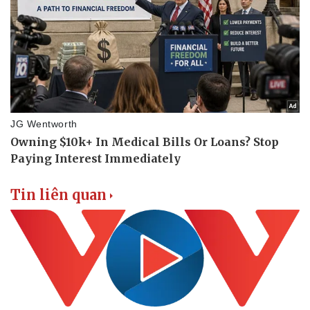
Vụ án
Vũ khí
Tin nóng
Việt Nam
Tư vấn luật
Phân tích
Tin liên quan