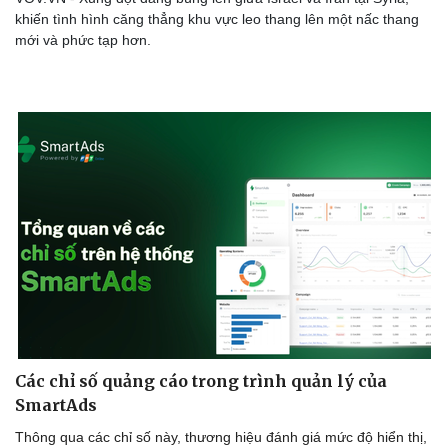
Thể thao
Ô tô - Xe máy
khiến tình hình căng thẳng khu vực leo thang lên một nấc thang
mới và phức tạp hơn.
Bóng đá
Ô tô
Lịch thi đấu bóng đá
Xe máy
Thế giới thể thao
Tư vấn
eSports
Hậu trường
Các chỉ số quảng cáo trong trình quản lý của
SmartAds
Thông qua các chỉ số này, thương hiệu đánh giá mức độ hiển thị,