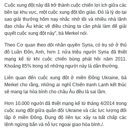
Cuộc xung đột này đã trở thành cuộc chiến lợi ích giữa các
bên tại khu vực, một cuộc xung đột tôn giáo. Đó là lý do tại
sao giải thưởng hôm nay nhắc nhở tôi và nhiều nhà lãnh
đạo châu Âu khác về điều chúng ta cần phải làm để giải
quyết cuộc xung đột này”, bà Merkel nói.
Theo Cơ quan theo dõi nhân quyền Syria, có trụ sở ở thủ
đô Luân Đôn, Anh, hơn 1 nửa triệu người Syria đã thiệt
mạng kể từ khi cuộc chiến bùng phát hồi năm 2011.
Khoảng 85% trong số những người này là dân thường.
Liên quan đến cuộc xung đột ở miền Đông Ukraine, bà
Merkel cho rằng, những ai nghĩ Chiến tranh Lạnh kết thúc
sẽ mang lại hòa bình cho châu Âu đều là sai lầm.
Hơn 10.000 người đã thiệt mạng kể từ tháng 4/2014 trong
cuộc xung đột giữa quân đội Ukraine và các lực lượng đối
lập ở miền Đông. Đụng độ liên tục xảy ra bất chấp các
lệnh ngừng bắn và nỗ lực ngoại giao hòa bình./.