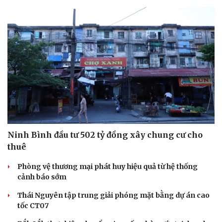
Ninh Bình đầu tư 502 tỷ đồng xây chung cư cho
thuê
Văn hóa
Giải trí
Sân khấu - Điện ảnh
Nghệ sĩ
Phòng vệ thương mại phát huy hiệu quả từ hệ thống
Văn học
Thời trang
cảnh báo sớm
Âm nhạc
Sao Việt
Di sản
Thái Nguyên tập trung giải phóng mặt bằng dự án cao
tốc CT07