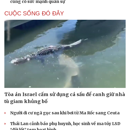
củng cố sức mạnh quân sự
CUỘC SỐNG ĐÓ ĐÂY
Tòa án Israel cấm sử dụng cá sấu để canh giữ nhà
tù giam khủng bố
Người di cư ngã gục sau khi bơi từ Ma Rốc sang Ceuta
Thái Lan cảnh báo phụ huynh, học sinh về ma túy LSD
“đội lốt” tem hoạt hình