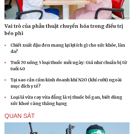
Vai trò của phẫu thuật chuyển hóa trong điều trị
béo phì
Chiết xuất đậu đen mang lại lợi ích gì cho sức khỏe, làn
da?
Tuổi 70 uống 5 loại thuốc mỗi ngày: Giá như chuẩn bị từ
tuổi 40
Tại sao cần cấm kinh doanh khí N2O (khí cười) ngoài
mục đích y tế?
Loại lá vừa cay vừa đắng là vị thuốc bổ gan, biết dùng
sức khoẻ càng thăng hạng
Du lịch
Podcast
Tư vấn
Câu chuyện thời sự
QUAN SÁT
Săn Tour
Đọc truyện đêm khuya
check-in
Cửa sổ tình yêu
Kể chuyện cho bé