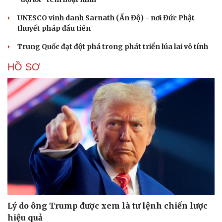
UNESCO vinh danh Sarnath (Ấn Độ) - nơi Đức Phật
thuyết pháp đầu tiên
Trung Quốc đạt đột phá trong phát triển lúa lai vô tính
HỒ SƠ
Lý do ông Trump được xem là tư lệnh chiến lược
Cải chính
hiệu quả