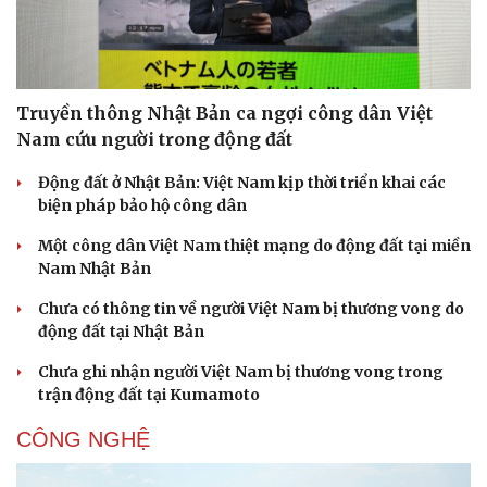
Doanh nghiệp
Công nghệ
Truyền thông Nhật Bản ca ngợi công dân Việt
Thông tin doanh nghiệp
Sành điệu
Nam cứu người trong động đất
Doanh nghiệp 24h
Tin Công nghệ
Doanh nhân
Trải nghiệm
Động đất ở Nhật Bản: Việt Nam kịp thời triển khai các
Vì cộng đồng
Chuyển đổi số
biện pháp bảo hộ công dân
Một công dân Việt Nam thiệt mạng do động đất tại miền
Nam Nhật Bản
Chưa có thông tin về người Việt Nam bị thương vong do
động đất tại Nhật Bản
Chưa ghi nhận người Việt Nam bị thương vong trong
trận động đất tại Kumamoto
CÔNG NGHỆ