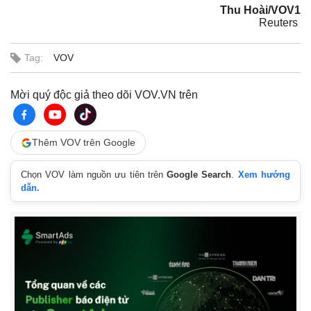
Thu Hoài/VOV1
Reuters ​
Tag:
VOV
Mời quý độc giả theo dõi VOV.VN trên
Thêm VOV trên Google
Chọn VOV làm nguồn ưu tiên trên
Google Search
.
Xem hướng
dẫn.
Thế giới
Multimedia
Quan sát
Video
Cuộc sống đó đây
Ảnh
Hồ sơ
E-Magazine
Infographic