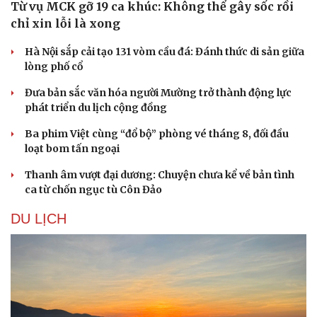
Từ vụ MCK gỡ 19 ca khúc: Không thể gây sốc rồi
chỉ xin lỗi là xong
Hà Nội sắp cải tạo 131 vòm cầu đá: Đánh thức di sản giữa
lòng phố cổ
Đưa bản sắc văn hóa người Mường trở thành động lực
phát triển du lịch cộng đồng
Ba phim Việt cùng “đổ bộ” phòng vé tháng 8, đối đầu
loạt bom tấn ngoại
Thanh âm vượt đại dương: Chuyện chưa kể về bản tình
ca từ chốn ngục tù Côn Đảo
DU LỊCH