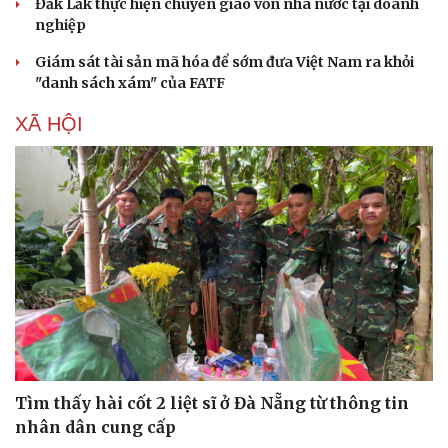
Đắk Lắk thực hiện chuyển giao vốn nhà nước tại doanh
nghiệp
Giám sát tài sản mã hóa để sớm đưa Việt Nam ra khỏi
"danh sách xám" của FATF
XÃ HỘI
Tìm thấy hài cốt 2 liệt sĩ ở Đà Nẵng từ thông tin
nhân dân cung cấp