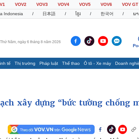
V1
VOV2
VOV3
VOV4
VOV5
VOV6
VOV GT
a Indonesia
/
日本語
/
ខ្មែរ
/
한국어
/
ພາ
Thứ Năm, ngày 6 tháng 8 năm 2026
Po
inh tế
Thị trường
Pháp luật
Thể thao
Ô tô - Xe máy
Doanh nghi
Thế giới
Multimedia
K
Quan sát
Video
B
Cuộc sống đó đây
Ảnh
K
Hồ sơ
E-Magazine
oạch xây dựng “bức tường chống 
Infographic
Thể thao
Ô tô - Xe máy
D
Bóng đá
Ô tô
T