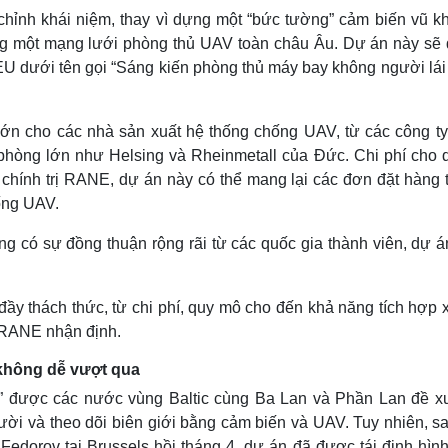
hỉnh khái niệm, thay vì dựng một “bức tường” cảm biến vũ kh
ng một mạng lưới phòng thủ UAV toàn châu Âu. Dự án này sẽ
 EU dưới tên gọi “Sáng kiến phòng thủ máy bay không người lái
lớn cho các nhà sản xuất hệ thống chống UAV, từ các công ty
 phòng lớn như Helsing và Rheinmetall của Đức. Chi phí cho 
chính trị RANE, dự án này có thể mang lại các đơn đặt hàng tr
hống UAV.
g có sự đồng thuận rộng rãi từ các quốc gia thành viên, dự á
ầy thách thức, từ chi phí, quy mô cho đến khả năng tích hợp 
a RANE nhận định.
 không dễ vượt qua
” được các nước vùng Baltic cùng Ba Lan và Phần Lan đề xu
i và theo dõi biên giới bằng cảm biến và UAV. Tuy nhiên, sa
Fedorov tại Brussels hồi tháng 4, dự án đã được tái định hình