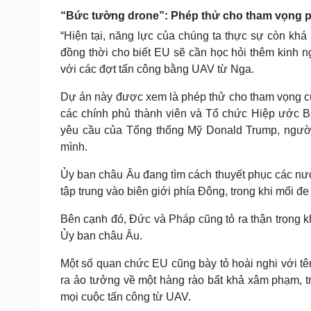
“Bức tường drone”: Phép thử cho tham vọng 
“Hiện tại, năng lực của chúng ta thực sự còn kh
đồng thời cho biết EU sẽ cần học hỏi thêm kinh 
với các đợt tấn công bằng UAV từ Nga.
Dự án này được xem là phép thử cho tham vọng củ
các chính phủ thành viên và Tổ chức Hiệp ước B
yêu cầu của Tổng thống Mỹ Donald Trump, người 
mình.
Ủy ban châu Âu đang tìm cách thuyết phục các n
tập trung vào biên giới phía Đông, trong khi mối đe
Bên cạnh đó, Đức và Pháp cũng tỏ ra thận trọng 
Ủy ban châu Âu.
Một số quan chức EU cũng bày tỏ hoài nghi với tên
ra ảo tưởng về một hàng rào bất khả xâm phạm, t
mọi cuộc tấn công từ UAV.