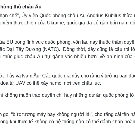
phòng thủ châu Âu
á hạn chế”, Ủy viên Quốc phòng châu Âu Andrius Kubilus thừa 
nghiệm thực chiến của Ukraine, quốc gia đã có gần bốn năm đố
a EU trong lĩnh vực quốc phòng, vốn lâu nay thuộc thẩm quyề
ắc Đại Tây Dương (NATO). Đồng thời, đây cũng là câu trả lờ
thúc giục châu Âu “tự gánh vác nhiều hơn” về an ninh của 
ước Tây và Nam Âu. Các quốc gia này cho rằng ý tưởng ban đầ
 dọa từ UAV có thể xảy ra mọi nơi trên châu lục.
khi không muốn trao quyền chỉ huy những dự án quốc phòng lớ
 gọi “bức tường máy bay không người lái”, cho rằng cái tên n
rong khi thực tế không có hệ thống nào có thể đánh chặn hoàn