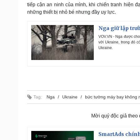
tiếp cận an ninh của mình, khi chiến tranh hiện đạ
những thiết bị nhỏ bé nhưng đầy uy lực.
Nga giữ lập trư
VOV.VN - Nga được cho l
với Ukraine, trong đó c
Ukraine.
Tag:
Nga
Ukraine
bức tường máy bay không n
Mời quý độc giả theo
SmartAds chính 