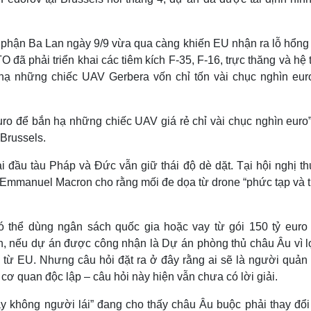
phận Ba Lan ngày 9/9 vừa qua càng khiến EU nhận ra lỗ hổng 
đã phải triển khai các tiêm kích F-35, F-16, trực thăng và hệ
 hạ những chiếc UAV Gerbera vốn chỉ tốn vài chục nghìn eur
uro để bắn hạ những chiếc UAV giá rẻ chỉ vài chục nghìn euro”
Brussels.
 đầu tàu Pháp và Đức vẫn giữ thái độ dè dặt. Tại hội nghị t
mmanuel Macron cho rằng mối đe dọa từ drone “phức tạp và ti
 thể dùng ngân sách quốc gia hoặc vay từ gói 150 tỷ euro 
n, nếu dự án được công nhận là Dự án phòng thủ châu Âu vì lợ
từ EU. Nhưng câu hỏi đặt ra ở đây rằng ai sẽ là người quản 
ơ quan độc lập – câu hỏi này hiện vẫn chưa có lời giải.
y không người lái” đang cho thấy châu Âu buộc phải thay đổi