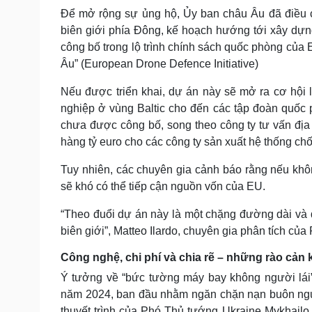
Để mở rộng sự ủng hộ, Ủy ban châu Âu đã điều c
biên giới phía Đông, kế hoạch hướng tới xây dự
công bố trong lộ trình chính sách quốc phòng của
Âu” (European Drone Defence Initiative)
Nếu được triển khai, dự án này sẽ mở ra cơ hội 
nghiệp ở vùng Baltic cho đến các tập đoàn quốc
chưa được công bố, song theo công ty tư vấn địa 
hàng tỷ euro cho các công ty sản xuất hệ thống c
Tuy nhiên, các chuyên gia cảnh báo rằng nếu khôn
sẽ khó có thể tiếp cận nguồn vốn của EU.
“Theo đuổi dự án này là một chặng đường dài và đ
biên giới”, Matteo Ilardo, chuyên gia phân tích củ
Công nghệ, chi phí và chia rẽ – những rào cản
Ý tưởng về “bức tường máy bay không người lái
năm 2024, ban đầu nhằm ngăn chặn nạn buôn ngườ
thuyết trình của Phó Thủ tướng Ukraine Mykhailo 