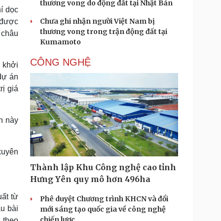
thương vong do động đất tại Nhật Bản
í dọc
Chưa ghi nhận người Việt Nam bị
 được
thương vong trong trận động đất tại
 châu
Kumamoto
CÔNG NGHỆ
 khởi
dự án
ị giá
n này
xuyên
Thành lập Khu Công nghệ cao tỉnh
Hưng Yên quy mô hơn 496ha
ất từ
Phê duyệt Chương trình KHCN và đổi
u bài
mới sáng tạo quốc gia về công nghệ
chiến lược
 theo