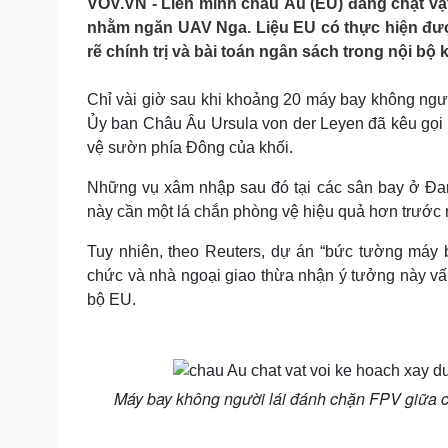
VOV.VN - Liên minh châu Âu (EU) đang chật v
Tin nóng
Việt Nam
nhằm ngăn UAV Nga. Liệu EU có thực hiện được
Tư vấn luật
Phân tích
rẽ chính trị và bài toán ngân sách trong nội bộ k
Chỉ vài giờ sau khi khoảng 20 máy bay không ngư
Sức khỏe
Đời sống
Ủy ban Châu Âu Ursula von der Leyen đã kêu gọi
Dinh dưỡng - món ngon
Nhà đẹp
vệ sườn phía Đông của khối.
Cây thuốc
Blog
Sản phụ khoa
Tình yêu - Gia đình
Những vụ xâm nhập sau đó tại các sân bay ở Đan
Nhi khoa
này cần một lá chắn phòng vệ hiệu quả hơn trước m
Nam khoa
Làm đẹp - giảm cân
Tuy nhiên, theo Reuters, dự án “bức tường máy 
Phòng mạch online
chức và nhà ngoại giao thừa nhận ý tưởng này vấp p
Ăn sạch sống khỏe
bộ EU.
Cải chính
Máy bay không người lái đánh chặn FPV giữa c