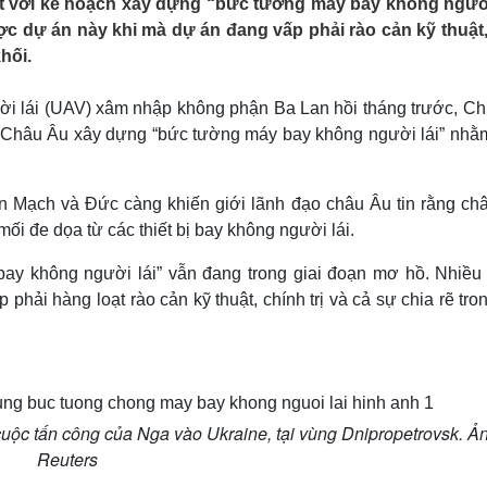
ật với kế hoạch xây dựng “bức tường máy bay không người
Lịch thi đấu bóng đá
Xe máy
 dự án này khi mà dự án đang vấp phải rào cản kỹ thuật,
Thế giới thể thao
Tư vấn
hối.
eSports
V
Hậu trường
ời lái (UAV) xâm nhập không phận Ba Lan hồi tháng trước, Chủ
Văn hóa
Giải trí
D
 Châu Âu xây dựng “bức tường máy bay không người lái” nhằ
Sân khấu - Điện ảnh
Nghệ sĩ
Văn học
Thời trang
Âm nhạc
Sao Việt
c
 Mạch và Đức càng khiến giới lãnh đạo châu Âu tin rằng châ
Di sản
ối đe dọa từ các thiết bị bay không người lái.
bay không người lái” vẫn đang trong giai đoạn mơ hồ. Nhiều
hải hàng loạt rào cản kỹ thuật, chính trị và cả sự chia rẽ tro
uộc tấn công của Nga vào Ukraine, tại vùng Dnipropetrovsk. Ả
Reuters