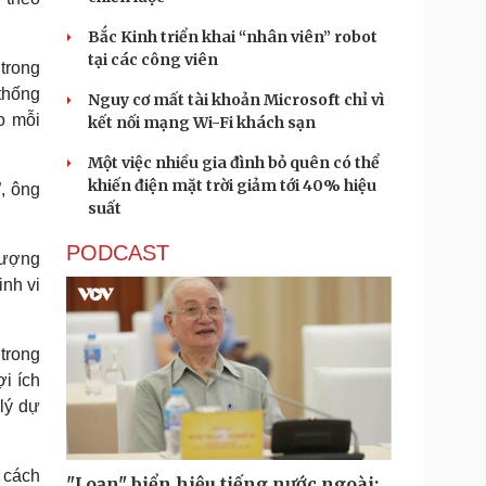
Bắc Kinh triển khai “nhân viên” robot
tại các công viên
trong
 thống
Nguy cơ mất tài khoản Microsoft chỉ vì
o mỗi
kết nối mạng Wi-Fi khách sạn
Một việc nhiều gia đình bỏ quên có thể
khiến điện mặt trời giảm tới 40% hiệu
, ông
suất
PODCAST
hượng
nh vi
trong
i ích
lý dự
 cách
"Loạn" biển hiệu tiếng nước ngoài: