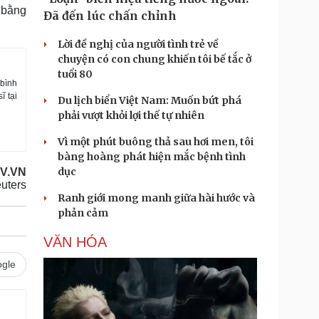
g bằng
Đã đến lúc chấn chỉnh
Lời đề nghị của người tình trẻ về
chuyện có con chung khiến tôi bế tắc ở
tuổi 80
 bình
ĩ tại
Du lịch biển Việt Nam: Muốn bứt phá
phải vượt khỏi lợi thế tự nhiên
Vì một phút buông thả sau hơi men, tôi
bàng hoàng phát hiện mắc bệnh tình
dục
OV.VN
uters
Ranh giới mong manh giữa hài hước và
phản cảm
VĂN HÓA
gle