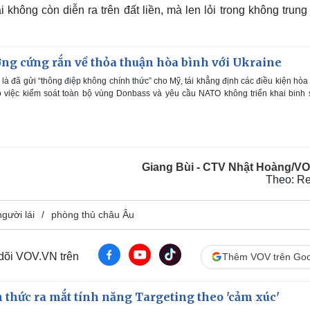
i không còn diễn ra trên đất liền, mà len lỏi trong không trun
ờng cứng rắn về thỏa thuận hòa bình với Ukraine
à đã gửi “thông điệp không chính thức” cho Mỹ, tái khẳng định các điều kiện hòa
ó việc kiểm soát toàn bộ vùng Donbass và yêu cầu NATO không triển khai binh s
Giang Bùi - CTV Nhật Hoàng/V
Theo: Re
gười lái
phòng thủ châu Âu
 dõi VOV.VN trên
Thêm VOV trên Goo
thức ra mắt tính năng Targeting theo 'cảm xúc'