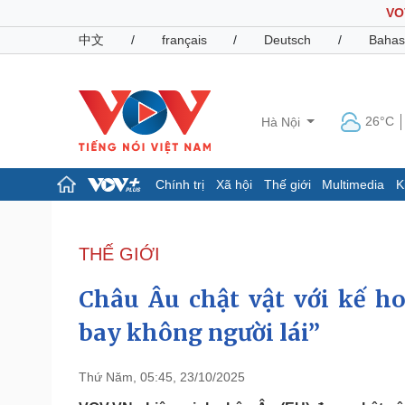
VO
中文
/
français
/
Deutsch
/
Bahas
26°C
Hà Nội
Chính trị
Xã hội
Thế giới
Multimedia
K
Chính trị
Xã hội
Đảng
Tin 24h
THẾ GIỚI
Tổ chức nhân sự
Dự báo thời tiết
Quốc hội
Giáo dục
Châu Âu chật vật với kế h
Nhận diện sự thật
Dấu ấn VOV
Việc làm
bay không người lái”
Biển đảo
Pháp luật
Quân sự - Quốc phòng
Thứ Năm, 05:45, 23/10/2025
Vụ án
Vũ khí