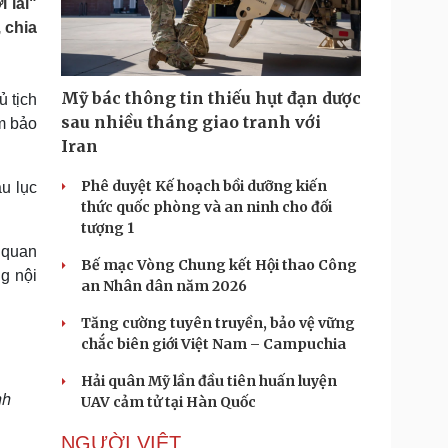
 lái"
Doanh nghiệp 24h
Tin Công nghệ
 chia
Doanh nhân
Trải nghiệm
ì cộng đồng
Chuyển đổi số
Mỹ bác thông tin thiếu hụt đạn dược
 tịch
u lịch
Podcast
sau nhiều tháng giao tranh với
m bảo
Tư vấn
Câu chuyện thời sự
Iran
Săn Tour
Đọc truyện đêm khuya
heck-in
Cửa sổ tình yêu
Phê duyệt Kế hoạch bồi dưỡng kiến
u lục
Kể chuyện cho bé
thức quốc phòng và an ninh cho đối
Hạt giống tâm hồn
tượng 1
 quan
Bế mạc Vòng Chung kết Hội thao Công
ng nội
an Nhân dân năm 2026
Tăng cường tuyên truyền, bảo vệ vững
chắc biên giới Việt Nam – Campuchia
Hải quân Mỹ lần đầu tiên huấn luyện
nh
UAV cảm tử tại Hàn Quốc
NGƯỜI VIỆT