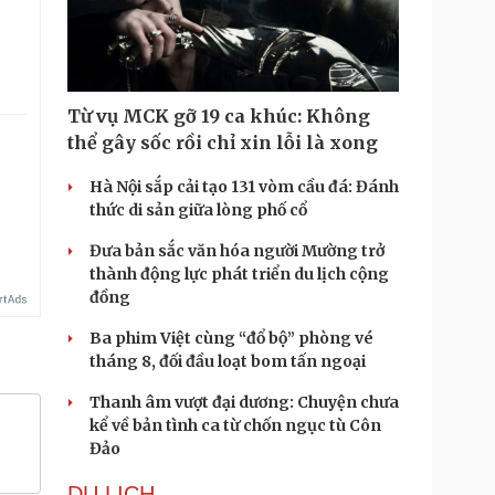
Từ vụ MCK gỡ 19 ca khúc: Không
thể gây sốc rồi chỉ xin lỗi là xong
Hà Nội sắp cải tạo 131 vòm cầu đá: Đánh
thức di sản giữa lòng phố cổ
Đưa bản sắc văn hóa người Mường trở
thành động lực phát triển du lịch cộng
đồng
Ba phim Việt cùng “đổ bộ” phòng vé
tháng 8, đối đầu loạt bom tấn ngoại
Thanh âm vượt đại dương: Chuyện chưa
kể về bản tình ca từ chốn ngục tù Côn
Đảo
DU LỊCH