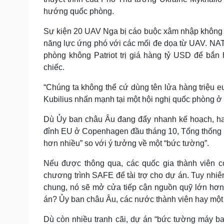
hướng quốc phòng.
Sự kiện 20 UAV Nga bị cáo buộc xâm nhập không 
năng lực ứng phó với các mối đe dọa từ UAV. NATO 
phòng không Patriot trị giá hàng tỷ USD để bắn
chiếc.
“Chúng ta không thể cứ dùng tên lửa hàng triệu e
Kubilius nhấn mạnh tại một hội nghị quốc phòng ở 
Dù Ủy ban châu Âu đang đẩy nhanh kế hoạch, hai
đỉnh EU ở Copenhagen đầu tháng 10, Tổng thống E
hơn nhiều” so với ý tưởng về một “bức tường”.
Nếu được thông qua, các quốc gia thành viên có
chương trình SAFE để tài trợ cho dự án. Tuy nhiê
chung, nó sẽ mở cửa tiếp cận nguồn quỹ lớn hơn 
án? Ủy ban châu Âu, các nước thành viên hay một c
Dù còn nhiều tranh cãi, dự án “bức tường máy ba