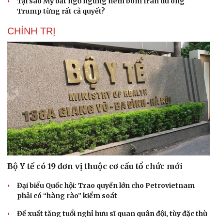
Tại sao Mỹ bất ngờ ngừng ném bom Iran dù ông
Trump từng rất cả quyết?
CHÍNH TRỊ
Bộ Y tế có 19 đơn vị thuộc cơ cấu tổ chức mới
Đại biểu Quốc hội: Trao quyền lớn cho Petrovietnam
phải có “hàng rào” kiểm soát
Đề xuất tăng tuổi nghỉ hưu sĩ quan quân đội, tùy đặc thù