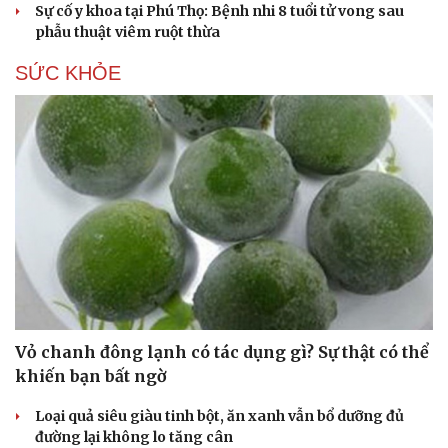
Sự cố y khoa tại Phú Thọ: Bệnh nhi 8 tuổi tử vong sau
Hạt giống tâm hồn
phẫu thuật viêm ruột thừa
SỨC KHỎE
Vỏ chanh đông lạnh có tác dụng gì? Sự thật có thể
khiến bạn bất ngờ
Loại quả siêu giàu tinh bột, ăn xanh vẫn bổ dưỡng đủ
đường lại không lo tăng cân