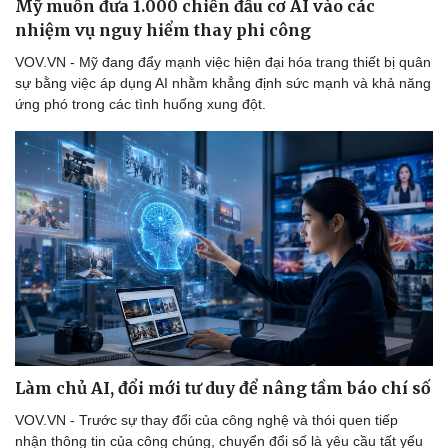
Mỹ muốn đưa 1.000 chiến đấu cơ AI vào các
Thể thao
Ô tô - Xe máy
nhiệm vụ nguy hiểm thay phi công
Bóng đá
Ô tô
VOV.VN - Mỹ đang đẩy mạnh việc hiện đại hóa trang thiết bị quân
Lịch thi đấu bóng đá
Xe máy
sự bằng việc áp dụng AI nhằm khẳng định sức mạnh và khả năng
Thế giới thể thao
Tư vấn
ứng phó trong các tình huống xung đột.
eSports
Hậu trường
Làm chủ AI, đổi mới tư duy để nâng tầm báo chí số
VOV.VN - Trước sự thay đổi của công nghệ và thói quen tiếp
nhận thông tin của công chúng, chuyển đổi số là yêu cầu tất yếu