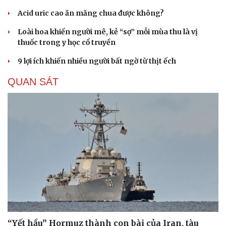
Acid uric cao ăn măng chua được không?
Loài hoa khiến người mê, kẻ “sợ” mỗi mùa thu là vị
thuốc trong y học cổ truyền
9 lợi ích khiến nhiều người bất ngờ từ thịt ếch
QUAN SÁT
“Yết hầu” Hormuz thành con bài của Iran, tàu