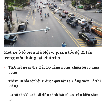
Một xe ô tô biển Hà Nội vi phạm tốc độ 21 lần
trong một tháng tại Phú Thọ
Thời tiết ngày 9/8: Bắc Bộ nắng nóng, chiều tối có mưa
dông
Thêm 18 hài cốt liệt sĩ được quy tập tại Công viên Lê Thị
Du lịch
Podcast
Riêng
Tư vấn
Câu chuyện thời sự
Ca nô chở khách tái diễn cảnh bát nháo trên biển Sầm
Săn Tour
Đọc truyện đêm khuya
Sơn
check-in
Cửa sổ tình yêu
Kể chuyện cho bé