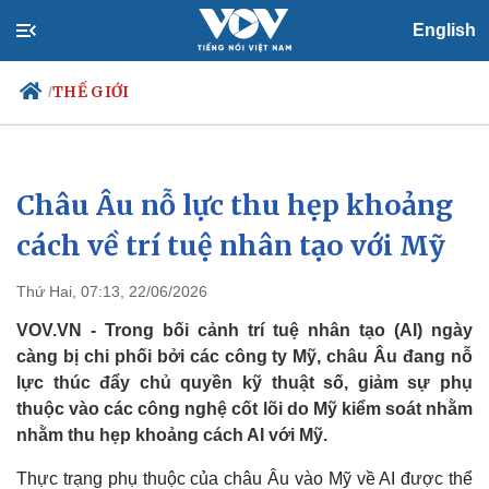
English
THẾ GIỚI
/
Châu Âu nỗ lực thu hẹp khoảng
Chính trị
Xã hội
Đảng
Tin 24h
cách về trí tuệ nhân tạo với Mỹ
Tổ chức nhân sự
Dự báo thời tiết
Quốc hội
Giáo dục
Thứ Hai, 07:13, 22/06/2026
Nhận diện sự thật
Dấu ấn VOV
Việc làm
VOV.VN - Trong bối cảnh trí tuệ nhân tạo (AI) ngày
Biển đảo
càng bị chi phối bởi các công ty Mỹ, châu Âu đang nỗ
lực thúc đẩy chủ quyền kỹ thuật số, giảm sự phụ
thuộc vào các công nghệ cốt lõi do Mỹ kiểm soát nhằm
nhằm thu hẹp khoảng cách AI với Mỹ.
Thực trạng phụ thuộc của châu Âu vào Mỹ về AI được thể