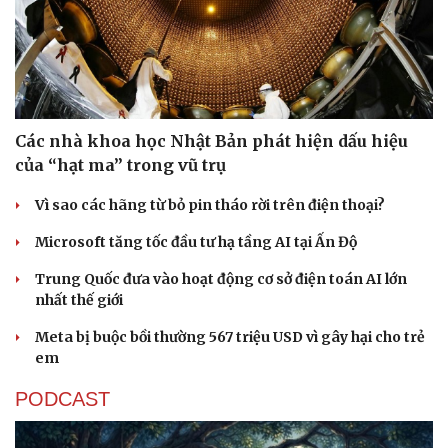
Các nhà khoa học Nhật Bản phát hiện dấu hiệu
Sức khỏe
Đời sống
của “hạt ma” trong vũ trụ
Dinh dưỡng - món ngon
Nhà đẹp
Cây thuốc
Blog
Vì sao các hãng từ bỏ pin tháo rời trên điện thoại?
Sản phụ khoa
Tình yêu - Gia đình
Microsoft tăng tốc đầu tư hạ tầng AI tại Ấn Độ
Nhi khoa
Nam khoa
Trung Quốc đưa vào hoạt động cơ sở điện toán AI lớn
Làm đẹp - giảm cân
nhất thế giới
Phòng mạch online
Ăn sạch sống khỏe
Meta bị buộc bồi thường 567 triệu USD vì gây hại cho trẻ
em
PODCAST