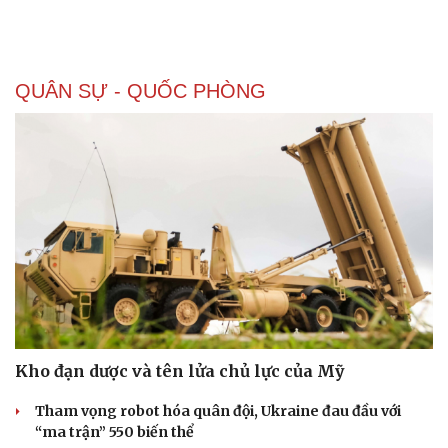
QUÂN SỰ - QUỐC PHÒNG
Doanh nghiệp
Công nghệ
Thông tin doanh nghiệp
Sành điệu
Doanh nghiệp 24h
Tin Công nghệ
Doanh nhân
Trải nghiệm
Vì cộng đồng
Chuyển đổi số
Kho đạn dược và tên lửa chủ lực của Mỹ
Tham vọng robot hóa quân đội, Ukraine đau đầu với
“ma trận” 550 biến thể