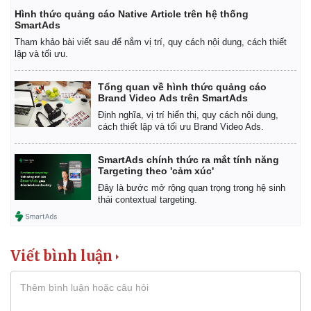
Hình thức quảng cáo Native Article trên hệ thống
SmartAds
Tham khảo bài viết sau để nắm vị trí, quy cách nội dung, cách thiết
lập và tối ưu.
Tổng quan về hình thức quảng cáo
Brand Video Ads trên SmartAds
Định nghĩa, vị trí hiển thị, quy cách nội dung,
cách thiết lập và tối ưu Brand Video Ads.
SmartAds chính thức ra mắt tính năng
Targeting theo 'cảm xúc'
Đây là bước mở rộng quan trọng trong hệ sinh
thái contextual targeting.
Kinh tế
Thị trường
Viết bình luận
Bất động sản
Giá vàng
Khởi nghiệp
Tiêu dùng
Tỷ giá
Chứng khoán