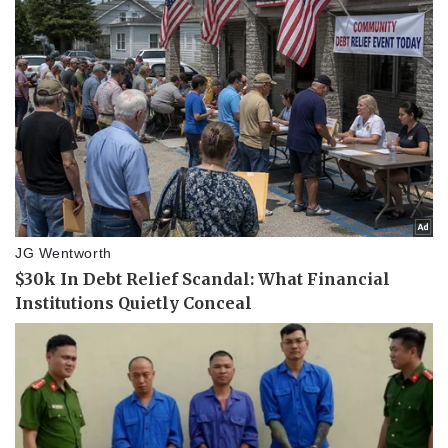
Vụ án
Vũ khí
Tin nóng
Việt Nam
Tư vấn luật
Phân tích