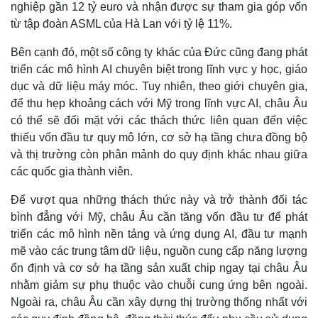
nghiệp gần 12 tỷ euro và nhận được sự tham gia góp vốn
từ tập đoàn ASML của Hà Lan với tỷ lệ 11%.
Bên cạnh đó, một số công ty khác của Đức cũng đang phát
triển các mô hình AI chuyên biệt trong lĩnh vực y học, giáo
dục và dữ liệu máy móc. Tuy nhiên, theo giới chuyên gia,
để thu hẹp khoảng cách với Mỹ trong lĩnh vực AI, châu Âu
có thể sẽ đối mặt với các thách thức liên quan đến việc
thiếu vốn đầu tư quy mô lớn, cơ sở hạ tầng chưa đồng bộ
và thị trường còn phân mảnh do quy định khác nhau giữa
các quốc gia thành viên.
Để vượt qua những thách thức này và trở thành đối tác
Thế giới
Multimedia
bình đẳng với Mỹ, châu Âu cần tăng vốn đầu tư để phát
Quan sát
Video
triển các mô hình nền tảng và ứng dụng AI, đầu tư mạnh
Cuộc sống đó đây
Ảnh
mẽ vào các trung tâm dữ liệu, nguồn cung cấp năng lượng
Hồ sơ
E-Magazine
ổn định và cơ sở hạ tầng sản xuất chip ngay tại châu Âu
Infographic
nhằm giảm sự phụ thuộc vào chuỗi cung ứng bên ngoài.
Ngoài ra, châu Âu cần xây dựng thị trường thống nhất với