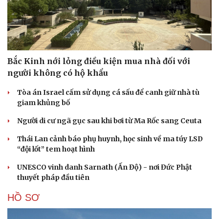
Bắc Kinh nới lỏng điều kiện mua nhà đối với
người không có hộ khẩu
Tòa án Israel cấm sử dụng cá sấu để canh giữ nhà tù
giam khủng bố
Người di cư ngã gục sau khi bơi từ Ma Rốc sang Ceuta
Thái Lan cảnh báo phụ huynh, học sinh về ma túy LSD
“đội lốt” tem hoạt hình
UNESCO vinh danh Sarnath (Ấn Độ) - nơi Đức Phật
thuyết pháp đầu tiên
HỒ SƠ