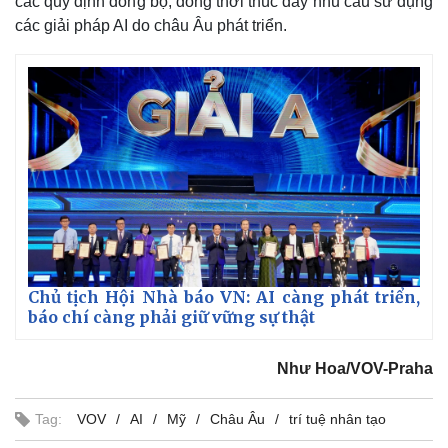
các quy định đồng bộ, đồng thời thúc đẩy nhu cầu sử dụng
các giải pháp AI do châu Âu phát triển.
Chủ tịch Hội Nhà báo VN: AI càng phát triển,
báo chí càng phải giữ vững sự thật
Như Hoa/VOV-Praha
Tag:
VOV
AI
Mỹ
Châu Âu
trí tuệ nhân tạo