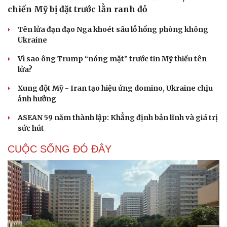
chiến Mỹ bị đặt trước lằn ranh đỏ
Tên lửa đạn đạo Nga khoét sâu lỗ hổng phòng không
Ukraine
Vì sao ông Trump “nóng mặt” trước tin Mỹ thiếu tên
lửa?
Xung đột Mỹ - Iran tạo hiệu ứng domino, Ukraine chịu
ảnh hưởng
ASEAN 59 năm thành lập: Khẳng định bản lĩnh và giá trị
sức hút
CUỘC SỐNG ĐÓ ĐÂY
Cải chính