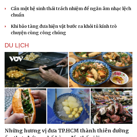
Cần một hệ sinh thái trách nhiệm để ngăn âm nhạc lệch
chuẩn
Khi bảo tàng đưa hiện vật bước ra khỏi tủ kính trò
chuyện cùng công chúng
DU LỊCH
Văn hóa
Giải trí
Sân khấu - Điện ảnh
Nghệ sĩ
Văn học
Thời trang
Âm nhạc
Sao Việt
Di sản
Những hương vị đưa TP.HCM thành thiên đường