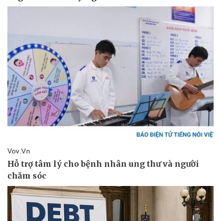
Thể thao
Ô tô - Xe máy
Bóng đá
Ô tô
Lịch thi đấu bóng đá
Xe máy
Thế giới thể thao
Tư vấn
eSports
Hậu trường