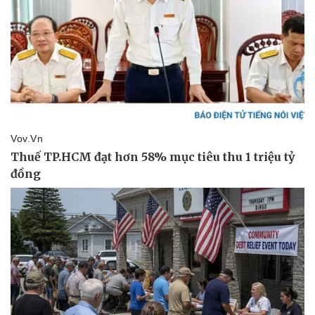
Vụ án
Vũ khí
Tin nóng
Việt Nam
Tư vấn luật
Phân tích