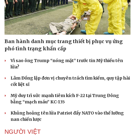
Ban hành danh mục trang thiết bị phục vụ ứng
Sức khỏe
Đời sống
phó tình trạng khẩn cấp
Dinh dưỡng - món ngon
Nhà đẹp
Vì sao ông Trump “nóng mặt” trước tin Mỹ thiếu tên
Cây thuốc
Blog
lửa?
Sản phụ khoa
Tình yêu - Gia đình
Nhi khoa
Lâm Đồng lập đơn vị chuyên trách tìm kiếm, quy tập hài
Nam khoa
cốt liệt sĩ
Làm đẹp - giảm cân
Phòng mạch online
Mỹ duy trì sức mạnh tiêm kích F-22 tại Trung Đông
Ăn sạch sống khỏe
bằng “mạch máu” KC-135
Khủng hoảng tên lửa Patriot đẩy NATO vào thế lưỡng
nan chiến lược
NGƯỜI VIỆT