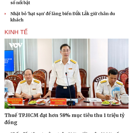
số nổi bật
Hạt giống tâm hồn
Nhặt bỏ 'hạt sạn' để làng biển Đắk Lắk giữ chân du
khách
KINH TẾ
Thuế TP.HCM đạt hơn 58% mục tiêu thu 1 triệu tỷ
đồng