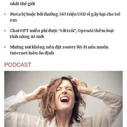
nhất thế giới
Meta bị buộc bồi thường 567 triệu USD vì gây hại cho trẻ
em
ChatGPT miễn phí được “cởi trói”, OpenAI thêm loạt
tính năng AI mới
Những nơi không nên đặt router Wi-Fi nếu muốn
Internet luôn ổn định
PODCAST
Văn hóa
Giải trí
Sân khấu - Điện ảnh
Nghệ sĩ
Văn học
Thời trang
Âm nhạc
Sao Việt
Di sản