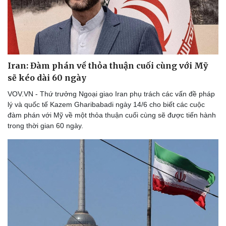
Doanh nghiệp
Công nghệ
Thông tin doanh nghiệp
Sành điệu
Iran: Đàm phán về thỏa thuận cuối cùng với Mỹ
Doanh nghiệp 24h
Tin Công nghệ
sẽ kéo dài 60 ngày
Doanh nhân
Trải nghiệm
Vì cộng đồng
Chuyển đổi số
VOV.VN - Thứ trưởng Ngoại giao Iran phụ trách các vấn đề pháp
lý và quốc tế Kazem Gharibabadi ngày 14/6 cho biết các cuộc
đàm phán với Mỹ về một thỏa thuận cuối cùng sẽ được tiến hành
trong thời gian 60 ngày.