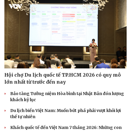
Hội chợ Du lịch quốc tế TP.HCM 2026 có quy mô
lớn nhất từ trước đến nay
Bảo tàng Tưởng niệm Hòa bình tại Nhật Bản đón lượng
khách kỷ lục
Du lịch
Podcast
Du lịch biển Việt Nam: Muốn bứt phá phải vượt khỏi lợi
Tư vấn
Câu chuyện thời sự
thế tự nhiên
Săn Tour
Đọc truyện đêm khuya
check-in
Cửa sổ tình yêu
Khách quốc tế đến Việt Nam 7 tháng 2026: Những con
Kể chuyện cho bé