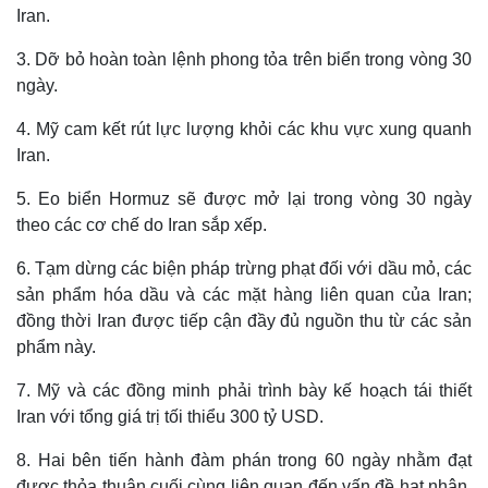
Iran.
3. Dỡ bỏ hoàn toàn lệnh phong tỏa trên biển trong vòng 30
ngày.
4. Mỹ cam kết rút lực lượng khỏi các khu vực xung quanh
Iran.
5. Eo biển Hormuz sẽ được mở lại trong vòng 30 ngày
theo các cơ chế do Iran sắp xếp.
6. Tạm dừng các biện pháp trừng phạt đối với dầu mỏ, các
sản phẩm hóa dầu và các mặt hàng liên quan của Iran;
Thế giới
Multimedia
đồng thời Iran được tiếp cận đầy đủ nguồn thu từ các sản
Quan sát
Video
phẩm này.
Cuộc sống đó đây
Ảnh
Hồ sơ
E-Magazine
7. Mỹ và các đồng minh phải trình bày kế hoạch tái thiết
Infographic
Iran với tổng giá trị tối thiểu 300 tỷ USD.
8. Hai bên tiến hành đàm phán trong 60 ngày nhằm đạt
được thỏa thuận cuối cùng liên quan đến vấn đề hạt nhân,