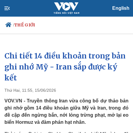
English
THẾ GIỚI
/
Chi tiết 14 điều khoản trong bản
Chính trị
Xã hội
Đảng
Tin 24h
ghi nhớ Mỹ - Iran sắp được ký
Tổ chức nhân sự
Dự báo thời tiết
kết
Quốc hội
Giáo dục
Nhận diện sự thật
Dấu ấn VOV
Việc làm
Thứ Hai, 11:55, 15/06/2026
Biển đảo
VOV.VN - Truyền thông Iran vừa công bố dự thảo bản
ghi nhớ gồm 14 điều khoản giữa Mỹ và Iran, trong đó
đề cập đến ngừng bắn, nới lỏng trừng phạt, mở lại eo
biển Hormuz và đàm phán hạt nhân.