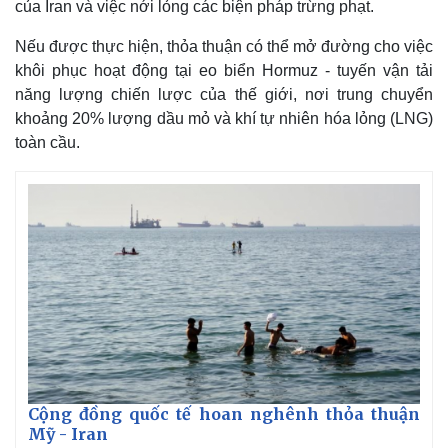
của Iran và việc nới lỏng các biện pháp trừng phạt.
Nếu được thực hiện, thỏa thuận có thể mở đường cho việc
khôi phục hoạt động tại eo biển Hormuz - tuyến vận tải
năng lượng chiến lược của thế giới, nơi trung chuyển
khoảng 20% lượng dầu mỏ và khí tự nhiên hóa lỏng (LNG)
toàn cầu.
Kinh tế
Thị trường
Bất động sản
Giá vàng
Khởi nghiệp
Tiêu dùng
Cộng đồng quốc tế hoan nghênh thỏa thuận
Tỷ giá
Mỹ - Iran
Chứng khoán