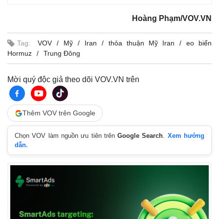
Giá cà phê
Hoàng Phạm/VOV.VN
Tag:
VOV
Mỹ
Iran
thỏa thuận Mỹ Iran
eo biển
Hormuz
Trung Đông
Mời quý độc giả theo dõi VOV.VN trên
Thêm VOV trên Google
Chọn VOV làm nguồn ưu tiên trên
Google Search
.
Xem hướng
dẫn.