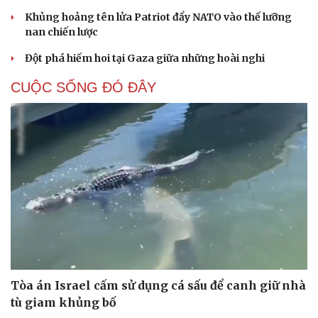
Khủng hoảng tên lửa Patriot đẩy NATO vào thế lưỡng
nan chiến lược
Đột phá hiếm hoi tại Gaza giữa những hoài nghi
CUỘC SỐNG ĐÓ ĐÂY
Tòa án Israel cấm sử dụng cá sấu để canh giữ nhà
tù giam khủng bố