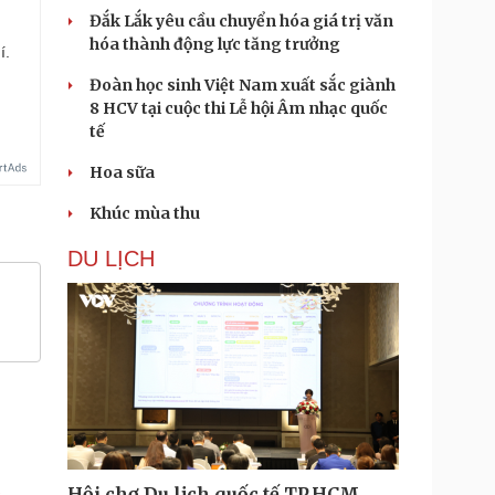
Đắk Lắk yêu cầu chuyển hóa giá trị văn
hóa thành động lực tăng trưởng
í.
Đoàn học sinh Việt Nam xuất sắc giành
8 HCV tại cuộc thi Lễ hội Âm nhạc quốc
tế
Hoa sữa
Khúc mùa thu
DU LỊCH
Hội chợ Du lịch quốc tế TP.HCM