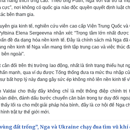
năng thích ứng cao. Theo ông Putin, Nga với vai trò là mộ
đa cực”, nơi không có quốc gia nào độc quyền quyết định luật c
các bên tham gia.
uyên gia kinh tế, nghiên cứu viên cao cấp Viện Trung Quốc và
yltsina Elena Sergeevna nhận xét: “Trọng tâm lớn nhất được
 vấn đề đa dạng hóa nền kinh tế. Đây là chính sách mà Nga đã
ng nền kinh tế Nga vẫn mang tính tập trung cao và việc thúc 
 bên ngoài”.
ân đối trên thị trường lao động, nhất là tình trạng thiếu hụt 
 nhấn mạnh, qua ví dụ được Tổng thống đưa ra mức thu nhập củ
sự bất hợp lý này đang gây sức ép không nhỏ lên nền kinh tế v
 Valdai cho thấy đây không chỉ là một thông điệp chính trị 
toàn diện, đánh dấu bước chuyển căn bản trong tư duy đối ngoạ
 thấy lối ra cho một giải pháp hòa bình, đây là cơ hội để Nga 
ình trật tự thế giới mới.
vùng đất trống”, Nga và Ukraine chạy đua tìm vũ khí 