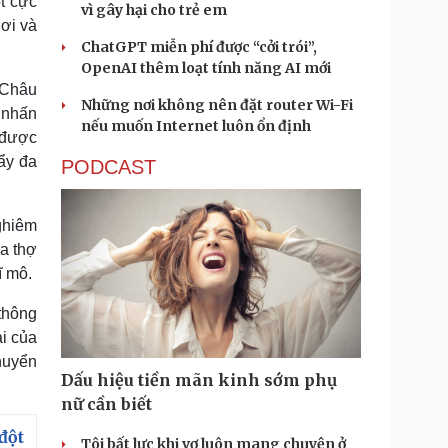
t cực
vì gây hại cho trẻ em
hơi và
ChatGPT miễn phí được “cởi trói”,
OpenAI thêm loạt tính năng AI mới
 Châu
Những nơi không nên đặt router Wi-Fi
 nhấn
nếu muốn Internet luôn ổn định
 được
đẩy đa
PODCAST
nghiêm
a thợ
ĩ mô.
thông
i của
chuyển
Dấu hiệu tiền mãn kinh sớm phụ
nữ cần biết
đột
Tôi bất lực khi vợ luôn mang chuyện ở