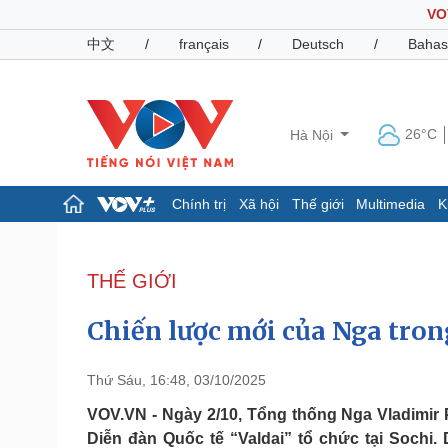
VO
中文
/
français
/
Deutsch
/
Bahas
26°C
Hà Nội
Chính trị
Xã hội
Thế giới
Multimedia
K
Chính trị
Xã hội
Đảng
Tin 24h
THẾ GIỚI
Tổ chức nhân sự
Dự báo thời tiết
Quốc hội
Giáo dục
Chiến lược mới của Nga trong
Nhận diện sự thật
Dấu ấn VOV
Việc làm
Biển đảo
Thứ Sáu, 16:48, 03/10/2025
Pháp luật
Quân sự - Quốc phòng
VOV.VN - Ngày 2/10, Tổng thống Nga Vladimir P
Diễn đàn Quốc tế “Valdai” tổ chức tại Sochi
Vụ án
Vũ khí