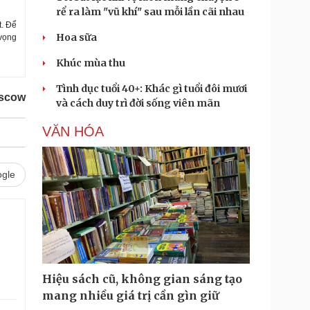
rể ra làm "vũ khí" sau mỗi lần cãi nhau
t. Để
Hoa sữa
 vọng
Khúc mùa thu
Tình dục tuổi 40+: Khác gì tuổi đôi mươi
scow
và cách duy trì đời sống viên mãn
VĂN HÓA
gle
Hiệu sách cũ, không gian sáng tạo
mang nhiều giá trị cần gìn giữ