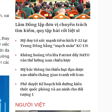
Doanh nghiệp 24h
Tin Công nghệ
Doanh nhân
Trải nghiệm
ì cộng đồng
Chuyển đổi số
i, vai
Lâm Đồng lập đơn vị chuyên trách
u lịch
Podcast
tìm kiếm, quy tập hài cốt liệt sĩ
Tư vấn
Câu chuyện thời sự
 thay
Săn Tour
Đọc truyện đêm khuya
Mỹ duy trì sức mạnh tiêm kích F-22 tại
ừ việc
heck-in
Cửa sổ tình yêu
Trung Đông bằng “mạch máu” KC-135
Kể chuyện cho bé
ới đa
Khủng hoảng tên lửa Patriot đẩy NATO
Hạt giống tâm hồn
rường
vào thế lưỡng nan chiến lược
i các
Mỹ bác thông tin thiếu hụt đạn dược
sau nhiều tháng giao tranh với Iran
Phê duyệt Kế hoạch bồi dưỡng kiến
thức quốc phòng và an ninh cho đối
tượng 1
NGƯỜI VIỆT