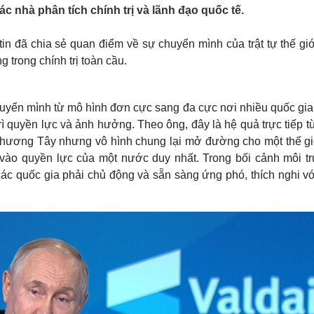
Lịch thi đấu bóng đá
Xe máy
ác nhà phân tích chính trị và lãnh đạo quốc tế.
Thế giới thể thao
Tư vấn
eSports
V
n đã chia sẻ quan điểm về sự chuyển mình của trật tự thế giớ
Hậu trường
 trong chính trị toàn cầu.
Văn hóa
Giải trí
D
Sân khấu - Điện ảnh
Nghệ sĩ
huyển mình từ mô hình đơn cực sang đa cực nơi nhiều quốc gia,
Văn học
Thời trang
rì quyền lực và ảnh hưởng. Theo ông, đây là hệ quả trực tiếp t
Âm nhạc
Sao Việt
c
Di sản
hương Tây nhưng vô hình chung lại mở đường cho một thế gi
 vào quyền lực của một nước duy nhất. Trong bối cảnh môi t
các quốc gia phải chủ động và sẵn sàng ứng phó, thích nghi vớ