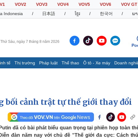
V1
VOV2
VOV3
VOV4
VOV5
VOV6
VOV GT
a Indonesia
/
日本語
/
ខ្មែរ
/
한국어
/
ພາ
Thứ Sáu, ngày 7 tháng 8 năm 2026
Po
inh tế
Thị trường
Pháp luật
Thể thao
Ô tô - Xe máy
Doanh nghi
Thế giới
Multimedia
K
Quan sát
Video
B
Cuộc sống đó đây
Ảnh
K
Hồ sơ
E-Magazine
 bối cảnh trật tự thế giới thay đổi
Infographic
Thể thao
Ô tô - Xe máy
D
utin đã có bài phát biểu quan trọng tại phiên họp toàn th
. Diễn đàn năm nay với chủ đề “Thế giới đa cực: Cách th
Bóng đá
Ô tô
T