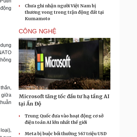
 Putin
Chưa ghi nhận người Việt Nam bị
 động
thương vong trong trận động đất tại
Kumamoto
CÔNG NGHỆ
 dụng
 NATO
không
thắn,
m giữa
Microsoft tăng tốc đầu tư hạ tầng AI
thuẫn
tại Ấn Độ
Trung Quốc đưa vào hoạt động cơ sở
điện toán AI lớn nhất thế giới
oại),
Meta bị buộc bồi thường 567 triệu USD