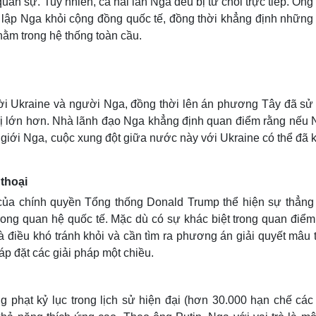
ân sự. Tuy nhiên, cả hai lần Nga đều bị từ chối trực tiếp. Ông
 lập Nga khỏi cộng đồng quốc tế, đồng thời khẳng định những
nằm trong hệ thống toàn cầu.
gười Ukraine và người Nga, đồng thời lên án phương Tây đã sử
trị lớn hơn. Nhà lãnh đạo Nga khẳng định quan điểm rằng nếu
giới Nga, cuộc xung đột giữa nước này với Ukraine có thể đã 
thoại
 của chính quyền Tổng thống Donald Trump thể hiện sự thẳng 
 trong quan hệ quốc tế. Mặc dù có sự khác biệt trong quan điể
 điều khó tránh khỏi và cần tìm ra phương án giải quyết mâu 
áp đặt các giải pháp một chiều.
 phạt kỷ lục trong lịch sử hiện đại (hơn 30.000 hạn chế các l