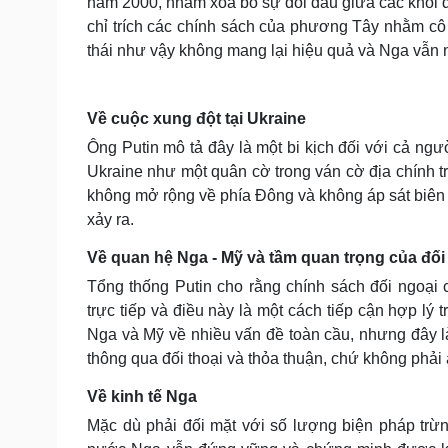
năm 2000, nhằm xóa bỏ sự đối đầu giữa các khối qu
chỉ trích các chính sách của phương Tây nhằm cô
thái như vậy không mang lại hiệu quả và Nga vẫn 
Về cuộc xung đột tại Ukraine
Ông Putin mô tả đây là một bi kịch đối với cả n
Ukraine như một quân cờ trong ván cờ địa chính 
không mở rộng về phía Đông và không áp sát biên 
xảy ra.
Về quan hệ Nga - Mỹ và tầm quan trọng của đối 
Tổng thống Putin cho rằng chính sách đối ngoại
trực tiếp và điều này là một cách tiếp cận hợp lý
Nga và Mỹ về nhiều vấn đề toàn cầu, nhưng đây là
thông qua đối thoại và thỏa thuận, chứ không phải 
Về kinh tế Nga
Mặc dù phải đối mặt với số lượng biện pháp trừng