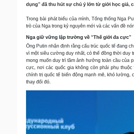
Tin nóng
Việt Nam
dụng” đã thu hút sự chú ý lớn từ giới học giả, c
Tư vấn luật
Phân tích
Trong bài phát biểu của mình, Tổng thống Nga Puti
trò của Nga trong kỷ nguyên mới và các vấn đề nóng
Sức khỏe
Đời sống
Nga giữ vững lập trường về “Thế giới đa cực”
Dinh dưỡng - món ngon
Nhà đẹp
Ông Putin nhận định rằng cấu trúc quốc tế đang c
Cây thuốc
Blog
vì một siêu cường duy nhất, có thể đồng thời duy t
Sản phụ khoa
Tình yêu - Gia đình
Nhi khoa
mong muốn duy trì tầm ảnh hưởng toàn cầu của p
Nam khoa
cực, nơi các quốc gia không còn phải phụ thuộc
Làm đẹp - giảm cân
chính trị quốc tế biến động mạnh mẽ, khó lường, 
Phòng mạch online
thay đổi đó.
Ăn sạch sống khỏe
Cải chính