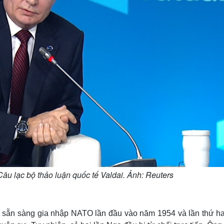
Câu lạc bộ thảo luận quốc tế Valdai. Ảnh: Reuters
tỏ sẵn sàng gia nhập NATO lần đầu vào năm 1954 và lần thứ ha