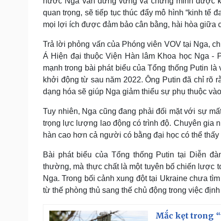
nước Nga vẫn đứng vững và chứng minh được khả 
quan trọng, sẽ tiếp tục thúc đẩy mô hình “kinh tế 
mọi lợi ích được đảm bảo cân bằng, hài hòa giữa 
Trả lời phỏng vấn của Phóng viên VOV tại Nga, ch
Á Hiện đại thuộc Viện Hàn lâm Khoa học Nga - P
mạnh trong bài phát biểu của Tổng thống Putin là
khởi động từ sau năm 2022. Ông Putin đã chỉ rõ rằ
dạng hóa sẽ giúp Nga giảm thiểu sự phụ thuộc vào
Tuy nhiên, Nga cũng đang phải đối mặt với sự mất c
trọng lực lượng lao động có trình độ. Chuyên gia
hàn cao hơn cả người có bằng đại học có thể thấy 
Bài phát biểu của Tổng thống Putin tại Diễn đàn
thường, mà thực chất là một tuyên bố chiến lược 
Nga. Trong bối cảnh xung đột tại Ukraine chưa tìm
từ thế phòng thủ sang thế chủ động trong việc định h
Mắc kẹt trong “