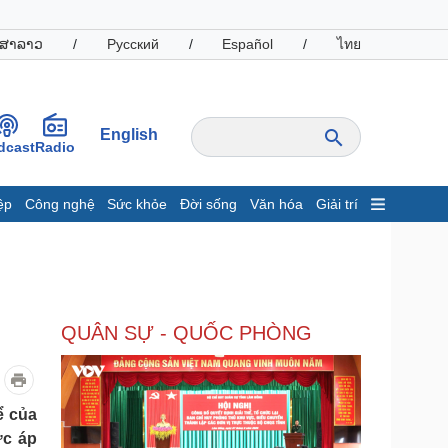
ສາລາວ
/
Русский
/
Español
/
ไทย
English
dcast
Radio
ệp
Công nghệ
Sức khỏe
Đời sống
Văn hóa
Giải trí
inh tế
Thị trường
ất động sản
Giá vàng
hởi nghiệp
Tiêu dùng
Tỷ giá
QUÂN SỰ - QUỐC PHÒNG
Chứng khoán
Giá cà phê
oanh nghiệp
Công nghệ
ể của
ức áp
hông tin doanh nghiệp
Sành điệu