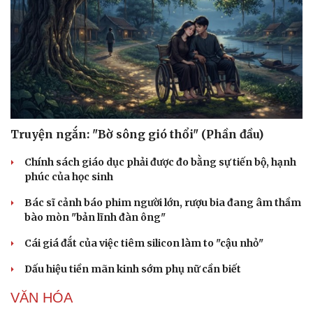
Phòng mạch online
Ăn sạch sống khỏe
Truyện ngắn: "Bờ sông gió thổi" (Phần đầu)
Chính sách giáo dục phải được đo bằng sự tiến bộ, hạnh
phúc của học sinh
Bác sĩ cảnh báo phim người lớn, rượu bia đang âm thầm
bào mòn "bản lĩnh đàn ông"
Cái giá đắt của việc tiêm silicon làm to "cậu nhỏ"
Dấu hiệu tiền mãn kinh sớm phụ nữ cần biết
VĂN HÓA