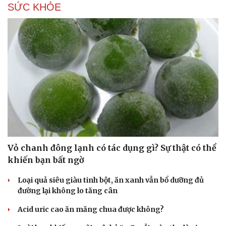
SỨC KHỎE
Săn Tour
Đọc truyện đêm khuya
check-in
Cửa sổ tình yêu
Kể chuyện cho bé
Hạt giống tâm hồn
Vỏ chanh đông lạnh có tác dụng gì? Sự thật có thể
khiến bạn bất ngờ
Loại quả siêu giàu tinh bột, ăn xanh vẫn bổ dưỡng đủ
đường lại không lo tăng cân
Acid uric cao ăn măng chua được không?