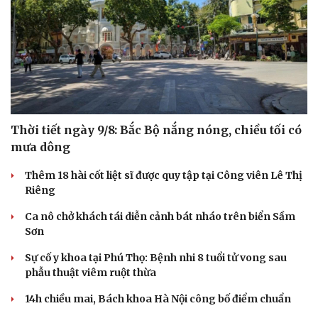
Thời tiết ngày 9/8: Bắc Bộ nắng nóng, chiều tối có
mưa dông
Thêm 18 hài cốt liệt sĩ được quy tập tại Công viên Lê Thị
Riêng
Ca nô chở khách tái diễn cảnh bát nháo trên biển Sầm
Sơn
Sự cố y khoa tại Phú Thọ: Bệnh nhi 8 tuổi tử vong sau
phẫu thuật viêm ruột thừa
Du lịch
Podcast
14h chiều mai, Bách khoa Hà Nội công bố điểm chuẩn
Tư vấn
Câu chuyện thời sự