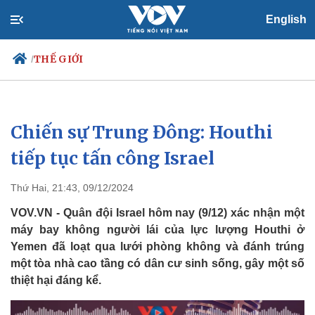
English
THẾ GIỚI
/
Chiến sự Trung Đông: Houthi
Chính trị
Xã hội
Đảng
Tin 24h
tiếp tục tấn công Israel
Tổ chức nhân sự
Dự báo thời tiết
Quốc hội
Giáo dục
Thứ Hai, 21:43, 09/12/2024
Nhận diện sự thật
Dấu ấn VOV
Việc làm
VOV.VN - Quân đội Israel hôm nay (9/12) xác nhận một
Biển đảo
máy bay không người lái của lực lượng Houthi ở
Yemen đã loạt qua lưới phòng không và đánh trúng
một tòa nhà cao tầng có dân cư sinh sống, gây một số
thiệt hại đáng kể.