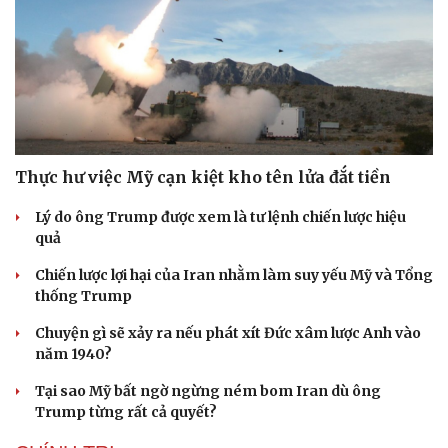
Thực hư việc Mỹ cạn kiệt kho tên lửa đắt tiền
Lý do ông Trump được xem là tư lệnh chiến lược hiệu
quả
Chiến lược lợi hại của Iran nhằm làm suy yếu Mỹ và Tổng
thống Trump
Chuyện gì sẽ xảy ra nếu phát xít Đức xâm lược Anh vào
năm 1940?
Tại sao Mỹ bất ngờ ngừng ném bom Iran dù ông
Trump từng rất cả quyết?