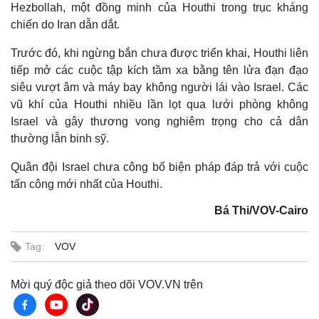
Hezbollah, một đồng minh của Houthi trong trục kháng
chiến do Iran dẫn dắt.
Trước đó, khi ngừng bắn chưa được triển khai, Houthi liên
tiếp mở các cuộc tập kích tầm xa bằng tên lửa đạn đạo
siêu vượt âm và máy bay không người lái vào Israel. Các
vũ khí của Houthi nhiều lần lọt qua lưới phòng không
Israel và gây thương vong nghiêm trọng cho cả dân
thường lẫn binh sỹ.
Quân đội Israel chưa công bố biện pháp đáp trả với cuộc
Thế giới
Multimedia
tấn công mới nhất của Houthi.
Quan sát
Video
Cuộc sống đó đây
Ảnh
Bá Thi/VOV-Cairo
Hồ sơ
E-Magazine
Infographic
Tag:
VOV
Mời quý độc giả theo dõi VOV.VN trên