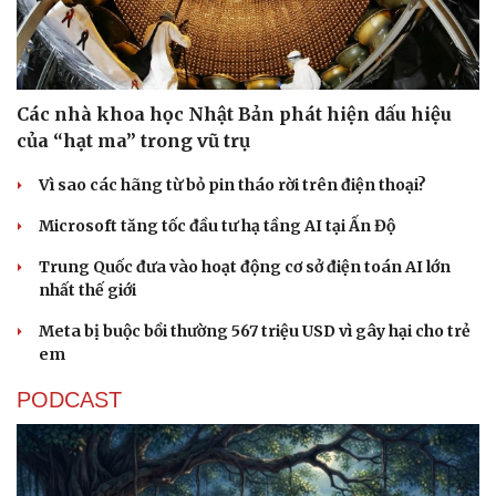
Các nhà khoa học Nhật Bản phát hiện dấu hiệu
của “hạt ma” trong vũ trụ
Vì sao các hãng từ bỏ pin tháo rời trên điện thoại?
Microsoft tăng tốc đầu tư hạ tầng AI tại Ấn Độ
Trung Quốc đưa vào hoạt động cơ sở điện toán AI lớn
nhất thế giới
Meta bị buộc bồi thường 567 triệu USD vì gây hại cho trẻ
Sức khỏe
Đời sống
em
Dinh dưỡng - món ngon
Nhà đẹp
Cây thuốc
Blog
PODCAST
Sản phụ khoa
Tình yêu - Gia đình
Nhi khoa
Nam khoa
Làm đẹp - giảm cân