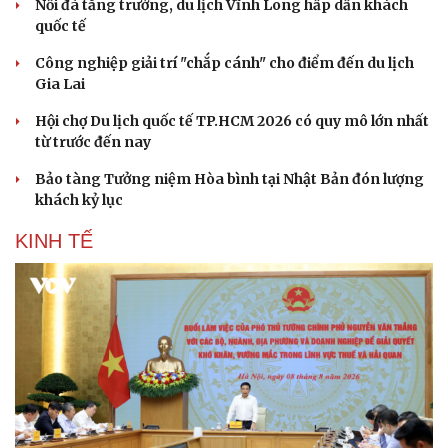
Văn học
Thời trang
Nối đà tăng trưởng, du lịch Vĩnh Long hấp dẫn khách
Âm nhạc
Sao Việt
quốc tế
Di sản
Công nghiệp giải trí "chắp cánh" cho điểm đến du lịch
Gia Lai
Hội chợ Du lịch quốc tế TP.HCM 2026 có quy mô lớn nhất
từ trước đến nay
Bảo tàng Tưởng niệm Hòa bình tại Nhật Bản đón lượng
khách kỷ lục
KINH TẾ