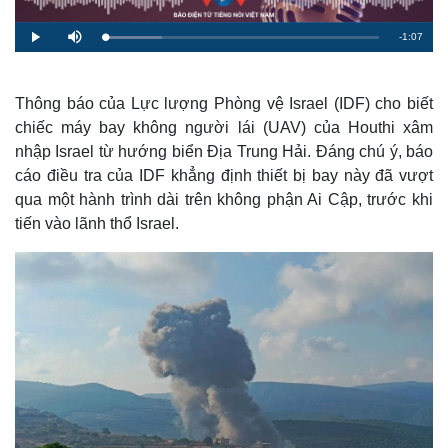
R
-
1:07
L
P
M
o
l
u
a
a
t
e
d
y
e
e
d
m
:
Thông báo của Lực lượng Phòng vệ Israel (IDF) cho biết
2
0
chiếc máy bay không người lái (UAV) của Houthi xâm
a
.
7
nhập Israel từ hướng biển Địa Trung Hải. Đáng chú ý, báo
0
i
%
cáo điều tra của IDF khẳng định thiết bị bay này đã vượt
n
qua một hành trình dài trên không phận Ai Cập, trước khi
i
tiến vào lãnh thổ Israel.
n
g
T
i
m
e