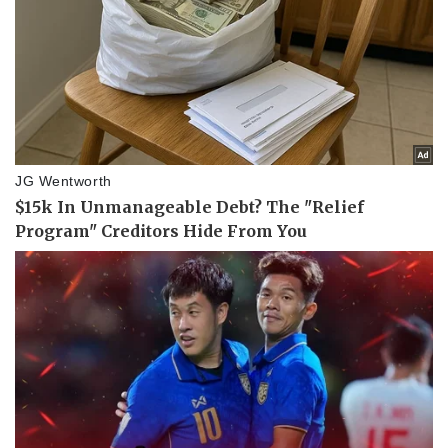
Pháp luật
Quân sự - Quốc phòng
Vụ án
Vũ khí
Tin nóng
Việt Nam
Tư vấn luật
Phân tích