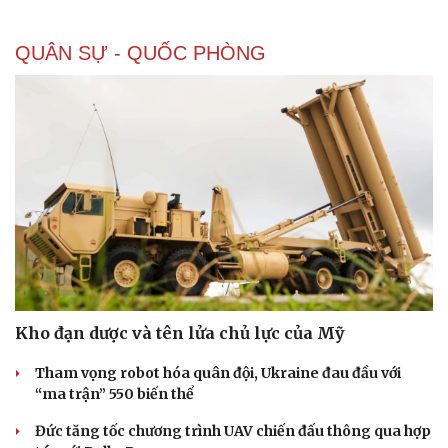
QUÂN SỰ - QUỐC PHÒNG
Doanh nghiệp
Công nghệ
Thông tin doanh nghiệp
Sành điệu
Kho đạn dược và tên lửa chủ lực của Mỹ
Doanh nghiệp 24h
Tin Công nghệ
Doanh nhân
Trải nghiệm
Tham vọng robot hóa quân đội, Ukraine đau đầu với
Vì cộng đồng
Chuyển đổi số
“ma trận” 550 biến thể
Đức tăng tốc chương trình UAV chiến đấu thông qua hợp