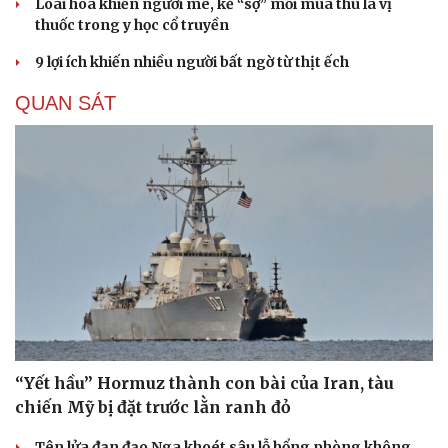
Loài hoa khiến người mê, kẻ “sợ” mỗi mùa thu là vị
thuốc trong y học cổ truyền
9 lợi ích khiến nhiều người bất ngờ từ thịt ếch
QUAN SÁT
“Yết hầu” Hormuz thành con bài của Iran, tàu
chiến Mỹ bị đặt trước lằn ranh đỏ
Tên lửa đạn đạo Nga khoét sâu lỗ hổng phòng không