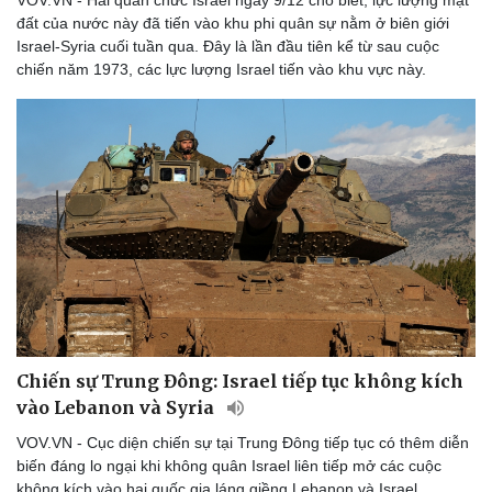
đất của nước này đã tiến vào khu phi quân sự nằm ở biên giới
Israel-Syria cuối tuần qua. Đây là lần đầu tiên kể từ sau cuộc
chiến năm 1973, các lực lượng Israel tiến vào khu vực này.
Thể thao
Ô tô - Xe máy
Bóng đá
Ô tô
Lịch thi đấu bóng đá
Xe máy
Thế giới thể thao
Tư vấn
Chiến sự Trung Đông: Israel tiếp tục không kích
eSports
vào Lebanon và Syria
Hậu trường
VOV.VN - Cục diện chiến sự tại Trung Đông tiếp tục có thêm diễn
biến đáng lo ngại khi không quân Israel liên tiếp mở các cuộc
không kích vào hai quốc gia láng giềng Lebanon và Israel.