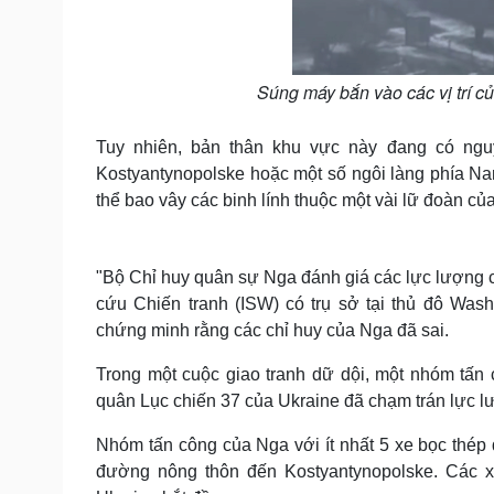
Súng máy bắn vào các vị trí c
Tuy nhiên, bản thân khu vực này đang có ngu
Kostyantynopolske hoặc một số ngôi làng phía Na
thể bao vây các binh lính thuộc một vài lữ đoàn củ
"Bộ Chỉ huy quân sự Nga đánh giá các lực lượng 
cứu Chiến tranh (ISW) có trụ sở tại thủ đô Wash
chứng minh rằng các chỉ huy của Nga đã sai.
Trong một cuộc giao tranh dữ dội, một nhóm tấn
quân Lục chiến 37 của Ukraine đã chạm trán lực l
Nhóm tấn công của Nga với ít nhất 5 xe bọc thép 
đường nông thôn đến Kostyantynopolske. Các xe