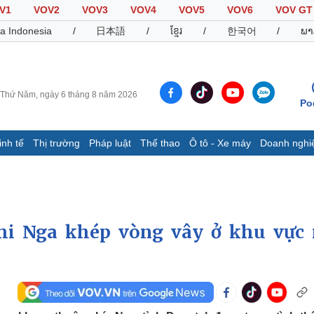
V1
VOV2
VOV3
VOV4
VOV5
VOV6
VOV GT
a Indonesia
/
日本語
/
ខ្មែរ
/
한국어
/
ພາ
Thứ Năm, ngày 6 tháng 8 năm 2026
Po
inh tế
Thị trường
Pháp luật
Thể thao
Ô tô - Xe máy
Doanh nghi
Thế giới
Multimedia
K
Quan sát
Video
B
Cuộc sống đó đây
Ảnh
K
Hồ sơ
E-Magazine
khi Nga khép vòng vây ở khu vực
Infographic
Thể thao
Ô tô - Xe máy
D
Bóng đá
Ô tô
T