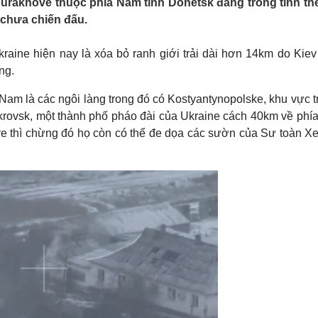
Kurakhove thuộc phía Nam tỉnh Donetsk đang trong tình th
Lịch thi đấu bóng đá
Xe máy
chưa chiến đấu.
Thế giới thể thao
Tư vấn
eSports
V
Hậu trường
aine hiện nay là xóa bỏ ranh giới trải dài hơn 14km do Kiev
ng.
Văn hóa
Giải trí
D
Sân khấu - Điện ảnh
Nghệ sĩ
am là các ngôi làng trong đó có Kostyantynopolske, khu vực tr
Văn học
Thời trang
krovsk, một thành phố pháo đài của Ukraine cách 40km về phía
Âm nhạc
Sao Việt
c
 thì chừng đó họ còn có thể đe dọa các sườn của Sư toàn Xe
Di sản