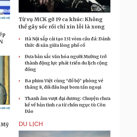
Từ vụ MCK gỡ 19 ca khúc: Không
thể gây sốc rồi chỉ xin lỗi là xong
Hà Nội sắp cải tạo 131 vòm cầu đá: Đánh
thức di sản giữa lòng phố cổ
Đưa bản sắc văn hóa người Mường trở
thành động lực phát triển du lịch cộng
đồng
Ba phim Việt cùng “đổ bộ” phòng vé
tháng 8, đối đầu loạt bom tấn ngoại
Thanh âm vượt đại dương: Chuyện chưa
kể về bản tình ca từ chốn ngục tù Côn
Đảo
DU LỊCH