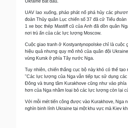
Ukraine bắt đầu.
UAV lao xuống, pháo phát nổ phá hủy các phương
đoàn Thủy quân Lục chiến số 37 đã cử Tiểu đoàn 5
1 xe bọc thép Mastiff cũ của Anh đã dồn quân Ng
nơi trú ẩn của các lực lượng Moscow.
Cuộc giao tranh ở Kostyantynopolske chỉ là cuộc g
hiệu quả nhưng quy mô nhỏ của quân đội Ukraine
vùng Kursk ở phía Tây nước Nga.
Tuy nhiên, chiến thắng cục bộ này khó có thể tạo 
"Các lực lượng của Nga vẫn tiếp tục sử dụng các
Đông và trung tâm Kurakhove cũng như vào phía 
hơn của Nga nhằm loại bỏ các lực lượng còn lại củ
Với mỗi mét tiến công được vào Kurakhove, Nga n
nghìn binh lính Ukraine tại một khu vực mà Kiev kh