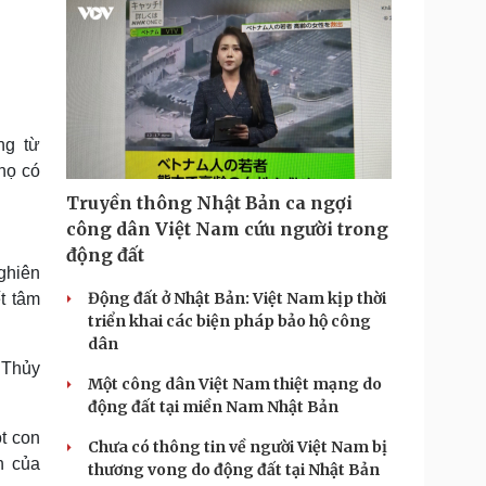
ng từ
họ có
Truyền thông Nhật Bản ca ngợi
công dân Việt Nam cứu người trong
động đất
ghiên
Động đất ở Nhật Bản: Việt Nam kịp thời
t tâm
triển khai các biện pháp bảo hộ công
dân
 Thủy
Một công dân Việt Nam thiệt mạng do
động đất tại miền Nam Nhật Bản
t con
Chưa có thông tin về người Việt Nam bị
h của
thương vong do động đất tại Nhật Bản