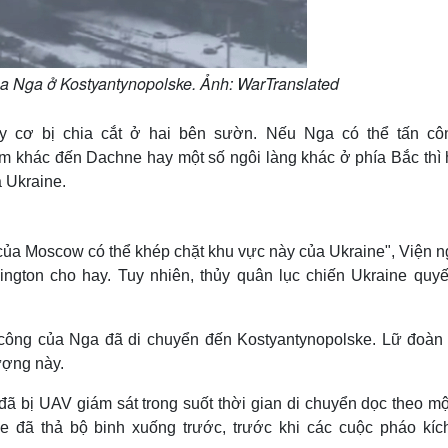
ủa Nga ở Kostyantynopolske. Ảnh: WarTranslated
y cơ bị chia cắt ở hai bên sườn. Nếu Nga có thể tấn cô
m khác đến Dachne hay một số ngôi làng khác ở phía Bắc thì 
a Ukraine.
của Moscow có thể khép chặt khu vực này của Ukraine", Viện n
ington cho hay. Tuy nhiên, thủy quân lục chiến Ukraine quyế
 công của Nga đã di chuyển đến Kostyantynopolske. Lữ đoàn
ượng này.
đã bị UAV giám sát trong suốt thời gian di chuyển dọc theo mộ
 đã thả bộ binh xuống trước, trước khi các cuộc pháo kíc