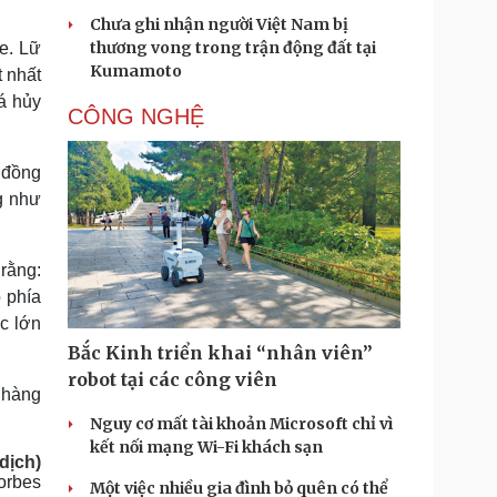
Chưa ghi nhận người Việt Nam bị
thương vong trong trận động đất tại
e. Lữ
Kumamoto
 nhất
á hủy
CÔNG NGHỆ
p đồng
g như
 rằng:
 phía
c lớn
Bắc Kinh triển khai “nhân viên”
robot tại các công viên
 hàng
Nguy cơ mất tài khoản Microsoft chỉ vì
kết nối mạng Wi-Fi khách sạn
dịch)
orbes
Một việc nhiều gia đình bỏ quên có thể