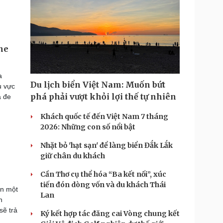
ine
a
Du lịch biển Việt Nam: Muốn bứt
u vực
phá phải vượt khỏi lợi thế tự nhiên
à đe
Khách quốc tế đến Việt Nam 7 tháng
2026: Những con số nổi bật
Nhặt bỏ 'hạt sạn' để làng biển Đắk Lắk
giữ chân du khách
Cần Thơ cụ thể hóa “Ba kết nối”, xúc
tiến đón dòng vốn và du khách Thái
ắn một
Lan
n
sẽ trả
Ký kết hợp tác đăng cai Vòng chung kết