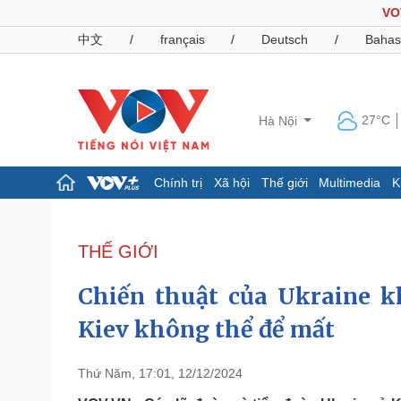
VO
中文
/
français
/
Deutsch
/
Bahas
27°C
Hà Nội
Chính trị
Xã hội
Thế giới
Multimedia
K
Chính trị
Xã hội
Đảng
Tin 24h
THẾ GIỚI
Tổ chức nhân sự
Dự báo thời tiết
Quốc hội
Giáo dục
Chiến thuật của Ukraine 
Nhận diện sự thật
Dấu ấn VOV
Việc làm
Kiev không thể để mất
Biển đảo
Pháp luật
Quân sự - Quốc phòng
Thứ Năm, 17:01, 12/12/2024
Vụ án
Vũ khí