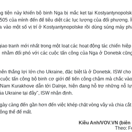
 tiện này khiến bộ binh Nga bị mắc kẹt tại Kostyantynopolsk
05 của mình đến để tiêu diệt các lục lượng của đối phương. Ít
a vào một số vị trí ở Kostyantynopolske rồi dùng súng máy ph
iao tranh mới nhất trong một loạt các hoạt động tác chiến hiệ
 nhằm đối phó với các cuộc tấn công của Nga ở Donetsk cũn
nên thắng lợi lớn cho Ukraine, đặc biệt là ở Donetsk. ISW cho
 cuộc tấn công bộ binh cơ giới để tiến công chậm mà chắc vào
Nam Kurakhove dẫn tới Dalnje, hiện đang hỗ trợ những nỗ lự
a Ukraine tại đây", ISW nhận định.
gày càng đến gần hơn đến việc khép chặt vòng vây và chia cắt
ông thể để mất.
Kiều Anh/VOV.VN (biên 
Theo: F