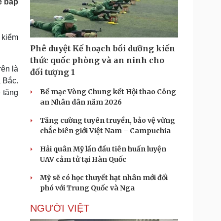
ế bấp
Doanh nghiệp 24h
Tin Công nghệ
Doanh nhân
Trải nghiệm
ì cộng đồng
Chuyển đổi số
 kiểm
Phê duyệt Kế hoạch bồi dưỡng kiến
u lịch
Podcast
thức quốc phòng và an ninh cho
Tư vấn
Câu chuyện thời sự
ên là
đối tượng 1
Săn Tour
Đọc truyện đêm khuya
 Bắc.
heck-in
Cửa sổ tình yêu
Bế mạc Vòng Chung kết Hội thao Công
 tăng
Kể chuyện cho bé
an Nhân dân năm 2026
Hạt giống tâm hồn
Tăng cường tuyên truyền, bảo vệ vững
chắc biên giới Việt Nam – Campuchia
Hải quân Mỹ lần đầu tiên huấn luyện
UAV cảm tử tại Hàn Quốc
Mỹ sẽ có học thuyết hạt nhân mới đối
phó với Trung Quốc và Nga
NGƯỜI VIỆT