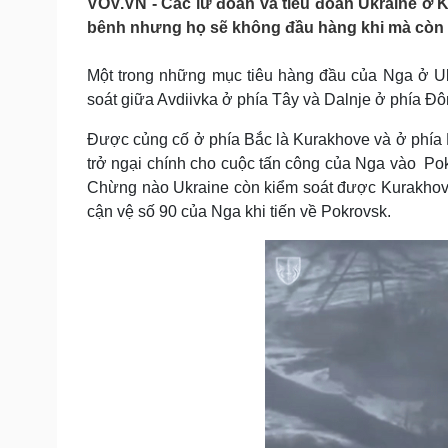
VOV.VN - Các lữ đoàn và tiểu đoàn Ukraine ở 
Tin nóng
Việt Nam
bênh nhưng họ sẽ không đầu hàng khi mà còn 
Tư vấn luật
Phân tích
Một trong những mục tiêu hàng đầu của Nga ở Ukr
soát giữa Avdiivka ở phía Tây và Dalnje ở phía Đô
Sức khỏe
Đời sống
Dinh dưỡng - món ngon
Nhà đẹp
Được củng cố ở phía Bắc là Kurakhove và ở phía N
Cây thuốc
Blog
trở ngại chính cho cuộc tấn công của Nga vào Po
Sản phụ khoa
Tình yêu - Gia đình
Chừng nào Ukraine còn kiểm soát được Kurakhove
Nhi khoa
cận vệ số 90 của Nga khi tiến về Pokrovsk.
Nam khoa
Làm đẹp - giảm cân
Phòng mạch online
Ăn sạch sống khỏe
Cải chính