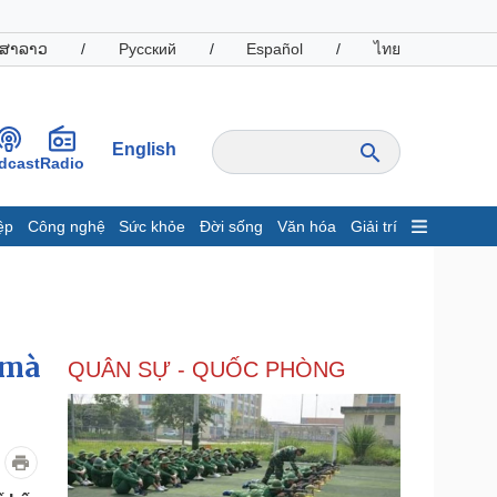
ສາລາວ
/
Русский
/
Español
/
ไทย
English
dcast
Radio
ệp
Công nghệ
Sức khỏe
Đời sống
Văn hóa
Giải trí
inh tế
Thị trường
ất động sản
Giá vàng
hởi nghiệp
Tiêu dùng
Tỷ giá
 mà
QUÂN SỰ - QUỐC PHÒNG
Chứng khoán
Giá cà phê
oanh nghiệp
Công nghệ
hông tin doanh nghiệp
Sành điệu