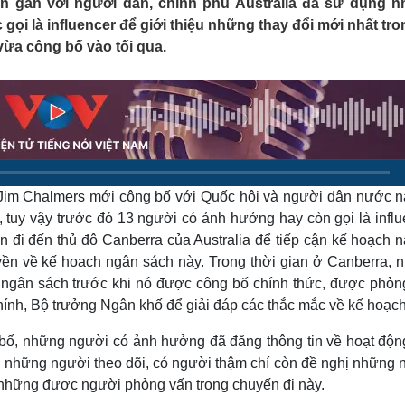
n gần với người dân, chính phủ Australia đã sử dụng 
Lịch thi đấu bóng đá
Xe máy
ọi là influencer để giới thiệu những thay đổi mới nhất tro
Thế giới thể thao
Tư vấn
ừa công bố vào tối qua.
eSports
V
Hậu trường
Văn hóa
Giải trí
D
Sân khấu - Điện ảnh
Nghệ sĩ
Văn học
Thời trang
Âm nhạc
Sao Việt
c
Di sản
a Jim Chalmers mới công bố với Quốc hội và người dân nước n
 tuy vậy trước đó 13 người có ảnh hưởng hay còn gọi là influ
 đi đến thủ đô Canberra của Australia để tiếp cận kế hoạch n
uyền về kế hoạch ngân sách này. Trong thời gian ở Canberra, 
ngân sách trước khi nó được công bố chính thức, được phỏn
ính, Bộ trưởng Ngân khố để giải đáp các thắc mắc về kế hoạch
bố, những người có ảnh hưởng đã đăng thông tin về hoạt động
ới những người theo dõi, có người thậm chí còn đề nghị những
i những được người phỏng vấn trong chuyến đi này.