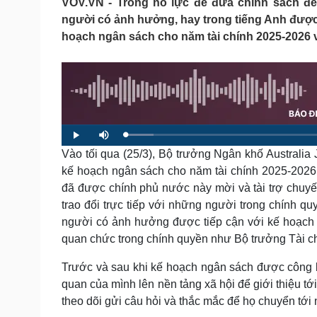
VOV.VN - Trong nỗ lực để đưa chính sách đế
Tin nóng
Việt Nam
người có ảnh hưởng, hay trong tiếng Anh được g
Tư vấn luật
Phân tích
hoạch ngân sách cho năm tài chính 2025-2026 v
Sức khỏe
Đời sống
Dinh dưỡng - món ngon
Nhà đẹp
Cây thuốc
Blog
Sản phụ khoa
Tình yêu - Gia đình
L
P
M
Nhi khoa
o
l
u
a
Vào tối qua (25/3), Bộ trưởng Ngân khố Australi
a
t
Nam khoa
d
y
e
e
Làm đẹp - giảm cân
kế hoạch ngân sách cho năm tài chính 2025-2026,
d
:
Phòng mạch online
đã được chính phủ nước này mời và tài trợ chuyến
5
.
Ăn sạch sống khỏe
6
trao đổi trực tiếp với những người trong chính q
8
%
người có ảnh hưởng được tiếp cận với kế hoạch 
Cải chính
quan chức trong chính quyền như Bộ trưởng Tài ch
Trước và sau khi kế hoạch ngân sách được công 
quan của mình lên nền tảng xã hội để giới thiệu t
theo dõi gửi câu hỏi và thắc mắc để họ chuyển tớ