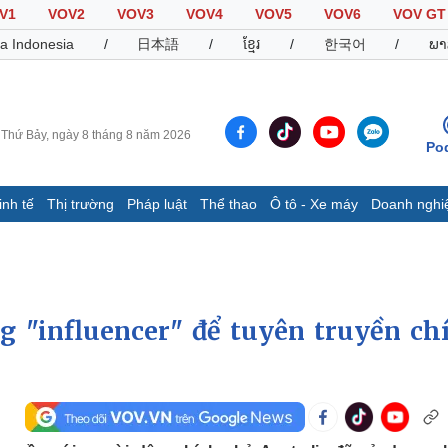
V1
VOV2
VOV3
VOV4
VOV5
VOV6
VOV GT
a Indonesia
/
日本語
/
ខ្មែរ
/
한국어
/
ພາ
Thứ Bảy, ngày 8 tháng 8 năm 2026
Po
inh tế
Thị trường
Pháp luật
Thể thao
Ô tô - Xe máy
Doanh nghi
Thế giới
Multimedia
K
Quan sát
Video
B
Cuộc sống đó đây
Ảnh
K
Hồ sơ
E-Magazine
g "influencer" để tuyên truyền ch
Infographic
Thể thao
Ô tô - Xe máy
D
Bóng đá
Ô tô
T