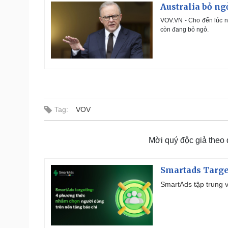
Australia bỏ n
VOV.VN - Cho đến lúc nà
còn đang bỏ ngỏ.
Tag:
VOV
Mời quý độc giả theo
Smartads Targe
SmartAds tập trung v