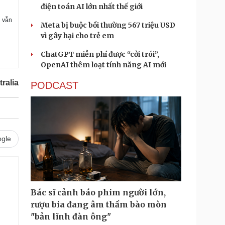
điện toán AI lớn nhất thế giới
e vẫn
Meta bị buộc bồi thường 567 triệu USD
vì gây hại cho trẻ em
ChatGPT miễn phí được “cởi trói”,
OpenAI thêm loạt tính năng AI mới
ralia
PODCAST
gle
Bác sĩ cảnh báo phim người lớn,
rượu bia đang âm thầm bào mòn
"bản lĩnh đàn ông"