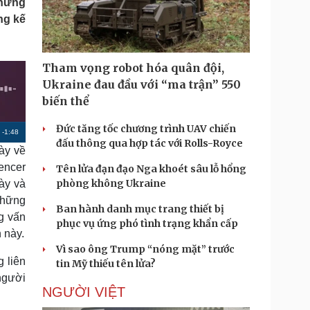
những
Doanh nghiệp 24h
Tin Công nghệ
ng kế
Doanh nhân
Trải nghiệm
ì cộng đồng
Chuyển đổi số
Tham vọng robot hóa quân đội,
u lịch
Podcast
Ukraine đau đầu với “ma trận” 550
Tư vấn
Câu chuyện thời sự
biến thể
Săn Tour
Đọc truyện đêm khuya
heck-in
Cửa sổ tình yêu
Đức tăng tốc chương trình UAV chiến
R
-
1:48
Kể chuyện cho bé
đấu thông qua hợp tác với Rolls-Royce
ày về
Hạt giống tâm hồn
e
encer
Tên lửa đạn đạo Nga khoét sâu lỗ hổng
m
phòng không Ukraine
ày và
a
những
Ban hành danh mục trang thiết bị
g vấn
i
phục vụ ứng phó tình trạng khẩn cấp
 này.
n
Vì sao ông Trump “nóng mặt” trước
i
 liên
tin Mỹ thiếu tên lửa?
 người
n
NGƯỜI VIỆT
g