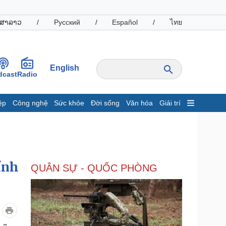
ສາລາວ
/
Русский
/
Español
/
ไทย
English
dcast
Radio
ệp
Công nghệ
Sức khỏe
Đời sống
Văn hóa
Giải trí
inh tế
Thị trường
ất động sản
Giá vàng
hởi nghiệp
Tiêu dùng
Tỷ giá
ính
QUÂN SỰ - QUỐC PHÒNG
Chứng khoán
Giá cà phê
oanh nghiệp
Công nghệ
hông tin doanh nghiệp
Sành điệu