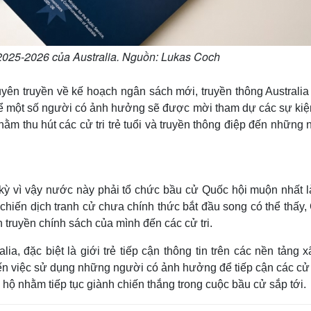
025-2026 của Australia. Nguồn: Lukas Coch
ên truyền về kế hoạch ngân sách mới, truyền thông Australia
 thể một số người có ảnh hưởng sẽ được mời tham dự các sự ki
m thu hút các cử tri trẻ tuổi và truyền thông điệp đến những 
 kỳ vì vậy nước này phải tổ chức bầu cử Quốc hội muộn nhất l
chiến dịch tranh cử chưa chính thức bắt đầu song có thể thấy,
truyền chính sách của mình đến các cử tri.
a, đặc biệt là giới trẻ tiếp cận thông tin trên các nền tảng x
 việc sử dụng những người có ảnh hưởng để tiếp cận các cử tr
g hộ nhằm tiếp tục giành chiến thắng trong cuộc bầu cử sắp tới.