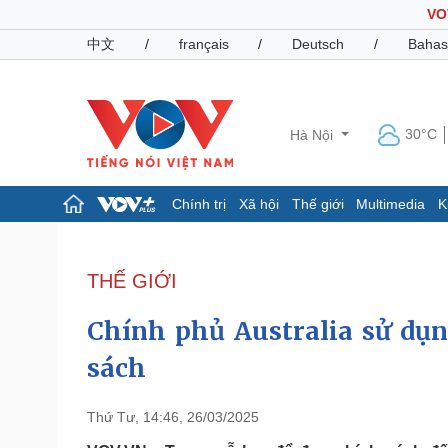
VO
中文
/
français
/
Deutsch
/
Bahas
30°C
Hà Nội
Chính trị
Xã hội
Thế giới
Multimedia
K
Chính trị
Xã hội
Đảng
Tin 24h
THẾ GIỚI
Tổ chức nhân sự
Dự báo thời tiết
Quốc hội
Giáo dục
Chính phủ Australia sử dụn
Nhận diện sự thật
Dấu ấn VOV
Việc làm
sách
Biển đảo
Pháp luật
Quân sự - Quốc phòng
Thứ Tư, 14:46, 26/03/2025
Vụ án
Vũ khí