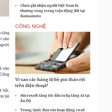
Chưa ghi nhận người Việt Nam bị
thương vong trong trận động đất tại
Kumamoto
CÔNG NGHỆ
 cũng
ện vận
người
à vào
 Công
Vì sao các hãng từ bỏ pin tháo rời
trên điện thoại?
ã hội,
Microsoft tăng tốc đầu tư hạ tầng AI tại
i trẻ
Ấn Độ
Trung Quốc đưa vào hoạt động cơ sở