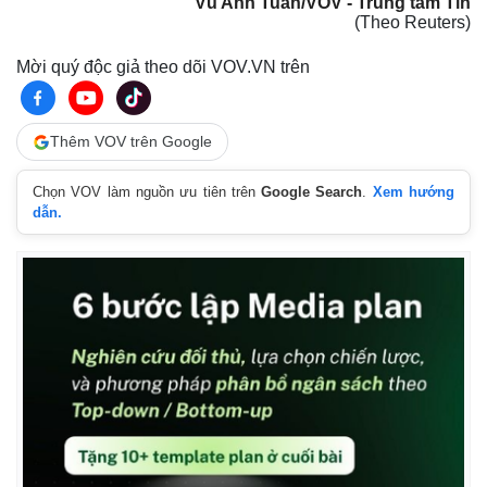
Vũ Anh Tuấn/VOV - Trung tâm Tin
(Theo Reuters)
Mời quý độc giả theo dõi VOV.VN trên
Thêm VOV trên Google
Chọn VOV làm nguồn ưu tiên trên
Google Search
.
Xem hướng
dẫn.
Pháp luật
Quân sự - Quốc phòng
Vụ án
Vũ khí
Tin nóng
Việt Nam
Tư vấn luật
Phân tích