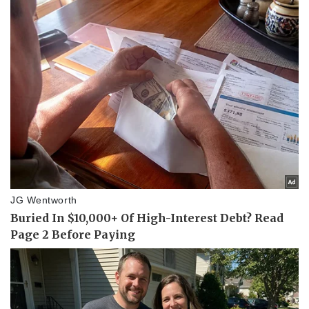
Cây thuốc
Blog
Sản phụ khoa
Tình yêu - Gia đình
Nhi khoa
Nam khoa
Làm đẹp - giảm cân
Phòng mạch online
Ăn sạch sống khỏe