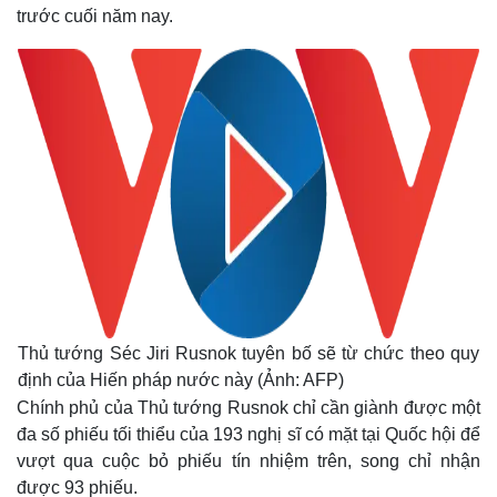
trước cuối năm nay.
Thủ tướng Séc Jiri Rusnok tuyên bố sẽ từ chức theo quy
định của Hiến pháp nước này (Ảnh: AFP)
Chính phủ của Thủ tướng Rusnok chỉ cần giành được một
đa số phiếu tối thiểu của 193 nghị sĩ có mặt tại Quốc hội để
Thế giới
Multimedia
vượt qua cuộc bỏ phiếu tín nhiệm trên, song chỉ nhận
Quan sát
Video
được 93 phiếu.