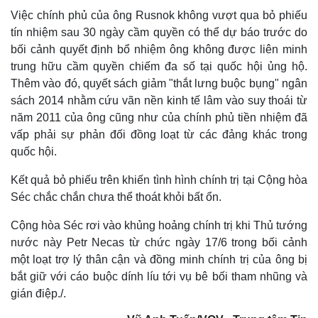
Việc chính phủ của ông Rusnok không vượt qua bỏ phiếu
tín nhiệm sau 30 ngày cầm quyền có thể dự báo trước do
bối cảnh quyết định bổ nhiệm ông không được liên minh
trung hữu cầm quyền chiếm đa số tại quốc hội ủng hộ.
Thêm vào đó, quyết sách giảm "thắt lưng buộc bụng" ngân
Kinh tế
Thị trường
sách 2014 nhằm cứu vãn nền kinh tế lâm vào suy thoái từ
Bất động sản
Giá vàng
năm 2011 của ông cũng như của chính phủ tiền nhiệm đã
Khởi nghiệp
Tiêu dùng
vấp phải sự phản đối đồng loạt từ các đảng khác trong
Tỷ giá
quốc hội.
Chứng khoán
Giá cà phê
Kết quả bỏ phiếu trên khiến tình hình chính trị tại Cộng hòa
Séc chắc chắn chưa thể thoát khỏi bất ổn.
Cộng hòa Séc rơi vào khủng hoảng chính trị khi Thủ tướng
nước này Petr Necas từ chức ngày 17/6 trong bối cảnh
một loạt trợ lý thân cận và đồng minh chính trị của ông bị
bắt giữ với cáo buộc dính líu tới vụ bê bối tham nhũng và
gián điệp./.