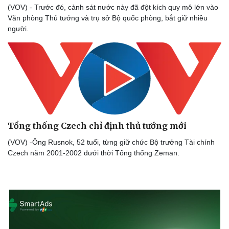
Săn Tour
Đọc truyện đêm khuya
(VOV) - Trước đó, cảnh sát nước này đã đột kích quy mô lớn vào
check-in
Cửa sổ tình yêu
Văn phòng Thủ tướng và trụ sở Bộ quốc phòng, bắt giữ nhiều
Kể chuyện cho bé
người.
Hạt giống tâm hồn
Tổng thống Czech chỉ định thủ tướng mới
(VOV) -Ông Rusnok, 52 tuổi, từng giữ chức Bộ trưởng Tài chính
Czech năm 2001-2002 dưới thời Tổng thống Zeman.