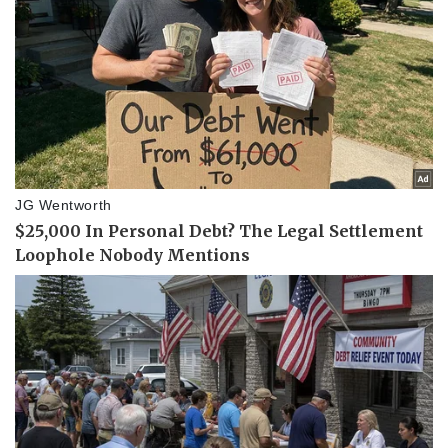
Văn hóa
Giải trí
Sân khấu - Điện ảnh
Nghệ sĩ
Văn học
Thời trang
Âm nhạc
Sao Việt
Di sản