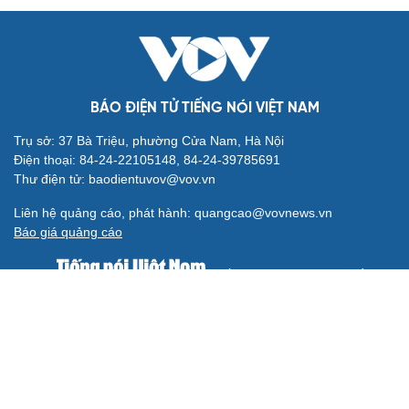
BÁO ĐIỆN TỬ TIẾNG NÓI VIỆT NAM
Trụ sở: 37 Bà Triệu, phường Cửa Nam, Hà Nội
Điện thoại: 84-24-22105148, 84-24-39785691
Thư điện tử: baodientuvov@vov.vn
Liên hệ quảng cáo, phát hành: quangcao@vovnews.vn
Báo giá quảng cáo
Báo in
xuất bản thứ Năm hàng tuần
Tổng Biên tập: NGÔ THIỆU PHONG
Phó Tổng Biên tập: Phạm Công Hân, Đặng Thị Khanh, Giang
Trung Sơn, Nguyễn Tuyết Yến
Cơ quan chủ quản: ĐÀI TIẾNG NÓI VIỆT NAM