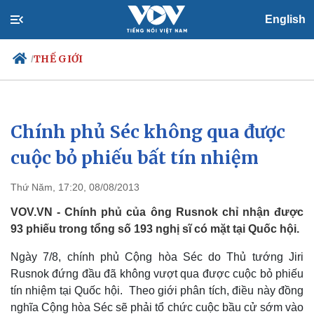
English
THẾ GIỚI
/
Chính phủ Séc không qua được
Chính trị
Xã hội
Đảng
Tin 24h
cuộc bỏ phiếu bất tín nhiệm
Tổ chức nhân sự
Dự báo thời tiết
Quốc hội
Giáo dục
Thứ Năm, 17:20, 08/08/2013
Nhận diện sự thật
Dấu ấn VOV
Việc làm
VOV.VN - Chính phủ của ông Rusnok chỉ nhận được
Biển đảo
93 phiếu trong tổng số 193 nghị sĩ có mặt tại Quốc hội.
Ngày 7/8, chính phủ Cộng hòa Séc do Thủ tướng Jiri
Rusnok đứng đầu đã không vượt qua được cuộc bỏ phiếu
tín nhiệm tại Quốc hội. Theo giới phân tích, điều này đồng
nghĩa Cộng hòa Séc sẽ phải tổ chức cuộc bầu cử sớm vào