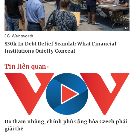
Tin liên quan
Do tham nhũng, chính phủ Cộng hòa Czech phải
Du lịch
Podcast
giải thể
Tư vấn
Câu chuyện thời sự