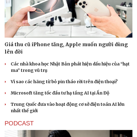
Giá thu cũ iPhone tăng, Apple muốn người dùng
lên đời
Các nhà khoa học Nhật Bản phát hiện dấu hiệu của “hạt
ma” trong vũ trụ
Vì sao các hãng từ bỏ pin tháo rời trên điện thoại?
Thể thao
Ô tô - Xe máy
Microsoft tăng tốc đầu tư hạ tầng AI tại Ấn Độ
Bóng đá
Ô tô
Lịch thi đấu bóng đá
Xe máy
Trung Quốc đưa vào hoạt động cơ sở điện toán AI lớn
Thế giới thể thao
Tư vấn
nhất thế giới
eSports
Hậu trường
PODCAST