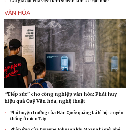
Cái giá đắt của việc tiêm silicon làm to "cậu nhỏ"
VĂN HÓA
“Tiếp sức” cho công nghiệp văn hóa: Phát huy
hiệu quả Quỹ Văn hóa, nghệ thuật
Phó huyện trưởng của Hàn Quốc quảng bá lễ hội truyền
thống ở miền Tây
Phản ứng của Dwayne Johnson khi Moana bị giới phê