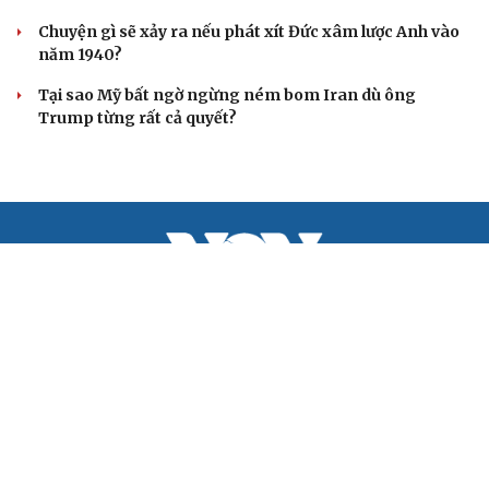
Chuyện gì sẽ xảy ra nếu phát xít Đức xâm lược Anh vào
năm 1940?
Tại sao Mỹ bất ngờ ngừng ném bom Iran dù ông
Trump từng rất cả quyết?
BÁO ĐIỆN TỬ TIẾNG NÓI VIỆT NAM
Trụ sở: 37 Bà Triệu, phường Cửa Nam, Hà Nội
Điện thoại: 84-24-22105148, 84-24-39785691
Thư điện tử: baodientuvov@vov.vn
Liên hệ quảng cáo, phát hành: quangcao@vovnews.vn
Báo giá quảng cáo