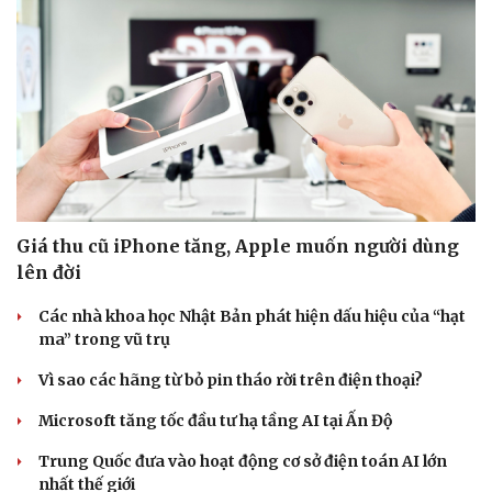
Sức khỏe
Đời sống
Dinh dưỡng - món ngon
Nhà đẹp
Cây thuốc
Blog
Sản phụ khoa
Tình yêu - Gia đình
Giá thu cũ iPhone tăng, Apple muốn người dùng
Nhi khoa
lên đời
Nam khoa
Làm đẹp - giảm cân
Các nhà khoa học Nhật Bản phát hiện dấu hiệu của “hạt
Phòng mạch online
ma” trong vũ trụ
Ăn sạch sống khỏe
Vì sao các hãng từ bỏ pin tháo rời trên điện thoại?
Microsoft tăng tốc đầu tư hạ tầng AI tại Ấn Độ
Trung Quốc đưa vào hoạt động cơ sở điện toán AI lớn
nhất thế giới