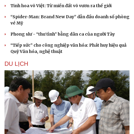
Tinh hoa võ Việt: Từ miền đất võ vươn ra thế giới
“Spider-Man: Brand New Day” dẫn đầu doanh số phòng
vé Mỹ
Phong slư - “thư tình” bằng dân ca của người Tày
“Tiếp sức” cho công nghiệp văn hóa: Phát huy hiệu quả
Quỹ Văn hóa, nghệ thuật
DU LỊCH
Văn hóa
Giải trí
Sân khấu - Điện ảnh
Nghệ sĩ
Văn học
Thời trang
Âm nhạc
Sao Việt
Di sản