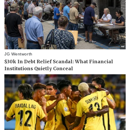
Vụ án
Vũ khí
Tin nóng
Việt Nam
Tư vấn luật
Phân tích