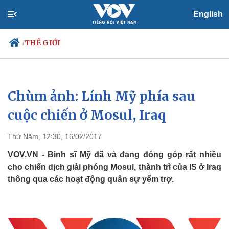
English
THẾ GIỚI
/
Chùm ảnh: Lính Mỹ phía sau
Chính trị
Xã hội
Đảng
Tin 24h
cuộc chiến ở Mosul, Iraq
Tổ chức nhân sự
Dự báo thời tiết
Quốc hội
Giáo dục
Thứ Năm, 12:30, 16/02/2017
Nhận diện sự thật
Dấu ấn VOV
Việc làm
VOV.VN - Binh sĩ Mỹ đã và đang đóng góp rất nhiều
Biển đảo
cho chiến dịch giải phóng Mosul, thành trì của IS ở Iraq
thông qua các hoạt động quân sự yểm trợ.