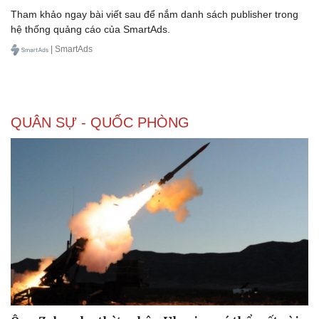
Tham khảo ngay bài viết sau để nắm danh sách publisher trong
hệ thống quảng cáo của SmartAds.
| SmartAds
Doanh nghiệp
Công nghệ
Thông tin doanh nghiệp
Sành điệu
Doanh nghiệp 24h
Tin Công nghệ
Doanh nhân
Trải nghiệm
QUÂN SỰ - QUỐC PHÒNG
Vì cộng đồng
Chuyển đổi số