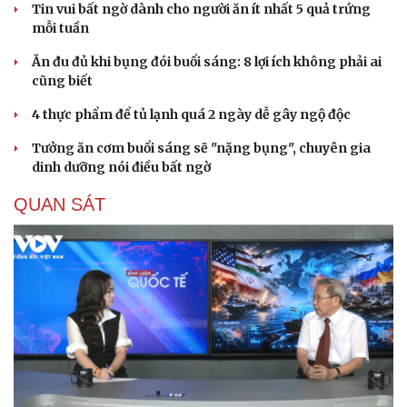
Tin vui bất ngờ dành cho người ăn ít nhất 5 quả trứng
mỗi tuần
Ăn đu đủ khi bụng đói buổi sáng: 8 lợi ích không phải ai
cũng biết
4 thực phẩm để tủ lạnh quá 2 ngày dễ gây ngộ độc
Tưởng ăn cơm buổi sáng sẽ "nặng bụng", chuyên gia
dinh dưỡng nói điều bất ngờ
QUAN SÁT