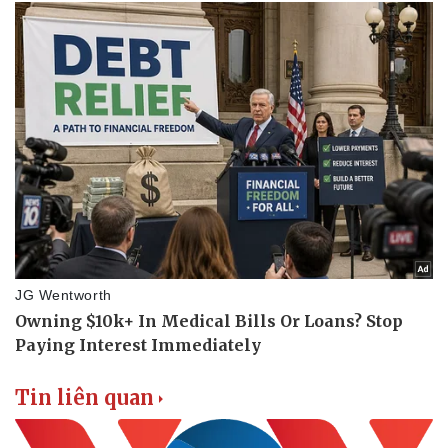
Thể thao
Ô tô - Xe máy
Bóng đá
Ô tô
Lịch thi đấu bóng đá
Xe máy
Thế giới thể thao
Tư vấn
eSports
Hậu trường
Tin liên quan