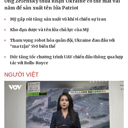
Ông Zelensky thừa nhận Ukraine có thể mất vài
năm để sản xuất tên lửa Patriot
Mỹ gấp rút tăng sản xuất vũ khí vì chiến sự Iran
Kho đạn dược và tên lửa chủ lực của Mỹ
Tham vọng robot hóa quân đội, Ukraine đau đầu với
“ma trận” 550 biến thể
Đức tăng tốc chương trình UAV chiến đấu thông qua hợp
tác với Rolls-Royce
NGƯỜI VIỆT