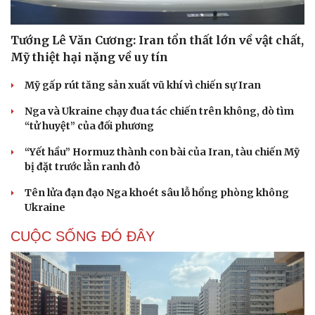
Tướng Lê Văn Cương: Iran tổn thất lớn về vật chất,
Mỹ thiệt hại nặng về uy tín
Mỹ gấp rút tăng sản xuất vũ khí vì chiến sự Iran
Nga và Ukraine chạy đua tác chiến trên không, dò tìm
“tử huyệt” của đối phương
“Yết hầu” Hormuz thành con bài của Iran, tàu chiến Mỹ
bị đặt trước lằn ranh đỏ
Tên lửa đạn đạo Nga khoét sâu lỗ hổng phòng không
Ukraine
CUỘC SỐNG ĐÓ ĐÂY
Cải chính