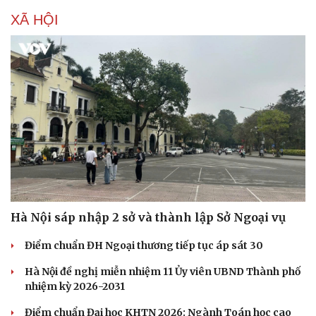
XÃ HỘI
Hà Nội sáp nhập 2 sở và thành lập Sở Ngoại vụ
Điểm chuẩn ĐH Ngoại thương tiếp tục áp sát 30
Du lịch
Podcast
Tư vấn
Câu chuyện thời sự
Hà Nội đề nghị miễn nhiệm 11 Ủy viên UBND Thành phố
Săn Tour
Đọc truyện đêm khuya
nhiệm kỳ 2026-2031
check-in
Cửa sổ tình yêu
Điểm chuẩn Đại học KHTN 2026: Ngành Toán học cao
Kể chuyện cho bé