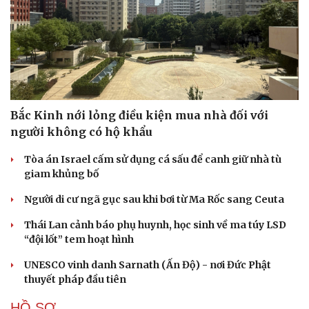
Bắc Kinh nới lỏng điều kiện mua nhà đối với
người không có hộ khẩu
Tòa án Israel cấm sử dụng cá sấu để canh giữ nhà tù
giam khủng bố
Người di cư ngã gục sau khi bơi từ Ma Rốc sang Ceuta
Thái Lan cảnh báo phụ huynh, học sinh về ma túy LSD
“đội lốt” tem hoạt hình
UNESCO vinh danh Sarnath (Ấn Độ) - nơi Đức Phật
thuyết pháp đầu tiên
HỒ SƠ