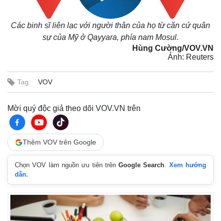
Các binh sĩ liên lạc với người thân của họ từ căn cứ quân
sự của Mỹ ở Qayyara, phía nam Mosul.
Hùng Cường/VOV.VN
Ảnh: Reuters
Tag:
VOV
Mời quý độc giả theo dõi VOV.VN trên
Thêm VOV trên Google
Chọn VOV làm nguồn ưu tiên trên
Google Search
.
Xem hướng
Kinh tế
Thị trường
dẫn.
Bất động sản
Giá vàng
Khởi nghiệp
Tiêu dùng
Tỷ giá
Chứng khoán