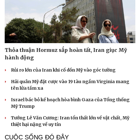
Thỏa thuận Hormuz sắp hoàn tất, Iran giục Mỹ
hành động
Rủi ro lớn của Iran khi cố dồn Mỹ vào góc tường
Hải quân Mỹ đặt cược vào 19 tàu ngầm Virginia mang
tên lửa tầm xa
Israel bác bỏ kế hoạch hòa bình Gaza của Tổng thống
Mỹ Trump
Tướng Lê Văn Cương: Iran tổn thất lớn về vật chất, Mỹ
thiệt hại nặng về uy tín
CUỘC SỐNG ĐÓ ĐÂY