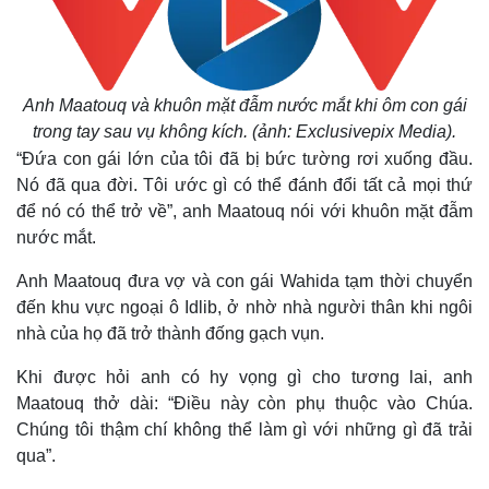
Anh Maatouq và khuôn mặt đẫm nước mắt khi ôm con gái
trong tay sau vụ không kích.
(ảnh: Exclusivepix Media).
“Đứa con gái lớn của tôi đã bị bức tường rơi xuống đầu.
Nó đã qua đời. Tôi ước gì có thể đánh đổi tất cả mọi thứ
để nó có thể trở về”, anh Maatouq nói với khuôn mặt đẫm
nước mắt.
Anh Maatouq đưa vợ và con gái Wahida tạm thời chuyển
đến khu vực ngoại ô Idlib, ở nhờ nhà người thân khi ngôi
nhà của họ đã trở thành đống gạch vụn.
Khi được hỏi anh có hy vọng gì cho tương lai, anh
Maatouq thở dài: “Điều này còn phụ thuộc vào Chúa.
Chúng tôi thậm chí không thể làm gì với những gì đã trải
qua”.