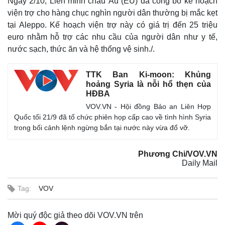
Ngày 2/10, Liên minh châu Âu (EU) đã công bố kế hoạch
viện trợ cho hàng chục nghìn người dân thường bị mắc kẹt
tại Aleppo. Kế hoạch viện trợ này có giá trị đến 25 triệu
euro nhằm hỗ trợ các nhu cầu của người dân như y tế,
nước sạch, thức ăn và hệ thống vệ sinh./.
TTK Ban Ki-moon: Khủng
hoảng Syria là nỗi hổ thẹn của
HĐBA
VOV.VN - Hội đồng Bảo an Liên Hợp
Quốc tối 21/9 đã tổ chức phiên họp cấp cao về tình hình Syria
trong bối cảnh lệnh ngừng bắn tại nước này vừa đổ vỡ.
Phương Chi/VOV.VN
Daily Mail
Kinh tế
Thị trường
Bất động sản
Giá vàng
Tag:
VOV
Khởi nghiệp
Tiêu dùng
Tỷ giá
Mời quý độc giả theo dõi VOV.VN trên
Chứng khoán