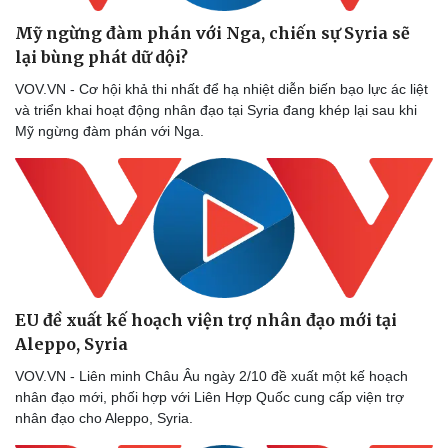
Mỹ ngừng đàm phán với Nga, chiến sự Syria sẽ
lại bùng phát dữ dội?
VOV.VN - Cơ hội khả thi nhất để hạ nhiệt diễn biến bạo lực ác liệt
Doanh nghiệp
Công nghệ
và triển khai hoạt động nhân đạo tại Syria đang khép lại sau khi
Thông tin doanh nghiệp
Sành điệu
Mỹ ngừng đàm phán với Nga.
Doanh nghiệp 24h
Tin Công nghệ
Doanh nhân
Trải nghiệm
Vì cộng đồng
Chuyển đổi số
EU đề xuất kế hoạch viện trợ nhân đạo mới tại
Aleppo, Syria
VOV.VN - Liên minh Châu Âu ngày 2/10 đề xuất một kế hoạch
nhân đạo mới, phối hợp với Liên Hợp Quốc cung cấp viện trợ
nhân đạo cho Aleppo, Syria.