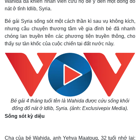
Wahida đã khiến nhân viên cứu hộ để ý đến một đống đổ
nát ở tỉnh Idlib, Syria.
Bé gái Syria sống sót một cách thần kì sau vụ không kích,
nhưng câu chuyện thương tâm về gia đình bé đã nhanh
chóng lan truyền trên các phương tiện truyền thông, cho
thấy sự tàn khốc của cuộc chiến tại đất nước này.
Bé gái 4 tháng tuổi tên là Wahida được cứu sống khỏi
đống đổ nát ở Idlib, Syria. (ảnh: Exclusivepix Media).
Sống sót kỳ diệu
Cha của bé Wahida, anh Yehya Maatouq, 32 tuổi nhớ lại: