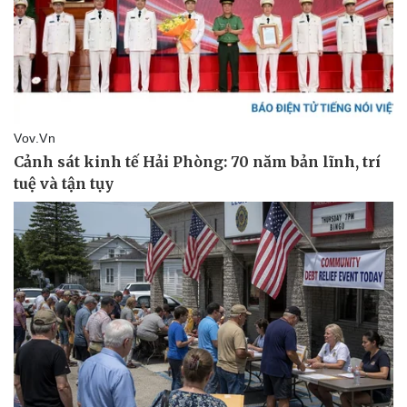
Thể thao
Ô tô - Xe máy
Bóng đá
Ô tô
Lịch thi đấu bóng đá
Xe máy
Thế giới thể thao
Tư vấn
eSports
Hậu trường