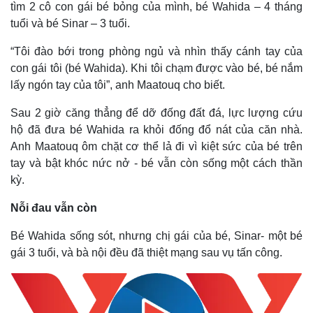
tìm 2 cô con gái bé bỏng của mình, bé Wahida – 4 tháng
tuổi và bé Sinar – 3 tuổi.
“Tôi đào bới trong phòng ngủ và nhìn thấy cánh tay của
con gái tôi (bé Wahida). Khi tôi chạm được vào bé, bé nắm
lấy ngón tay của tôi”, anh Maatouq cho biết.
Sau 2 giờ căng thẳng để dỡ đống đất đá, lực lượng cứu
hộ đã đưa bé Wahida ra khỏi đống đổ nát của căn nhà.
Anh Maatouq ôm chặt cơ thể lả đi vì kiệt sức của bé trên
tay và bật khóc nức nở - bé vẫn còn sống một cách thần
kỳ.
Thế giới
Multimedia
Nỗi đau vẫn còn
Quan sát
Video
Cuộc sống đó đây
Ảnh
Bé Wahida sống sót, nhưng chị gái của bé, Sinar- một bé
Hồ sơ
E-Magazine
gái 3 tuổi, và bà nội đều đã thiệt mạng sau vụ tấn công.
Infographic