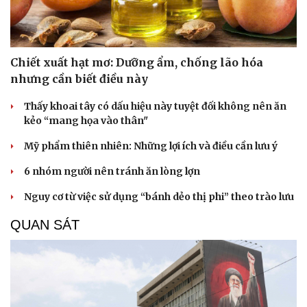
Chiết xuất hạt mơ: Dưỡng ẩm, chống lão hóa
nhưng cần biết điều này
Thấy khoai tây có dấu hiệu này tuyệt đối không nên ăn
kẻo “mang họa vào thân"
Mỹ phẩm thiên nhiên: Những lợi ích và điều cần lưu ý
6 nhóm người nên tránh ăn lòng lợn
Nguy cơ từ việc sử dụng “bánh dẻo thị phi” theo trào lưu
QUAN SÁT