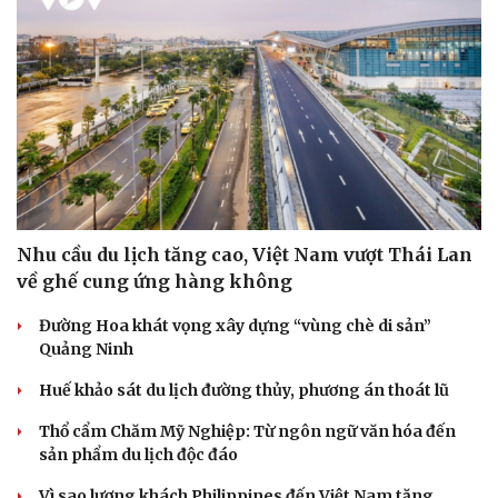
Nhu cầu du lịch tăng cao, Việt Nam vượt Thái Lan
về ghế cung ứng hàng không
Đường Hoa khát vọng xây dựng “vùng chè di sản”
Quảng Ninh
Huế khảo sát du lịch đường thủy, phương án thoát lũ
Du lịch
Podcast
Tư vấn
Câu chuyện thời sự
Thổ cẩm Chăm Mỹ Nghiệp: Từ ngôn ngữ văn hóa đến
Săn Tour
Đọc truyện đêm khuya
sản phẩm du lịch độc đáo
check-in
Cửa sổ tình yêu
Kể chuyện cho bé
Vì sao lượng khách Philippines đến Việt Nam tăng