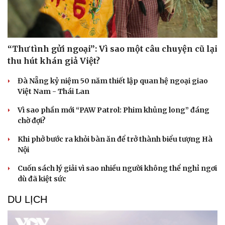
“Thư tình gửi ngoại”: Vì sao một câu chuyện cũ lại
thu hút khán giả Việt?
Đà Nẵng kỷ niệm 50 năm thiết lập quan hệ ngoại giao
Việt Nam - Thái Lan
Vì sao phần mới “PAW Patrol: Phim khủng long” đáng
chờ đợi?
Khi phở bước ra khỏi bàn ăn để trở thành biểu tượng Hà
Nội
Cuốn sách lý giải vì sao nhiều người không thể nghỉ ngơi
dù đã kiệt sức
DU LỊCH