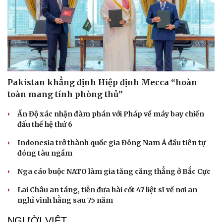
Sức khỏe
Đời sống
Pakistan khẳng định Hiệp định Mecca “hoàn
Dinh dưỡng - món ngon
Nhà đẹp
toàn mang tính phòng thủ”
Cây thuốc
Blog
Sản phụ khoa
Tình yêu - Gia đình
Ấn Độ xác nhận đàm phán với Pháp về máy bay chiến
Nhi khoa
đấu thế hệ thứ 6
Nam khoa
Làm đẹp - giảm cân
Indonesia trở thành quốc gia Đông Nam Á đầu tiên tự
Phòng mạch online
đóng tàu ngầm
Ăn sạch sống khỏe
Nga cáo buộc NATO làm gia tăng căng thẳng ở Bắc Cực
Lai Châu an táng, tiễn đưa hài cốt 47 liệt sĩ về nơi an
nghỉ vĩnh hằng sau 75 năm
NGƯỜI VIỆT