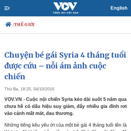
English
THẾ GIỚI
/
Chuyện bé gái Syria 4 tháng tuổi
Chính trị
Xã hội
Đảng
Tin 24h
được cứu – nỗi ám ảnh cuộc
Tổ chức nhân sự
Dự báo thời tiết
chiến
Quốc hội
Giáo dục
Nhận diện sự thật
Dấu ấn VOV
Việc làm
Thứ Ba, 18:25, 04/10/2016
Biển đảo
VOV.VN - Cuộc nội chiến Syria kéo dài suốt 5 năm qua
chưa hề có dấu hiệu suy giảm, đẩy nhiều gia đình rơi
vào cảnh mất mát, đau thương.
Những tiếng kêu yếu ớt của một bé gái 4 tháng tuổi tên là