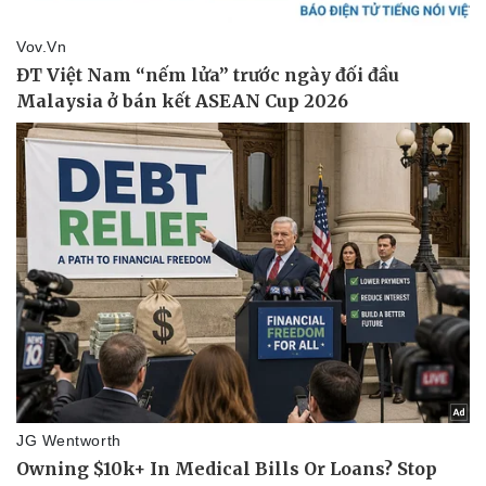
Vụ án
Vũ khí
Tin nóng
Việt Nam
Tư vấn luật
Phân tích