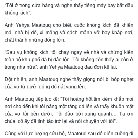
“Tôi ở trong cửa hàng và nghe thấy tiếng máy bay bắt đầu
không kích”.
Anh Yehya Maatouq cho biết, cuộc không kích đã khiến
mái nhà bị đổ, xi măng và cách mảnh vỡ bay khắp nơi,
chất thành những đống lớn.
“Sau vụ không kích, tôi chạy ngay về nhà và chứng kiến
toàn bộ khu phố đã bị đảo lộn. Tôi không còn thấy ai còn ở
trong nhà nữa”, anh Yehya Maatouq đau đớn kể lại.
Đột nhiên, anh Maatouq nghe thấy giọng nói bị bóp nghẹt
của vợ từ dưới đống đổ nát vọng lên.
Anh Maatouq tiếp tục kể: “Tôi hoảng hốt tìm kiếm khắp mọi
nơi cho đến khi tôi nâng một tảng đá lên và thấy khuôn mặt
của vợ tôi bên dưới. Tôi đào bới xung quanh… Tạ ơn
chúa, cô ấy đã tỉnh táo trở lại và nói chuyện với tôi”.
Cùng với lực lượng cứu hộ, Maatouq sau đó điên cuồng đi