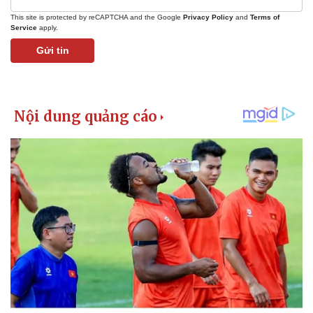
This site is protected by reCAPTCHA and the Google
Privacy Policy
and
Terms of
Service
apply.
Gửi tin
Pháp luật
Quân sự - Quốc phòng