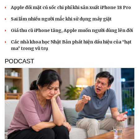
Apple đối mặt cú sốc chi phí khi sản xuất iPhone 18 Pro
Sai lầm nhiều người mắc khi sử dụng máy giặt
Giá thu cũ iPhone tăng, Apple muốn người dùng lên đời
Các nhà khoa học Nhật Bản phát hiện dấu hiệu của “hạt
ma” trong vũ trụ
PODCAST
Văn hóa
Giải trí
Sân khấu - Điện ảnh
Nghệ sĩ
Văn học
Thời trang
Âm nhạc
Sao Việt
Di sản