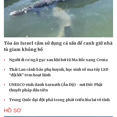
Tòa án Israel cấm sử dụng cá sấu để canh giữ nhà
tù giam khủng bố
Người di cư ngã gục sau khi bơi từ Ma Rốc sang Ceuta
Thái Lan cảnh báo phụ huynh, học sinh về ma túy LSD
“đội lốt” tem hoạt hình
UNESCO vinh danh Sarnath (Ấn Độ) - nơi Đức Phật
thuyết pháp đầu tiên
Trung Quốc đạt đột phá trong phát triển lúa lai vô tính
HỒ SƠ
Cải chính