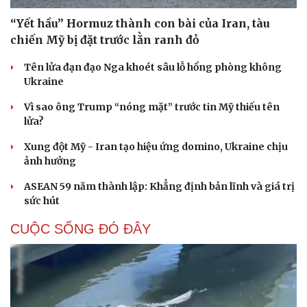
“Yết hầu” Hormuz thành con bài của Iran, tàu
chiến Mỹ bị đặt trước lằn ranh đỏ
Tên lửa đạn đạo Nga khoét sâu lỗ hổng phòng không
Ukraine
Vì sao ông Trump “nóng mặt” trước tin Mỹ thiếu tên
lửa?
Xung đột Mỹ - Iran tạo hiệu ứng domino, Ukraine chịu
ảnh hưởng
ASEAN 59 năm thành lập: Khẳng định bản lĩnh và giá trị
sức hút
CUỘC SỐNG ĐÓ ĐÂY