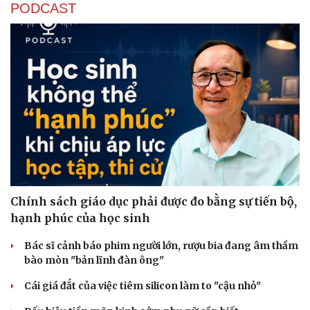
PODCAST
Sức khỏe
Đời sống
Dinh dưỡng - món ngon
Nhà đẹp
Cây thuốc
Blog
Sản phụ khoa
Tình yêu - Gia đình
Nhi khoa
Nam khoa
Làm đẹp - giảm cân
Chính sách giáo dục phải được đo bằng sự tiến bộ,
Phòng mạch online
hạnh phúc của học sinh
Ăn sạch sống khỏe
Bác sĩ cảnh báo phim người lớn, rượu bia đang âm thầm
bào mòn "bản lĩnh đàn ông"
Cái giá đắt của việc tiêm silicon làm to "cậu nhỏ"