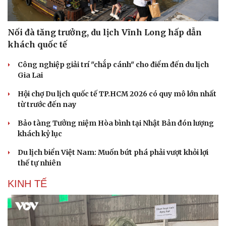
Nối đà tăng trưởng, du lịch Vĩnh Long hấp dẫn
khách quốc tế
Công nghiệp giải trí "chắp cánh" cho điểm đến du lịch
Gia Lai
Hội chợ Du lịch quốc tế TP.HCM 2026 có quy mô lớn nhất
từ trước đến nay
Bảo tàng Tưởng niệm Hòa bình tại Nhật Bản đón lượng
khách kỷ lục
Văn hóa
Giải trí
Du lịch biển Việt Nam: Muốn bứt phá phải vượt khỏi lợi
Sân khấu - Điện ảnh
Nghệ sĩ
thế tự nhiên
Văn học
Thời trang
KINH TẾ
Âm nhạc
Sao Việt
Di sản