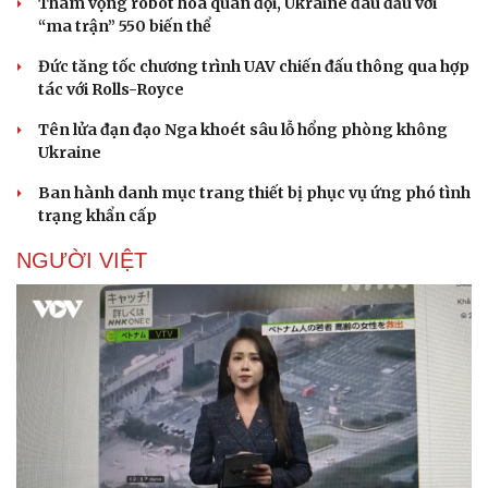
Tham vọng robot hóa quân đội, Ukraine đau đầu với
“ma trận” 550 biến thể
Đức tăng tốc chương trình UAV chiến đấu thông qua hợp
tác với Rolls-Royce
Doanh nghiệp
Công nghệ
Tên lửa đạn đạo Nga khoét sâu lỗ hổng phòng không
Thông tin doanh nghiệp
Sành điệu
Ukraine
Doanh nghiệp 24h
Tin Công nghệ
Doanh nhân
Trải nghiệm
Ban hành danh mục trang thiết bị phục vụ ứng phó tình
Vì cộng đồng
Chuyển đổi số
trạng khẩn cấp
NGƯỜI VIỆT