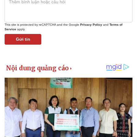
This site is protected by reCAPTCHA and the Google
Privacy Policy
and
Terms of
Service
apply.
Gửi tin
Kinh tế
Thị trường
Bất động sản
Giá vàng
Khởi nghiệp
Tiêu dùng
Tỷ giá
Chứng khoán