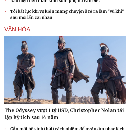
Dấu hiệu tiền mãn kinh sớm phụ nữ cần biết
Tôi bất lực khi vợ luôn mang chuyện ở rể ra làm "vũ khí"
sau mỗi lần cãi nhau
VĂN HÓA
The Odyssey vượt 1 tỷ USD, Christopher Nolan tái
lập kỳ tích sau 14 năm
Cần một hệ sinh thái trách nhiệm để ngăn âm nhạc lệch