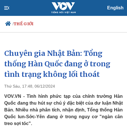
English
THẾ GIỚI
/
Chuyên gia Nhật Bản: Tổng
Chính trị
Xã hội
Đảng
Tin 24h
thống Hàn Quốc đang ở trong
Tổ chức nhân sự
Dự báo thời tiết
tình trạng không lối thoát
Quốc hội
Giáo dục
Nhận diện sự thật
Dấu ấn VOV
Việc làm
Thứ Sáu, 17:48, 06/12/2024
Biển đảo
VOV.VN - Tình hình phức tạp của chính trường Hàn
Quốc đang thu hút sự chú ý đặc biệt của dư luận Nhật
Bản. Nhiều nhà phân tích, nhận định, Tổng thống Hàn
Quốc Iun-Sớc-Yên đang ở trong nguy cơ "ngàn cân
treo sợi tóc".