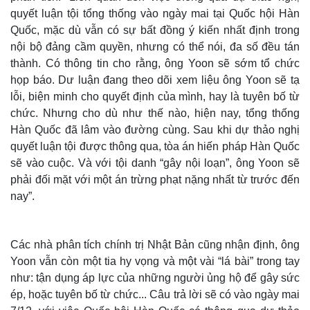
quyết luận tội tổng thống vào ngày mai tại Quốc hội Hàn
Quốc, mặc dù vẫn có sự bất đồng ý kiến nhất định trong
nội bộ đảng cầm quyền, nhưng có thể nói, đa số đều tán
thành. Có thông tin cho rằng, ông Yoon sẽ sớm tổ chức
họp báo. Dư luận đang theo dõi xem liệu ông Yoon sẽ tạ
lỗi, biện minh cho quyết định của mình, hay là tuyên bố từ
chức. Nhưng cho dù như thế nào, hiện nay, tổng thống
Hàn Quốc đã lâm vào đường cùng. Sau khi dự thảo nghị
quyết luận tội được thông qua, tòa án hiến pháp Hàn Quốc
sẽ vào cuộc. Và với tội danh “gây nội loạn”, ông Yoon sẽ
phải đối mặt với một án trừng phạt nặng nhất từ trước đến
nay”.
Thế giới
Multimedia
Quan sát
Video
Cuộc sống đó đây
Ảnh
Các nhà phân tích chính trị Nhật Bản cũng nhận định, ông
Hồ sơ
E-Magazine
Yoon vẫn còn một tia hy vọng và một vài “lá bài” trong tay
Infographic
như: tận dụng áp lực của những người ủng hộ để gây sức
ép, hoặc tuyên bố từ chức... Câu trả lời sẽ có vào ngày mai