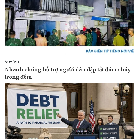
Vụ án
Vũ khí
Tin nóng
Việt Nam
Tư vấn luật
Phân tích