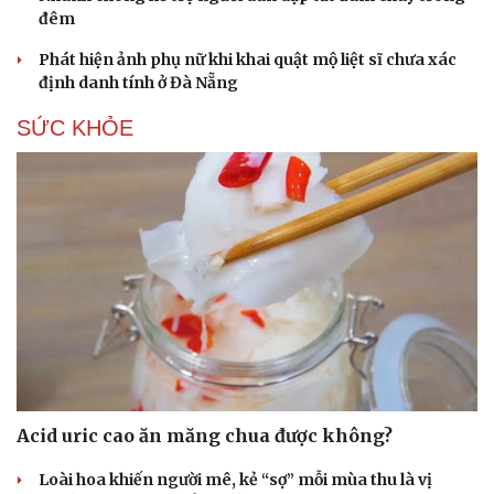
đêm
Phát hiện ảnh phụ nữ khi khai quật mộ liệt sĩ chưa xác
định danh tính ở Đà Nẵng
SỨC KHỎE
Du lịch
Podcast
Tư vấn
Câu chuyện thời sự
Acid uric cao ăn măng chua được không?
Săn Tour
Đọc truyện đêm khuya
check-in
Cửa sổ tình yêu
Loài hoa khiến người mê, kẻ “sợ” mỗi mùa thu là vị
Kể chuyện cho bé