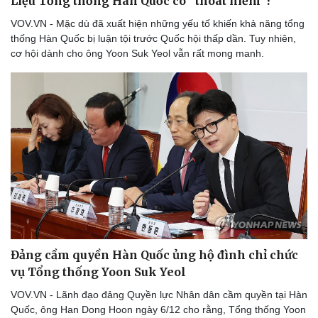
Liệu Tổng thống Hàn Quốc có “thoát hiểm”?
Thể thao
Ô tô - Xe máy
VOV.VN - Mặc dù đã xuất hiện những yếu tố khiến khả năng tổng
Bóng đá
Ô tô
thống Hàn Quốc bị luận tội trước Quốc hội thấp dần. Tuy nhiên,
Lịch thi đấu bóng đá
Xe máy
cơ hội dành cho ông Yoon Suk Yeol vẫn rất mong manh.
Thế giới thể thao
Tư vấn
eSports
Hậu trường
Đảng cầm quyền Hàn Quốc ủng hộ đình chỉ chức
vụ Tổng thống Yoon Suk Yeol
VOV.VN - Lãnh đạo đảng Quyền lực Nhân dân cầm quyền tại Hàn
Quốc, ông Han Dong Hoon ngày 6/12 cho rằng, Tổng thống Yoon