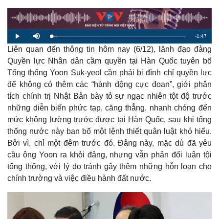
R
-
1:47
L
P
M
o
l
u
a
Liên quan đến thông tin hôm nay (6/12), lãnh đạo đảng
a
t
e
d
y
e
e
Quyền lực Nhân dân cầm quyền tại Hàn Quốc tuyên bố
d
m
:
Tổng thống Yoon Suk-yeol cần phải bị đình chỉ quyền lực
4
.
a
3
để không có thêm các “hành động cực đoan”, giới phân
4
%
tích chính trị Nhật Bản bày tỏ sự ngạc nhiên tột độ trước
i
những diễn biến phức tạp, căng thẳng, nhanh chóng đến
n
mức không lường trước được tại Hàn Quốc, sau khi tổng
i
thống nước này ban bố một lệnh thiết quân luật khó hiểu.
n
Bởi vì, chỉ một đêm trước đó, Đảng này, mặc dù đã yêu
cầu ông Yoon ra khỏi đảng, nhưng vẫn phản đối luận tội
g
tổng thống, với lý do tránh gây thêm những hỗn loạn cho
T
chính trường và việc điều hành đất nước.
i
m
e