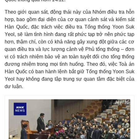
Theo giới quan sát, động thái này của Nhóm điều tra hỗn
hợp, bao gồm đại diện của cơ quan cảnh sát và kiểm sát
Hàn Quốc, đặc trách việc điều tra Tổng thống Yoon Suk
Yeol, sẽ làm tình hình đang rất phức tạp trở nên phức tạp
hơn, thậm chí, còn có khả năng gây xung đột giữa các cơ
quan điều tra và lực lượng cảnh vệ Phủ tổng thống – đơn
vị có trách nhiệm bảo vệ an toàn tuyệt đối cho tổng thống
đương nhiệm trong mọi tình huống. Theo đó, việc Toà án
Hàn Quốc có ban hành lệnh bắt giữ Tổng thống Yoon Suk
Yeol hay không đang tập trung sự quan tâm đặc biệt của
dư luận.
Thế giới
Multimedia
Quan sát
Video
Cuộc sống đó đây
Ảnh
Hồ sơ
E-Magazine
Infographic