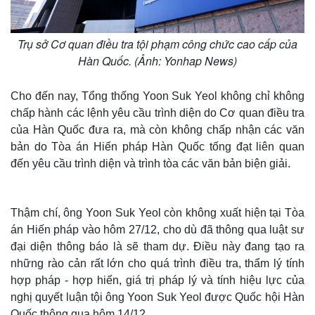
Trụ sở Cơ quan điều tra tội phạm công chức cao cấp của
Hàn Quốc. (Ảnh: Yonhap News)
Cho đến nay, Tổng thống Yoon Suk Yeol không chỉ không
chấp hành các lệnh yêu cầu trình diện do Cơ quan điều tra
của Hàn Quốc đưa ra, mà còn không chấp nhận các văn
bản do Tòa án Hiến pháp Hàn Quốc tống đạt liên quan
đến yêu cầu trình diện và trình tòa các văn bản biện giải.
Thậm chí, ông Yoon Suk Yeol còn không xuất hiện tại Tòa
án Hiến pháp vào hôm 27/12, cho dù đã thông qua luật sư
đại diện thông báo là sẽ tham dự. Điều này đang tạo ra
những rào cản rất lớn cho quá trình điều tra, thẩm lý tính
hợp pháp - hợp hiến, giá trị pháp lý và tính hiệu lực của
nghị quyết luận tội ông Yoon Suk Yeol được Quốc hội Hàn
Quốc thông qua hôm 14/12.