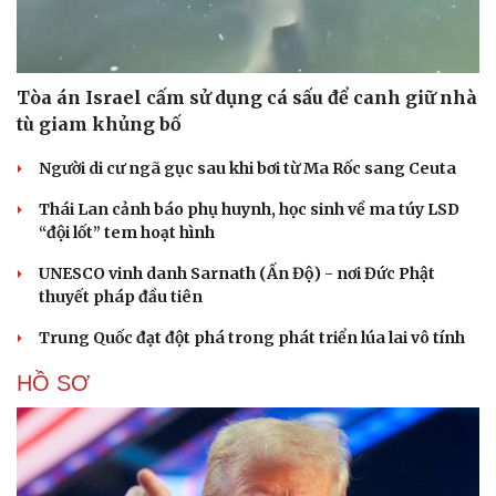
Tòa án Israel cấm sử dụng cá sấu để canh giữ nhà
tù giam khủng bố
Người di cư ngã gục sau khi bơi từ Ma Rốc sang Ceuta
Thái Lan cảnh báo phụ huynh, học sinh về ma túy LSD
“đội lốt” tem hoạt hình
UNESCO vinh danh Sarnath (Ấn Độ) - nơi Đức Phật
thuyết pháp đầu tiên
Trung Quốc đạt đột phá trong phát triển lúa lai vô tính
HỒ SƠ