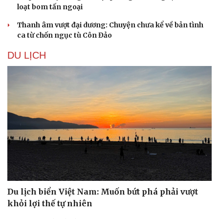
loạt bom tấn ngoại
Thanh âm vượt đại dương: Chuyện chưa kể về bản tình
ca từ chốn ngục tù Côn Đảo
DU LỊCH
Văn hóa
Giải trí
Sân khấu - Điện ảnh
Nghệ sĩ
Văn học
Thời trang
Âm nhạc
Sao Việt
Di sản
Du lịch biển Việt Nam: Muốn bứt phá phải vượt
khỏi lợi thế tự nhiên