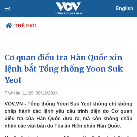
English
THẾ GIỚI
/
Cơ quan điều tra Hàn Quốc xin
Chính trị
Xã hội
Đảng
Tin 24h
lệnh bắt Tổng thống Yoon Suk
Tổ chức nhân sự
Dự báo thời tiết
Yeol
Quốc hội
Giáo dục
Nhận diện sự thật
Dấu ấn VOV
Việc làm
Thứ Hai, 11:29, 30/12/2024
Biển đảo
VOV.VN - Tổng thống Yoon Suk Yeol không chỉ không
chấp hành các lệnh yêu cầu trình diện do Cơ quan
điều tra của Hàn Quốc đưa ra, mà còn không chấp
nhận các văn bản do Tòa án Hiến pháp Hàn Quốc.