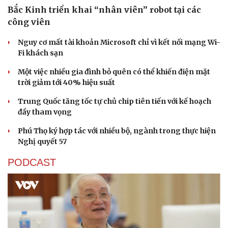
Bắc Kinh triển khai “nhân viên” robot tại các
công viên
Nguy cơ mất tài khoản Microsoft chỉ vì kết nối mạng Wi-
Fi khách sạn
Một việc nhiều gia đình bỏ quên có thể khiến điện mặt
Sức khỏe
Đời sống
trời giảm tới 40% hiệu suất
Dinh dưỡng - món ngon
Nhà đẹp
Trung Quốc tăng tốc tự chủ chip tiên tiến với kế hoạch
Cây thuốc
Blog
đầy tham vọng
Sản phụ khoa
Tình yêu - Gia đình
Nhi khoa
Phú Thọ ký hợp tác với nhiều bộ, ngành trong thực hiện
Nam khoa
Nghị quyết 57
Làm đẹp - giảm cân
Phòng mạch online
PODCAST
Ăn sạch sống khỏe