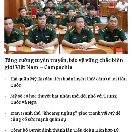
Doanh nghiệp
Công nghệ
Thông tin doanh nghiệp
Sành điệu
Doanh nghiệp 24h
Tin Công nghệ
Doanh nhân
Trải nghiệm
Vì cộng đồng
Chuyển đổi số
Tăng cường tuyên truyền, bảo vệ vững chắc biên
giới Việt Nam – Campuchia
Hải quân Mỹ lần đầu tiên huấn luyện UAV cảm tử tại Hàn
Quốc
Mỹ sẽ có học thuyết hạt nhân mới đối phó với Trung
Quốc và Nga
Iran tranh thủ “khoảng ngừng” giao tranh với Mỹ để
củng cố sức mạnh quân sự
Công bố Quyết định thành lập Tiểu đoàn Hỗn hợp Lý