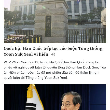
Thể thao
Ô tô - Xe máy
Bóng đá
Ô tô
Lịch thi đấu bóng đá
Xe máy
Thế giới thể thao
Tư vấn
eSports
Hậu trường
Quốc hội Hàn Quốc tiếp tục cáo buộc Tổng thống
Yoon Suk Yeol vi hiến
VOV.VN - Chiều 27/12, trong khi Quốc hội Hàn Quốc đang bỏ
phiếu về nghị quyết luận tội quyền tổng thống Han Duck Soo, Tòa
án Hiến pháp nước này đã mở phiên đầu tiên để thẩm lý nghị
quyết luận tội Tổng thống Yoon Suk Yeol.