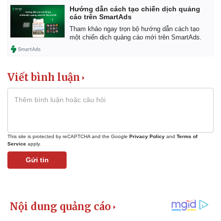
Hướng dẫn cách tạo chiến dịch quảng
cáo trên SmartAds
Tham khảo ngay trọn bộ hướng dẫn cách tạo
một chiến dịch quảng cáo mới trên SmartAds.
Viết bình luận
This site is protected by reCAPTCHA and the Google
Privacy Policy
and
Terms of
Service
apply.
Gửi tin
Kinh tế
Thị trường
Bất động sản
Giá vàng
Khởi nghiệp
Tiêu dùng
Tỷ giá
Chứng khoán