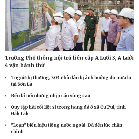
Trường Phổ thông nội trú liên cấp A Lưới 3, A Lưới
4 vận hành thử
1 người bị thương, 303 nhà dân bị ảnh hưởng do mưa lũ
tại Sơn La
Bền bỉ nối những nhịp cầu vùng cao
Quy tập hài cốt liệt sĩ trong hang đá ở xã Cư Pui, tỉnh
Du lịch
Podcast
Đắk Lắk
Tư vấn
Câu chuyện thời sự
Săn Tour
Đọc truyện đêm khuya
"Loạn" biển hiệu tiếng nước ngoài: Đã đến lúc chấn
check-in
Cửa sổ tình yêu
chỉnh
Kể chuyện cho bé