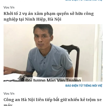
Vụ án
Vũ khí
Tin nóng
Việt Nam
Tư vấn luật
Phân tích