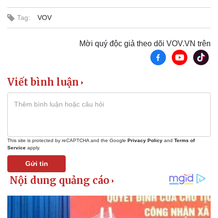
Tin nóng
Việt Nam
Tư vấn luật
Phân tích
Tag:
VOV
Mời quý độc giả theo dõi VOV.VN trên
Viết bình luận
This site is protected by reCAPTCHA and the Google
Privacy Policy
and
Terms of
Service
apply.
Gửi tin