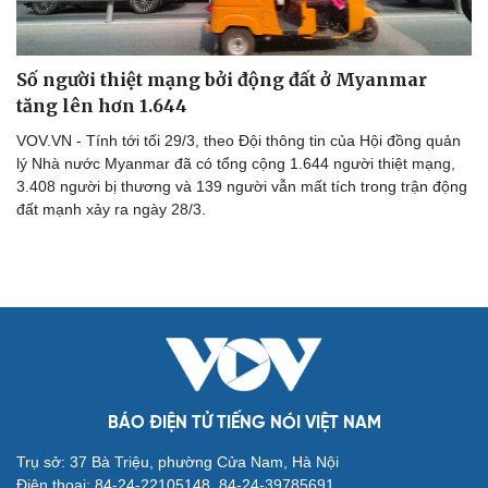
Số người thiệt mạng bởi động đất ở Myanmar
tăng lên hơn 1.644
VOV.VN - Tính tới tối 29/3, theo Đội thông tin của Hội đồng quản
lý Nhà nước Myanmar đã có tổng cộng 1.644 người thiệt mạng,
3.408 người bị thương và 139 người vẫn mất tích trong trận động
đất mạnh xảy ra ngày 28/3.
Cải chính
BÁO ĐIỆN TỬ TIẾNG NÓI VIỆT NAM
Trụ sở: 37 Bà Triệu, phường Cửa Nam, Hà Nội
Điện thoại: 84-24-22105148, 84-24-39785691