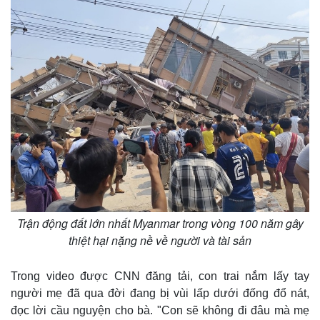
Trận động đất lớn nhất Myanmar trong vòng 100 năm gây
thiệt hại nặng nề về người và tài sản
Trong video được CNN đăng tải, con trai nắm lấy tay
người mẹ đã qua đời đang bị vùi lấp dưới đống đổ nát,
Thế giới
Multimedia
đọc lời cầu nguyện cho bà. "Con sẽ không đi đâu mà mẹ