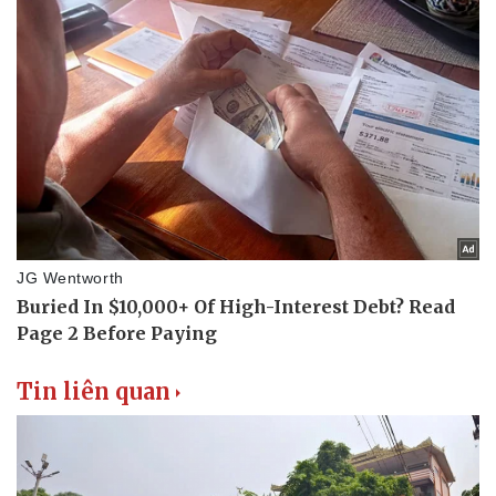
Tin liên quan
Văn hóa
Giải trí
Sân khấu - Điện ảnh
Nghệ sĩ
Văn học
Thời trang