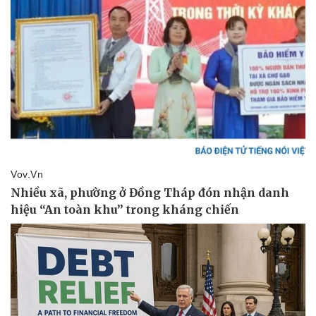
Thể thao
Ô tô - Xe máy
Bóng đá
Ô tô
Lịch thi đấu bóng đá
Xe máy
Thế giới thể thao
Tư vấn
eSports
Hậu trường