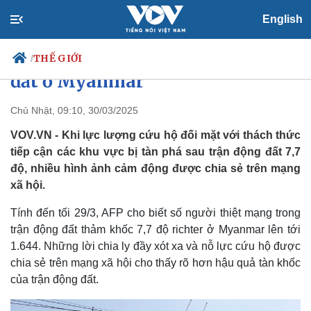
English
Con trai nắm chặt tay mẹ mắc
kẹt trong đống đổ nát sau động
THẾ GIỚI
/
đất ở Myanmar
Chủ Nhật, 09:10, 30/03/2025
Chính trị
Xã hội
VOV.VN - Khi lực lượng cứu hộ đối mặt với thách thức
Đảng
Tin 24h
tiếp cận các khu vực bị tàn phá sau trận động đất 7,7
Tổ chức nhân sự
Dự báo thời tiết
độ, nhiều hình ảnh cảm động được chia sẻ trên mạng
Quốc hội
Giáo dục
xã hội.
Nhận diện sự thật
Dấu ấn VOV
Việc làm
Tính đến tối 29/3, AFP cho biết số người thiệt mạng trong
Biển đảo
trận động đất thảm khốc 7,7 độ richter ở Myanmar lên tới
1.644. Những lời chia ly đầy xót xa và nỗ lực cứu hộ được
chia sẻ trên mạng xã hội cho thấy rõ hơn hậu quả tàn khốc
của trận động đất.