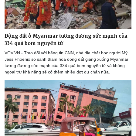
Động đất ở Myanmar tương đương sức mạnh của
Du lịch
Podcast
334 quả bom nguyên tử
Tư vấn
Câu chuyện thời sự
VOV.VN - Trao đổi với hãng tin CNN, nhà địa chất học người Mỹ
Săn Tour
Đọc truyện đêm khuya
Jess Phoenix so sánh thảm họa động đất giáng xuống Myanmar
check-in
Cửa sổ tình yêu
tương đương sức mạnh của 334 quả bom nguyên tử và không
Kể chuyện cho bé
ngoại trừ khả năng sẽ có thêm nhiều đợt dư chấn nữa.
Hạt giống tâm hồn