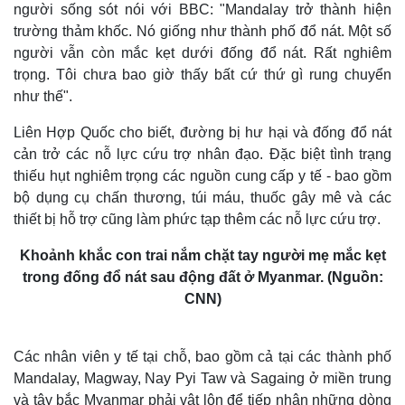
người sống sót nói với BBC: "Mandalay trở thành hiện
trường thảm khốc. Nó giống như thành phố đổ nát. Một số
người vẫn còn mắc kẹt dưới đống đổ nát. Rất nghiêm
trọng. Tôi chưa bao giờ thấy bất cứ thứ gì rung chuyển
như thế".
Liên Hợp Quốc cho biết, đường bị hư hại và đống đổ nát
cản trở các nỗ lực cứu trợ nhân đạo. Đặc biệt tình trạng
Kinh tế
Thị trường
thiếu hụt nghiêm trọng các nguồn cung cấp y tế - bao gồm
Bất động sản
Giá vàng
bộ dụng cụ chấn thương, túi máu, thuốc gây mê và các
Khởi nghiệp
Tiêu dùng
thiết bị hỗ trợ cũng làm phức tạp thêm các nỗ lực cứu trợ.
Tỷ giá
Chứng khoán
Khoảnh khắc con trai nắm chặt tay người mẹ mắc kẹt
Giá cà phê
trong đống đổ nát sau động đất ở Myanmar. (Nguồn:
CNN)
Các nhân viên y tế tại chỗ, bao gồm cả tại các thành phố
Mandalay, Magway, Nay Pyi Taw và Sagaing ở miền trung
và tây bắc Myanmar phải vật lộn để tiếp nhận những dòng