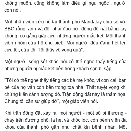
Quan sát
Video
không muốn, cũng không làm điều gì ngu ngốc", người
Cuộc sống đó đây
Ảnh
con nói.
Hồ sơ
E-Magazine
Infographic
Một nhân viên cứu hộ tại thành phố Mandalay chia sẻ với
BBC rằng, anh và đội phải đào bới đống đổ nát bằng tay
không, cố gắng giải cứu những người mắc kẹt. Một thành
viên nhóm cứu hộ cho biết: "Mọi người đều đang hét lên
cứu tôi, cứu tôi. Tôi thấy vô vọng quá".
Một người sống sót khác nói có thể nghe thấy tiếng của
những người bị mắc kẹt bên trong khách sạn bị sập.
"Tôi có thể nghe thấy tiếng các bà mẹ khóc, vì con cái, bạn
bè của họ vẫn còn bên trong tòa nhà. Thật tuyệt vọng khi
chứng kiến ​​cảnh tượng đó. Trận động đất này là thảm họa.
Chúng tôi cần sự giúp đỡ", một giáo viên nói.
Khi trận động đất xảy ra, mọi người - một số bị thương -
chạy trên đường phố, la hét và khóc lóc, còn bệnh viện đa
khoa của thành phố gần như chật kín bệnh nhân. Một