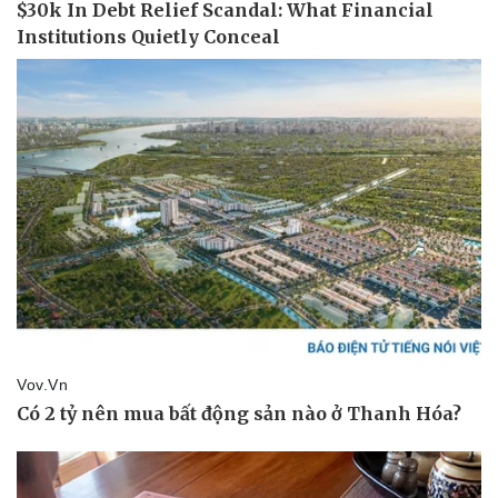
Sức khỏe
Đời sống
Dinh dưỡng - món ngon
Nhà đẹp
Cây thuốc
Blog
Sản phụ khoa
Tình yêu - Gia đình
Nhi khoa
Nam khoa
Làm đẹp - giảm cân
Phòng mạch online
Ăn sạch sống khỏe