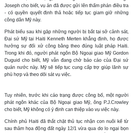
Joseph cho biết, vụ án đã được gửi lên thẩm phán điều tra
- có quyền quyết định thả hoặc tiếp tục giam giữ những
công dân Mỹ này.
Phát biểu sau khi gặp những người bị bắt tại sở cảnh sát,
Đại sứ Mỹ tại Haiti Kenneth Merten khẳng định, họ được
hưởng sự đối xử công bằng theo đúng luật pháp Haiti.
Trong khi đó, người phát ngôn Bộ Ngoại giao Mỹ Gordon
Duguid cho biết, Mỹ vẫn đang chờ báo cáo của Đại sứ
quán nước này. Mỹ sẽ tiếp tục cung cấp trợ giúp lãnh sự
phù hợp và theo dõi sát vụ việc.
Tuy nhiên, trước khi cáo trạng được công bố, một người
phát ngôn khác của Bộ Ngoại giao Mỹ, ông P.J.Crowley
cho biết, Mỹ không có ý định can thiệp vào vụ việc này.
Chính phủ Haiti đã thắt chặt thủ tục nhận con nuôi kể từ
sau thảm họa động đất ngày 12/1 vừa qua do lo ngại bọn