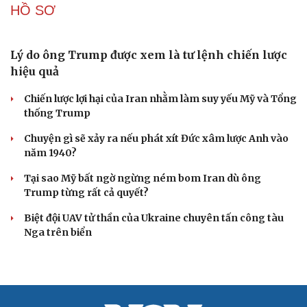
Đột phá hiếm hoi tại Gaza giữa những hoài nghi
Mỹ sẽ có học thuyết hạt nhân mới đối phó với Trung
Quốc và Nga
Lỗ hổng khiến phòng không Ukraine đuối sức trước
mưa tên lửa Nga
Hai điểm nóng Iran và Ukraine làm trầm trọng thêm
khủng hoảng năng lượng toàn cầu
Iran tranh thủ “khoảng ngừng” giao tranh với Mỹ để
củng cố sức mạnh quân sự
CUỘC SỐNG ĐÓ ĐÂY