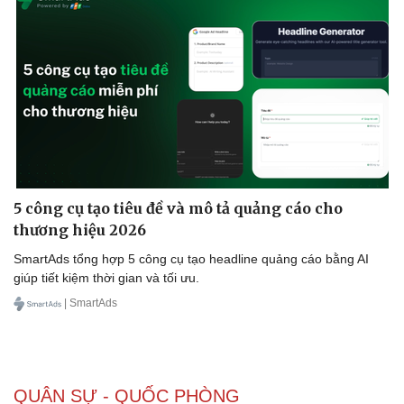
Kinh tế
Thị trường
Bất động sản
Giá vàng
Khởi nghiệp
Tiêu dùng
Tỷ giá
Chứng khoán
Giá cà phê
5 công cụ tạo tiêu đề và mô tả quảng cáo cho
thương hiệu 2026
SmartAds tổng hợp 5 công cụ tạo headline quảng cáo bằng AI
giúp tiết kiệm thời gian và tối ưu.
| SmartAds
QUÂN SỰ - QUỐC PHÒNG