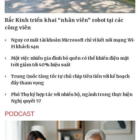
Bắc Kinh triển khai “nhân viên” robot tại các
công viên
Nguy cơ mất tài khoản Microsoft chỉ vì kết nối mạng Wi-
Fi khách sạn
Một việc nhiều gia đình bỏ quên có thể khiến điện mặt
trời giảm tới 40% hiệu suất
Trung Quốc tăng tốc tự chủ chip tiên tiến với kế hoạch
đầy tham vọng
Phú Thọ ký hợp tác với nhiều bộ, ngành trong thực hiện
Thể thao
Ô tô - Xe máy
Nghị quyết 57
Bóng đá
Ô tô
PODCAST
Lịch thi đấu bóng đá
Xe máy
Thế giới thể thao
Tư vấn
eSports
Hậu trường