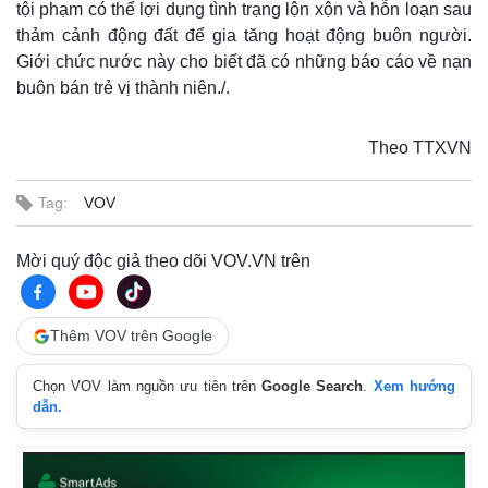
tội phạm có thể lợi dụng tình trạng lộn xộn và hỗn loạn sau
thảm cảnh động đất để gia tăng hoạt động buôn người.
Giới chức nước này cho biết đã có những báo cáo về nạn
buôn bán trẻ vị thành niên./.
Theo TTXVN
Tag:
VOV
Mời quý độc giả theo dõi VOV.VN trên
Thêm VOV trên Google
Chọn VOV làm nguồn ưu tiên trên
Google Search
.
Xem hướng
Thế giới
Multimedia
dẫn.
Quan sát
Video
Cuộc sống đó đây
Ảnh
Hồ sơ
E-Magazine