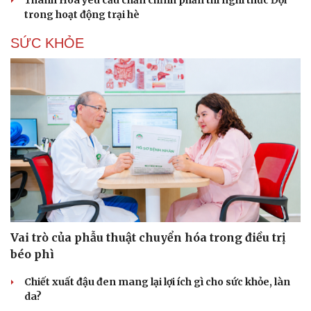
Thanh Hóa yêu cầu chấn chỉnh phần thi nghi thức Đội
trong hoạt động trại hè
SỨC KHỎE
Vai trò của phẫu thuật chuyển hóa trong điều trị
béo phì
Văn hóa
Giải trí
Sân khấu - Điện ảnh
Nghệ sĩ
Chiết xuất đậu đen mang lại lợi ích gì cho sức khỏe, làn
Văn học
Thời trang
da?
Âm nhạc
Sao Việt