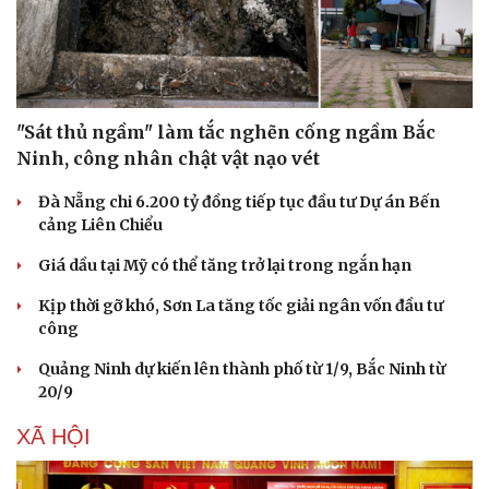
"Sát thủ ngầm" làm tắc nghẽn cống ngầm Bắc
Ninh, công nhân chật vật nạo vét
Sức khỏe
Đời sống
Dinh dưỡng - món ngon
Nhà đẹp
Đà Nẵng chi 6.200 tỷ đồng tiếp tục đầu tư Dự án Bến
Cây thuốc
Blog
cảng Liên Chiểu
Sản phụ khoa
Tình yêu - Gia đình
Giá dầu tại Mỹ có thể tăng trở lại trong ngắn hạn
Nhi khoa
Nam khoa
Kịp thời gỡ khó, Sơn La tăng tốc giải ngân vốn đầu tư
Làm đẹp - giảm cân
công
Phòng mạch online
Ăn sạch sống khỏe
Quảng Ninh dự kiến lên thành phố từ 1/9, Bắc Ninh từ
20/9
XÃ HỘI