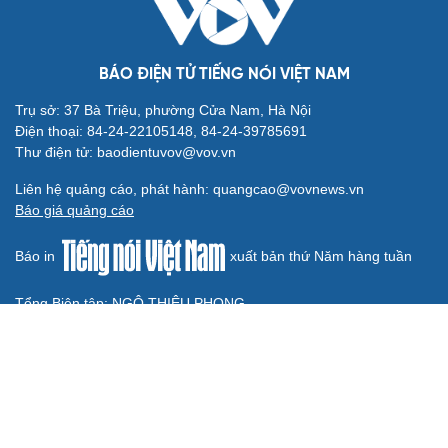
Tòa án Israel cấm sử dụng cá sấu để canh giữ nhà
tù giam khủng bố
Người di cư ngã gục sau khi bơi từ Ma Rốc sang Ceuta
Thái Lan cảnh báo phụ huynh, học sinh về ma túy LSD
“đội lốt” tem hoạt hình
UNESCO vinh danh Sarnath (Ấn Độ) - nơi Đức Phật
thuyết pháp đầu tiên
Trung Quốc đạt đột phá trong phát triển lúa lai vô tính
HỒ SƠ