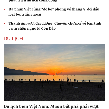
phát triển du lịch cộng đồng
Doanh nghiệp
Công nghệ
Ba phim Việt cùng “đổ bộ” phòng vé tháng 8, đối đầu
Thông tin doanh nghiệp
Sành điệu
loạt bom tấn ngoại
Doanh nghiệp 24h
Tin Công nghệ
Doanh nhân
Trải nghiệm
Thanh âm vượt đại dương: Chuyện chưa kể về bản tình
Vì cộng đồng
Chuyển đổi số
ca từ chốn ngục tù Côn Đảo
DU LỊCH
Du lịch biển Việt Nam: Muốn bứt phá phải vượt