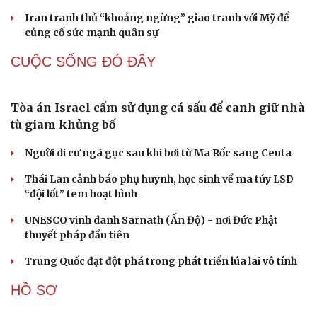
Đột phá hiếm hoi tại Gaza giữa những hoài nghi
Mỹ sẽ có học thuyết hạt nhân mới đối phó với Trung
Quốc và Nga
Lỗ hổng khiến phòng không Ukraine đuối sức trước
mưa tên lửa Nga
Hai điểm nóng Iran và Ukraine làm trầm trọng thêm
khủng hoảng năng lượng toàn cầu
Iran tranh thủ “khoảng ngừng” giao tranh với Mỹ để
củng cố sức mạnh quân sự
CUỘC SỐNG ĐÓ ĐÂY