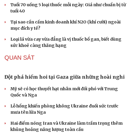
Di sản
Tuổi 70 uống 5 loại thuốc mỗi ngày: Giá như chuẩn bị từ
tuổi 40
Tại sao cần cấm kinh doanh khí N2O (khí cười) ngoài
mục đích y tế?
Loại lá vừa cay vừa đắng là vị thuốc bổ gan, biết dùng
sức khoẻ càng thăng hạng
QUAN SÁT