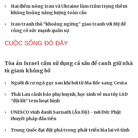
khi tỉnh lên thành phố
ĐBQH TP Hà Nội "hiến kế" khai thác hiệu quả đường
Vành đai 5 - Vùng Thủ đô
Cà Mau bổ nhiệm 3 phó giám đốc sở
Tổng Bí thư, Chủ tịch nước Tô Lâm sẽ thăm cấp Nhà
nước tới Australia, New Zealand
Cải chính
QUAN SÁT