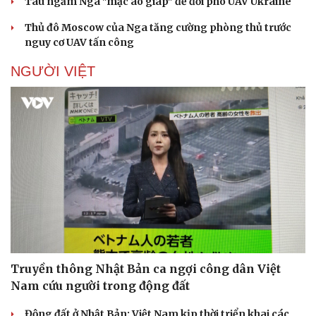
Tàu ngầm Nga "mặc áo giáp” để đối phó UAV Ukraine
Thủ đô Moscow của Nga tăng cường phòng thủ trước
nguy cơ UAV tấn công
NGƯỜI VIỆT
Pháp luật
Quân sự - Quốc phòng
Vụ án
Vũ khí
Tin nóng
Việt Nam
Tư vấn luật
Phân tích
Truyền thông Nhật Bản ca ngợi công dân Việt
Nam cứu người trong động đất
Động đất ở Nhật Bản: Việt Nam kịp thời triển khai các