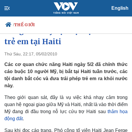
English
THẾ GIỚI
/
Công dân Mỹ bị buộc tội bắt cóc
trẻ em tại Haiti
Thứ Sáu, 22:17, 05/02/2010
Chính trị
Xã hội
Đảng
Tin 24h
Các cơ quan chức năng Haiti ngày 5/2 đã chính thức
Tổ chức nhân sự
Dự báo thời tiết
cáo buộc 10 người Mỹ, bị bắt tại Haiti tuần trước, các
Quốc hội
Giáo dục
tội danh bắt cóc và đưa trái phép trẻ em ra khỏi nước
Nhận diện sự thật
Dấu ấn VOV
này.
Việc làm
Biển đảo
Theo giới quan sát, đây là vụ việc khá nhạy cảm trong
quan hệ ngoại giao giữa Mỹ và Haiti, nhất là vào thời điểm
Mỹ đang đi đầu trong nỗ lực cứu trợ Haiti sau
thảm họa
động đất
.
Sau khi đọc cáo trạng, Phó công tố viên Haiti Jean Ferge