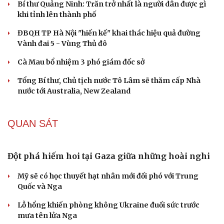
Lý do ông Trump được xem là tư lệnh chiến lược
hiệu quả
Chiến lược lợi hại của Iran nhằm làm suy yếu Mỹ và Tổng
thống Trump
Chuyện gì sẽ xảy ra nếu phát xít Đức xâm lược Anh vào
năm 1940?
Tại sao Mỹ bất ngờ ngừng ném bom Iran dù ông
Trump từng rất cả quyết?
Biệt đội UAV tử thần của Ukraine chuyên tấn công tàu
Nga trên biển
CHÍNH TRỊ
Đắk Lắk lập đoàn giám sát việc sắp xếp tổ chức bộ
máy
Bí thư Quảng Ninh: Trăn trở nhất là người dân được gì