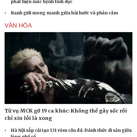
phát hiện mắc bệnh tình dục
Ranh giới mong manh giữa hài hước và phản cảm
VĂN HÓA
Văn hóa
Giải trí
Sân khấu - Điện ảnh
Nghệ sĩ
Văn học
Thời trang
Từ vụ MCK gỡ 19 ca khúc: Không thể gây sốc rồi
Âm nhạc
Sao Việt
chỉ xin lỗi là xong
Di sản
Hà Nội sắp cải tạo 131 vòm cầu đá: Đánh thức di sản giữa
lòng phố cổ