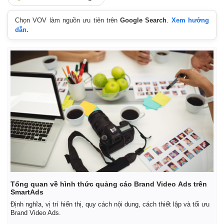
Chọn VOV làm nguồn ưu tiên trên
Google Search
.
Xem hướng
dẫn.
Kinh tế
Thị trường
Tổng quan về hình thức quảng cáo Brand Video Ads trên
Bất động sản
Giá vàng
SmartAds
Khởi nghiệp
Tiêu dùng
Định nghĩa, vị trí hiển thị, quy cách nội dung, cách thiết lập và tối ưu
Tỷ giá
Brand Video Ads.
Chứng khoán