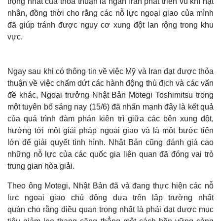
trọng nhất của thỏa thuận là ngăn Iran phát triển vũ khí hạt
nhân, đồng thời cho rằng các nỗ lực ngoại giao của mình
đã giúp tránh được nguy cơ xung đột lan rộng trong khu
vực.
Ngay sau khi có thông tin về việc Mỹ và Iran đạt được thỏa
thuận về việc chấm dứt các hành động thù địch và các vấn
đề khác, Ngoại trưởng Nhật Bản Motegi Toshimitsu trong
một tuyên bố sáng nay (15/6) đã nhấn mạnh đây là kết quả
của quá trình đàm phán kiên trì giữa các bên xung đột,
hướng tới một giải pháp ngoại giao và là một bước tiến
lớn để giải quyết tình hình. Nhật Bản cũng đánh giá cao
Thế giới
Multimedia
những nỗ lực của các quốc gia liên quan đã đóng vai trò
Quan sát
Video
Cuộc sống đó đây
Ảnh
trung gian hòa giải.
Hồ sơ
E-Magazine
Theo ông Motegi, Nhật Bản đã và đang thực hiện các nỗ
Infographic
lực ngoại giao chủ động dựa trên lập trường nhất
quán cho rằng điều quan trọng nhất là phải đạt được mục