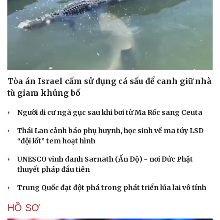
Tòa án Israel cấm sử dụng cá sấu để canh giữ nhà
tù giam khủng bố
Người di cư ngã gục sau khi bơi từ Ma Rốc sang Ceuta
Thái Lan cảnh báo phụ huynh, học sinh về ma túy LSD
“đội lốt” tem hoạt hình
UNESCO vinh danh Sarnath (Ấn Độ) - nơi Đức Phật
thuyết pháp đầu tiên
Trung Quốc đạt đột phá trong phát triển lúa lai vô tính
HỒ SƠ