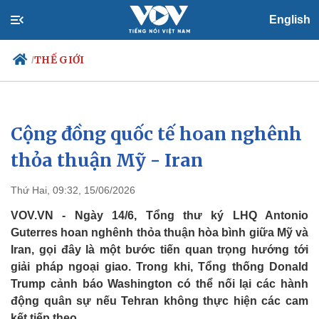
English
THẾ GIỚI
/
Cộng đồng quốc tế hoan nghênh
Chính trị
Xã hội
Đảng
Tin 24h
thỏa thuận Mỹ - Iran
Tổ chức nhân sự
Dự báo thời tiết
Quốc hội
Giáo dục
Thứ Hai, 09:32, 15/06/2026
Nhận diện sự thật
Dấu ấn VOV
Việc làm
VOV.VN - Ngày 14/6, Tổng thư ký LHQ Antonio
Biển đảo
Guterres hoan nghênh thỏa thuận hòa bình giữa Mỹ và
Iran, gọi đây là một bước tiến quan trọng hướng tới
giải pháp ngoại giao. Trong khi, Tổng thống Donald
Trump cảnh báo Washington có thể nối lại các hành
động quân sự nếu Tehran không thực hiện các cam
kết tiếp theo.