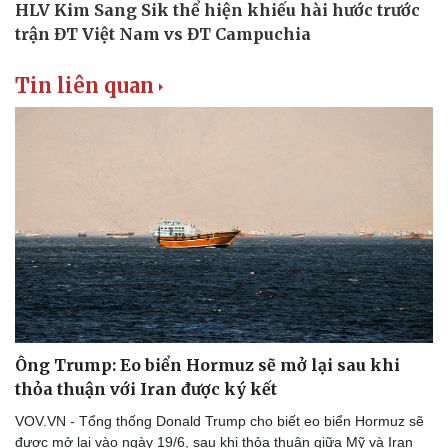
Thể thao
Ô tô - Xe máy
Bóng đá
Ô tô
Lịch thi đấu bóng đá
Xe máy
Tin liên quan
Thế giới thể thao
Tư vấn
eSports
Hậu trường
Ông Trump: Eo biển Hormuz sẽ mở lại sau khi
thỏa thuận với Iran được ký kết
VOV.VN - Tổng thống Donald Trump cho biết eo biển Hormuz sẽ
được mở lại vào ngày 19/6, sau khi thỏa thuận giữa Mỹ và Iran