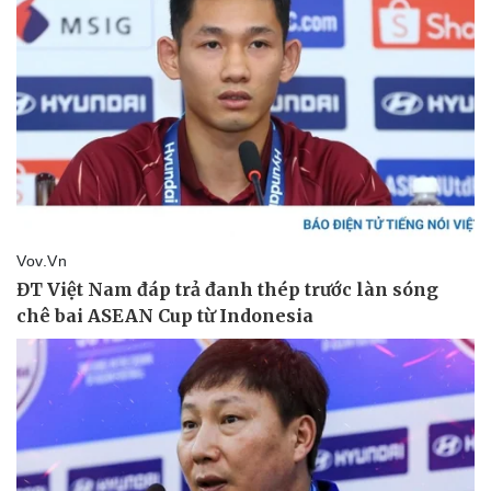
Vụ án
Vũ khí
Tin nóng
Việt Nam
Tư vấn luật
Phân tích