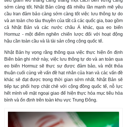
tiêu giảm leo thang căng thẳng một cách bền vững càng
sớm càng tốt. Nhật Bản cũng đã nhiều lần mạnh mẽ yêu
cầu Iran đảm bảo càng sớm càng tốt việc lưu thông tự do
và an toàn cho tàu thuyền của tất cả các quốc gia, bao gồm
cả Nhật Bản và các nước châu Á khác, qua eo biển
Hormuz - một điểm nghẽn chiến lược đối với hoạt động
hậu cần toàn cầu và là tài sản công cộng quốc tế.
Nhật Bản hy vọng rằng thông qua việc thực hiện ổn định
Biên bản ghi nhớ này, việc lưu thông tự do và an toàn qua
eo biển Hormuz sẽ thực sự được đảm bảo, và một thỏa
thuận cuối cùng về vấn đề hạt nhân của Iran và các vấn đề
khác sẽ đạt được trong thời gian sớm nhất. Nhật Bản sẽ
tiếp tục phối hợp chặt chẽ với cộng đồng quốc tế, nỗ lực
hết mình về mặt ngoại giao để hiện thực hóa mục tiêu hòa
bình và ổn định trên toàn khu vực Trung Đông.