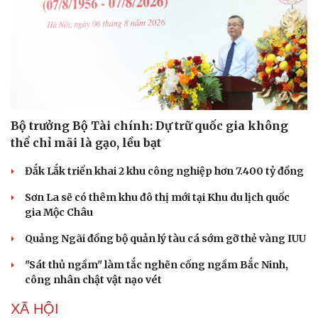
Bộ trưởng Bộ Tài chính: Dự trữ quốc gia không
thể chỉ mãi là gạo, lều bạt
Đắk Lắk triển khai 2 khu công nghiệp hơn 7.400 tỷ đồng
Sơn La sẽ có thêm khu đô thị mới tại Khu du lịch quốc
gia Mộc Châu
Quảng Ngãi đồng bộ quản lý tàu cá sớm gỡ thẻ vàng IUU
Du lịch
Podcast
"Sát thủ ngầm" làm tắc nghẽn cống ngầm Bắc Ninh,
Tư vấn
Câu chuyện thời sự
công nhân chật vật nạo vét
Săn Tour
Đọc truyện đêm khuya
check-in
Cửa sổ tình yêu
XÃ HỘI
Kể chuyện cho bé