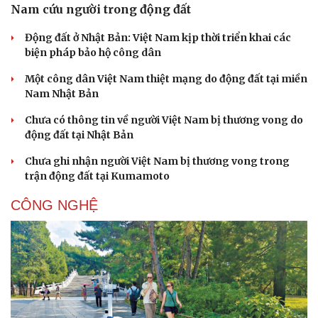
Nam cứu người trong động đất
Động đất ở Nhật Bản: Việt Nam kịp thời triển khai các
biện pháp bảo hộ công dân
Một công dân Việt Nam thiệt mạng do động đất tại miền
Nam Nhật Bản
Sức khỏe
Đời sống
Chưa có thông tin về người Việt Nam bị thương vong do
Dinh dưỡng - món ngon
Nhà đẹp
động đất tại Nhật Bản
Cây thuốc
Blog
Sản phụ khoa
Tình yêu - Gia đình
Chưa ghi nhận người Việt Nam bị thương vong trong
Nhi khoa
trận động đất tại Kumamoto
Nam khoa
Làm đẹp - giảm cân
CÔNG NGHỆ
Phòng mạch online
Ăn sạch sống khỏe