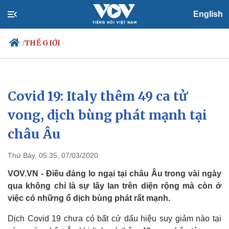
English
THẾ GIỚI
/
Covid 19: Italy thêm 49 ca tử
Chính trị
Xã hội
Đảng
Tin 24h
vong, dịch bùng phát mạnh tại
Tổ chức nhân sự
Dự báo thời tiết
châu Âu
Quốc hội
Giáo dục
Nhận diện sự thật
Dấu ấn VOV
Việc làm
Thứ Bảy, 05:35, 07/03/2020
Biển đảo
VOV.VN - Điều đáng lo ngại tại châu Âu trong vài ngày
qua không chỉ là sự lây lan trên diện rộng mà còn ở
việc có những ổ dịch bùng phát rất mạnh.
Dịch Covid 19 chưa có bất cứ dấu hiệu suy giảm nào tại