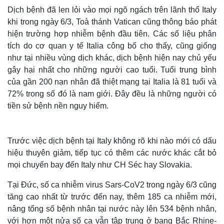
Dịch bệnh đã len lỏi vào mọi ngõ ngách trên lãnh thổ Italy
khi trong ngày 6/3, Toà thánh Vatican cũng thông báo phát
hiện trường hợp nhiễm bệnh đầu tiên. Các số liệu phân
tích do cơ quan y tế Italia công bố cho thấy, cũng giống
như tại nhiều vùng dịch khác, dịch bệnh hiện nay chủ yếu
gây hại nhất cho những người cao tuổi. Tuổi trung bình
của gần 200 nạn nhân đã thiệt mạng tại Italia là 81 tuổi và
72% trong số đó là nam giới. Đây đều là những người có
tiền sử bệnh nền nguy hiểm.
Trước việc dịch bệnh tại Italy không rõ khi nào mới có dấu
hiệu thuyên giảm, tiếp tục có thêm các nước khác cắt bỏ
mọi chuyến bay đến Italy như CH Séc hay Slovakia.
Tại Đức, số ca nhiễm virus Sars-CoV2 trong ngày 6/3 cũng
tăng cao nhất từ trước đến nay, thêm 185 ca nhiễm mới,
nâng tổng số bệnh nhân tại nước này lên 534 bệnh nhân,
với hơn một nửa số ca vẫn tập trung ở bang Bắc Rhine-