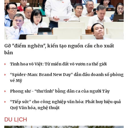
Gỡ "điểm nghẽn", kiến tạo nguồn cầu cho xuất
bản
Tinh hoa võ Việt: Từ miền đất võ vươn ra thế giới
“Spider-Man: Brand New Day” dẫn đầu doanh số phòng
vé Mỹ
Phong slư - “thư tình” bằng dân ca của người Tày
“Tiếp sức” cho công nghiệp văn hóa: Phát huy hiệu quả
Quỹ Văn hóa, nghệ thuật
DU LỊCH