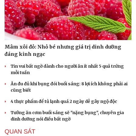
Hạt giống tâm hồn
Mâm xôi đỏ: Nhỏ bé nhưng giá trị dinh dưỡng
đáng kinh ngạc
Tin vui bất ngờ dành cho người ăn ít nhất 5 quả trứng
mỗi tuần
Ăn đu đủ khi bụng đói buổi sáng: 8 lợi ích không phải ai
cũng biết
4 thực phẩm để tủ lạnh quá 2 ngày dễ gây ngộ độc
Tưởng ăn cơm buổi sáng sẽ "nặng bụng", chuyên gia
dinh dưỡng nói điều bất ngờ
QUAN SÁT