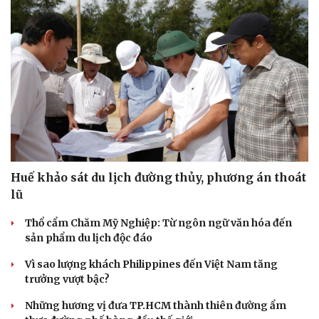
Huế khảo sát du lịch đường thủy, phương án thoát
lũ
Văn hóa
Giải trí
Thổ cẩm Chăm Mỹ Nghiệp: Từ ngôn ngữ văn hóa đến
Sân khấu - Điện ảnh
Nghệ sĩ
sản phẩm du lịch độc đáo
Văn học
Thời trang
Âm nhạc
Sao Việt
Vì sao lượng khách Philippines đến Việt Nam tăng
Di sản
trưởng vượt bậc?
Những hương vị đưa TP.HCM thành thiên đường ẩm