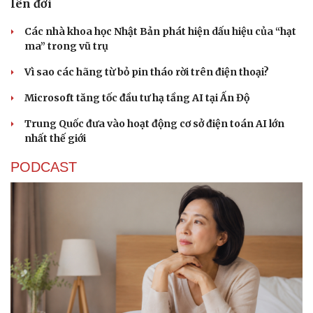
lên đời
Các nhà khoa học Nhật Bản phát hiện dấu hiệu của “hạt
ma” trong vũ trụ
Vì sao các hãng từ bỏ pin tháo rời trên điện thoại?
Microsoft tăng tốc đầu tư hạ tầng AI tại Ấn Độ
Sức khỏe
Đời sống
Trung Quốc đưa vào hoạt động cơ sở điện toán AI lớn
Dinh dưỡng - món ngon
Nhà đẹp
nhất thế giới
Cây thuốc
Blog
Sản phụ khoa
Tình yêu - Gia đình
PODCAST
Nhi khoa
Nam khoa
Làm đẹp - giảm cân
Phòng mạch online
Ăn sạch sống khỏe