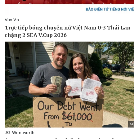
Vụ án
Vũ khí
Tin nóng
Việt Nam
Tư vấn luật
Phân tích