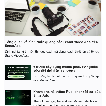
Tổng quan về hình thức quảng cáo Brand Video Ads trên
SmartAds
Định nghĩa, vị trí hiển thị, quy cách nội dung, cách thiết lập và tối ưu
Brand Video Ads.
6 bước xây dựng media plan: từ nghiên
cứu đối thủ đến đo lường
Dưới đây là chi tiết các bước quan trọng để lập
một Media Plan.
Kinh tế
Thị trường
Bất động sản
Giá vàng
Khám phá hệ thống Publisher đối tác của
Khởi nghiệp
Tiêu dùng
SmartAds
Tỷ giá
Tham khảo ngay bài viết sau để nắm danh sách
Chứng khoán
publisher trong hệ thống quảng cáo của