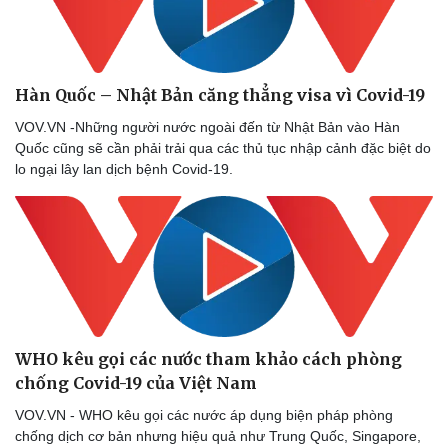
Thể thao
Ô tô - Xe máy
Bóng đá
Ô tô
Lịch thi đấu bóng đá
Xe máy
Thế giới thể thao
Tư vấn
Hàn Quốc – Nhật Bản căng thẳng visa vì Covid-19
eSports
Hậu trường
VOV.VN -Những người nước ngoài đến từ Nhật Bản vào Hàn
Quốc cũng sẽ cần phải trải qua các thủ tục nhập cảnh đặc biệt do
lo ngại lây lan dịch bệnh Covid-19.
WHO kêu gọi các nước tham khảo cách phòng
chống Covid-19 của Việt Nam
VOV.VN - WHO kêu gọi các nước áp dụng biện pháp phòng
chống dịch cơ bản nhưng hiệu quả như Trung Quốc, Singapore,