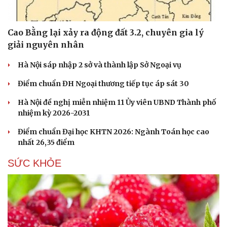
Cao Bằng lại xảy ra động đất 3.2, chuyên gia lý
giải nguyên nhân
Hà Nội sáp nhập 2 sở và thành lập Sở Ngoại vụ
Điểm chuẩn ĐH Ngoại thương tiếp tục áp sát 30
Hà Nội đề nghị miễn nhiệm 11 Ủy viên UBND Thành phố
nhiệm kỳ 2026-2031
Điểm chuẩn Đại học KHTN 2026: Ngành Toán học cao
nhất 26,35 điểm
SỨC KHỎE
Du lịch
Podcast
Tư vấn
Câu chuyện thời sự
Săn Tour
Đọc truyện đêm khuya
check-in
Cửa sổ tình yêu
Kể chuyện cho bé