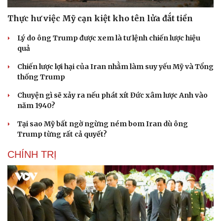
Thực hư việc Mỹ cạn kiệt kho tên lửa đắt tiền
Lý do ông Trump được xem là tư lệnh chiến lược hiệu
quả
Chiến lược lợi hại của Iran nhằm làm suy yếu Mỹ và Tổng
thống Trump
Chuyện gì sẽ xảy ra nếu phát xít Đức xâm lược Anh vào
năm 1940?
Tại sao Mỹ bất ngờ ngừng ném bom Iran dù ông
Trump từng rất cả quyết?
CHÍNH TRỊ