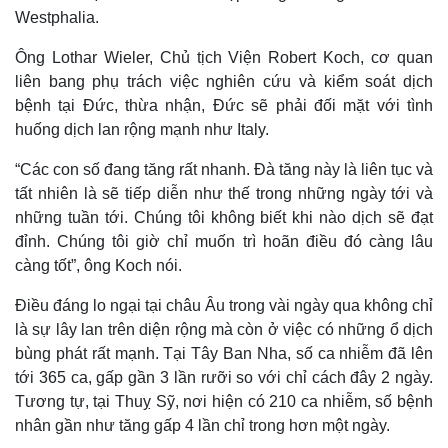
Westphalia.
Ông Lothar Wieler, Chủ tịch Viện Robert Koch, cơ quan
liên bang phụ trách việc nghiên cứu và kiểm soát dịch
bệnh tại Đức, thừa nhận, Đức sẽ phải đối mặt với tình
huống dịch lan rộng mạnh như Italy.
“Các con số đang tăng rất nhanh. Đà tăng này là liên tục và
tất nhiên là sẽ tiếp diễn như thế trong những ngày tới và
những tuần tới. Chúng tôi không biết khi nào dịch sẽ đạt
đỉnh. Chúng tôi giờ chỉ muốn trì hoãn điều đó càng lâu
càng tốt”, ông Koch nói.
Thế giới
Multimedia
Điều đáng lo ngại tại châu Âu trong vài ngày qua không chỉ
Quan sát
Video
là sự lây lan trên diện rộng mà còn ở việc có những ổ dịch
Cuộc sống đó đây
Ảnh
bùng phát rất mạnh. Tại Tây Ban Nha, số ca nhiễm đã lên
Hồ sơ
E-Magazine
tới 365 ca, gấp gần 3 lần rưỡi so với chỉ cách đây 2 ngày.
Infographic
Tương tự, tại Thuỵ Sỹ, nơi hiện có 210 ca nhiễm, số bệnh
nhân gần như tăng gấp 4 lần chỉ trong hơn một ngày.