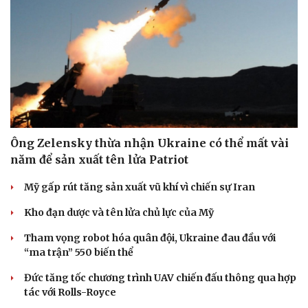
Doanh nghiệp
Công nghệ
Thông tin doanh nghiệp
Sành điệu
Doanh nghiệp 24h
Tin Công nghệ
Doanh nhân
Trải nghiệm
Vì cộng đồng
Chuyển đổi số
Ông Zelensky thừa nhận Ukraine có thể mất vài
năm để sản xuất tên lửa Patriot
Mỹ gấp rút tăng sản xuất vũ khí vì chiến sự Iran
Kho đạn dược và tên lửa chủ lực của Mỹ
Tham vọng robot hóa quân đội, Ukraine đau đầu với
“ma trận” 550 biến thể
Đức tăng tốc chương trình UAV chiến đấu thông qua hợp
tác với Rolls-Royce