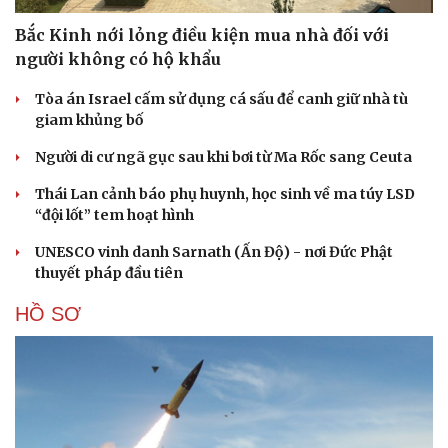
Bắc Kinh nới lỏng điều kiện mua nhà đối với
người không có hộ khẩu
Tòa án Israel cấm sử dụng cá sấu để canh giữ nhà tù
giam khủng bố
Người di cư ngã gục sau khi bơi từ Ma Rốc sang Ceuta
Thái Lan cảnh báo phụ huynh, học sinh về ma túy LSD
“đội lốt” tem hoạt hình
UNESCO vinh danh Sarnath (Ấn Độ) - nơi Đức Phật
thuyết pháp đầu tiên
HỒ SƠ