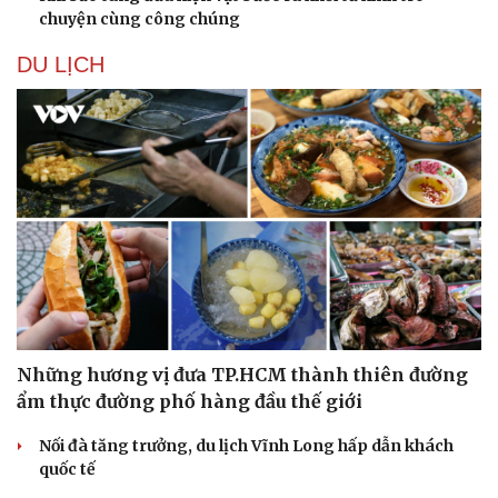
chuyện cùng công chúng
DU LỊCH
Văn hóa
Giải trí
Sân khấu - Điện ảnh
Nghệ sĩ
Văn học
Thời trang
Âm nhạc
Sao Việt
Những hương vị đưa TP.HCM thành thiên đường
Di sản
ẩm thực đường phố hàng đầu thế giới
Nối đà tăng trưởng, du lịch Vĩnh Long hấp dẫn khách
quốc tế