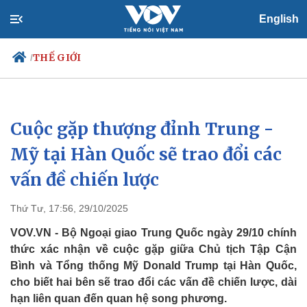
English
THẾ GIỚI
/
Cuộc gặp thượng đỉnh Trung -
Chính trị
Xã hội
Đảng
Tin 24h
Mỹ tại Hàn Quốc sẽ trao đổi các
Tổ chức nhân sự
Dự báo thời tiết
vấn đề chiến lược
Quốc hội
Giáo dục
Nhận diện sự thật
Dấu ấn VOV
Việc làm
Thứ Tư, 17:56, 29/10/2025
Biển đảo
VOV.VN - Bộ Ngoại giao Trung Quốc ngày 29/10 chính
thức xác nhận về cuộc gặp giữa Chủ tịch Tập Cận
Bình và Tổng thống Mỹ Donald Trump tại Hàn Quốc,
cho biết hai bên sẽ trao đổi các vấn đề chiến lược, dài
hạn liên quan đến quan hệ song phương.