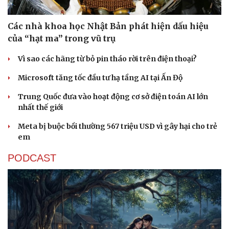
Các nhà khoa học Nhật Bản phát hiện dấu hiệu
của “hạt ma” trong vũ trụ
Sức khỏe
Đời sống
Vì sao các hãng từ bỏ pin tháo rời trên điện thoại?
Dinh dưỡng - món ngon
Nhà đẹp
Microsoft tăng tốc đầu tư hạ tầng AI tại Ấn Độ
Cây thuốc
Blog
Sản phụ khoa
Tình yêu - Gia đình
Trung Quốc đưa vào hoạt động cơ sở điện toán AI lớn
Nhi khoa
nhất thế giới
Nam khoa
Làm đẹp - giảm cân
Meta bị buộc bồi thường 567 triệu USD vì gây hại cho trẻ
Phòng mạch online
em
Ăn sạch sống khỏe
PODCAST