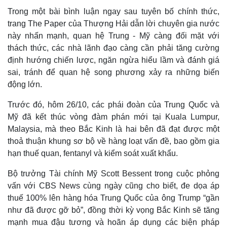
Trong một bài bình luận ngay sau tuyên bố chính thức,
trang The Paper của Thượng Hải dẫn lời chuyên gia nước
này nhấn mạnh, quan hệ Trung - Mỹ càng đối mặt với
thách thức, các nhà lãnh đạo càng cần phải tăng cường
định hướng chiến lược, ngăn ngừa hiểu lầm và đánh giá
sai, tránh để quan hệ song phương xảy ra những biến
động lớn.
Trước đó, hôm 26/10, các phái đoàn của Trung Quốc và
Mỹ đã kết thúc vòng đàm phán mới tại Kuala Lumpur,
Malaysia, mà theo Bắc Kinh là hai bên đã đạt được một
thoả thuận khung sơ bộ về hàng loạt vấn đề, bao gồm gia
Thế giới
Multimedia
hạn thuế quan, fentanyl và kiểm soát xuất khẩu.
Quan sát
Video
Cuộc sống đó đây
Ảnh
Bộ trưởng Tài chính Mỹ Scott Bessent trong cuộc phỏng
Hồ sơ
E-Magazine
vấn với CBS News cùng ngày cũng cho biết, đe dọa áp
Infographic
thuế 100% lên hàng hóa Trung Quốc của ông Trump “gần
như đã được gỡ bỏ”, đồng thời kỳ vọng Bắc Kinh sẽ tăng
mạnh mua đậu tương và hoãn áp dụng các biện pháp