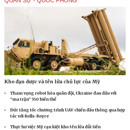
QUÂN SỰ - QUỐC PHÒNG
Doanh nghiệp
Công nghệ
Thông tin doanh nghiệp
Sành điệu
Doanh nghiệp 24h
Tin Công nghệ
Doanh nhân
Trải nghiệm
Vì cộng đồng
Chuyển đổi số
Kho đạn dược và tên lửa chủ lực của Mỹ
Tham vọng robot hóa quân đội, Ukraine đau đầu với
“ma trận” 550 biến thể
Đức tăng tốc chương trình UAV chiến đấu thông qua hợp
tác với Rolls-Royce
Thực hư việc Mỹ cạn kiệt kho tên lửa đắt tiền