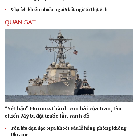
9 lợi ích khiến nhiều người bất ngờ từ thịt ếch
QUAN SÁT
“Yết hầu” Hormuz thành con bài của Iran, tàu
chiến Mỹ bị đặt trước lằn ranh đỏ
Tên lửa đạn đạo Nga khoét sâu lỗ hổng phòng không
Ukraine