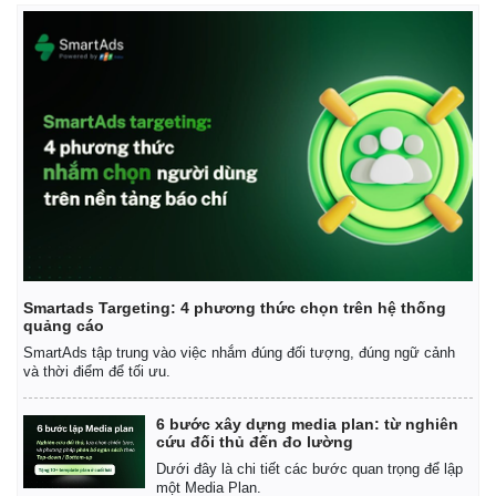
Smartads Targeting: 4 phương thức chọn trên hệ thống
quảng cáo
SmartAds tập trung vào việc nhắm đúng đối tượng, đúng ngữ cảnh
Kinh tế
Thị trường
và thời điểm để tối ưu.
Bất động sản
Giá vàng
Khởi nghiệp
Tiêu dùng
6 bước xây dựng media plan: từ nghiên
cứu đối thủ đến đo lường
Tỷ giá
Chứng khoán
Dưới đây là chi tiết các bước quan trọng để lập
một Media Plan.
Giá cà phê