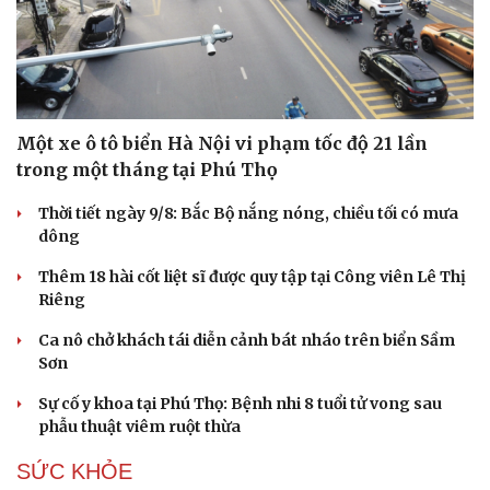
Một xe ô tô biển Hà Nội vi phạm tốc độ 21 lần
trong một tháng tại Phú Thọ
Thời tiết ngày 9/8: Bắc Bộ nắng nóng, chiều tối có mưa
dông
Thêm 18 hài cốt liệt sĩ được quy tập tại Công viên Lê Thị
Riêng
Du lịch
Podcast
Ca nô chở khách tái diễn cảnh bát nháo trên biển Sầm
Tư vấn
Câu chuyện thời sự
Sơn
Săn Tour
Đọc truyện đêm khuya
check-in
Cửa sổ tình yêu
Sự cố y khoa tại Phú Thọ: Bệnh nhi 8 tuổi tử vong sau
Kể chuyện cho bé
phẫu thuật viêm ruột thừa
Hạt giống tâm hồn
SỨC KHỎE