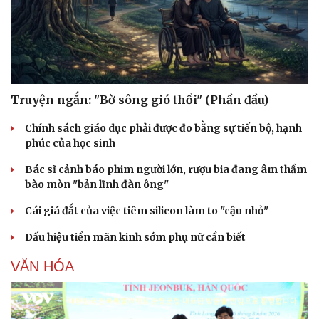
Truyện ngắn: "Bờ sông gió thổi" (Phần đầu)
Chính sách giáo dục phải được đo bằng sự tiến bộ, hạnh
phúc của học sinh
Bác sĩ cảnh báo phim người lớn, rượu bia đang âm thầm
bào mòn "bản lĩnh đàn ông"
Cái giá đắt của việc tiêm silicon làm to "cậu nhỏ"
Dấu hiệu tiền mãn kinh sớm phụ nữ cần biết
VĂN HÓA