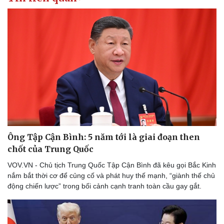
Bóng đá
Ô tô
Lịch thi đấu bóng đá
Xe máy
Thế giới thể thao
Tư vấn
eSports
Hậu trường
Ông Tập Cận Bình: 5 năm tới là giai đoạn then
chốt của Trung Quốc
VOV.VN - Chủ tịch Trung Quốc Tập Cận Bình đã kêu gọi Bắc Kinh
nắm bắt thời cơ để củng cố và phát huy thế mạnh, “giành thế chủ
động chiến lược” trong bối cảnh cạnh tranh toàn cầu gay gắt.