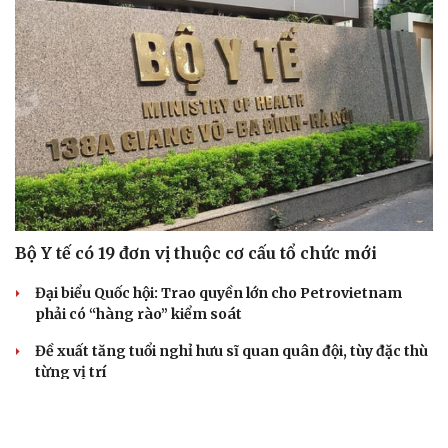
Bộ Y tế có 19 đơn vị thuộc cơ cấu tổ chức mới
Đại biểu Quốc hội: Trao quyền lớn cho Petrovietnam
phải có “hàng rào” kiểm soát
Đề xuất tăng tuổi nghỉ hưu sĩ quan quân đội, tùy đặc thù
từng vị trí
Đại tướng Phan Văn Giang: Cấp phép UAV phải gắn với
định danh để bảo vệ bầu trời