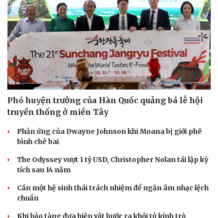
Phó huyện trưởng của Hàn Quốc quảng bá lễ hội
truyền thống ở miền Tây
Phản ứng của Dwayne Johnson khi Moana bị giới phê
bình chê bai
The Odyssey vượt 1 tỷ USD, Christopher Nolan tái lập kỳ
tích sau 14 năm
Cần một hệ sinh thái trách nhiệm để ngăn âm nhạc lệch
chuẩn
Khi bảo tàng đưa hiện vật bước ra khỏi tủ kính trò