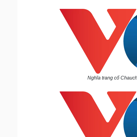
Tin nóng
Việt Nam
Tư vấn luật
Phân tích
Sức khỏe
Đời sống
Dinh dưỡng - món ngon
Nhà đẹp
Cây thuốc
Blog
Sản phụ khoa
Tình yêu - Gia đình
Nhi khoa
Nam khoa
Làm đẹp - giảm cân
Nghĩa trang cổ Chauchi
Phòng mạch online
Ăn sạch sống khỏe
Cải chính