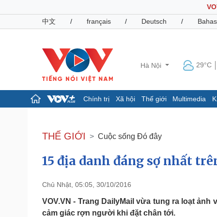
VO
中文
/
français
/
Deutsch
/
Bahas
29°C
Hà Nội
Chính trị
Xã hội
Thế giới
Multimedia
K
Chính trị
Xã hội
Đảng
Tin 24h
THẾ GIỚI
Cuộc sống Đó đây
Tổ chức nhân sự
Dự báo thời tiết
Quốc hội
Giáo dục
15 địa danh đáng sợ nhất trê
Nhận diện sự thật
Dấu ấn VOV
Việc làm
Biển đảo
Chủ Nhật, 05:05, 30/10/2016
Pháp luật
Quân sự - Quốc phòng
VOV.VN - Trang DailyMail vừa tung ra loạt ảnh 
Vụ án
Vũ khí
cảm giác rợn người khi đặt chân tới.