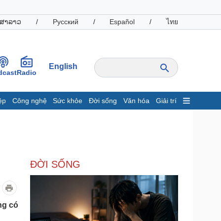
ສາລາວ
/
Русский
/
Español
/
ไทย
English
dcast
Radio
ệp
Công nghệ
Sức khỏe
Đời sống
Văn hóa
Giải trí
inh tế
Thị trường
ất động sản
Giá vàng
hởi nghiệp
Tiêu dùng
Tỷ giá
ĐỜI SỐNG
Chứng khoán
Giá cà phê
oanh nghiệp
Công nghệ
ng có
hông tin doanh nghiệp
Sành điệu