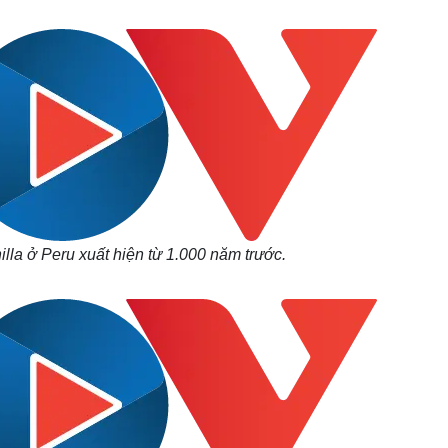
Lịch thi đấu bóng đá
Xe máy
Thế giới thể thao
Tư vấn
eSports
V
Hậu trường
Văn hóa
Giải trí
D
Sân khấu - Điện ảnh
Nghệ sĩ
Văn học
Thời trang
Âm nhạc
Sao Việt
c
Di sản
lla ở Peru xuất hiện từ 1.000 năm trước.