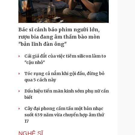
Doanh nghiệp 24h
Tin Công nghệ
Doanh nhân
Trải nghiệm
ì cộng đồng
Chuyển đổi số
Bác sĩ cảnh báo phim người lớn,
u lịch
Podcast
rượu bia đang âm thầm bào mòn
Tư vấn
Câu chuyện thời sự
"bản lĩnh đàn ông"
Săn Tour
Đọc truyện đêm khuya
heck-in
Cửa sổ tình yêu
Cái giá đắt của việc tiêm silicon làm to
Kể chuyện cho bé
"cậu nhỏ"
Hạt giống tâm hồn
Tóc rụng cả nắm khi gội đầu, đừng bỏ
qua 5 cách này
Dấu hiệu tiền mãn kinh sớm phụ nữ cần
biết
Cây đại phong cầm tấu một bản nhạc
suốt 639 năm vừa chuyển hợp âm thứ
17
NGHỆ SĨ