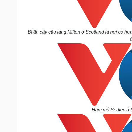
Bí ẩn cây cầu làng Milton ở Scotland là nơi có hơn
Hầm mộ Sedlec ở Sé