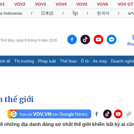
V1
VOV2
VOV3
VOV4
VOV5
VOV6
VOV GT
a Indonesia
/
日本語
/
ខ្មែរ
/
한국어
/
ພາ
Thứ Bảy, ngày 8 tháng 8 năm 2026
Po
inh tế
Thị trường
Pháp luật
Thể thao
Ô tô - Xe máy
Doanh nghi
Thế giới
Multimedia
K
Quan sát
Video
B
Cuộc sống đó đây
Ảnh
K
Hồ sơ
E-Magazine
n thế giới
Infographic
Thể thao
Ô tô - Xe máy
D
về những địa danh đáng sợ nhất thế giới khiến bất kỳ ai cũ
Bóng đá
Ô tô
T