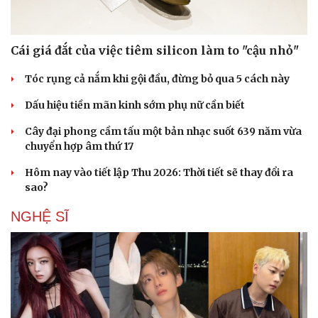
Cái giá đắt của việc tiêm silicon làm to "cậu nhỏ"
Văn hóa
Giải trí
Tóc rụng cả nắm khi gội đầu, đừng bỏ qua 5 cách này
Sân khấu - Điện ảnh
Nghệ sĩ
Dấu hiệu tiền mãn kinh sớm phụ nữ cần biết
Văn học
Thời trang
Âm nhạc
Sao Việt
Cây đại phong cầm tấu một bản nhạc suốt 639 năm vừa
Di sản
chuyển hợp âm thứ 17
Hôm nay vào tiết lập Thu 2026: Thời tiết sẽ thay đổi ra
sao?
NGHỆ SĨ