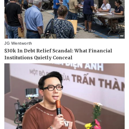
Thể thao
Ô tô - Xe máy
Bóng đá
Ô tô
Lịch thi đấu bóng đá
Xe máy
Thế giới thể thao
Tư vấn
eSports
Hậu trường