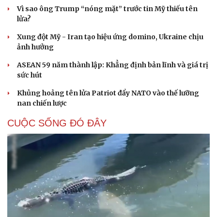
Vì sao ông Trump “nóng mặt” trước tin Mỹ thiếu tên
lửa?
Xung đột Mỹ - Iran tạo hiệu ứng domino, Ukraine chịu
ảnh hưởng
ASEAN 59 năm thành lập: Khẳng định bản lĩnh và giá trị
sức hút
Khủng hoảng tên lửa Patriot đẩy NATO vào thế lưỡng
nan chiến lược
CUỘC SỐNG ĐÓ ĐÂY