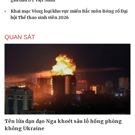
check-in
Cửa sổ tình yêu
Kể chuyện cho bé
Khai mạc Vòng loại khu vực miền Bắc môn Bóng rổ Đại
Hạt giống tâm hồn
hội Thể thao sinh viên 2026
QUAN SÁT
Tên lửa đạn đạo Nga khoét sâu lỗ hổng phòng
không Ukraine