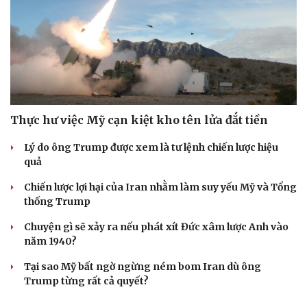
Thực hư việc Mỹ cạn kiệt kho tên lửa đắt tiền
Lý do ông Trump được xem là tư lệnh chiến lược hiệu
quả
Chiến lược lợi hại của Iran nhằm làm suy yếu Mỹ và Tổng
thống Trump
Chuyện gì sẽ xảy ra nếu phát xít Đức xâm lược Anh vào
năm 1940?
Tại sao Mỹ bất ngờ ngừng ném bom Iran dù ông
Trump từng rất cả quyết?