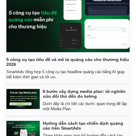
5 công cụ tạo tiêu đề và mô tả quảng cáo cho thương hiệu
2026
Pháp luật
Quân sự - Quốc phòng
SmartAds tổng hợp 5 công cụ tạo headline quảng cáo bằng AI giúp
Vụ án
Vũ khí
tiết kiệm thời gian và tối ưu.
Tin nóng
Việt Nam
Tư vấn luật
Phân tích
6 bước xây dựng media plan: từ nghiên
cứu đối thủ đến đo lường
Dưới đây là chi tiết các bước quan trọng để lập
một Media Plan.
Hướng dẫn cách tạo chiến dịch quảng
cáo trên SmartAds
Tham khảo ngay trọn bộ hướng dẫn cách tạo