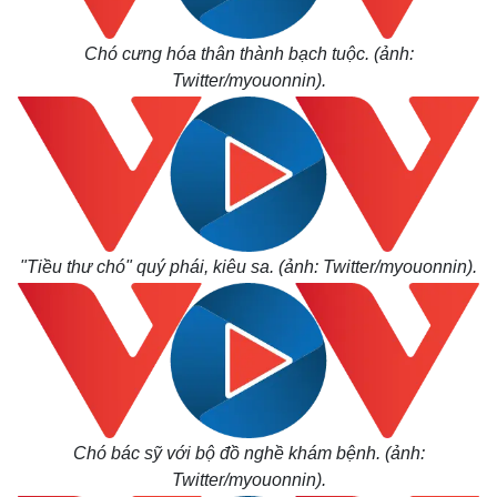
Chó cưng hóa thân thành bạch tuộc. (ảnh:
Thế giới
Multimedia
Twitter/myouonnin).
Quan sát
Video
Cuộc sống đó đây
Ảnh
Hồ sơ
E-Magazine
Infographic
"Tiều thư chó" quý phái, kiêu sa. (ảnh: Twitter/myouonnin).
Chó bác sỹ với bộ đồ nghề khám bệnh. (ảnh:
Twitter/myouonnin).