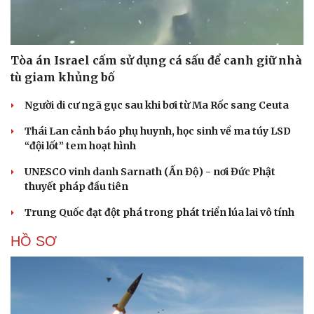
Tòa án Israel cấm sử dụng cá sấu để canh giữ nhà
tù giam khủng bố
Người di cư ngã gục sau khi bơi từ Ma Rốc sang Ceuta
Thái Lan cảnh báo phụ huynh, học sinh về ma túy LSD
“đội lốt” tem hoạt hình
UNESCO vinh danh Sarnath (Ấn Độ) - nơi Đức Phật
Cải chính
thuyết pháp đầu tiên
Trung Quốc đạt đột phá trong phát triển lúa lai vô tính
HỒ SƠ