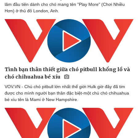
lãm đầu tiên dành cho chó mang tên "Play More" (Chơi Nhiều
Hơn) ở thủ đô London, Anh.
Sức khỏe
Đời sống
Dinh dưỡng - món ngon
Nhà đẹp
Tình bạn thân thiết giữa chó pitbull khổng lồ và
Cây thuốc
Blog
chó chihuahua bé xíu
Sản phụ khoa
Tình yêu - Gia đình
Nhi khoa
VOV.VN - Chú chó pitbull lớn nhất thế giới Hulk giờ đây đã tim
Nam khoa
được cho mình người bạn thân đặc biệt-một chú chó chihuahua
Làm đẹp - giảm cân
bé xíu tên là Mami ở New Hampshire.
Phòng mạch online
Ăn sạch sống khỏe