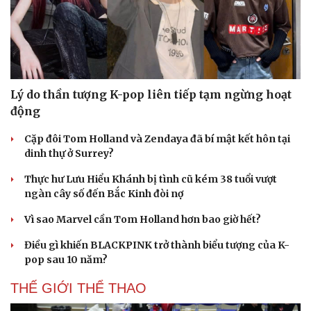
Lý do thần tượng K-pop liên tiếp tạm ngừng hoạt
động
Cặp đôi Tom Holland và Zendaya đã bí mật kết hôn tại
dinh thự ở Surrey?
Thực hư Lưu Hiểu Khánh bị tình cũ kém 38 tuổi vượt
ngàn cây số đến Bắc Kinh đòi nợ
Vì sao Marvel cần Tom Holland hơn bao giờ hết?
Điều gì khiến BLACKPINK trở thành biểu tượng của K-
pop sau 10 năm?
THẾ GIỚI THỂ THAO