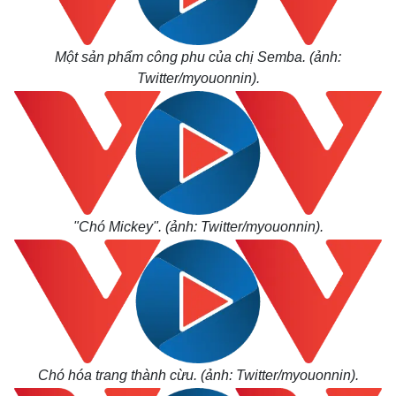
Một sản phẩm công phu của chị Semba. (ảnh:
Twitter/myouonnin).
"Chó Mickey". (ảnh: Twitter/myouonnin).
Kinh tế
Thị trường
Bất động sản
Giá vàng
Khởi nghiệp
Tiêu dùng
Chó hóa trang thành cừu. (ảnh: Twitter/myouonnin).
Tỷ giá
Chứng khoán