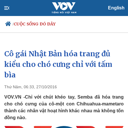
English
CUỘC SỐNG ĐÓ ĐÂY
/
Cô gái Nhật Bản hóa trang đủ
Chính trị
Xã hội
Đảng
Tin 24h
kiểu cho chó cưng chỉ với tấm
Tổ chức nhân sự
Dự báo thời tiết
bìa
Quốc hội
Giáo dục
Nhận diện sự thật
Dấu ấn VOV
Việc làm
Thứ Năm, 06:33, 27/10/2016
Biển đảo
VOV.VN -Chỉ với chút khéo tay, Semba đã hóa trang
cho chó cưng của cô-một con Chihuahua-mametaro
thành các nhân vật hoạt hình khác nhau mà không tốn
đồng nào.