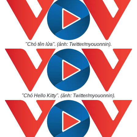
Giá cà phê
"Chó tên lửa". (ảnh: Twitter/myouonnin).
"Chó Hello Kitty". (ảnh: Twitter/myouonnin).