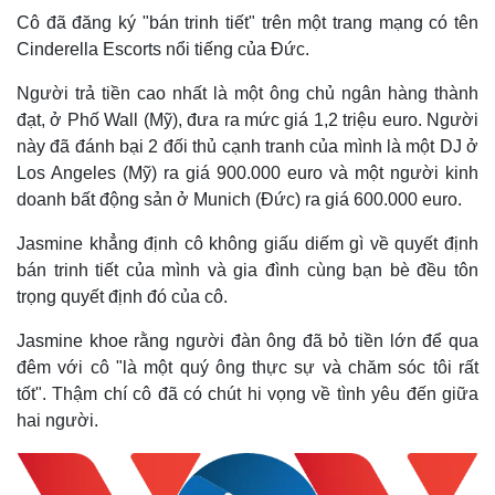
Cô đã đăng ký "bán trinh tiết" trên một trang mạng có tên
Cinderella Escorts nổi tiếng của Đức.
Người trả tiền cao nhất là một ông chủ ngân hàng thành
đạt, ở Phố Wall (Mỹ), đưa ra mức giá 1,2 triệu euro. Người
này đã đánh bại 2 đối thủ cạnh tranh của mình là một DJ ở
Los Angeles (Mỹ) ra giá 900.000 euro và một người kinh
doanh bất động sản ở Munich (Đức) ra giá 600.000 euro.
Jasmine khẳng định cô không giấu diếm gì về quyết định
bán trinh tiết của mình và gia đình cùng bạn bè đều tôn
trọng quyết định đó của cô.
Jasmine khoe rằng người đàn ông đã bỏ tiền lớn để qua
đêm với cô "là một quý ông thực sự và chăm sóc tôi rất
Thế giới
Multimedia
tốt". Thậm chí cô đã có chút hi vọng về tình yêu đến giữa
Quan sát
Video
hai người.
Cuộc sống đó đây
Ảnh
Hồ sơ
E-Magazine
Infographic