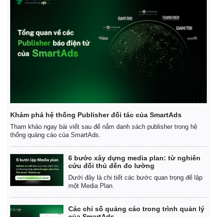
Kinh tế
Thị trường
Bất động sản
Giá vàng
Khởi nghiệp
Tiêu dùng
Tỷ giá
Chứng khoán
Giá cà phê
Khám phá hệ thống Publisher đối tác của SmartAds
Tham khảo ngay bài viết sau để nắm danh sách publisher trong hệ
thống quảng cáo của SmartAds.
6 bước xây dựng media plan: từ nghiên
cứu đối thủ đến đo lường
Dưới đây là chi tiết các bước quan trọng để lập
một Media Plan.
Các chỉ số quảng cáo trong trình quản lý
của SmartAds