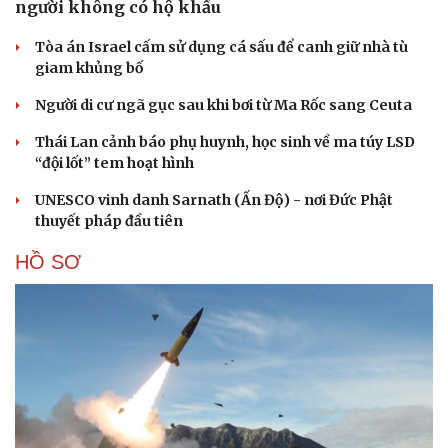
người không có hộ khẩu
Tòa án Israel cấm sử dụng cá sấu để canh giữ nhà tù
giam khủng bố
Người di cư ngã gục sau khi bơi từ Ma Rốc sang Ceuta
Thái Lan cảnh báo phụ huynh, học sinh về ma túy LSD
“đội lốt” tem hoạt hình
UNESCO vinh danh Sarnath (Ấn Độ) - nơi Đức Phật
thuyết pháp đầu tiên
HỒ SƠ