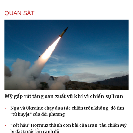
QUAN SÁT
Mỹ gấp rút tăng sản xuất vũ khí vì chiến sự Iran
Nga và Ukraine chạy đua tác chiến trên không, dò tìm
“tử huyệt” của đối phương
Du lịch
Podcast
“Yết hầu” Hormuz thành con bài của Iran, tàu chiến Mỹ
bị đặt trước lằn ranh đỏ
Tư vấn
Câu chuyện thời sự