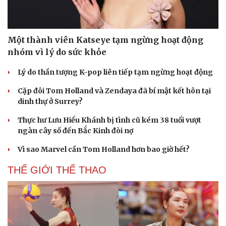
Một thành viên Katseye tạm ngừng hoạt động
nhóm vì lý do sức khỏe
Lý do thần tượng K-pop liên tiếp tạm ngừng hoạt động
Cặp đôi Tom Holland và Zendaya đã bí mật kết hôn tại
dinh thự ở Surrey?
Thực hư Lưu Hiểu Khánh bị tình cũ kém 38 tuổi vượt
ngàn cây số đến Bắc Kinh đòi nợ
Văn hóa
Giải trí
Vì sao Marvel cần Tom Holland hơn bao giờ hết?
Sân khấu - Điện ảnh
Nghệ sĩ
THẾ GIỚI THỂ THAO
Văn học
Thời trang
Âm nhạc
Sao Việt
Di sản