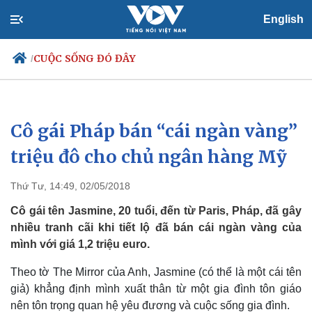
English
CUỘC SỐNG ĐÓ ĐÂY
/
Cô gái Pháp bán “cái ngàn vàng”
Chính trị
Xã hội
Đảng
Tin 24h
triệu đô cho chủ ngân hàng Mỹ
Tổ chức nhân sự
Dự báo thời tiết
Quốc hội
Giáo dục
Thứ Tư, 14:49, 02/05/2018
Nhận diện sự thật
Dấu ấn VOV
Việc làm
Cô gái tên Jasmine, 20 tuổi, đến từ Paris, Pháp, đã gây
Biển đảo
nhiều tranh cãi khi tiết lộ đã bán cái ngàn vàng của
mình với giá 1,2 triệu euro.
Theo tờ The Mirror của Anh, Jasmine (có thể là một cái tên
giả) khẳng định mình xuất thân từ một gia đình tôn giáo
nên tôn trọng quan hệ yêu đương và cuộc sống gia đình.