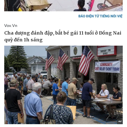
Thể thao
Ô tô - Xe máy
Bóng đá
Ô tô
Lịch thi đấu bóng đá
Xe máy
Thế giới thể thao
Tư vấn
eSports
Hậu trường