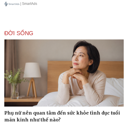
| SmartAds
Sức khỏe
Đời sống
ĐỜI SỐNG
Dinh dưỡng - món ngon
Nhà đẹp
Cây thuốc
Blog
Sản phụ khoa
Tình yêu - Gia đình
Nhi khoa
Nam khoa
Làm đẹp - giảm cân
Phòng mạch online
Ăn sạch sống khỏe
Phụ nữ nên quan tâm đến sức khỏe tình dục tuổi
mãn kinh như thế nào?