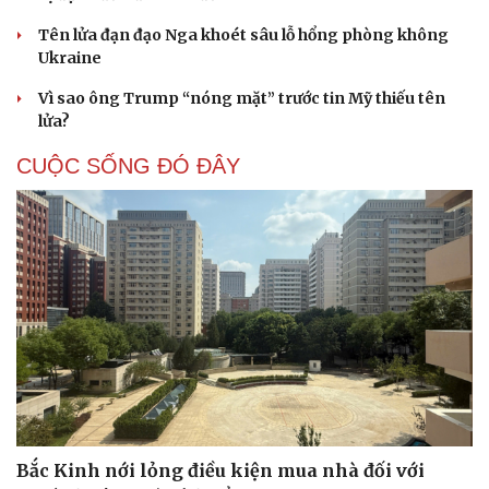
Săn Tour
Đọc truyện đêm khuya
Tên lửa đạn đạo Nga khoét sâu lỗ hổng phòng không
check-in
Cửa sổ tình yêu
Ukraine
Kể chuyện cho bé
Hạt giống tâm hồn
Vì sao ông Trump “nóng mặt” trước tin Mỹ thiếu tên
lửa?
CUỘC SỐNG ĐÓ ĐÂY
Bắc Kinh nới lỏng điều kiện mua nhà đối với