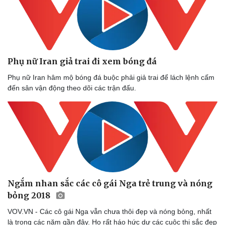
Doanh nghiệp 24h
Tin Công nghệ
Doanh nhân
Trải nghiệm
Vì cộng đồng
Chuyển đổi số
Phụ nữ Iran giả trai đi xem bóng đá
Phụ nữ Iran hâm mộ bóng đá buộc phải giả trai để lách lệnh cấm
đến sân vận động theo dõi các trận đấu.
Ngắm nhan sắc các cô gái Nga trẻ trung và nóng
bỏng 2018
VOV.VN - Các cô gái Nga vẫn chưa thôi đẹp và nóng bỏng, nhất
là trong các năm gần đây. Họ rất háo hức dự các cuộc thi sắc đẹp