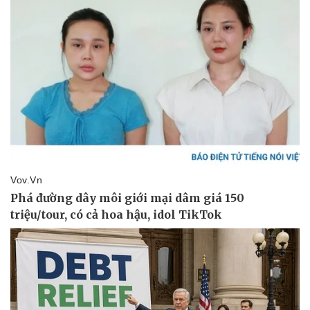
Pháp luật
Quân sự - Quốc phòng
Vụ án
Vũ khí
Tin nóng
Việt Nam
Tư vấn luật
Phân tích