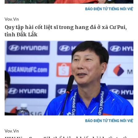
Doanh nghiệp
Công nghệ
Thông tin doanh nghiệp
Sành điệu
Doanh nghiệp 24h
Tin Công nghệ
Doanh nhân
Trải nghiệm
Vì cộng đồng
Chuyển đổi số