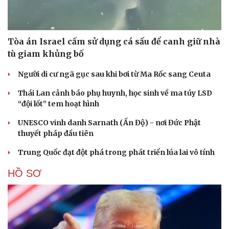
Tòa án Israel cấm sử dụng cá sấu để canh giữ nhà
tù giam khủng bố
Người di cư ngã gục sau khi bơi từ Ma Rốc sang Ceuta
Thái Lan cảnh báo phụ huynh, học sinh về ma túy LSD
“đội lốt” tem hoạt hình
UNESCO vinh danh Sarnath (Ấn Độ) - nơi Đức Phật
thuyết pháp đầu tiên
Trung Quốc đạt đột phá trong phát triển lúa lai vô tính
HỒ SƠ
Cải chính