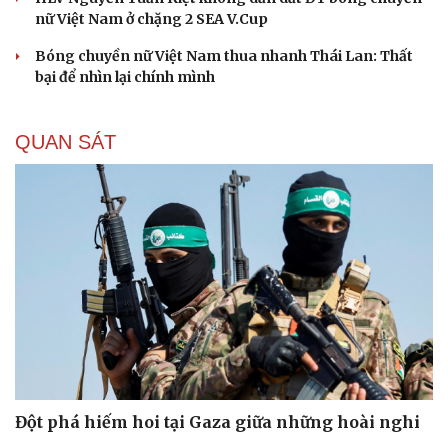
nữ Việt Nam ở chặng 2 SEA V.Cup
Bóng chuyền nữ Việt Nam thua nhanh Thái Lan: Thất
bại để nhìn lại chính mình
Du lịch
Podcast
QUAN SÁT
Tư vấn
Câu chuyện thời sự
Săn Tour
Đọc truyện đêm khuya
check-in
Cửa sổ tình yêu
Kể chuyện cho bé
Hạt giống tâm hồn
Đột phá hiếm hoi tại Gaza giữa những hoài nghi