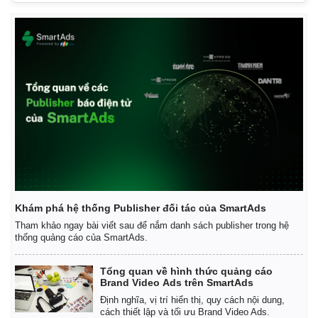
Khám phá hệ thống Publisher đối tác của SmartAds
Tham khảo ngay bài viết sau để nắm danh sách publisher trong hệ
thống quảng cáo của SmartAds.
Tổng quan về hình thức quảng cáo
Brand Video Ads trên SmartAds
Pháp luật
Quân sự - Quốc phòng
Định nghĩa, vị trí hiển thị, quy cách nội dung,
Vụ án
Vũ khí
cách thiết lập và tối ưu Brand Video Ads.