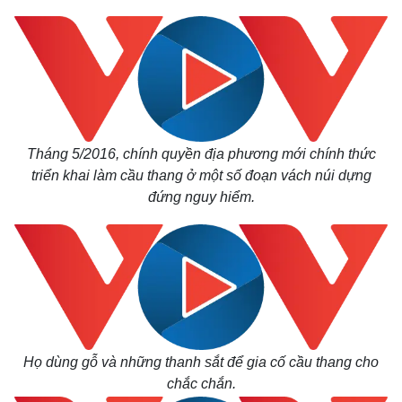
Tháng 5/2016, chính quyền địa phương mới chính thức
Kinh tế
Thị trường
triển khai làm cầu thang ở một số đoạn vách núi dựng
Bất động sản
Giá vàng
đứng nguy hiểm.
Khởi nghiệp
Tiêu dùng
Tỷ giá
Chứng khoán
Giá cà phê
Họ dùng gỗ và những thanh sắt để gia cố cầu thang cho
chắc chắn.