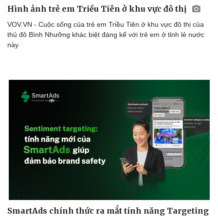
Hình ảnh trẻ em Triều Tiên ở khu vực đô thị
VOV.VN - Cuộc sống của trẻ em Triều Tiên ở khu vực đô thị của
thủ đô Bình Nhưỡng khác biệt đáng kể với trẻ em ở tỉnh lẻ nước
này.
Sức khỏe
Đời sống
Dinh dưỡng - món ngon
Nhà đẹp
Cây thuốc
Blog
Sản phụ khoa
Tình yêu - Gia đình
Nhi khoa
Nam khoa
Làm đẹp - giảm cân
Phòng mạch online
Ăn sạch sống khỏe
SmartAds chính thức ra mắt tính năng Targeting