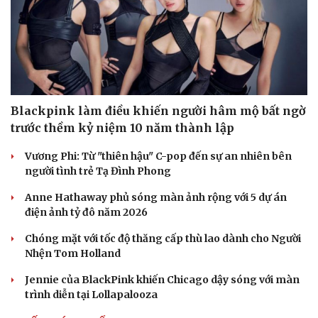
Âm nhạc
Sao Việt
Di sản
Blackpink làm điều khiến người hâm mộ bất ngờ
trước thềm kỷ niệm 10 năm thành lập
Vương Phi: Từ "thiên hậu" C-pop đến sự an nhiên bên
người tình trẻ Tạ Đình Phong
Anne Hathaway phủ sóng màn ảnh rộng với 5 dự án
điện ảnh tỷ đô năm 2026
Chóng mặt với tốc độ thăng cấp thù lao dành cho Người
Nhện Tom Holland
Jennie của BlackPink khiến Chicago dậy sóng với màn
trình diễn tại Lollapalooza