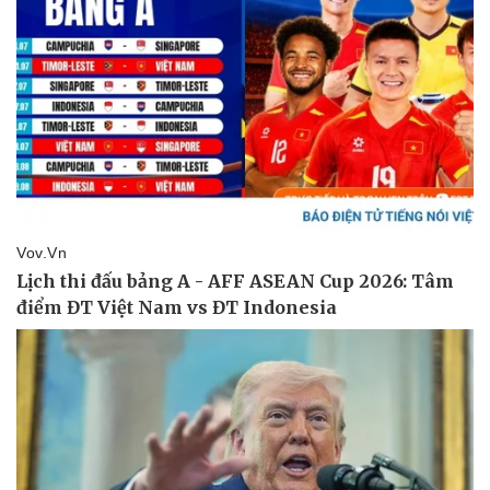
Thể thao
Ô tô - Xe máy
Bóng đá
Ô tô
Lịch thi đấu bóng đá
Xe máy
Thế giới thể thao
Tư vấn
eSports
Hậu trường