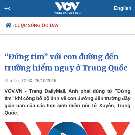
English
CUỘC SỐNG ĐÓ ĐÂY
/
“Đứng tim” với con đường đến
Chính trị
Xã hội
Đảng
Tin 24h
trường hiểm nguy ở Trung Quốc
Tổ chức nhân sự
Dự báo thời tiết
Quốc hội
Giáo dục
Thứ Tư, 12:30, 26/10/2016
Nhận diện sự thật
Dấu ấn VOV
Việc làm
VOV.VN - Trang DailyMail, Anh phải dùng từ "Đứng
Biển đảo
tim" khi công bố bộ ảnh về con đường đến trường đầy
gian nan của các học sinh miền núi Tứ Xuyên, Trung
Quốc.