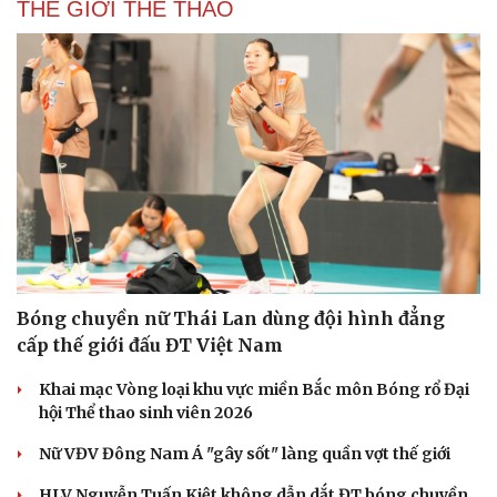
THẾ GIỚI THỂ THAO
Bóng chuyền nữ Thái Lan dùng đội hình đẳng
cấp thế giới đấu ĐT Việt Nam
Khai mạc Vòng loại khu vực miền Bắc môn Bóng rổ Đại
hội Thể thao sinh viên 2026
Nữ VĐV Đông Nam Á "gây sốt" làng quần vợt thế giới
HLV Nguyễn Tuấn Kiệt không dẫn dắt ĐT bóng chuyền