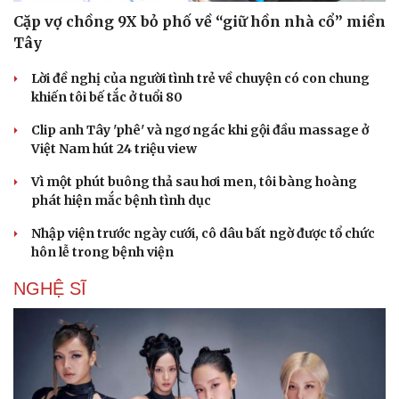
Cặp vợ chồng 9X bỏ phố về “giữ hồn nhà cổ” miền
Tây
Lời đề nghị của người tình trẻ về chuyện có con chung
khiến tôi bế tắc ở tuổi 80
Clip anh Tây 'phê' và ngơ ngác khi gội đầu massage ở
Việt Nam hút 24 triệu view
Vì một phút buông thả sau hơi men, tôi bàng hoàng
phát hiện mắc bệnh tình dục
Nhập viện trước ngày cưới, cô dâu bất ngờ được tổ chức
hôn lễ trong bệnh viện
NGHỆ SĨ
Văn hóa
Giải trí
Sân khấu - Điện ảnh
Nghệ sĩ
Văn học
Thời trang