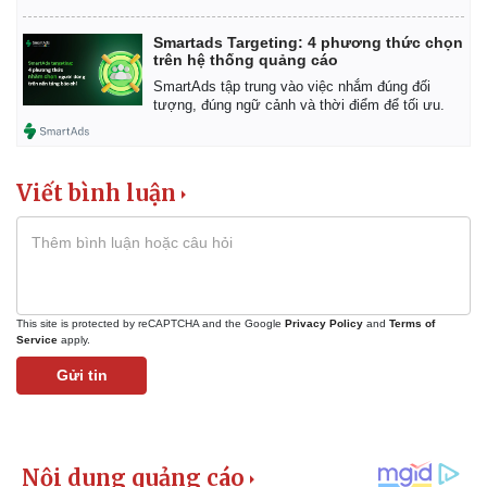
Tin nóng
Việt Nam
Tư vấn luật
Phân tích
Smartads Targeting: 4 phương thức chọn
trên hệ thống quảng cáo
SmartAds tập trung vào việc nhắm đúng đối
tượng, đúng ngữ cảnh và thời điểm để tối ưu.
Viết bình luận
This site is protected by reCAPTCHA and the Google
Privacy Policy
and
Terms of
Service
apply.
Gửi tin