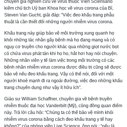
chuyên gia nghiên cứu về virus thuộc Viện Sciensano
kiêm chủ tịch Uỷ ban Khoa học về virus corona của Bỉ,
Steven Van Gucht, giải đáp: “Việc đeo khẩu trang phẫu
thuật là cần thiết đối những người nhiễm virus corona.
Khẩu trang này giúp bảo vệ môi trường xung quanh họ
khỏi những tác nhân gây bệnh mà họ đang mang và có
nguy cơ truyền cho người khác qua những giọt nước bọt
có chứa virus phát tán khi họ ho, hắt hơi hay nói chuyện.
Những nhân viên y tế làm việc trong môi trường có các
Thế giới
Multimedia
bệnh nhân nhiễm virus corona được điều trị cũng sẽ được
Quan sát
Video
bảo vệ nếu đeo khẩu trang. Vậy có thể nói, đối với một
Cuộc sống đó đây
Ảnh
người khoẻ mạnh đi ra ngoài đường, việc đeo những khẩu
Hồ sơ
E-Magazine
Infographic
trang chuyên dụng như vậy ít hữu ích”.
Giáo sư William Schaffner, chuyên gia về bệnh truyền
nhiễm thuộc đại học Vanderbilt (Mỹ), cũng đồng quan điểm
này. Trả lời câu hỏi: “Chúng ta có thể bảo vệ mình khỏi
nhiễm virus corona bằng cách đeo khẩu trang y tế hay
không?” của phóng viên Live Science, ông nói : “nếu là