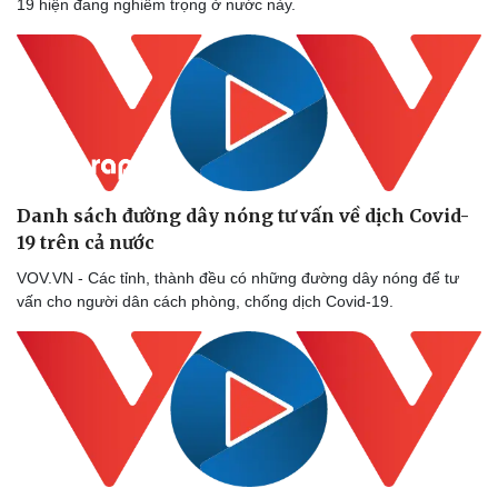
19 hiện đang nghiêm trọng ở nước này.
Sức khỏe
Đời sống
Dinh dưỡng - món ngon
Nhà đẹp
Danh sách đường dây nóng tư vấn về dịch Covid-
Cây thuốc
Blog
19 trên cả nước
Sản phụ khoa
Tình yêu - Gia đình
VOV.VN - Các tỉnh, thành đều có những đường dây nóng để tư
Nhi khoa
vấn cho người dân cách phòng, chống dịch Covid-19.
Nam khoa
Làm đẹp - giảm cân
Phòng mạch online
Ăn sạch sống khỏe