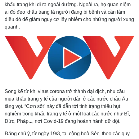
khẩu trang khi đi ra ngoài đường. Ngoài ra, họ quan niệm
ai đó đeo khẩu trang là người đang bị bệnh và cần làm
điều đó để giảm nguy cơ lây nhiễm cho những người xung
quanh.
Song kể từ khi virus corona trở thành đại dịch, nhu cầu
mua khẩu trang y tế của người dân ở các nước châu Âu
tăng vọt. “Cơn sốt” này đã đẫn tới tình trạng thiếu hụt
nghiêm trọng khẩu trang y tế ở một loạt các nước như Bỉ,
Đức, Pháp..., nơi Covid-19 đang hoành hành dữ dội.
Đáng chú ý, từ ngày 19/3, tại cộng hoà Séc, theo các quy