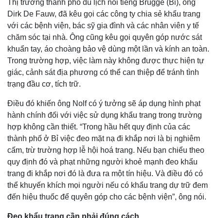
Thị trưởng thành phố du lịch nổi tiếng Brugge (Bỉ), ông
Dirk De Fauw, đã kêu gọi các công ty chia sẻ khẩu trang
với các bệnh viện, bác sỹ gia đình và các nhân viên y tế
chăm sóc tại nhà. Ông cũng kêu gọi quyên góp nước sát
khuẩn tay, áo choàng bảo vệ dùng một lần và kính an toàn.
Trong trường hợp, việc làm này không được thực hiện tự
giác, cảnh sát địa phương có thể can thiệp để tránh tình
trạng đầu cơ, tích trữ.
Kinh tế
Thị trường
Điều đó khiến ông Nolf có ý tưởng sẽ áp dụng hình phạt
Bất động sản
Giá vàng
hành chính đối với việc sử dụng khẩu trang trong trường
Khởi nghiệp
Tiêu dùng
hợp không cần thiết. “Trong hầu hết quy định của các
Tỷ giá
thành phố ở Bỉ việc đeo mặt nạ đi khắp nơi là bị nghiêm
Chứng khoán
cấm, trừ trường hợp lễ hội hoá trang. Nếu bạn chiểu theo
Giá cà phê
quy định đó và phạt những người khoẻ mạnh đeo khẩu
trang đi khắp nơi đó là đưa ra một tín hiệu. Và điều đó có
thể khuyến khích mọi người nếu có khẩu trang dự trữ đem
đến hiệu thuốc để quyên góp cho các bệnh viện”, ông nói.
Đeo khẩu trang cần phải đúng cách