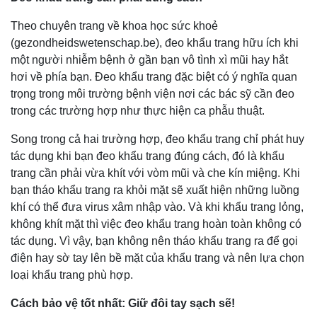
Theo chuyên trang về khoa học sức khoẻ
(gezondheidswetenschap.be), đeo khẩu trang hữu ích khi
một người nhiễm bệnh ở gần bạn vô tình xì mũi hay hắt
hơi về phía bạn. Đeo khẩu trang đặc biệt có ý nghĩa quan
trọng trong môi trường bệnh viện nơi các bác sỹ cần đeo
trong các trường hợp như thực hiện ca phẫu thuật.
Song trong cả hai trường hợp, đeo khẩu trang chỉ phát huy
tác dụng khi bạn đeo khẩu trang đúng cách, đó là khẩu
trang cần phải vừa khít với vòm mũi và che kín miệng. Khi
bạn tháo khẩu trang ra khỏi mặt sẽ xuất hiện những luồng
khí có thể đưa virus xâm nhập vào. Và khi khẩu trang lỏng,
không khít mặt thì việc đeo khẩu trang hoàn toàn không có
tác dụng. Vì vậy, bạn không nên tháo khẩu trang ra để gọi
điện hay sờ tay lên bề mặt của khẩu trang và nên lựa chọn
loại khẩu trang phù hợp.
Cách bảo vệ tốt nhất: Giữ đôi tay sạch sẽ!