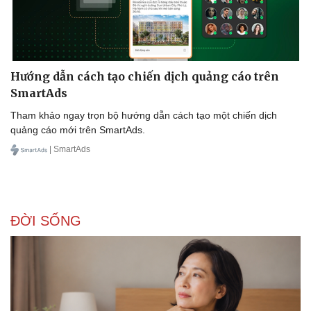
Hướng dẫn cách tạo chiến dịch quảng cáo trên
SmartAds
Tham khảo ngay trọn bộ hướng dẫn cách tạo một chiến dịch
quảng cáo mới trên SmartAds.
| SmartAds
Văn hóa
Giải trí
Sân khấu - Điện ảnh
Nghệ sĩ
Văn học
Thời trang
Âm nhạc
Sao Việt
ĐỜI SỐNG
Di sản