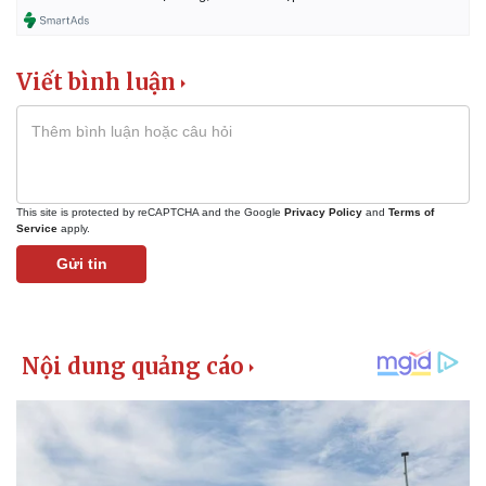
Viết bình luận
This site is protected by reCAPTCHA and the Google
Privacy Policy
and
Terms of
Service
apply.
Gửi tin