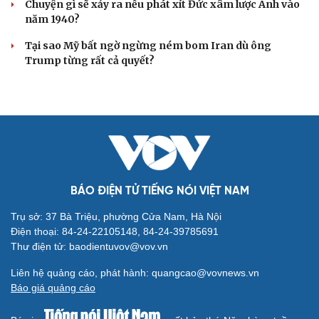
Chuyện gì sẽ xảy ra nếu phát xít Đức xâm lược Anh vào
năm 1940?
Tại sao Mỹ bất ngờ ngừng ném bom Iran dù ông
Trump từng rất cả quyết?
BÁO ĐIỆN TỬ TIẾNG NÓI VIỆT NAM
Trụ sở: 37 Bà Triệu, phường Cửa Nam, Hà Nội
Điện thoại: 84-24-22105148, 84-24-39785691
Thư điện tử: baodientuvov@vov.vn
Liên hệ quảng cáo, phát hành: quangcao@vovnews.vn
Báo giá quảng cáo