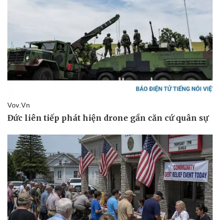
Thể thao
Ô tô - Xe máy
Bóng đá
Ô tô
Lịch thi đấu bóng đá
Xe máy
Thế giới thể thao
Tư vấn
eSports
Hậu trường