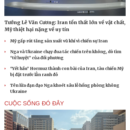
Tướng Lê Văn Cương: Iran tổn thất lớn về vật chất,
Mỹ thiệt hại nặng về uy tín
Mỹ gấp rút tăng sản xuất vũ khí vì chiến sự Iran
Nga và Ukraine chạy đua tác chiến trên không, dò tìm
“tử huyệt” của đối phương
“Yết hầu” Hormuz thành con bài của Iran, tàu chiến Mỹ
bị đặt trước lằn ranh đỏ
Tên lửa đạn đạo Nga khoét sâu lỗ hổng phòng không
Ukraine
CUỘC SỐNG ĐÓ ĐÂY