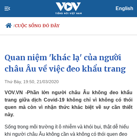
English
CUỘC SỐNG ĐÓ ĐÂY
/
Quan niệm 'khác lạ' của người
Chính trị
Xã hội
Đảng
Tin 24h
châu Âu về việc đeo khẩu trang
Tổ chức nhân sự
Dự báo thời tiết
Quốc hội
Giáo dục
Thứ Bảy, 19:50, 21/03/2020
Nhận diện sự thật
Dấu ấn VOV
Việc làm
VOV.VN -Phần lớn người châu Âu không đeo khẩu
Biển đảo
trang giữa dịch Covid-19 không chỉ vì không có thói
quen mà còn vì nhận thức khác biệt về sự cần thiết
này.
Sống trong môi trường ít ô nhiễm và khói bụi, thật dễ hiểu
khi người châu Âu không cần và không có thói quen đeo