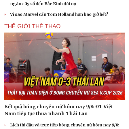
ngàn cây số đến Bắc Kinh đòi nợ
Vì sao Marvel cần Tom Holland hơn bao giờ hết?
THẾ GIỚI THỂ THAO
Du lịch
Podcast
Tư vấn
Câu chuyện thời sự
Săn Tour
Đọc truyện đêm khuya
check-in
Cửa sổ tình yêu
Kể chuyện cho bé
Hạt giống tâm hồn
Kết quả bóng chuyền nữ hôm nay 9/8: ĐT Việt
Nam tiếp tục thua nhanh Thái Lan
Lịch thi đấu và trực tiếp bóng chuyền nữ hôm nay 9/8: