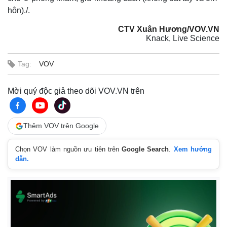
hôn)./.
CTV Xuân Hương/VOV.VN
Knack, Live Science
Tag:
VOV
Mời quý độc giả theo dõi VOV.VN trên
Pháp luật
Quân sự - Quốc phòng
Vụ án
Vũ khí
Thêm VOV trên Google
Tin nóng
Việt Nam
Tư vấn luật
Phân tích
Chọn VOV làm nguồn ưu tiên trên
Google Search
.
Xem hướng
dẫn.