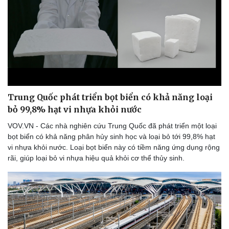
Thể thao
Ô tô - Xe máy
Bóng đá
Ô tô
Lịch thi đấu bóng đá
Xe máy
Thế giới thể thao
Tư vấn
eSports
Hậu trường
Trung Quốc phát triển bọt biển có khả năng loại
bỏ 99,8% hạt vi nhựa khỏi nước
VOV.VN - Các nhà nghiên cứu Trung Quốc đã phát triển một loại
bọt biển có khả năng phân hủy sinh học và loại bỏ tới 99,8% hạt
vi nhựa khỏi nước. Loại bọt biển này có tiềm năng ứng dụng rộng
rãi, giúp loại bỏ vi nhựa hiệu quả khỏi cơ thể thủy sinh.