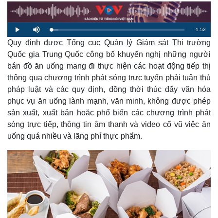
R
-
1:52
L
P
M
o
l
u
a
Quy định được Tổng cục Quản lý Giám sát Thị trường
a
t
e
d
y
e
e
Quốc gia Trung Quốc công bố khuyến nghị những người
d
m
:
bán đồ ăn uống mang đi thực hiện các hoạt động tiếp thị
5
.
a
4
thông qua chương trình phát sóng trực tuyến phải tuân thủ
6
%
pháp luật và các quy định, đồng thời thúc đẩy văn hóa
i
phục vụ ăn uống lành mạnh, văn minh, không được phép
n
sản xuất, xuất bản hoặc phổ biến các chương trình phát
i
sóng trực tiếp, thông tin âm thanh và video cổ vũ việc ăn
n
uống quá nhiều và lãng phí thực phẩm.
g
T
i
m
e