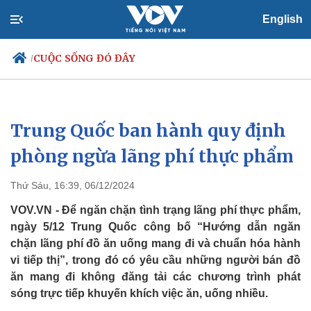
English
CUỘC SỐNG ĐÓ ĐÂY
/
Trung Quốc ban hành quy định
Chính trị
Xã hội
Đảng
Tin 24h
phòng ngừa lãng phí thực phẩm
Tổ chức nhân sự
Dự báo thời tiết
Quốc hội
Giáo dục
Thứ Sáu, 16:39, 06/12/2024
Nhận diện sự thật
Dấu ấn VOV
Việc làm
VOV.VN - Để ngăn chặn tình trạng lãng phí thực phẩm,
Biển đảo
ngày 5/12 Trung Quốc công bố “Hướng dẫn ngăn
chặn lãng phí đồ ăn uống mang đi và chuẩn hóa hành
vi tiếp thị”, trong đó có yêu cầu những người bán đồ
ăn mang đi không đăng tải các chương trình phát
sóng trực tiếp khuyến khích việc ăn, uống nhiều.