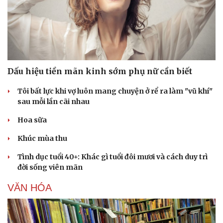
Dấu hiệu tiền mãn kinh sớm phụ nữ cần biết
Tôi bất lực khi vợ luôn mang chuyện ở rể ra làm "vũ khí"
sau mỗi lần cãi nhau
Hoa sữa
Khúc mùa thu
Tình dục tuổi 40+: Khác gì tuổi đôi mươi và cách duy trì
đời sống viên mãn
VĂN HÓA