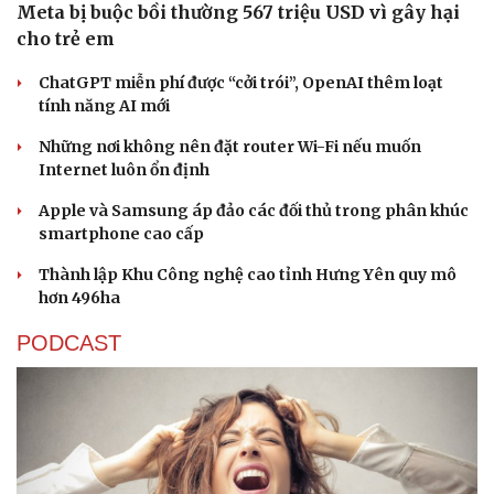
Meta bị buộc bồi thường 567 triệu USD vì gây hại
cho trẻ em
ChatGPT miễn phí được “cởi trói”, OpenAI thêm loạt
tính năng AI mới
Những nơi không nên đặt router Wi-Fi nếu muốn
Sức khỏe
Đời sống
Internet luôn ổn định
Dinh dưỡng - món ngon
Nhà đẹp
Apple và Samsung áp đảo các đối thủ trong phân khúc
Cây thuốc
Blog
smartphone cao cấp
Sản phụ khoa
Tình yêu - Gia đình
Nhi khoa
Thành lập Khu Công nghệ cao tỉnh Hưng Yên quy mô
Nam khoa
hơn 496ha
Làm đẹp - giảm cân
Phòng mạch online
PODCAST
Ăn sạch sống khỏe