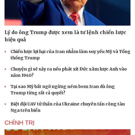
Lý do ông Trump được xem là tư lệnh chiến lược
hiệu quả
Chiến lược lợi hại của Iran nhằm làm suy yếu Mỹ và Tổng
thống Trump
Chuyện gì sẽ xảy ra nếu phát xít Đức xâm lược Anh vào
năm 1940?
Tại sao Mỹ bất ngờ ngừng ném bom Iran dù ông
Trump từng rất cả quyết?
Biệt đội UAV tử thần của Ukraine chuyên tấn công tàu
Nga trên biển
CHÍNH TRỊ