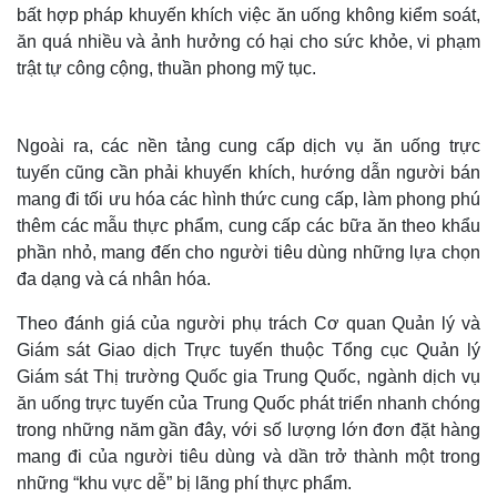
bất hợp pháp khuyến khích việc ăn uống không kiểm soát,
ăn quá nhiều và ảnh hưởng có hại cho sức khỏe, vi phạm
trật tự công cộng, thuần phong mỹ tục.
Ngoài ra, các nền tảng cung cấp dịch vụ ăn uống trực
tuyến cũng cần phải khuyến khích, hướng dẫn người bán
mang đi tối ưu hóa các hình thức cung cấp, làm phong phú
thêm các mẫu thực phẩm, cung cấp các bữa ăn theo khẩu
phần nhỏ, mang đến cho người tiêu dùng những lựa chọn
đa dạng và cá nhân hóa.
Thế giới
Multimedia
Theo đánh giá của người phụ trách Cơ quan Quản lý và
Giám sát Giao dịch Trực tuyến thuộc Tổng cục Quản lý
Quan sát
Video
Cuộc sống đó đây
Ảnh
Giám sát Thị trường Quốc gia Trung Quốc, ngành dịch vụ
Hồ sơ
E-Magazine
ăn uống trực tuyến của Trung Quốc phát triển nhanh chóng
Infographic
trong những năm gần đây, với số lượng lớn đơn đặt hàng
mang đi của người tiêu dùng và dần trở thành một trong
những “khu vực dễ” bị lãng phí thực phẩm.