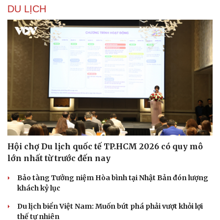
DU LỊCH
Văn hóa
Giải trí
Hội chợ Du lịch quốc tế TP.HCM 2026 có quy mô
lớn nhất từ trước đến nay
Sân khấu - Điện ảnh
Nghệ sĩ
Văn học
Thời trang
Bảo tàng Tưởng niệm Hòa bình tại Nhật Bản đón lượng
Âm nhạc
Sao Việt
khách kỷ lục
Di sản
Du lịch biển Việt Nam: Muốn bứt phá phải vượt khỏi lợi
thế tự nhiên