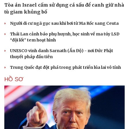
Tòa án Israel cấm sử dụng cá sấu để canh giữ nhà
tù giam khủng bố
Người di cư ngã gục sau khi bơi từ Ma Rốc sang Ceuta
Thái Lan cảnh báo phụ huynh, học sinh về ma túy LSD
“đội lốt” tem hoạt hình
UNESCO vinh danh Sarnath (Ấn Độ) - nơi Đức Phật
thuyết pháp đầu tiên
Trung Quốc đạt đột phá trong phát triển lúa lai vô tính
HỒ SƠ