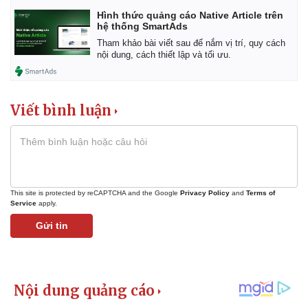
Hình thức quảng cáo Native Article trên
hệ thống SmartAds
Tham khảo bài viết sau để nắm vị trí, quy cách
nội dung, cách thiết lập và tối ưu.
Viết bình luận
This site is protected by reCAPTCHA and the Google
Privacy Policy
and
Terms of
Service
apply.
Gửi tin
Kinh tế
Thị trường
Bất động sản
Giá vàng
Khởi nghiệp
Tiêu dùng
Tỷ giá
Chứng khoán