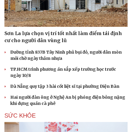
Sơn La lựa chọn vị trí tốt nhất làm điểm tái định
cư cho người dân vùng lũ
Đường tỉnh 837B Tây Ninh phủ bụi đỏ, người dân mòn
mỏi chờ ngày thảm nhựa
TP.HCM trình phương án sắp xếp trường học trước
ngày 10/8
Đà Nẵng quy tập 3 hài cốt liệt sĩ tại phường Điện Bàn
Hai người đàn ông ở Nghệ An bị phóng điện bỏng nặng
khi dựng quán cà phê
Du lịch
Podcast
Tư vấn
Câu chuyện thời sự
SỨC KHỎE
Săn Tour
Đọc truyện đêm khuya
check-in
Cửa sổ tình yêu
Kể chuyện cho bé