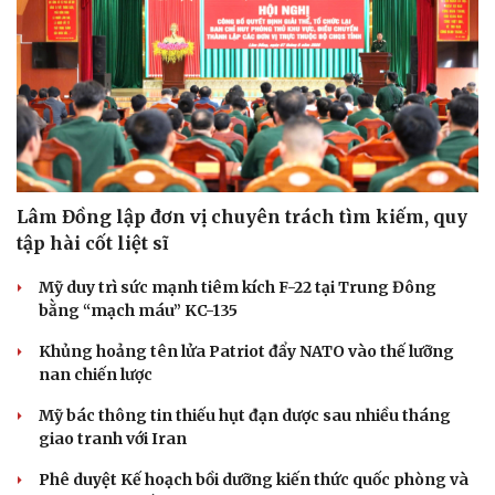
Doanh nghiệp
Công nghệ
Thông tin doanh nghiệp
Sành điệu
Doanh nghiệp 24h
Tin Công nghệ
Doanh nhân
Trải nghiệm
Vì cộng đồng
Chuyển đổi số
Lâm Đồng lập đơn vị chuyên trách tìm kiếm, quy
tập hài cốt liệt sĩ
Mỹ duy trì sức mạnh tiêm kích F-22 tại Trung Đông
bằng “mạch máu” KC-135
Khủng hoảng tên lửa Patriot đẩy NATO vào thế lưỡng
nan chiến lược
Mỹ bác thông tin thiếu hụt đạn dược sau nhiều tháng
giao tranh với Iran
Phê duyệt Kế hoạch bồi dưỡng kiến thức quốc phòng và