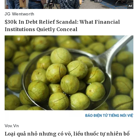
Vụ án
Vũ khí
Tin nóng
Việt Nam
Tư vấn luật
Phân tích