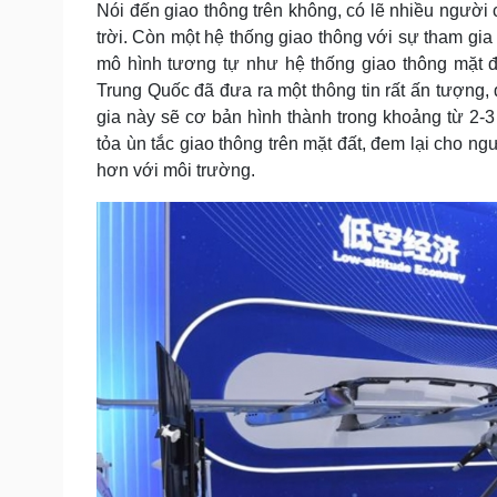
Nói đến giao thông trên không, có lẽ nhiều người
Tin nóng
Việt Nam
Tư vấn luật
Phân tích
trời. Còn một hệ thống giao thông với sự tham gi
mô hình tương tự như hệ thống giao thông mặt 
Trung Quốc đã đưa ra một thông tin rất ấn tượng, 
gia này sẽ cơ bản hình thành trong khoảng từ 2-
Sức khỏe
Đời sống
tỏa ùn tắc giao thông trên mặt đất, đem lại cho ng
Dinh dưỡng - món ngon
Nhà đẹp
hơn với môi trường.
Cây thuốc
Blog
Sản phụ khoa
Tình yêu - Gia đình
Nhi khoa
Nam khoa
Làm đẹp - giảm cân
Phòng mạch online
Ăn sạch sống khỏe
Cải chính