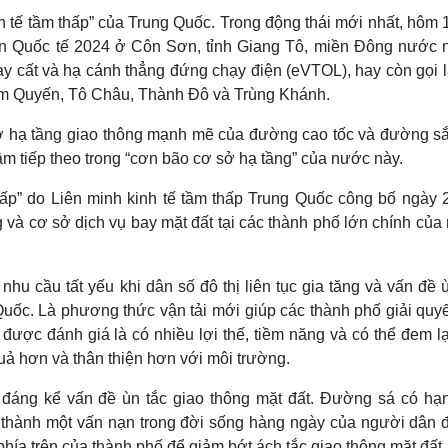
h tế tầm thấp” của Trung Quốc. Trong động thái mới nhất, hôm 
Điện Quốc tế 2024 ở Côn Sơn, tỉnh Giang Tô, miền Đông nước n
 cất và hạ cánh thẳng đứng chạy điện (eVTOL), hay còn gọi là
m Quyến, Tô Châu, Thành Đô và Trùng Khánh.
sở hạ tầng giao thông mạnh mẽ của đường cao tốc và đường sắ
tâm tiếp theo trong “cơn bão cơ sở hạ tầng” của nước này.
hấp” do Liên minh kinh tế tầm thấp Trung Quốc công bố ngày 2
g và cơ sở dịch vụ bay mặt đất tại các thành phố lớn chính củ
nhu cầu tất yếu khi dân số đô thị liên tục gia tăng và vấn đề 
Quốc. Là phương thức vận tải mới giúp các thành phố giải quyế
g được đánh giá là có nhiều lợi thế, tiềm năng và có thể đem l
quả hơn và thân thiện hơn với môi trường.
ỏa đáng kể vấn đề ùn tắc giao thông mặt đất. Đường sá có hạn
ở thành một vấn nạn trong đời sống hàng ngày của người dân đô
hía trên của thành phố để giảm bớt ách tắc giao thông mặt đất.