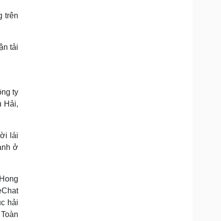
g trên
ận tải
ông ty
 Hải,
i lái
ành ở
 Hong
eChat
c hải
 Toàn