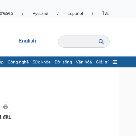
ສາລາວ
/
Русский
/
Español
/
ไทย
English
ệp
Công nghệ
Sức khỏe
Đời sống
Văn hóa
Giải trí
inh tế
Thị trường
ất động sản
Giá vàng
hởi nghiệp
Tiêu dùng
Tỷ giá
Chứng khoán
Giá cà phê
 đất,
oanh nghiệp
Công nghệ
hông tin doanh nghiệp
Sành điệu