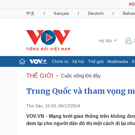
VO
中文
/
français
/
Deutsch
/
Bahas
Hà Nội
Chính trị
Xã hội
Thế giới
Multimedia
K
Chính trị
Xã hội
THẾ GIỚI
Cuộc sống Đó đây
Đảng
Tin 24h
Tổ chức nhân sự
Dự báo thời tiết
Trung Quốc và tham vọng mạ
Quốc hội
Giáo dục
Nhận diện sự thật
Dấu ấn VOV
Thứ Sáu, 16:50, 06/12/2024
Việc làm
Biển đảo
VOV.VN - Mạng lưới giao thông trên không được
đem lại cho người dân đô thị một cách đi lại n
Pháp luật
Quân sự - Quốc phòng
Vụ án
Vũ khí