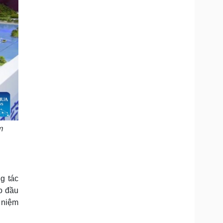
m
g tác
o đầu
 niệm