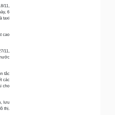
18/11,
ày, 6
 taxi
t cao
7/11,
a nước
ùn tắc
t các
ại cho
, lưu
 thị.