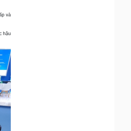
hấp và
ác hậu