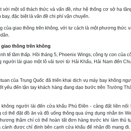
t với một số thách thức và vấn đề, như hệ thống cơ sở hạ tần
 bay, đặc biệt là vấn đề chi phí vận chuyển.
ng của giao thông trên không, với tư cách là một phương thức v
 dân.
 giao thông trên không
kinh tế tầm thấp. Hồi tháng 5, Phoenix Wings, công ty con của c
người lái giao một lô vải tươi từ Hải Khẩu, Hải Nam đến Chu
tuan của Trung Quốc đã triển khai dịch vụ máy bay không ngườ
iết yếu đến tận tay khách hàng đang dạo bước trên Trường Th
y không người lái đến cửa khẩu Phú Điền - cảng đất liền nối
có thể đặt đồ ăn và đồ uống thông qua ứng dụng nhắn tin W
ương thậm chí có thể hoàn tất đơn hàng trước khi làm thủ tụ
hạ cánh được chỉ định bên cạnh cửa khẩu để nhận đồ mang đi.