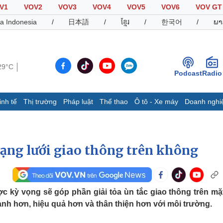
V1
VOV2
VOV3
VOV4
VOV5
VOV6
VOV GT
a Indonesia
/
日本語
/
ខ្មែរ
/
한국어
/
ພາ
29°C
Podcast
Radio
inh tế
Thị trường
Pháp luật
Thể thao
Ô tô - Xe máy
Doanh nghi
Thế giới
Multimedia
K
Quan sát
Video
B
Cuộc sống đó đây
Ảnh
K
ng lưới giao thông trên không
Hồ sơ
E-Magazine
Infographic
 kỳ vọng sẽ góp phần giải tỏa ùn tắc giao thông trên mặt
hanh hơn, hiệu quả hơn và thân thiện hơn với môi trường.
Thể thao
Ô tô - Xe máy
D
Bóng đá
Ô tô
T