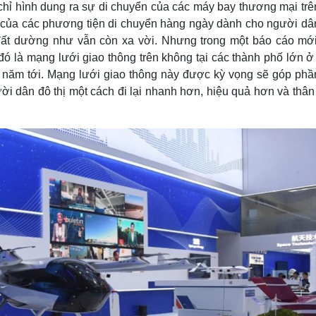
 chỉ hình dung ra sự di chuyển của các máy bay thương mại trê
Lịch thi đấu bóng đá
Xe máy
Thế giới thể thao
Tư vấn
a của các phương tiện di chuyển hàng ngày dành cho người dân
eSports
V
đất dường như vẫn còn xa vời. Nhưng trong một báo cáo mới
Hậu trường
đó là mạng lưới giao thông trên không tại các thành phố lớn 
3 năm tới. Mạng lưới giao thông này được kỳ vọng sẽ góp phần
Văn hóa
Giải trí
D
ười dân đô thị một cách đi lại nhanh hơn, hiệu quả hơn và thân
Sân khấu - Điện ảnh
Nghệ sĩ
Văn học
Thời trang
Âm nhạc
Sao Việt
c
Di sản