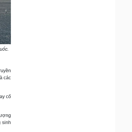
uốc.
truyền
và các
ay cố
lượng
g sinh