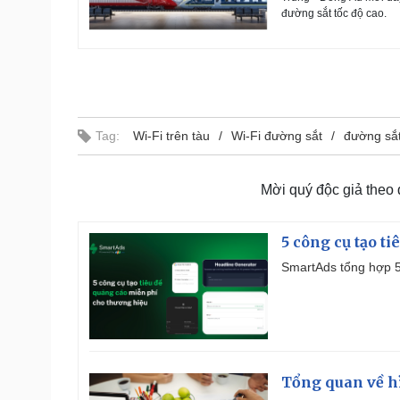
đường sắt tốc độ cao.
Tag:
Wi-Fi trên tàu
Wi-Fi đường sắt
đường sắ
Mời quý độc giả theo
5 công cụ tạo t
SmartAds tổng hợp 5 
Tổng quan về h