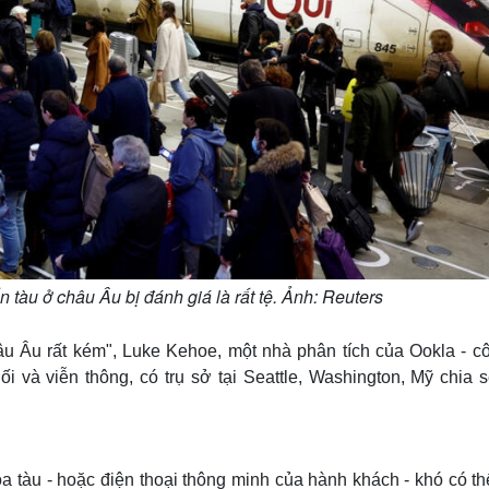
 tàu ở châu Âu bị đánh giá là rất tệ. Ảnh: Reuters
âu Âu rất kém", Luke Kehoe, một nhà phân tích của Ookla - cô
i và viễn thông, có trụ sở tại Seattle, Washington, Mỹ chia 
oa tàu - hoặc điện thoại thông minh của hành khách - khó có t