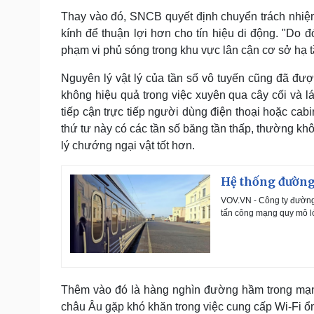
Thay vào đó, SNCB quyết định chuyển trách nhiệm 
kính để thuận lợi hơn cho tín hiệu di động. "Do đ
phạm vi phủ sóng trong khu vực lân cận cơ sở hạ 
Nguyên lý vật lý của tần số vô tuyến cũng đã đ
không hiệu quả trong việc xuyên qua cây cối và l
tiếp cận trực tiếp người dùng điện thoại hoặc cab
thứ tư này có các tần số băng tần thấp, thường kh
lý chướng ngại vật tốt hơn.
Hệ thống đường
VOV.VN - Công ty đường 
tấn công mạng quy mô l
Thêm vào đó là hàng nghìn đường hầm trong mạng 
châu Âu gặp khó khăn trong việc cung cấp Wi-Fi ổn