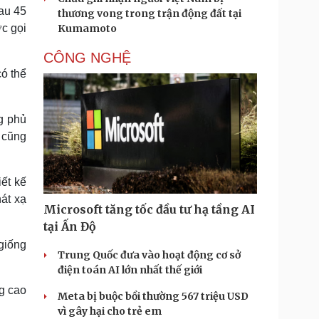
sau 45
thương vong trong trận động đất tại
ợc gọi
Kumamoto
CÔNG NGHỆ
có thể
g phủ
 cũng
iết kế
át xạ
Microsoft tăng tốc đầu tư hạ tầng AI
tại Ấn Độ
 giống
Trung Quốc đưa vào hoạt động cơ sở
điện toán AI lớn nhất thế giới
ng cao
Meta bị buộc bồi thường 567 triệu USD
vì gây hại cho trẻ em