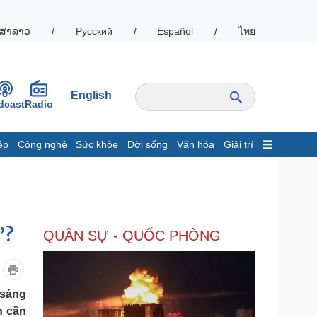
ສາລາວ
/
Русский
/
Español
/
ไทย
English
dcast
Radio
ệp
Công nghệ
Sức khỏe
Đời sống
Văn hóa
Giải trí
inh tế
Thị trường
ất động sản
Giá vàng
hởi nghiệp
Tiêu dùng
Tỷ giá
”?
QUÂN SỰ - QUỐC PHÒNG
Chứng khoán
Giá cà phê
oanh nghiệp
Công nghệ
 sáng
hông tin doanh nghiệp
Sành điệu
n cần