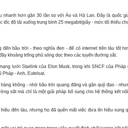
tàu nhanh hơn gần 30 lần so với Áo và Hà Lan. Đây là quốc gi
tốc độ tải xuống trung bình 25 megabit/giây - mức tối thiểu ch
ến bầu trời - theo nghĩa đen - để có internet trên tàu tốt hơ
 đầy khoảng trống phủ sóng dọc theo các tuyến đường sắt.
ạng lưới Starlink của Elon Musk, trong khi SNCF của Pháp
ủ Pháp - Anh, Eutelsat.
ng hàng không - nhờ bầu trời quang đãng và gần quỹ đạo - như
ờng sắt mà chỉ là một giải pháp bổ sung cho hệ thống kết nối
n hiệu đến tàu, nhưng họ đã quên mất việc đưa tín hiệu xung 