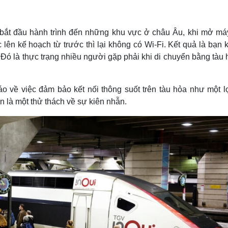
Lịch thi đấu bóng đá
Xe máy
Thế giới thể thao
Tư vấn
eSports
V
bắt đầu hành trình đến những khu vực ở châu Âu, khi mở máy
Hậu trường
lên kế hoạch từ trước thì lại không có Wi-Fi. Kết quả là bạn 
Văn hóa
Giải trí
D
Đó là thực trạng nhiều người gặp phải khi di chuyển bằng tàu 
Sân khấu - Điện ảnh
Nghệ sĩ
Văn học
Thời trang
 về việc đảm bảo kết nối thông suốt trên tàu hỏa như một lợ
Âm nhạc
Sao Việt
c
Di sản
n là một thử thách về sự kiên nhẫn.