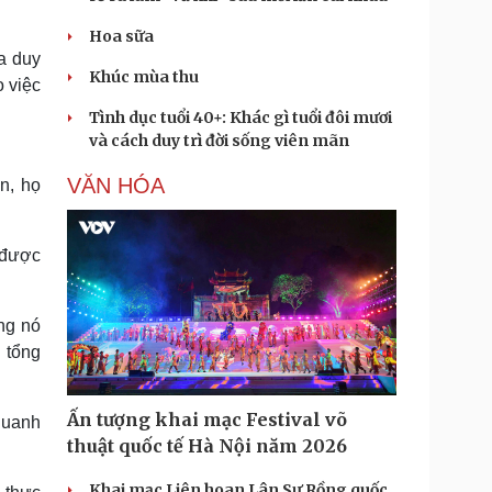
Hoa sữa
a duy
Khúc mùa thu
o việc
Tình dục tuổi 40+: Khác gì tuổi đôi mươi
và cách duy trì đời sống viên mãn
VĂN HÓA
n, họ
 được
ng nó
 tổng
Ấn tượng khai mạc Festival võ
quanh
thuật quốc tế Hà Nội năm 2026
Khai mạc Liên hoan Lân Sư Rồng quốc