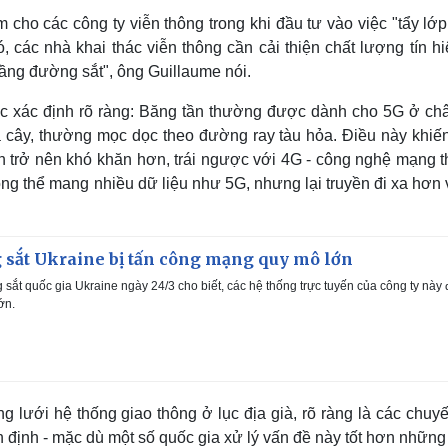
cho các công ty viễn thông trong khi đầu tư vào việc "tẩy lớp
ó, các nhà khai thác viễn thông cần cải thiện chất lượng tín h
tầng đường sắt", ông Guillaume nói.
ược xác định rõ ràng: Băng tần thường được dành cho 5G ở ch
á cây, thường mọc dọc theo đường ray tàu hỏa. Điều này khiến
in trở nên khó khăn hơn, trái ngược với 4G - công nghệ mạng 
ông thể mang nhiều dữ liệu như 5G, nhưng lại truyền đi xa hơn
 sắt Ukraine bị tấn công mạng quy mô lớn
sắt quốc gia Ukraine ngày 24/3 cho biết, các hệ thống trực tuyến của công ty này 
ớn.
lưới hệ thống giao thông ở lục địa già, rõ ràng là các chuyế
 định - mặc dù một số quốc gia xử lý vấn đề này tốt hơn nhữn