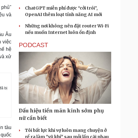
 phủ"
ChatGPT miễn phí được “cởi trói”,
OpenAI thêm loạt tính năng AI mới
iệu và
Những nơi không nên đặt router Wi-Fi
nếu muốn Internet luôn ổn định
âu Âu
 việc
PODCAST
thế hệ
 và xử
đã bị
Dấu hiệu tiền mãn kinh sớm phụ
nữ cần biết
n tàu
Tôi bất lực khi vợ luôn mang chuyện ở
g quốc
rể ra làm "vũ khí" sau mỗi lần cãi nhau