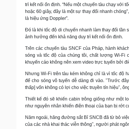
trì kết nối ổn định. “Nếu một chuyến tàu chạy với t
hoặc 60 giây, đây là một sự thay đổi nhanh chóng”
là hiệu ứng Doppler”.
Đó là khi tốc độ di chuyển nhanh làm thay đổi tần s
ảnh hưởng đến khả năng duy trì kết nối ổn định.
Trên các chuyến tàu SNCF của Pháp, hành khách
sóng và tốc độ của chúng tôi, chất lượng Wi-Fi 
khuyến cáo không nên xem video trực tuyến bởi đi
Nhưng Wi-Fi trên tàu kém không chỉ là vì tốc độ h
để cho sóng vô tuyến dễ dàng đi vào. "Trước đây,
thấp] vốn không có lợi cho việc truyền tín hiệu", ô
Thiết kế đó sẽ khiến cabin trông giống như một lo
như nguyên nhân khiến điện thoại của bạn bị rớt c
Năm ngoái, hãng đường sắt Bỉ SNCB đã từ bỏ việc l
của các nhà khai thác viễn thông", người phát ngô