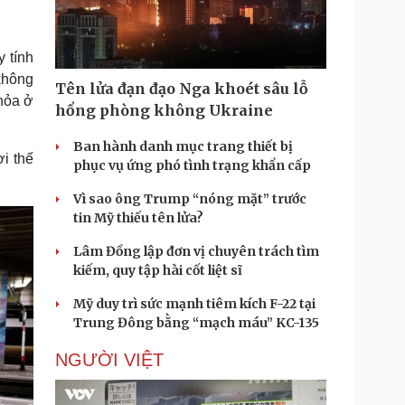
Doanh nghiệp 24h
Tin Công nghệ
Doanh nhân
Trải nghiệm
ì cộng đồng
Chuyển đổi số
 tính
không
Tên lửa đạn đạo Nga khoét sâu lỗ
u lịch
Podcast
hỏa ở
hổng phòng không Ukraine
Tư vấn
Câu chuyện thời sự
Săn Tour
Đọc truyện đêm khuya
Ban hành danh mục trang thiết bị
i thế
heck-in
Cửa sổ tình yêu
phục vụ ứng phó tình trạng khẩn cấp
Kể chuyện cho bé
Vì sao ông Trump “nóng mặt” trước
Hạt giống tâm hồn
tin Mỹ thiếu tên lửa?
Lâm Đồng lập đơn vị chuyên trách tìm
kiếm, quy tập hài cốt liệt sĩ
Mỹ duy trì sức mạnh tiêm kích F-22 tại
Trung Đông bằng “mạch máu” KC-135
NGƯỜI VIỆT