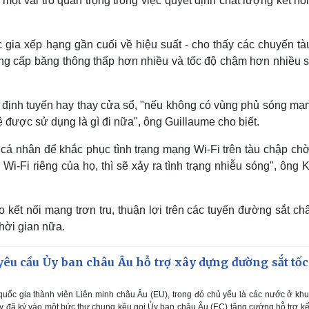
một vai trò quan trọng trong việc quyết định chất lượng kết nố
 gia xếp hạng gần cuối về hiệu suất - cho thấy các chuyến tà
ng cấp băng thông thấp hơn nhiều và tốc độ chậm hơn nhiều s
định tuyến hay thay cửa sổ, "nếu không có vùng phủ sóng mạn
hệ được sử dụng là gì đi nữa", ông Guillaume cho biết.
 cá nhân để khắc phục tình trạng mạng Wi-Fi trên tàu chập chờ
i-Fi riêng của họ, thì sẽ xảy ra tình trạng nhiễu sóng", ông
o kết nối mạng trơn tru, thuận lợi trên các tuyến đường sắt c
hời gian nữa.
yêu cầu Ủy ban châu Âu hỗ trợ xây dựng đường sắt tốc
ốc gia thành viên Liên minh châu Âu (EU), trong đó chủ yếu là các nước ở kh
 đã ký vào một bức thư chung kêu gọi Ủy ban châu Âu (EC) tăng cường hỗ trợ kế