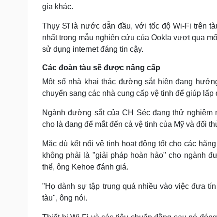
gia khác.
Thụy Sĩ là nước dẫn đầu, với tốc độ Wi-Fi trên 
nhất trong mẫu nghiên cứu của Ookla vượt qua mốc 
sử dụng internet đáng tin cậy.
Các đoàn tàu sẽ được nâng cấp
Một số nhà khai thác đường sắt hiện đang hướng đ
chuyển sang các nhà cung cấp vệ tinh để giúp lấp
Ngành đường sắt của CH Séc đang thử nghiệm m
cho là đang để mắt đến cả vệ tinh của Mỹ và đối th
Mặc dù kết nối vệ tinh hoạt động tốt cho các hã
không phải là "giải pháp hoàn hảo" cho ngành đư
thể, ông Kehoe đánh giá.
"Họ dành sự tập trung quá nhiều vào việc đưa tí
tàu", ông nói.