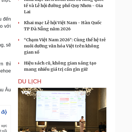
i thực
tế và Lễ hội đường phố Quy Nhơn - Gia
Lai
u đến
Khai mạc Lễ hội Việt Nam - Hàn Quốc
o với
TP Đà Nẵng năm 2026
“Chạm Việt Nam 2026”: Cùng thế hệ trẻ
g, sẽ
nuôi dưỡng văn hóa Việt trên không
gian số
Hiệu sách cũ, không gian sáng tạo
n thì
mang nhiều giá trị cần gìn giữ
 Kehoe
DU LỊCH
hâu Âu
 độ
u vực
t nối