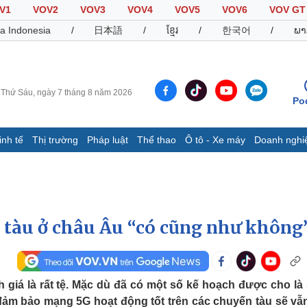
V1
VOV2
VOV3
VOV4
VOV5
VOV6
VOV GT
a Indonesia
/
日本語
/
ខ្មែរ
/
한국어
/
ພາ
Thứ Sáu, ngày 7 tháng 8 năm 2026
Po
inh tế
Thị trường
Pháp luật
Thể thao
Ô tô - Xe máy
Doanh nghi
Thế giới
Multimedia
K
Quan sát
Video
B
Cuộc sống đó đây
Ảnh
K
Hồ sơ
E-Magazine
n tàu ở châu Âu “có cũng như không
Infographic
Thể thao
Ô tô - Xe máy
D
 giá là rất tệ. Mặc dù đã có một số kế hoạch được cho là
Bóng đá
Ô tô
T
 đảm bảo mạng 5G hoạt động tốt trên các chuyến tàu sẽ vẫ