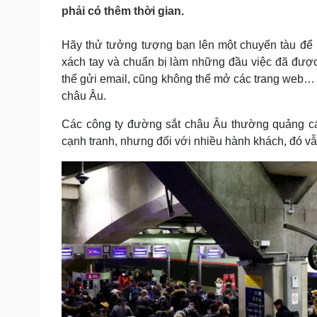
Tin nóng
Việt Nam
phải có thêm thời gian.
Tư vấn luật
Phân tích
Hãy thử tưởng tượng bạn lên một chuyến tàu để 
xách tay và chuẩn bị làm những đầu việc đã được 
Sức khỏe
Đời sống
thể gửi email, cũng không thể mở các trang web… 
châu Âu.
Dinh dưỡng - món ngon
Nhà đẹp
Cây thuốc
Blog
Các công ty đường sắt châu Âu thường quảng cáo
Sản phụ khoa
Tình yêu - Gia đình
Nhi khoa
cạnh tranh, nhưng đối với nhiều hành khách, đó vẫ
Nam khoa
Làm đẹp - giảm cân
Phòng mạch online
Ăn sạch sống khỏe
Cải chính