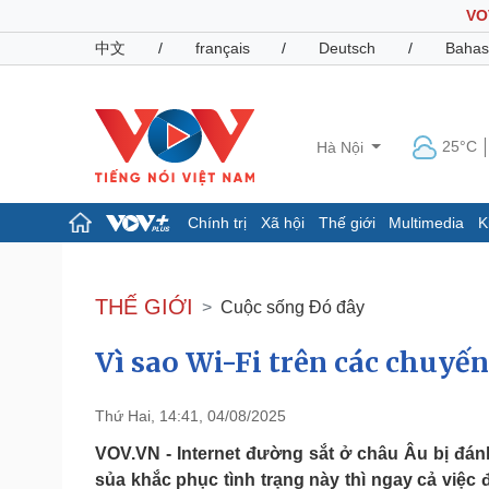
VO
中文
/
français
/
Deutsch
/
Bahas
25°C
Hà Nội
Chính trị
Xã hội
Thế giới
Multimedia
K
Chính trị
Xã hội
Đảng
Tin 24h
THẾ GIỚI
Cuộc sống Đó đây
Tổ chức nhân sự
Dự báo thời tiết
Quốc hội
Giáo dục
Vì sao Wi-Fi trên các chuyế
Nhận diện sự thật
Dấu ấn VOV
Việc làm
Biển đảo
Thứ Hai, 14:41, 04/08/2025
Pháp luật
Quân sự - Quốc phòng
VOV.VN - Internet đường sắt ở châu Âu bị đánh
Vụ án
Vũ khí
sủa khắc phục tình trạng này thì ngay cả việc