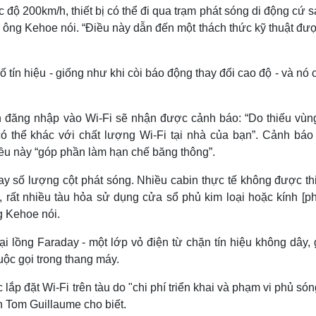
ốc độ 200km/h, thiết bị có thể đi qua trạm phát sóng di động cứ 
, ông Kehoe nói. “Điều này dẫn đến một thách thức kỹ thuật đư
ố tín hiệu - giống như khi còi báo động thay đổi cao độ - và nó 
 đăng nhập vào Wi-Fi sẽ nhận được cảnh báo: “Do thiếu vùn
có thể khác với chất lượng Wi-Fi tại nhà của bạn”. Cảnh báo
ều này “góp phần làm hạn chế băng thông”.
ay số lượng cột phát sóng. Nhiều cabin thực tế không được th
 rất nhiều tàu hỏa sử dụng cửa sổ phủ kim loại hoặc kính [ph
ng Kehoe nói.
ại lồng Faraday - một lớp vỏ điện từ chặn tín hiệu không dây,
uộc gọi trong thang máy.
ắp đặt Wi-Fi trên tàu do "chi phí triển khai và phạm vi phủ só
n Tom Guillaume cho biết.