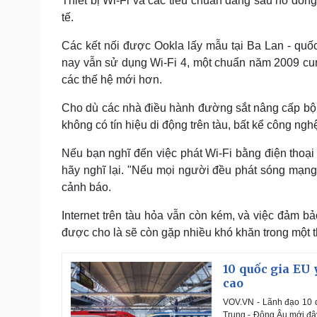
Thiết bị Wi-Fi và các tiêu chuẩn đằng sau nó đóng 
tế.
Các kết nối được Ookla lấy mẫu tại Ba Lan - quốc
nay vẫn sử dụng Wi-Fi 4, một chuẩn năm 2009 cu
các thế hệ mới hơn.
Cho dù các nhà điều hành đường sắt nâng cấp bộ 
không có tín hiệu di động trên tàu, bất kể công ng
Nếu bạn nghĩ đến việc phát Wi-Fi bằng điện thoại
hãy nghĩ lại. "Nếu mọi người đều phát sóng mạng W
cảnh báo.
Internet trên tàu hỏa vẫn còn kém, và việc đảm bả
được cho là sẽ còn gặp nhiều khó khăn trong một t
10 quốc gia EU 
cao
VOV.VN - Lãnh đạo 10 qu
Trung - Đông Âu mới đây